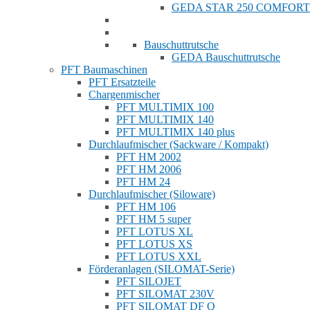
GEDA STAR 250 COMFORT
Bauschuttrutsche
GEDA Bauschuttrutsche
PFT Baumaschinen
PFT Ersatzteile
Chargenmischer
PFT MULTIMIX 100
PFT MULTIMIX 140
PFT MULTIMIX 140 plus
Durchlaufmischer (Sackware / Kompakt)
PFT HM 2002
PFT HM 2006
PFT HM 24
Durchlaufmischer (Siloware)
PFT HM 106
PFT HM 5 super
PFT LOTUS XL
PFT LOTUS XS
PFT LOTUS XXL
Förderanlagen (SILOMAT-Serie)
PFT SILOJET
PFT SILOMAT 230V
PFT SILOMAT DF Q