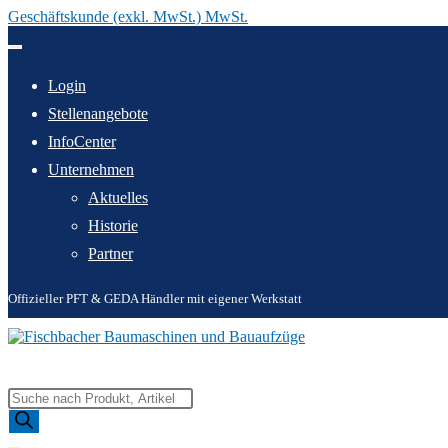
Geschäftskunde (exkl. MwSt.) MwSt.
Zum
Inhalt
springen
Login
Stellenangebote
InfoCenter
Unternehmen
Aktuelles
Historie
Partner
Offizieller PFT & GEDA Händler mit eigener Werkstatt
Products
search