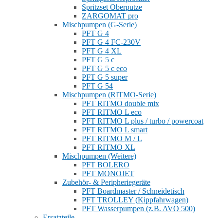
Spritzset Oberputze
ZARGOMAT pro
Mischpumpen (G-Serie)
PFT G 4
PFT G 4 FC-230V
PFT G 4 XL
PFT G 5 c
PFT G 5 c eco
PFT G 5 super
PFT G 54
Mischpumpen (RITMO-Serie)
PFT RITMO double mix
PFT RITMO L eco
PFT RITMO L plus / turbo / powercoat
PFT RITMO L smart
PFT RITMO M / L
PFT RITMO XL
Mischpumpen (Weitere)
PFT BOLERO
PFT MONOJET
Zubehör- & Peripheriegeräte
PFT Boardmaster / Schneidetisch
PFT TROLLEY (Kippfahrwagen)
PFT Wasserpumpen (z.B. AVO 500)
Ersatzteile