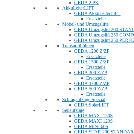
GEDA 2 PK
AkkuLeiterLIFT
GEDA AkkuLeiterLIFT
Ersatzteile
Möbel- und Umzugslifte
GEDA Umzugslift 200 STA
GEDA Umzugslift 250 COM
GEDA Umzugslift 250 PERF
Transportbühnen
GEDA 1200 Z/ZP
Ersatzteile
GEDA 1500 Z/ZP
Ersatzteile
GEDA 300 Z/ZP
Ersatzteile
GEDA 3700 Z/ZP
GEDA 500 Z/ZP
Ersatzteile
Schrägaufzüge Spezial
GEDA SolarLIFT
Seilaufzüge
GEDA MAXI 150S
GEDA MAXI 120S
GEDA MINI 60S
GEDA STAR 200 STANDA