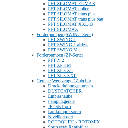
PFT SILOMAT EUMAX
PFT SILOMAT trailer
PFT SILOMAT trans plus
PFT SILOMAT trans plus bag
PFT SILOMAT XXL-D
PFT SILOMAX
Förderpumpen (SWING-Serie)
PFT SWING L
PFT SWING L airless
PFT SWING M
Förderpumpen (ZP-Serie)
PFT N 2
PFT ZP 3 M
PFT ZP 3 XL
PFT ZP 3 XXL
Geräte / Werkzeuge / Zubehör
Druckerhöhungspumpen
DUSTCATCHER
Einblashaube
Feinputzgeräte
JETSET pro
Luftkompressoren
Nivelliertaster
ROTOQUIRL / ROTOMIX
Spritzgerät Reprofilier