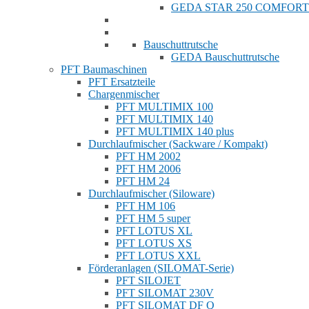
GEDA STAR 250 COMFORT
Bauschuttrutsche
GEDA Bauschuttrutsche
PFT Baumaschinen
PFT Ersatzteile
Chargenmischer
PFT MULTIMIX 100
PFT MULTIMIX 140
PFT MULTIMIX 140 plus
Durchlaufmischer (Sackware / Kompakt)
PFT HM 2002
PFT HM 2006
PFT HM 24
Durchlaufmischer (Siloware)
PFT HM 106
PFT HM 5 super
PFT LOTUS XL
PFT LOTUS XS
PFT LOTUS XXL
Förderanlagen (SILOMAT-Serie)
PFT SILOJET
PFT SILOMAT 230V
PFT SILOMAT DF Q