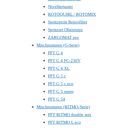
Nivelliertaster
ROTOQUIRL / ROTOMIX
Spritzgerät Reprofilier
Spritzset Oberputze
ZARGOMAT pro
Mischpumpen (G-Serie)
PFT G 4
PFT G 4 FC-230V
PFT G 4 XL
PFT G 5 c
PFT G 5 c eco
PFT G 5 super
PFT G 54
Mischpumpen (RITMO-Serie)
PFT RITMO double mix
PFT RITMO L eco