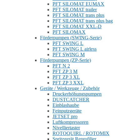
PFT SILOMAT EUMAX
PFT SILOMAT trailer
PFT SILOMAT trans plus
PFT SILOMAT trans plus bag
PFT SILOMAT XXL-D
PFT SILOMAX
Förderpumpen (SWING-Serie)
PFT SWING L
PFT SWING L airless
PFT SWING M
Förderpumpen (ZP-Serie)
PFT N 2
PFT ZP 3 M
PFT ZP 3 XL
PFT ZP 3 XXL
Geräte / Werkzeuge / Zubehör
Druckerhöhungspumpen
DUSTCATCHER
Einblashaube
Feinputzgeräte
JETSET pro
Luftkompressoren
Nivelliertaster
ROTOQUIRL / ROTOMIX
Spritzgerät Reprofilier