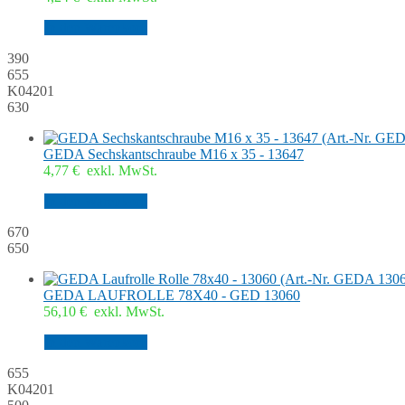
In den Warenkorb
390
655
K04201
630
GEDA Sechskantschraube M16 x 35 - 13647
4,77
€
exkl. MwSt.
In den Warenkorb
670
650
GEDA LAUFROLLE 78X40 - GED 13060
56,10
€
exkl. MwSt.
In den Warenkorb
655
K04201