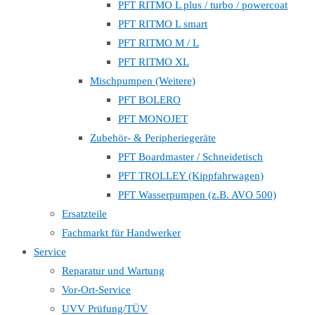
PFT RITMO L plus / turbo / powercoat
PFT RITMO L smart
PFT RITMO M / L
PFT RITMO XL
Mischpumpen (Weitere)
PFT BOLERO
PFT MONOJET
Zubehör- & Peripheriegeräte
PFT Boardmaster / Schneidetisch
PFT TROLLEY (Kippfahrwagen)
PFT Wasserpumpen (z.B. AVO 500)
Ersatzteile
Fachmarkt für Handwerker
Service
Reparatur und Wartung
Vor-Ort-Service
UVV Prüfung/TÜV