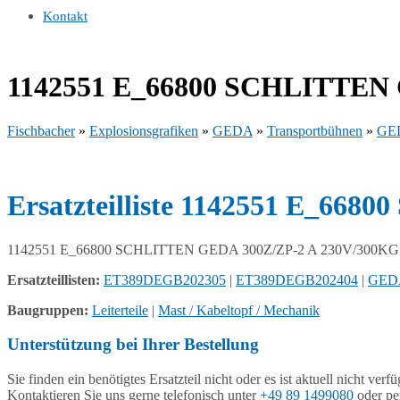
Kontakt
1142551 E_66800 SCHLITTEN 
Fischbacher
»
Explosionsgrafiken
»
GEDA
»
Transportbühnen
»
GED
Ersatzteilliste 1142551 E_6
1142551 E_66800 SCHLITTEN GEDA 300Z/ZP-2 A 230V/300KG
Ersatzteillisten:
ET389DEGB202305
|
ET389DEGB202404
|
GED
Baugruppen:
Leiterteile
|
Mast / Kabeltopf / Mechanik
Unterstützung bei Ihrer Bestellung
Sie finden ein benötigtes Ersatzteil nicht oder es ist aktuell nicht verf
Kontaktieren Sie uns gerne telefonisch unter
+49 89 1499080
oder pe