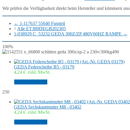
Wir prüfen die Verfügbarkeit direkt beim Hersteller und kümmern uns
←
1-117637 55640 Fussteil
↑
Alle ET389DEGB202305
1-038929 C_53232 GEDA 300Z/ZP 480V60HZ RAMPE
→
100%
490
GEDA Federscheibe B5 - 03179
4,24
€
exkl. MwSt.
In den Warenkorb
250
GEDA Sechskantmutter M8 - 03402
4,24
€
exkl. MwSt.
In den Warenkorb