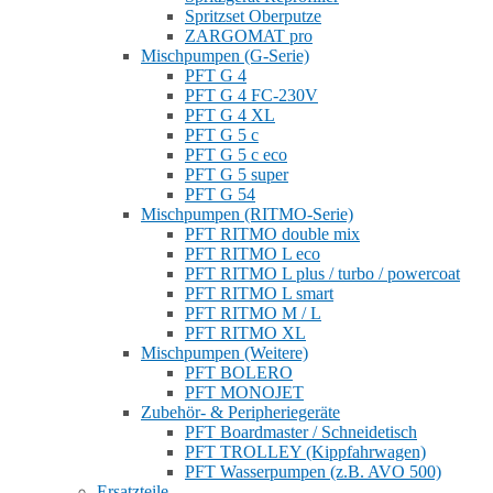
Spritzset Oberputze
ZARGOMAT pro
Mischpumpen (G-Serie)
PFT G 4
PFT G 4 FC-230V
PFT G 4 XL
PFT G 5 c
PFT G 5 c eco
PFT G 5 super
PFT G 54
Mischpumpen (RITMO-Serie)
PFT RITMO double mix
PFT RITMO L eco
PFT RITMO L plus / turbo / powercoat
PFT RITMO L smart
PFT RITMO M / L
PFT RITMO XL
Mischpumpen (Weitere)
PFT BOLERO
PFT MONOJET
Zubehör- & Peripheriegeräte
PFT Boardmaster / Schneidetisch
PFT TROLLEY (Kippfahrwagen)
PFT Wasserpumpen (z.B. AVO 500)
Ersatzteile