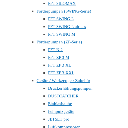
PFT SILOMAX
Förderpumpen (SWING-Serie)
PFT SWING L
PFT SWING L airless
PFT SWING M
Förderpumpen (ZP-Serie)
PFT N 2
PFT ZP 3 M
PFT ZP 3 XL
PFT ZP 3 XXL
Geräte / Werkzeuge / Zubehör
Druckerhöhungspumpen
DUSTCATCHER
Einblashaube
Feinputzgeräte
JETSET pro
Luftkompressoren