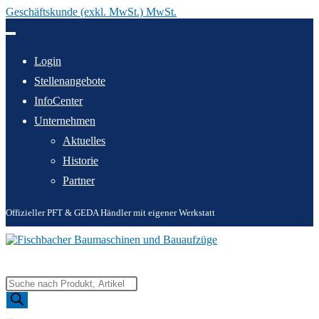
Geschäftskunde (exkl. MwSt.) MwSt.
Zum
Inhalt
springen
Login
Stellenangebote
InfoCenter
Unternehmen
Aktuelles
Historie
Partner
Offizieller PFT & GEDA Händler mit eigener Werkstatt
Products
search