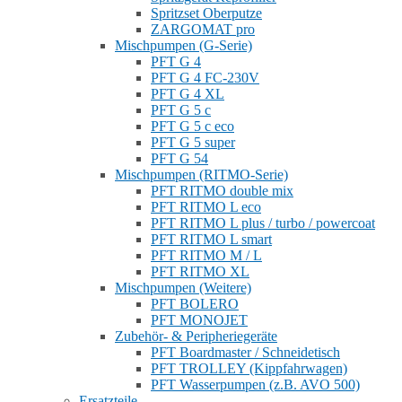
Spritzset Oberputze
ZARGOMAT pro
Mischpumpen (G-Serie)
PFT G 4
PFT G 4 FC-230V
PFT G 4 XL
PFT G 5 c
PFT G 5 c eco
PFT G 5 super
PFT G 54
Mischpumpen (RITMO-Serie)
PFT RITMO double mix
PFT RITMO L eco
PFT RITMO L plus / turbo / powercoat
PFT RITMO L smart
PFT RITMO M / L
PFT RITMO XL
Mischpumpen (Weitere)
PFT BOLERO
PFT MONOJET
Zubehör- & Peripheriegeräte
PFT Boardmaster / Schneidetisch
PFT TROLLEY (Kippfahrwagen)
PFT Wasserpumpen (z.B. AVO 500)
Ersatzteile