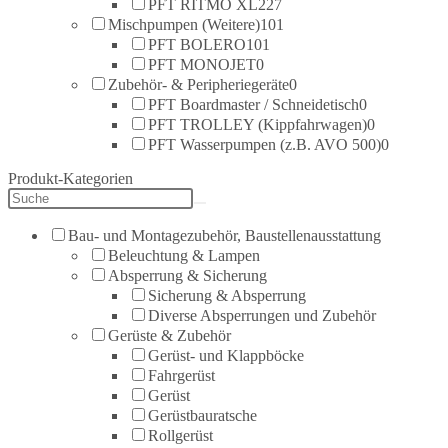
PFT RITMO XL
227
Mischpumpen (Weitere)
101
PFT BOLERO
101
PFT MONOJET
0
Zubehör- & Peripheriegeräte
0
PFT Boardmaster / Schneidetisch
0
PFT TROLLEY (Kippfahrwagen)
0
PFT Wasserpumpen (z.B. AVO 500)
0
Produkt-Kategorien
Bau- und Montagezubehör, Baustellenausstattung
Beleuchtung & Lampen
Absperrung & Sicherung
Sicherung & Absperrung
Diverse Absperrungen und Zubehör
Gerüste & Zubehör
Gerüst- und Klappböcke
Fahrgerüst
Gerüst
Gerüstbauratsche
Rollgerüst