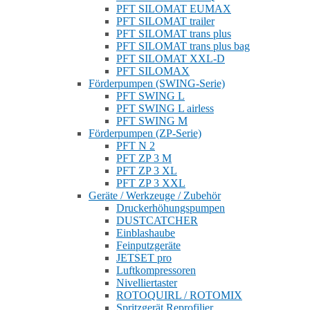
PFT SILOMAT EUMAX
PFT SILOMAT trailer
PFT SILOMAT trans plus
PFT SILOMAT trans plus bag
PFT SILOMAT XXL-D
PFT SILOMAX
Förderpumpen (SWING-Serie)
PFT SWING L
PFT SWING L airless
PFT SWING M
Förderpumpen (ZP-Serie)
PFT N 2
PFT ZP 3 M
PFT ZP 3 XL
PFT ZP 3 XXL
Geräte / Werkzeuge / Zubehör
Druckerhöhungspumpen
DUSTCATCHER
Einblashaube
Feinputzgeräte
JETSET pro
Luftkompressoren
Nivelliertaster
ROTOQUIRL / ROTOMIX
Spritzgerät Reprofilier