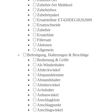
Zubehör-Set Multitool
Zubehörbox
Zubehörpaket
Ersatzteiliste ET420DEGB202009
Ersatzschneide
Zubehör
Ersatzblatt
Filtersatz
Aktionen
Allgemein
Befestigung, Halterungen & Beschläge
Bedienung & Griffe
Ab-Windenhalter
Abdeckwinkel
Abspannklemme
Abstandshalter
Abstützwinkel
Achshalter
Anbauwinkel
Anschlagklotz
Anschlagpunkt
Anschlagwinkel