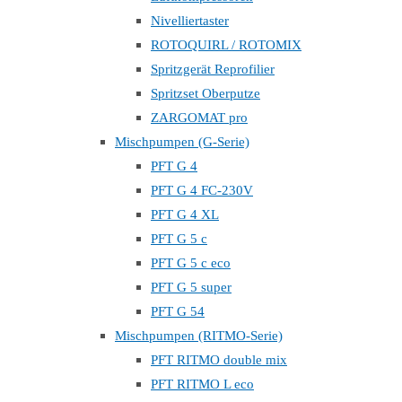
Nivelliertaster
ROTOQUIRL / ROTOMIX
Spritzgerät Reprofilier
Spritzset Oberputze
ZARGOMAT pro
Mischpumpen (G-Serie)
PFT G 4
PFT G 4 FC-230V
PFT G 4 XL
PFT G 5 c
PFT G 5 c eco
PFT G 5 super
PFT G 54
Mischpumpen (RITMO-Serie)
PFT RITMO double mix
PFT RITMO L eco