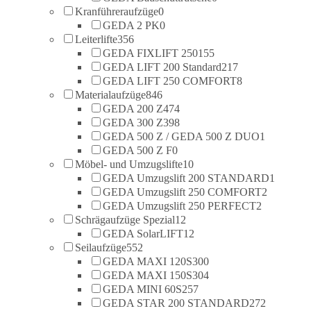
Kranführeraufzüge
0
GEDA 2 PK
0
Leiterlifte
356
GEDA FIXLIFT 250
155
GEDA LIFT 200 Standard
217
GEDA LIFT 250 COMFORT
8
Materialaufzüge
846
GEDA 200 Z
474
GEDA 300 Z
398
GEDA 500 Z / GEDA 500 Z DUO
1
GEDA 500 Z F
0
Möbel- und Umzugslifte
10
GEDA Umzugslift 200 STANDARD
1
GEDA Umzugslift 250 COMFORT
2
GEDA Umzugslift 250 PERFECT
2
Schrägaufzüge Spezial
12
GEDA SolarLIFT
12
Seilaufzüge
552
GEDA MAXI 120S
300
GEDA MAXI 150S
304
GEDA MINI 60S
257
GEDA STAR 200 STANDARD
272