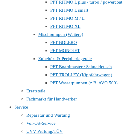
PFT RITMO L plus / turbo / powercoat
PFT RITMO L smart
PFT RITMO M / L
PFT RITMO XL
Mischpumpen (Weitere)
PFT BOLERO
PFT MONOJET
Zubehör- & Peripheriegeräte
PFT Boardmaster / Schneidetisch
PFT TROLLEY (Kippfahrwagen)
PFT Wasserpumpen (z.B. AVO 500)
Ersatzteile
Fachmarkt für Handwerker
Service
Reparatur und Wartung
Vor-Ort-Service
UVV Prüfung/TÜV