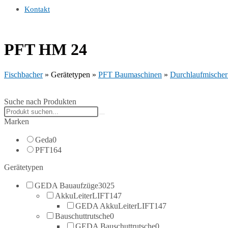
Kontakt
PFT HM 24
Fischbacher
»
Gerätetypen
»
PFT Baumaschinen
»
Durchlaufmischer
Suche nach Produkten
Search
products:
Marken
Geda
0
PFT
164
Gerätetypen
GEDA Bauaufzüge
3025
AkkuLeiterLIFT
147
GEDA AkkuLeiterLIFT
147
Bauschuttrutsche
0
GEDA Bauschuttrutsche
0