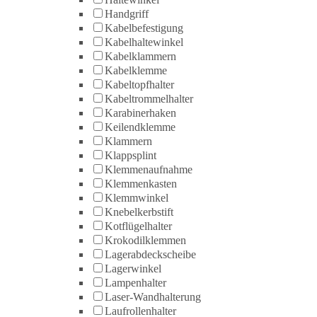
Handgriff
Kabelbefestigung
Kabelhaltewinkel
Kabelklammern
Kabelklemme
Kabeltopfhalter
Kabeltrommelhalter
Karabinerhaken
Keilendklemme
Klammern
Klappsplint
Klemmenaufnahme
Klemmenkasten
Klemmwinkel
Knebelkerbstift
Kotflügelhalter
Krokodilklemmen
Lagerabdeckscheibe
Lagerwinkel
Lampenhalter
Laser-Wandhalterung
Laufrollenhalter