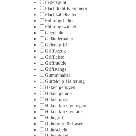
Federsplint
Flachdraht-Klammern
Flachkabelhalter
Führungshalter
Führungswinkel
Gegehalter
Geländerhalter
Gelenkgriff
Griffbezug
Griffleiste
Griffmulde
Griffstange
Gummihalter
Gürtelclip-Halterung
Haken gebogen
Haken gerade
Haken groß
Haken kurz, gebogen
Haken kurz, gerade
Haltegriff
Halterung für Laser
Halteschelle
Haltewinkel