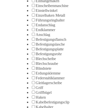
Einhängehaken
Einscheibenmaschine
Einstellwinkel
Einzelhaken Metall
Führungsringhalter
Endanschlag
Endklammer
Anschlag
Befestigungsflansch
Befestigungslasche
Befestigungsplatte
Befestigungsrohr
Blechscheibe
Blechschraube
Blindniete
Erdungsklemme
Federstahlklammer
Gleitlagerscheibe
Griff
Griffbügel
Haken
Kabelbefestigungsclip
Kabelhalter