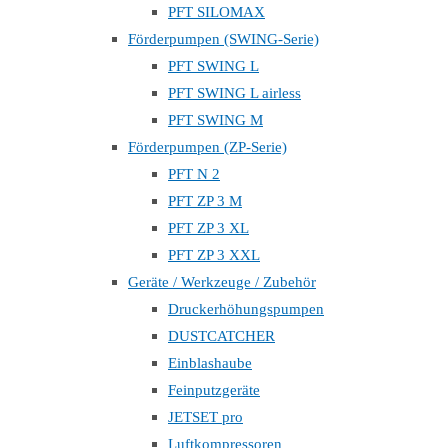
PFT SILOMAX
Förderpumpen (SWING-Serie)
PFT SWING L
PFT SWING L airless
PFT SWING M
Förderpumpen (ZP-Serie)
PFT N 2
PFT ZP 3 M
PFT ZP 3 XL
PFT ZP 3 XXL
Geräte / Werkzeuge / Zubehör
Druckerhöhungspumpen
DUSTCATCHER
Einblashaube
Feinputzgeräte
JETSET pro
Luftkompressoren