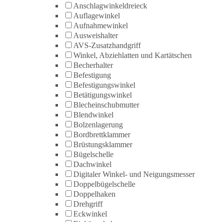
Anschlagwinkeldreieck
Auflagewinkel
Aufnahmewinkel
Ausweishalter
AVS-Zusatzhandgriff
Winkel, Abziehlatten und Kartätschen
Becherhalter
Befestigung
Befestigungswinkel
Betätigungswinkel
Blecheinschubmutter
Blendwinkel
Bolzenlagerung
Bordbrettklammer
Brüstungsklammer
Bügelschelle
Dachwinkel
Digitaler Winkel- und Neigungsmesser
Doppelbügelschelle
Doppelhaken
Drehgriff
Eckwinkel