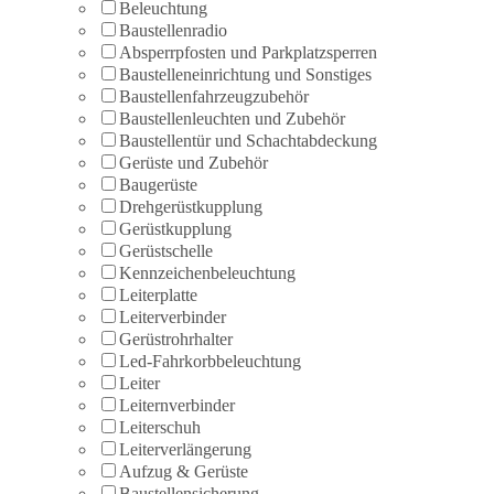
Beleuchtung
Baustellenradio
Absperrpfosten und Parkplatzsperren
Baustelleneinrichtung und Sonstiges
Baustellenfahrzeugzubehör
Baustellenleuchten und Zubehör
Baustellentür und Schachtabdeckung
Gerüste und Zubehör
Baugerüste
Drehgerüstkupplung
Gerüstkupplung
Gerüstschelle
Kennzeichenbeleuchtung
Leiterplatte
Leiterverbinder
Gerüstrohrhalter
Led-Fahrkorbbeleuchtung
Leiter
Leiternverbinder
Leiterschuh
Leiterverlängerung
Aufzug & Gerüste
Baustellensicherung