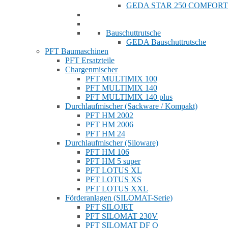
GEDA STAR 250 COMFORT
Bauschuttrutsche
GEDA Bauschuttrutsche
PFT Baumaschinen
PFT Ersatzteile
Chargenmischer
PFT MULTIMIX 100
PFT MULTIMIX 140
PFT MULTIMIX 140 plus
Durchlaufmischer (Sackware / Kompakt)
PFT HM 2002
PFT HM 2006
PFT HM 24
Durchlaufmischer (Siloware)
PFT HM 106
PFT HM 5 super
PFT LOTUS XL
PFT LOTUS XS
PFT LOTUS XXL
Förderanlagen (SILOMAT-Serie)
PFT SILOJET
PFT SILOMAT 230V
PFT SILOMAT DF Q