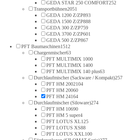
GEDA STAR 250 COMFORT
252
Transportbühnen
2051
GEDA 1200 Z/ZP
893
GEDA 1500 Z/ZP
888
GEDA 300 Z/ZP
759
GEDA 3700 Z/ZP
601
GEDA 500 Z/ZP
867
PFT Baumaschinen
1512
Chargenmischer
63
PFT MULTIMIX 100
0
PFT MULTIMIX 140
0
PFT MULTIMIX 140 plus
63
Durchlaufmischer (Sackware / Kompakt)
257
PFT HM 2002
104
PFT HM 2006
0
PFT HM 24
164
Durchlaufmischer (Siloware)
274
PFT HM 106
90
PFT HM 5 super
4
PFT LOTUS XL
125
PFT LOTUS XS
88
PFT LOTUS XXL
100