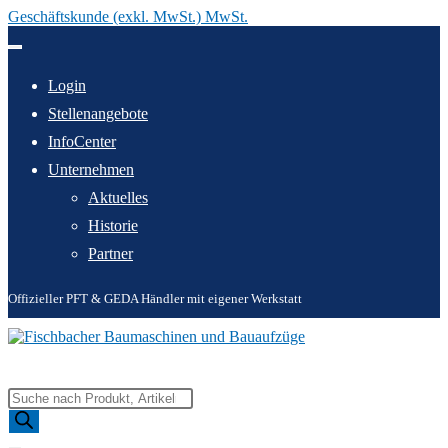
Geschäftskunde (exkl. MwSt.) MwSt.
Zum
Inhalt
springen
Login
Stellenangebote
InfoCenter
Unternehmen
Aktuelles
Historie
Partner
Offizieller PFT & GEDA Händler mit eigener Werkstatt
Products
search