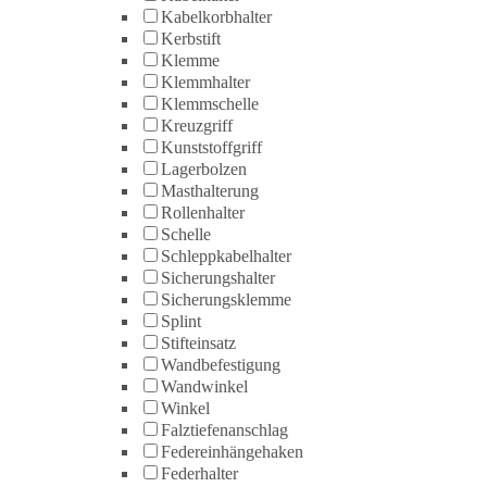
Kabelkorbhalter
Kerbstift
Klemme
Klemmhalter
Klemmschelle
Kreuzgriff
Kunststoffgriff
Lagerbolzen
Masthalterung
Rollenhalter
Schelle
Schleppkabelhalter
Sicherungshalter
Sicherungsklemme
Splint
Stifteinsatz
Wandbefestigung
Wandwinkel
Winkel
Falztiefenanschlag
Federeinhängehaken
Federhalter