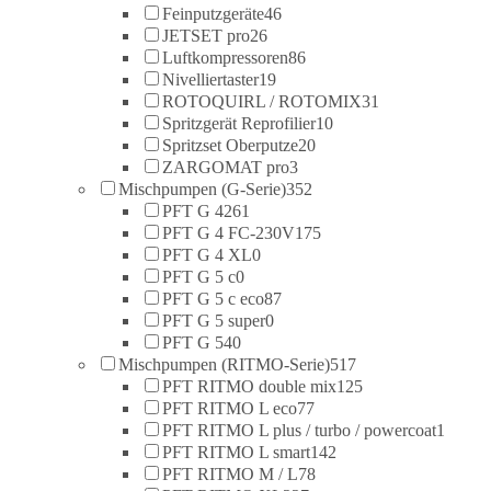
Feinputzgeräte
46
JETSET pro
26
Luftkompressoren
86
Nivelliertaster
19
ROTOQUIRL / ROTOMIX
31
Spritzgerät Reprofilier
10
Spritzset Oberputze
20
ZARGOMAT pro
3
Mischpumpen (G-Serie)
352
PFT G 4
261
PFT G 4 FC-230V
175
PFT G 4 XL
0
PFT G 5 c
0
PFT G 5 c eco
87
PFT G 5 super
0
PFT G 54
0
Mischpumpen (RITMO-Serie)
517
PFT RITMO double mix
125
PFT RITMO L eco
77
PFT RITMO L plus / turbo / powercoat
1
PFT RITMO L smart
142
PFT RITMO M / L
78