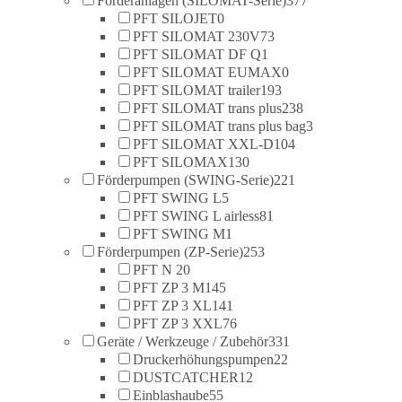
Förderanlagen (SILOMAT-Serie)
377
PFT SILOJET
0
PFT SILOMAT 230V
73
PFT SILOMAT DF Q
1
PFT SILOMAT EUMAX
0
PFT SILOMAT trailer
193
PFT SILOMAT trans plus
238
PFT SILOMAT trans plus bag
3
PFT SILOMAT XXL-D
104
PFT SILOMAX
130
Förderpumpen (SWING-Serie)
221
PFT SWING L
5
PFT SWING L airless
81
PFT SWING M
1
Förderpumpen (ZP-Serie)
253
PFT N 2
0
PFT ZP 3 M
145
PFT ZP 3 XL
141
PFT ZP 3 XXL
76
Geräte / Werkzeuge / Zubehör
331
Druckerhöhungspumpen
22
DUSTCATCHER
12
Einblashaube
55