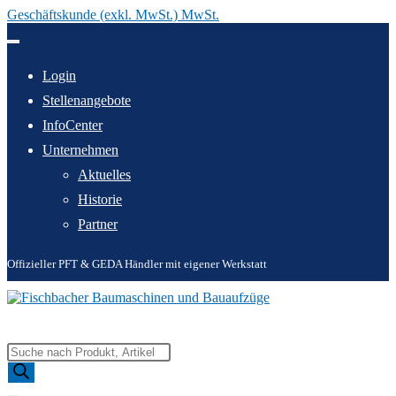
Geschäftskunde (exkl. MwSt.) MwSt.
Zum
Inhalt
springen
Login
Stellenangebote
InfoCenter
Unternehmen
Aktuelles
Historie
Partner
Offizieller PFT & GEDA Händler mit eigener Werkstatt
Products
search