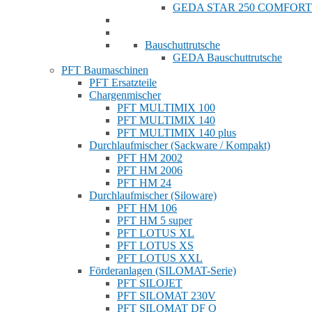
GEDA STAR 250 COMFORT
Bauschuttrutsche
GEDA Bauschuttrutsche
PFT Baumaschinen
PFT Ersatzteile
Chargenmischer
PFT MULTIMIX 100
PFT MULTIMIX 140
PFT MULTIMIX 140 plus
Durchlaufmischer (Sackware / Kompakt)
PFT HM 2002
PFT HM 2006
PFT HM 24
Durchlaufmischer (Siloware)
PFT HM 106
PFT HM 5 super
PFT LOTUS XL
PFT LOTUS XS
PFT LOTUS XXL
Förderanlagen (SILOMAT-Serie)
PFT SILOJET
PFT SILOMAT 230V
PFT SILOMAT DF Q