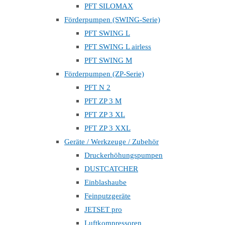
PFT SILOMAX
Förderpumpen (SWING-Serie)
PFT SWING L
PFT SWING L airless
PFT SWING M
Förderpumpen (ZP-Serie)
PFT N 2
PFT ZP 3 M
PFT ZP 3 XL
PFT ZP 3 XXL
Geräte / Werkzeuge / Zubehör
Druckerhöhungspumpen
DUSTCATCHER
Einblashaube
Feinputzgeräte
JETSET pro
Luftkompressoren