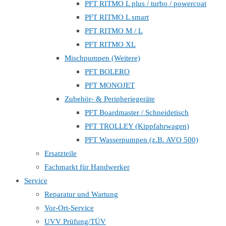
PFT RITMO L plus / turbo / powercoat
PFT RITMO L smart
PFT RITMO M / L
PFT RITMO XL
Mischpumpen (Weitere)
PFT BOLERO
PFT MONOJET
Zubehör- & Peripheriegeräte
PFT Boardmaster / Schneidetisch
PFT TROLLEY (Kippfahrwagen)
PFT Wasserpumpen (z.B. AVO 500)
Ersatzteile
Fachmarkt für Handwerker
Service
Reparatur und Wartung
Vor-Ort-Service
UVV Prüfung/TÜV