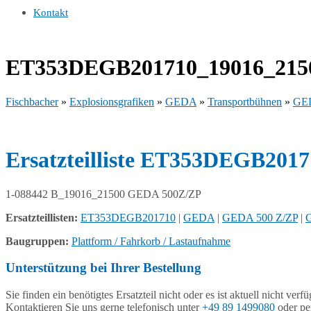
Kontakt
ET353DEGB201710_19016_215
Fischbacher
»
Explosionsgrafiken
»
GEDA
»
Transportbühnen
»
GED
Ersatzteilliste ET353DEGB20
1-088442 B_19016_21500 GEDA 500Z/ZP
Ersatzteillisten:
ET353DEGB201710
|
GEDA
|
GEDA 500 Z/ZP
|
G
Baugruppen:
Plattform / Fahrkorb / Lastaufnahme
Unterstützung bei Ihrer Bestellung
Sie finden ein benötigtes Ersatzteil nicht oder es ist aktuell nicht verf
Kontaktieren Sie uns gerne telefonisch unter
+49 89 1499080
oder pe