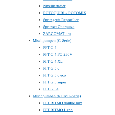
Nivelliertaster
ROTOQUIRL / ROTOMIX
Spritzgerät Reprofilier
Spritzset Oberputze
ZARGOMAT pro
Mischpumpen (G-Serie)
PFT G 4
PFT G 4 FC-230V
PFT G 4 XL
PFT G 5 c
PFT G 5 c eco
PFT G 5 super
PFT G 54
Mischpumpen (RITMO-Serie)
PFT RITMO double mix
PFT RITMO L eco