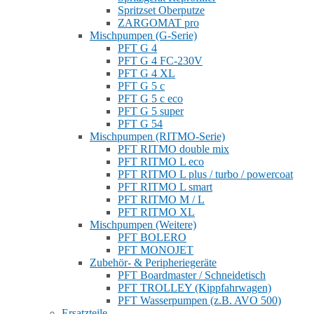
Spritzset Oberputze
ZARGOMAT pro
Mischpumpen (G-Serie)
PFT G 4
PFT G 4 FC-230V
PFT G 4 XL
PFT G 5 c
PFT G 5 c eco
PFT G 5 super
PFT G 54
Mischpumpen (RITMO-Serie)
PFT RITMO double mix
PFT RITMO L eco
PFT RITMO L plus / turbo / powercoat
PFT RITMO L smart
PFT RITMO M / L
PFT RITMO XL
Mischpumpen (Weitere)
PFT BOLERO
PFT MONOJET
Zubehör- & Peripheriegeräte
PFT Boardmaster / Schneidetisch
PFT TROLLEY (Kippfahrwagen)
PFT Wasserpumpen (z.B. AVO 500)
Ersatzteile