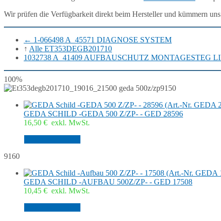
Wir prüfen die Verfügbarkeit direkt beim Hersteller und kümmern uns
←
1-066498 A_45571 DIAGNOSE SYSTEM
↑
Alle ET353DEGB201710
1032738 A_41409 AUFBAUSCHUTZ MONTAGESTEG L
100%
9150
GEDA SCHILD -GEDA 500 Z/ZP- - GED 28596
16,50
€
exkl. MwSt.
In den Warenkorb
9160
GEDA SCHILD -AUFBAU 500Z/ZP- - GED 17508
10,45
€
exkl. MwSt.
In den Warenkorb