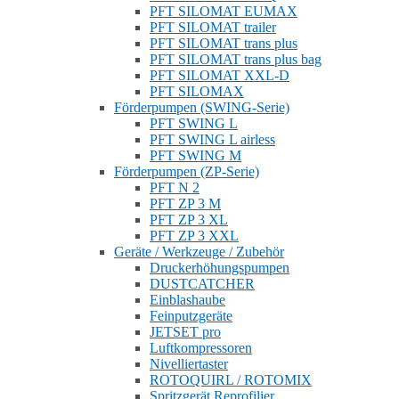
PFT SILOMAT EUMAX
PFT SILOMAT trailer
PFT SILOMAT trans plus
PFT SILOMAT trans plus bag
PFT SILOMAT XXL-D
PFT SILOMAX
Förderpumpen (SWING-Serie)
PFT SWING L
PFT SWING L airless
PFT SWING M
Förderpumpen (ZP-Serie)
PFT N 2
PFT ZP 3 M
PFT ZP 3 XL
PFT ZP 3 XXL
Geräte / Werkzeuge / Zubehör
Druckerhöhungspumpen
DUSTCATCHER
Einblashaube
Feinputzgeräte
JETSET pro
Luftkompressoren
Nivelliertaster
ROTOQUIRL / ROTOMIX
Spritzgerät Reprofilier