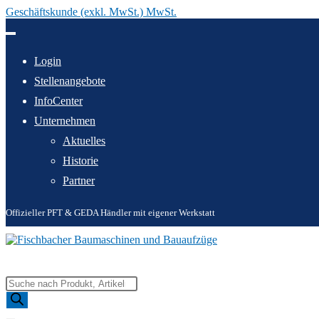
Geschäftskunde (exkl. MwSt.) MwSt.
Zum
Inhalt
springen
Login
Stellenangebote
InfoCenter
Unternehmen
Aktuelles
Historie
Partner
Offizieller PFT & GEDA Händler mit eigener Werkstatt
Products
search