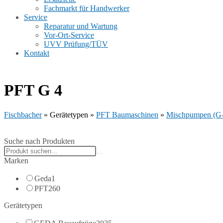
Fachmarkt für Handwerker
Service
Reparatur und Wartung
Vor-Ort-Service
UVV Prüfung/TÜV
Kontakt
PFT G 4
Fischbacher
»
Gerätetypen
»
PFT Baumaschinen
»
Mischpumpen (G-
Suche nach Produkten
Search
products:
Marken
Geda
1
PFT
260
Gerätetypen