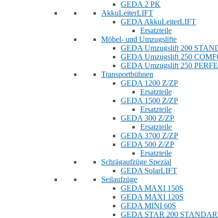
GEDA 2 PK
AkkuLeiterLIFT
GEDA AkkuLeiterLIFT
Ersatzteile
Möbel- und Umzugslifte
GEDA Umzugslift 200 STA
GEDA Umzugslift 250 COM
GEDA Umzugslift 250 PERF
Transportbühnen
GEDA 1200 Z/ZP
Ersatzteile
GEDA 1500 Z/ZP
Ersatzteile
GEDA 300 Z/ZP
Ersatzteile
GEDA 3700 Z/ZP
GEDA 500 Z/ZP
Ersatzteile
Schrägaufzüge Spezial
GEDA SolarLIFT
Seilaufzüge
GEDA MAXI 150S
GEDA MAXI 120S
GEDA MINI 60S
GEDA STAR 200 STANDA