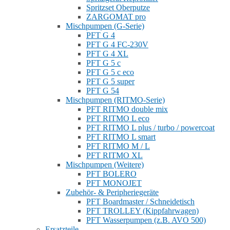
Spritzset Oberputze
ZARGOMAT pro
Mischpumpen (G-Serie)
PFT G 4
PFT G 4 FC-230V
PFT G 4 XL
PFT G 5 c
PFT G 5 c eco
PFT G 5 super
PFT G 54
Mischpumpen (RITMO-Serie)
PFT RITMO double mix
PFT RITMO L eco
PFT RITMO L plus / turbo / powercoat
PFT RITMO L smart
PFT RITMO M / L
PFT RITMO XL
Mischpumpen (Weitere)
PFT BOLERO
PFT MONOJET
Zubehör- & Peripheriegeräte
PFT Boardmaster / Schneidetisch
PFT TROLLEY (Kippfahrwagen)
PFT Wasserpumpen (z.B. AVO 500)
Ersatzteile