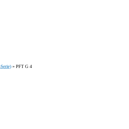
Serie)
»
PFT G 4