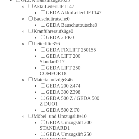
GEDA Bauaufzüge
3025
AkkuLeiterLIFT
147
GEDA AkkuLeiterLIFT
147
Bauschuttrutsche
0
GEDA Bauschuttrutsche
0
Kranführeraufzüge
0
GEDA 2 PK
0
Leiterlifte
356
GEDA FIXLIFT 250
155
GEDA LIFT 200
Standard
217
GEDA LIFT 250
COMFORT
8
Materialaufzüge
846
GEDA 200 Z
474
GEDA 300 Z
398
GEDA 500 Z / GEDA 500
Z DUO
1
GEDA 500 Z F
0
Möbel- und Umzugslifte
10
GEDA Umzugslift 200
STANDARD
1
GEDA Umzugslift 250