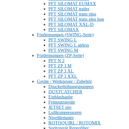
PFT SILOMAT EUMAX
PFT SILOMAT trailer
PFT SILOMAT trans plus
PFT SILOMAT trans plus bag
PFT SILOMAT XXL-D
PFT SILOMAX
Förderpumpen (SWING-Serie)
PFT SWING L
PFT SWING L airless
PFT SWING M
Förderpumpen (ZP-Serie)
PFT N 2
PFT ZP 3 M
PFT ZP 3 XL
PFT ZP 3 XXL
Geräte / Werkzeuge / Zubehör
Druckerhöhungspumpen
DUSTCATCHER
Einblashaube
Feinputzgeräte
JETSET pro
Luftkompressoren
Nivelliertaster
ROTOQUIRL / ROTOMIX
Spritzgerät Reprofilier