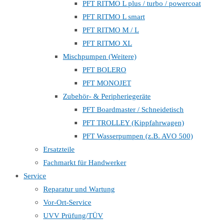
PFT RITMO L plus / turbo / powercoat
PFT RITMO L smart
PFT RITMO M / L
PFT RITMO XL
Mischpumpen (Weitere)
PFT BOLERO
PFT MONOJET
Zubehör- & Peripheriegeräte
PFT Boardmaster / Schneidetisch
PFT TROLLEY (Kippfahrwagen)
PFT Wasserpumpen (z.B. AVO 500)
Ersatzteile
Fachmarkt für Handwerker
Service
Reparatur und Wartung
Vor-Ort-Service
UVV Prüfung/TÜV