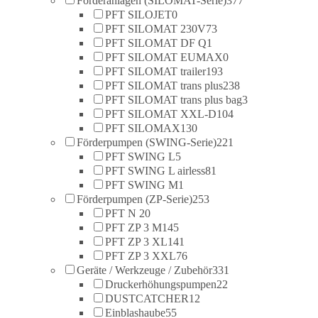
Förderanlagen (SILOMAT-Serie)
377
PFT SILOJET
0
PFT SILOMAT 230V
73
PFT SILOMAT DF Q
1
PFT SILOMAT EUMAX
0
PFT SILOMAT trailer
193
PFT SILOMAT trans plus
238
PFT SILOMAT trans plus bag
3
PFT SILOMAT XXL-D
104
PFT SILOMAX
130
Förderpumpen (SWING-Serie)
221
PFT SWING L
5
PFT SWING L airless
81
PFT SWING M
1
Förderpumpen (ZP-Serie)
253
PFT N 2
0
PFT ZP 3 M
145
PFT ZP 3 XL
141
PFT ZP 3 XXL
76
Geräte / Werkzeuge / Zubehör
331
Druckerhöhungspumpen
22
DUSTCATCHER
12
Einblashaube
55