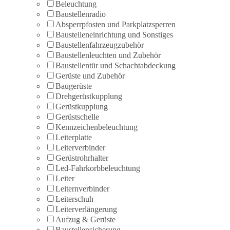
Beleuchtung
Baustellenradio
Absperrpfosten und Parkplatzsperren
Baustelleneinrichtung und Sonstiges
Baustellenfahrzeugzubehör
Baustellenleuchten und Zubehör
Baustellentür und Schachtabdeckung
Gerüste und Zubehör
Baugerüste
Drehgerüstkupplung
Gerüstkupplung
Gerüstschelle
Kennzeichenbeleuchtung
Leiterplatte
Leiterverbinder
Gerüstrohrhalter
Led-Fahrkorbbeleuchtung
Leiter
Leiternverbinder
Leiterschuh
Leiterverlängerung
Aufzug & Gerüste
Baustellensicherung