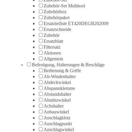
Zubehör-Set Multitool
Zubehörbox
Zubehörpaket
Ersatzteiliste ET420DEGB202009
Ersatzschneide
Zubehör
Ersatzblatt
Filtersatz
Aktionen
Allgemein
Befestigung, Halterungen & Beschläge
Bedienung & Griffe
Ab-Windenhalter
Abdeckwinkel
Abspannklemme
Abstandshalter
Abstützwinkel
Achshalter
Anbauwinkel
Anschlagklotz
Anschlagpunkt
Anschlagwinkel