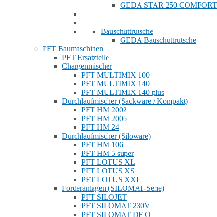
GEDA STAR 250 COMFORT
Bauschuttrutsche
GEDA Bauschuttrutsche
PFT Baumaschinen
PFT Ersatzteile
Chargenmischer
PFT MULTIMIX 100
PFT MULTIMIX 140
PFT MULTIMIX 140 plus
Durchlaufmischer (Sackware / Kompakt)
PFT HM 2002
PFT HM 2006
PFT HM 24
Durchlaufmischer (Siloware)
PFT HM 106
PFT HM 5 super
PFT LOTUS XL
PFT LOTUS XS
PFT LOTUS XXL
Förderanlagen (SILOMAT-Serie)
PFT SILOJET
PFT SILOMAT 230V
PFT SILOMAT DF Q