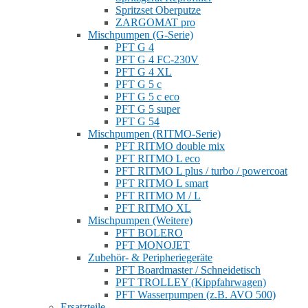
Spritzset Oberputze
ZARGOMAT pro
Mischpumpen (G-Serie)
PFT G 4
PFT G 4 FC-230V
PFT G 4 XL
PFT G 5 c
PFT G 5 c eco
PFT G 5 super
PFT G 54
Mischpumpen (RITMO-Serie)
PFT RITMO double mix
PFT RITMO L eco
PFT RITMO L plus / turbo / powercoat
PFT RITMO L smart
PFT RITMO M / L
PFT RITMO XL
Mischpumpen (Weitere)
PFT BOLERO
PFT MONOJET
Zubehör- & Peripheriegeräte
PFT Boardmaster / Schneidetisch
PFT TROLLEY (Kippfahrwagen)
PFT Wasserpumpen (z.B. AVO 500)
Ersatzteile