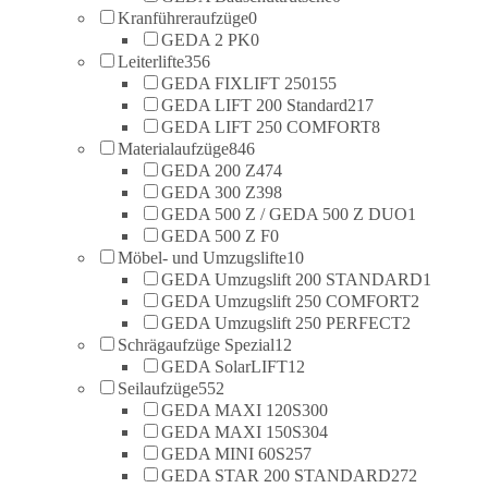
Kranführeraufzüge
0
GEDA 2 PK
0
Leiterlifte
356
GEDA FIXLIFT 250
155
GEDA LIFT 200 Standard
217
GEDA LIFT 250 COMFORT
8
Materialaufzüge
846
GEDA 200 Z
474
GEDA 300 Z
398
GEDA 500 Z / GEDA 500 Z DUO
1
GEDA 500 Z F
0
Möbel- und Umzugslifte
10
GEDA Umzugslift 200 STANDARD
1
GEDA Umzugslift 250 COMFORT
2
GEDA Umzugslift 250 PERFECT
2
Schrägaufzüge Spezial
12
GEDA SolarLIFT
12
Seilaufzüge
552
GEDA MAXI 120S
300
GEDA MAXI 150S
304
GEDA MINI 60S
257
GEDA STAR 200 STANDARD
272