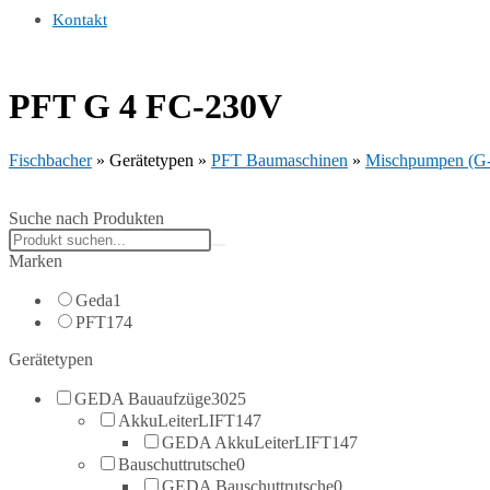
Kontakt
PFT G 4 FC-230V
Fischbacher
»
Gerätetypen
»
PFT Baumaschinen
»
Mischpumpen (G-
Suche nach Produkten
Search
products:
Marken
Geda
1
PFT
174
Gerätetypen
GEDA Bauaufzüge
3025
AkkuLeiterLIFT
147
GEDA AkkuLeiterLIFT
147
Bauschuttrutsche
0
GEDA Bauschuttrutsche
0