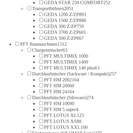
GEDA STAR 250 COMFORT
252
Transportbühnen
2051
GEDA 1200 Z/ZP
893
GEDA 1500 Z/ZP
888
GEDA 300 Z/ZP
759
GEDA 3700 Z/ZP
601
GEDA 500 Z/ZP
867
PFT Baumaschinen
1512
Chargenmischer
63
PFT MULTIMIX 100
0
PFT MULTIMIX 140
0
PFT MULTIMIX 140 plus
63
Durchlaufmischer (Sackware / Kompakt)
257
PFT HM 2002
104
PFT HM 2006
0
PFT HM 24
164
Durchlaufmischer (Siloware)
274
PFT HM 106
90
PFT HM 5 super
4
PFT LOTUS XL
125
PFT LOTUS XS
88
PFT LOTUS XXL
100