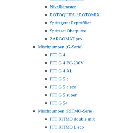
Nivelliertaster
ROTOQUIRL / ROTOMIX
Spritzgerät Reprofilier
Spritzset Oberputze
ZARGOMAT pro
Mischpumpen (G-Serie)
PFT G 4
PFT G 4 FC-230V
PFT G 4 XL
PFT G 5 c
PFT G 5 c eco
PFT G 5 super
PFT G 54
Mischpumpen (RITMO-Serie)
PFT RITMO double mix
PFT RITMO L eco