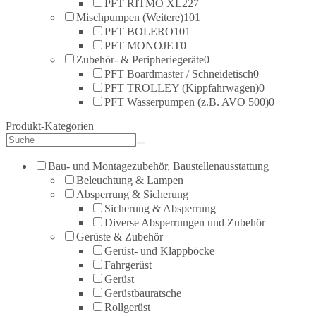
PFT RITMO XL
227
Mischpumpen (Weitere)
101
PFT BOLERO
101
PFT MONOJET
0
Zubehör- & Peripheriegeräte
0
PFT Boardmaster / Schneidetisch
0
PFT TROLLEY (Kippfahrwagen)
0
PFT Wasserpumpen (z.B. AVO 500)
0
Produkt-Kategorien
Bau- und Montagezubehör, Baustellenausstattung
Beleuchtung & Lampen
Absperrung & Sicherung
Sicherung & Absperrung
Diverse Absperrungen und Zubehör
Gerüste & Zubehör
Gerüst- und Klappböcke
Fahrgerüst
Gerüst
Gerüstbauratsche
Rollgerüst