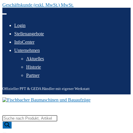
Geschäftskunde (exkl. MwSt.) MwSt.
Zum
Inhalt
springen
Login
Stellenangebote
InfoCenter
Unternehmen
Aktuelles
Historie
Partner
Offizieller PFT & GEDA Händler mit eigener Werkstatt
Products
search