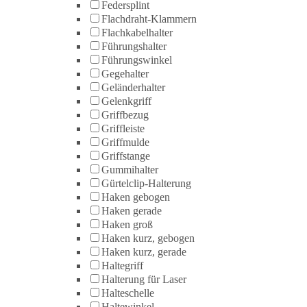
Federsplint
Flachdraht-Klammern
Flachkabelhalter
Führungshalter
Führungswinkel
Gegehalter
Geländerhalter
Gelenkgriff
Griffbezug
Griffleiste
Griffmulde
Griffstange
Gummihalter
Gürtelclip-Halterung
Haken gebogen
Haken gerade
Haken groß
Haken kurz, gebogen
Haken kurz, gerade
Haltegriff
Halterung für Laser
Halteschelle
Haltewinkel