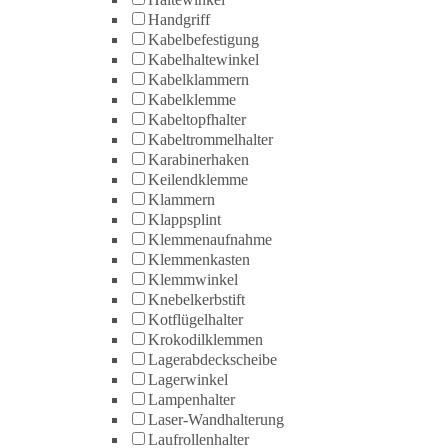
Handgriff
Kabelbefestigung
Kabelhaltewinkel
Kabelklammern
Kabelklemme
Kabeltopfhalter
Kabeltrommelhalter
Karabinerhaken
Keilendklemme
Klammern
Klappsplint
Klemmenaufnahme
Klemmenkasten
Klemmwinkel
Knebelkerbstift
Kotflügelhalter
Krokodilklemmen
Lagerabdeckscheibe
Lagerwinkel
Lampenhalter
Laser-Wandhalterung
Laufrollenhalter