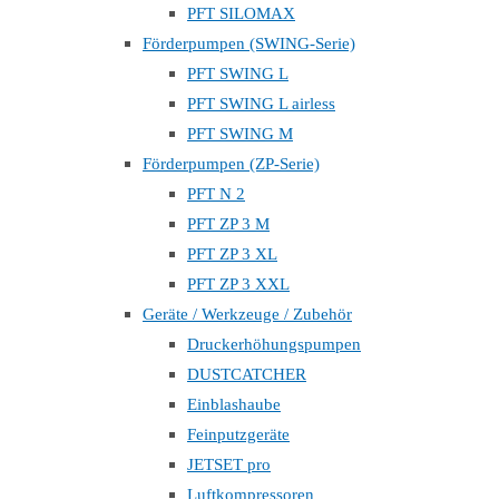
PFT SILOMAX
Förderpumpen (SWING-Serie)
PFT SWING L
PFT SWING L airless
PFT SWING M
Förderpumpen (ZP-Serie)
PFT N 2
PFT ZP 3 M
PFT ZP 3 XL
PFT ZP 3 XXL
Geräte / Werkzeuge / Zubehör
Druckerhöhungspumpen
DUSTCATCHER
Einblashaube
Feinputzgeräte
JETSET pro
Luftkompressoren