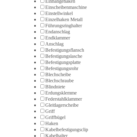
Einhängehaken
Einscheibenmaschine
Einstellwinkel
Einzelhaken Metall
Führungsringhalter
Endanschlag
Endklammer
Anschlag
Befestigungsflansch
Befestigungslasche
Befestigungsplatte
Befestigungsrohr
Blechscheibe
Blechschraube
Blindniete
Erdungsklemme
Federstahlklammer
Gleitlagerscheibe
Griff
Griffbügel
Haken
Kabelbefestigungsclip
Kabelhalter