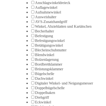
Anschlagwinkeldreieck
Auflagewinkel
Aufnahmewinkel
Ausweishalter
AVS-Zusatzhandgriff
Winkel, Abziehlatten und Kartätschen
Becherhalter
Befestigung
Befestigungswinkel
Betätigungswinkel
Blecheinschubmutter
Blendwinkel
Bolzenlagerung
Bordbrettklammer
Brüstungsklammer
Bügelschelle
Dachwinkel
Digitaler Winkel- und Neigungsmesser
Doppelbügelschelle
Doppelhaken
Drehgriff
Eckwinkel