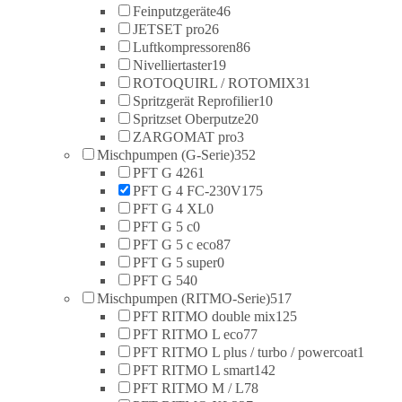
Feinputzgeräte
46
JETSET pro
26
Luftkompressoren
86
Nivelliertaster
19
ROTOQUIRL / ROTOMIX
31
Spritzgerät Reprofilier
10
Spritzset Oberputze
20
ZARGOMAT pro
3
Mischpumpen (G-Serie)
352
PFT G 4
261
PFT G 4 FC-230V
175
PFT G 4 XL
0
PFT G 5 c
0
PFT G 5 c eco
87
PFT G 5 super
0
PFT G 54
0
Mischpumpen (RITMO-Serie)
517
PFT RITMO double mix
125
PFT RITMO L eco
77
PFT RITMO L plus / turbo / powercoat
1
PFT RITMO L smart
142
PFT RITMO M / L
78