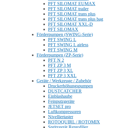
PFT SILOMAT EUMAX
PFT SILOMAT trailer
PFT SILOMAT trans plus
PFT SILOMAT trans plus bag
PFT SILOMAT XXL-D
PFT SILOMAX
Förderpumpen (SWING-Serie)
PFT SWING L
PFT SWING L airless
PFT SWING M
Förderpumpen (ZP-Serie)
PFT N 2
PFT ZP 3 M
PFT ZP 3 XL
PFT ZP 3 XXL
Geräte / Werkzeuge / Zubehör
Druckerhöhungspumpen
DUSTCATCHER
Einblashaube
Feinputzgeräte
JETSET pro
Luftkompressoren
Nivelliertaster
ROTOQUIRL / ROTOMIX
Spritzgerät Reprofilier