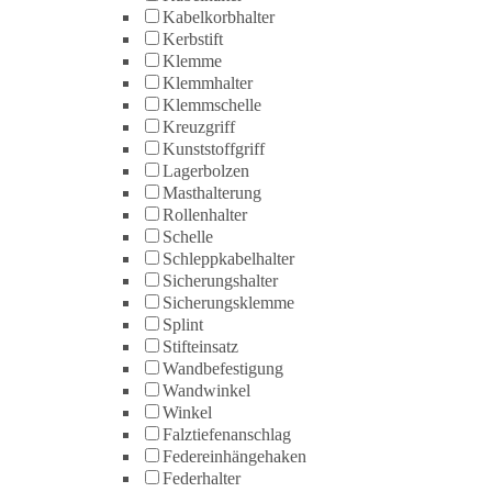
Kabelkorbhalter
Kerbstift
Klemme
Klemmhalter
Klemmschelle
Kreuzgriff
Kunststoffgriff
Lagerbolzen
Masthalterung
Rollenhalter
Schelle
Schleppkabelhalter
Sicherungshalter
Sicherungsklemme
Splint
Stifteinsatz
Wandbefestigung
Wandwinkel
Winkel
Falztiefenanschlag
Federeinhängehaken
Federhalter