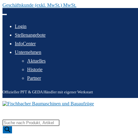
Geschäftskunde (exkl. MwSt.) MwSt.
Zum
Inhalt
springen
Login
Stellenangebote
InfoCenter
Unternehmen
Aktuelles
Historie
Partner
Offizieller PFT & GEDA Händler mit eigener Werkstatt
Products
search