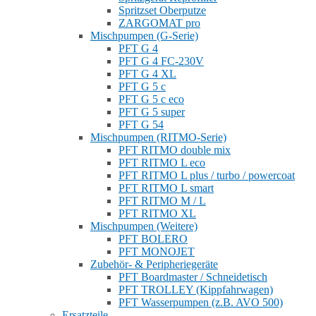
Spritzset Oberputze
ZARGOMAT pro
Mischpumpen (G-Serie)
PFT G 4
PFT G 4 FC-230V
PFT G 4 XL
PFT G 5 c
PFT G 5 c eco
PFT G 5 super
PFT G 54
Mischpumpen (RITMO-Serie)
PFT RITMO double mix
PFT RITMO L eco
PFT RITMO L plus / turbo / powercoat
PFT RITMO L smart
PFT RITMO M / L
PFT RITMO XL
Mischpumpen (Weitere)
PFT BOLERO
PFT MONOJET
Zubehör- & Peripheriegeräte
PFT Boardmaster / Schneidetisch
PFT TROLLEY (Kippfahrwagen)
PFT Wasserpumpen (z.B. AVO 500)
Ersatzteile