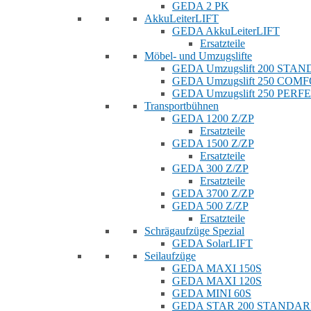
GEDA 2 PK
AkkuLeiterLIFT
GEDA AkkuLeiterLIFT
Ersatzteile
Möbel- und Umzugslifte
GEDA Umzugslift 200 STA
GEDA Umzugslift 250 COM
GEDA Umzugslift 250 PERF
Transportbühnen
GEDA 1200 Z/ZP
Ersatzteile
GEDA 1500 Z/ZP
Ersatzteile
GEDA 300 Z/ZP
Ersatzteile
GEDA 3700 Z/ZP
GEDA 500 Z/ZP
Ersatzteile
Schrägaufzüge Spezial
GEDA SolarLIFT
Seilaufzüge
GEDA MAXI 150S
GEDA MAXI 120S
GEDA MINI 60S
GEDA STAR 200 STANDA