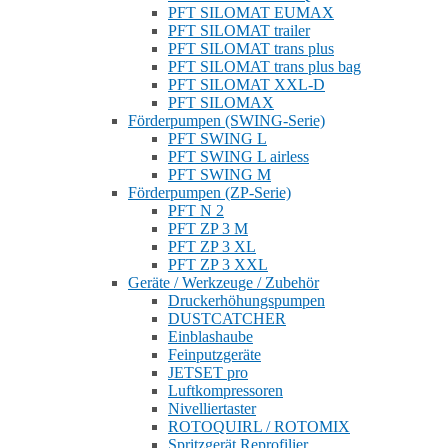
PFT SILOMAT EUMAX
PFT SILOMAT trailer
PFT SILOMAT trans plus
PFT SILOMAT trans plus bag
PFT SILOMAT XXL-D
PFT SILOMAX
Förderpumpen (SWING-Serie)
PFT SWING L
PFT SWING L airless
PFT SWING M
Förderpumpen (ZP-Serie)
PFT N 2
PFT ZP 3 M
PFT ZP 3 XL
PFT ZP 3 XXL
Geräte / Werkzeuge / Zubehör
Druckerhöhungspumpen
DUSTCATCHER
Einblashaube
Feinputzgeräte
JETSET pro
Luftkompressoren
Nivelliertaster
ROTOQUIRL / ROTOMIX
Spritzgerät Reprofilier