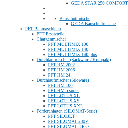
GEDA STAR 250 COMFORT
Bauschuttrutsche
GEDA Bauschuttrutsche
PFT Baumaschinen
PFT Ersatzteile
Chargenmischer
PFT MULTIMIX 100
PFT MULTIMIX 140
PFT MULTIMIX 140 plus
Durchlaufmischer (Sackware / Kompakt)
PFT HM 2002
PFT HM 2006
PFT HM 24
Durchlaufmischer (Siloware)
PFT HM 106
PFT HM 5 super
PFT LOTUS XL
PFT LOTUS XS
PFT LOTUS XXL
Förderanlagen (SILOMAT-Serie)
PFT SILOJET
PFT SILOMAT 230V
PFT SILOMAT DF Q