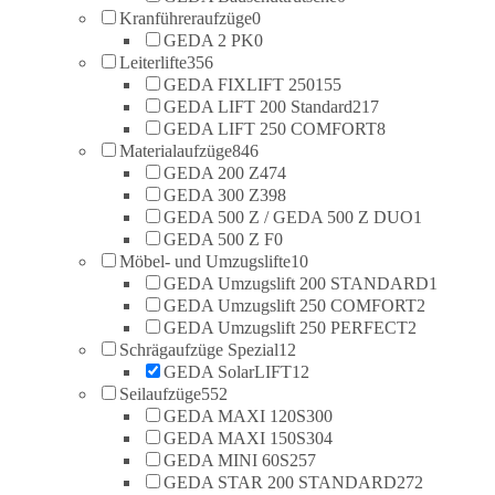
Kranführeraufzüge
0
GEDA 2 PK
0
Leiterlifte
356
GEDA FIXLIFT 250
155
GEDA LIFT 200 Standard
217
GEDA LIFT 250 COMFORT
8
Materialaufzüge
846
GEDA 200 Z
474
GEDA 300 Z
398
GEDA 500 Z / GEDA 500 Z DUO
1
GEDA 500 Z F
0
Möbel- und Umzugslifte
10
GEDA Umzugslift 200 STANDARD
1
GEDA Umzugslift 250 COMFORT
2
GEDA Umzugslift 250 PERFECT
2
Schrägaufzüge Spezial
12
GEDA SolarLIFT
12
Seilaufzüge
552
GEDA MAXI 120S
300
GEDA MAXI 150S
304
GEDA MINI 60S
257
GEDA STAR 200 STANDARD
272