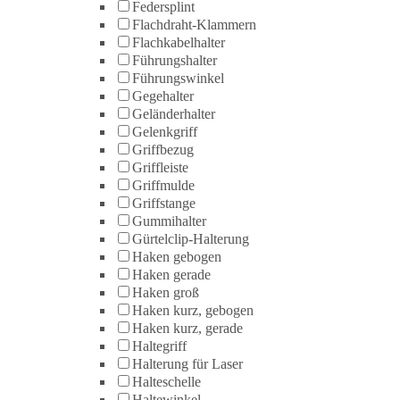
Federsplint
Flachdraht-Klammern
Flachkabelhalter
Führungshalter
Führungswinkel
Gegehalter
Geländerhalter
Gelenkgriff
Griffbezug
Griffleiste
Griffmulde
Griffstange
Gummihalter
Gürtelclip-Halterung
Haken gebogen
Haken gerade
Haken groß
Haken kurz, gebogen
Haken kurz, gerade
Haltegriff
Halterung für Laser
Halteschelle
Haltewinkel