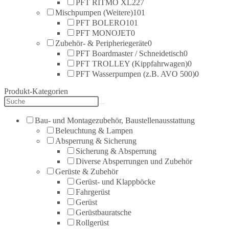
PFT RITMO XL
227
Mischpumpen (Weitere)
101
PFT BOLERO
101
PFT MONOJET
0
Zubehör- & Peripheriegeräte
0
PFT Boardmaster / Schneidetisch
0
PFT TROLLEY (Kippfahrwagen)
0
PFT Wasserpumpen (z.B. AVO 500)
0
Produkt-Kategorien
Bau- und Montagezubehör, Baustellenausstattung
Beleuchtung & Lampen
Absperrung & Sicherung
Sicherung & Absperrung
Diverse Absperrungen und Zubehör
Gerüste & Zubehör
Gerüst- und Klappböcke
Fahrgerüst
Gerüst
Gerüstbauratsche
Rollgerüst