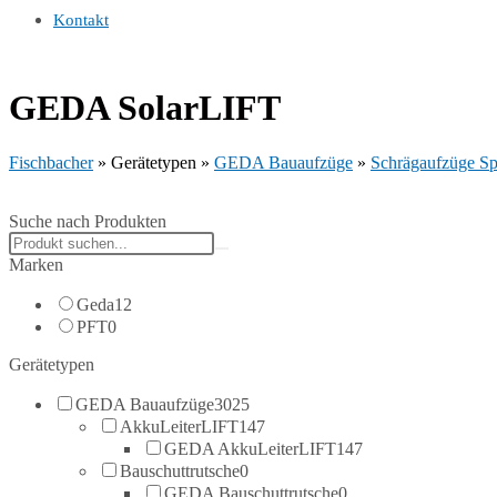
Kontakt
GEDA SolarLIFT
Fischbacher
»
Gerätetypen
»
GEDA Bauaufzüge
»
Schrägaufzüge Sp
Suche nach Produkten
Search
products:
Marken
Geda
12
PFT
0
Gerätetypen
GEDA Bauaufzüge
3025
AkkuLeiterLIFT
147
GEDA AkkuLeiterLIFT
147
Bauschuttrutsche
0
GEDA Bauschuttrutsche
0