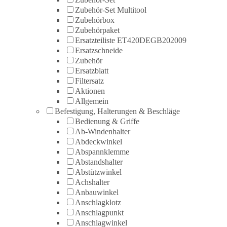
Zubehör-Set Multitool
Zubehörbox
Zubehörpaket
Ersatzteiliste ET420DEGB202009
Ersatzschneide
Zubehör
Ersatzblatt
Filtersatz
Aktionen
Allgemein
Befestigung, Halterungen & Beschläge
Bedienung & Griffe
Ab-Windenhalter
Abdeckwinkel
Abspannklemme
Abstandshalter
Abstützwinkel
Achshalter
Anbauwinkel
Anschlagklotz
Anschlagpunkt
Anschlagwinkel