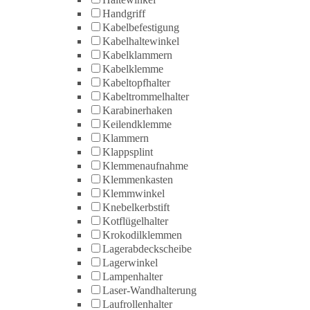
Handgriff
Kabelbefestigung
Kabelhaltewinkel
Kabelklammern
Kabelklemme
Kabeltopfhalter
Kabeltrommelhalter
Karabinerhaken
Keilendklemme
Klammern
Klappsplint
Klemmenaufnahme
Klemmenkasten
Klemmwinkel
Knebelkerbstift
Kotflügelhalter
Krokodilklemmen
Lagerabdeckscheibe
Lagerwinkel
Lampenhalter
Laser-Wandhalterung
Laufrollenhalter