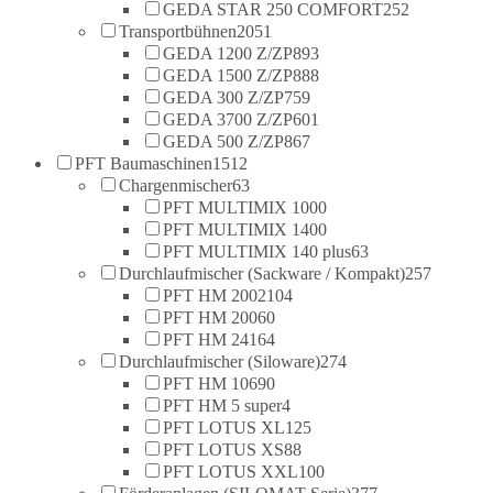
GEDA STAR 250 COMFORT
252
Transportbühnen
2051
GEDA 1200 Z/ZP
893
GEDA 1500 Z/ZP
888
GEDA 300 Z/ZP
759
GEDA 3700 Z/ZP
601
GEDA 500 Z/ZP
867
PFT Baumaschinen
1512
Chargenmischer
63
PFT MULTIMIX 100
0
PFT MULTIMIX 140
0
PFT MULTIMIX 140 plus
63
Durchlaufmischer (Sackware / Kompakt)
257
PFT HM 2002
104
PFT HM 2006
0
PFT HM 24
164
Durchlaufmischer (Siloware)
274
PFT HM 106
90
PFT HM 5 super
4
PFT LOTUS XL
125
PFT LOTUS XS
88
PFT LOTUS XXL
100