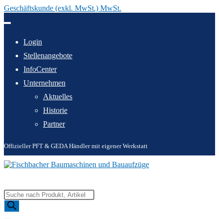
Geschäftskunde (exkl. MwSt.) MwSt.
Zum
Inhalt
springen
Login
Stellenangebote
InfoCenter
Unternehmen
Aktuelles
Historie
Partner
Offizieller PFT & GEDA Händler mit eigener Werkstatt
Products
search