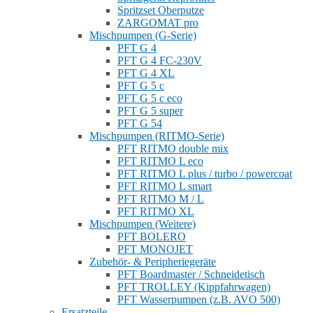
Spritzset Oberputze
ZARGOMAT pro
Mischpumpen (G-Serie)
PFT G 4
PFT G 4 FC-230V
PFT G 4 XL
PFT G 5 c
PFT G 5 c eco
PFT G 5 super
PFT G 54
Mischpumpen (RITMO-Serie)
PFT RITMO double mix
PFT RITMO L eco
PFT RITMO L plus / turbo / powercoat
PFT RITMO L smart
PFT RITMO M / L
PFT RITMO XL
Mischpumpen (Weitere)
PFT BOLERO
PFT MONOJET
Zubehör- & Peripheriegeräte
PFT Boardmaster / Schneidetisch
PFT TROLLEY (Kippfahrwagen)
PFT Wasserpumpen (z.B. AVO 500)
Ersatzteile