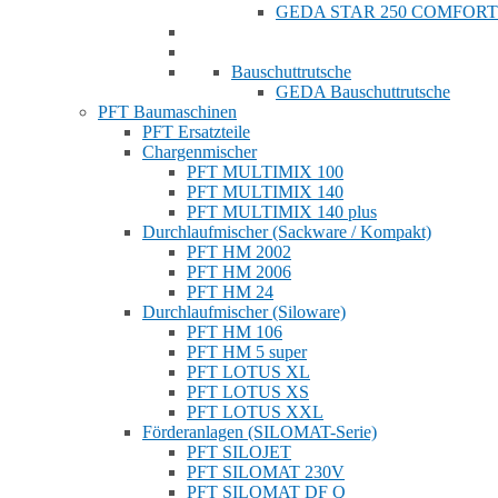
GEDA STAR 250 COMFORT
Bauschuttrutsche
GEDA Bauschuttrutsche
PFT Baumaschinen
PFT Ersatzteile
Chargenmischer
PFT MULTIMIX 100
PFT MULTIMIX 140
PFT MULTIMIX 140 plus
Durchlaufmischer (Sackware / Kompakt)
PFT HM 2002
PFT HM 2006
PFT HM 24
Durchlaufmischer (Siloware)
PFT HM 106
PFT HM 5 super
PFT LOTUS XL
PFT LOTUS XS
PFT LOTUS XXL
Förderanlagen (SILOMAT-Serie)
PFT SILOJET
PFT SILOMAT 230V
PFT SILOMAT DF Q