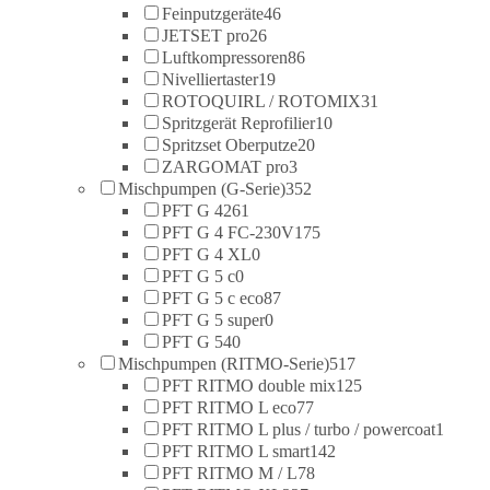
Feinputzgeräte
46
JETSET pro
26
Luftkompressoren
86
Nivelliertaster
19
ROTOQUIRL / ROTOMIX
31
Spritzgerät Reprofilier
10
Spritzset Oberputze
20
ZARGOMAT pro
3
Mischpumpen (G-Serie)
352
PFT G 4
261
PFT G 4 FC-230V
175
PFT G 4 XL
0
PFT G 5 c
0
PFT G 5 c eco
87
PFT G 5 super
0
PFT G 54
0
Mischpumpen (RITMO-Serie)
517
PFT RITMO double mix
125
PFT RITMO L eco
77
PFT RITMO L plus / turbo / powercoat
1
PFT RITMO L smart
142
PFT RITMO M / L
78