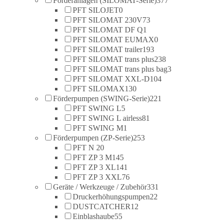
Förderanlagen (SILOMAT-Serie)
377
PFT SILOJET
0
PFT SILOMAT 230V
73
PFT SILOMAT DF Q
1
PFT SILOMAT EUMAX
0
PFT SILOMAT trailer
193
PFT SILOMAT trans plus
238
PFT SILOMAT trans plus bag
3
PFT SILOMAT XXL-D
104
PFT SILOMAX
130
Förderpumpen (SWING-Serie)
221
PFT SWING L
5
PFT SWING L airless
81
PFT SWING M
1
Förderpumpen (ZP-Serie)
253
PFT N 2
0
PFT ZP 3 M
145
PFT ZP 3 XL
141
PFT ZP 3 XXL
76
Geräte / Werkzeuge / Zubehör
331
Druckerhöhungspumpen
22
DUSTCATCHER
12
Einblashaube
55