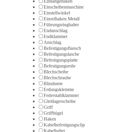
Einhängehaken
Einscheibenmaschine
Einstellwinkel
Einzelhaken Metall
Führungsringhalter
Endanschlag
Endklammer
Anschlag
Befestigungsflansch
Befestigungslasche
Befestigungsplatte
Befestigungsrohr
Blechscheibe
Blechschraube
Blindniete
Erdungsklemme
Federstahlklammer
Gleitlagerscheibe
Griff
Griffbügel
Haken
Kabelbefestigungsclip
Kabelhalter