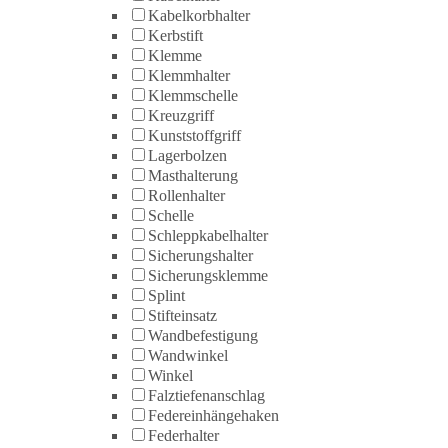
Kabelkorbhalter
Kerbstift
Klemme
Klemmhalter
Klemmschelle
Kreuzgriff
Kunststoffgriff
Lagerbolzen
Masthalterung
Rollenhalter
Schelle
Schleppkabelhalter
Sicherungshalter
Sicherungsklemme
Splint
Stifteinsatz
Wandbefestigung
Wandwinkel
Winkel
Falztiefenanschlag
Federeinhängehaken
Federhalter