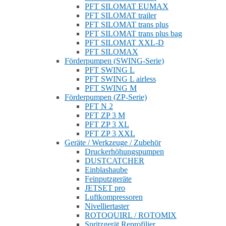
PFT SILOMAT EUMAX
PFT SILOMAT trailer
PFT SILOMAT trans plus
PFT SILOMAT trans plus bag
PFT SILOMAT XXL-D
PFT SILOMAX
Förderpumpen (SWING-Serie)
PFT SWING L
PFT SWING L airless
PFT SWING M
Förderpumpen (ZP-Serie)
PFT N 2
PFT ZP 3 M
PFT ZP 3 XL
PFT ZP 3 XXL
Geräte / Werkzeuge / Zubehör
Druckerhöhungspumpen
DUSTCATCHER
Einblashaube
Feinputzgeräte
JETSET pro
Luftkompressoren
Nivelliertaster
ROTOQUIRL / ROTOMIX
Spritzgerät Reprofilier