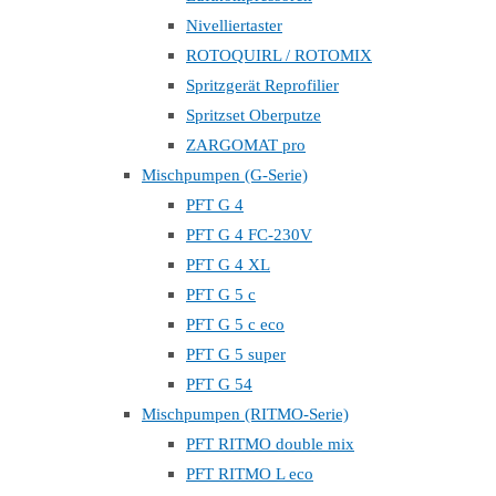
Nivelliertaster
ROTOQUIRL / ROTOMIX
Spritzgerät Reprofilier
Spritzset Oberputze
ZARGOMAT pro
Mischpumpen (G-Serie)
PFT G 4
PFT G 4 FC-230V
PFT G 4 XL
PFT G 5 c
PFT G 5 c eco
PFT G 5 super
PFT G 54
Mischpumpen (RITMO-Serie)
PFT RITMO double mix
PFT RITMO L eco