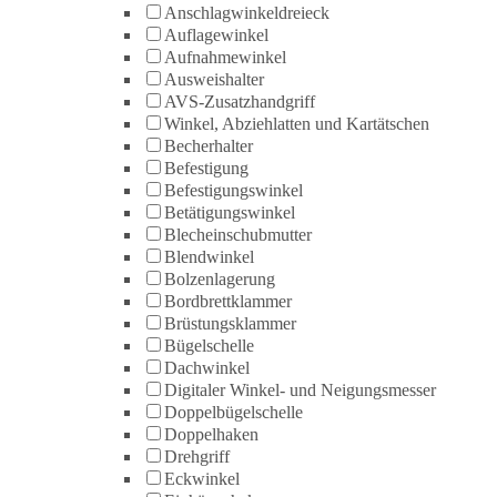
Anschlagwinkeldreieck
Auflagewinkel
Aufnahmewinkel
Ausweishalter
AVS-Zusatzhandgriff
Winkel, Abziehlatten und Kartätschen
Becherhalter
Befestigung
Befestigungswinkel
Betätigungswinkel
Blecheinschubmutter
Blendwinkel
Bolzenlagerung
Bordbrettklammer
Brüstungsklammer
Bügelschelle
Dachwinkel
Digitaler Winkel- und Neigungsmesser
Doppelbügelschelle
Doppelhaken
Drehgriff
Eckwinkel