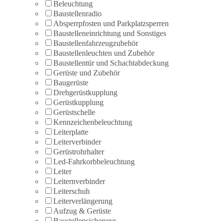
Beleuchtung
Baustellenradio
Absperrpfosten und Parkplatzsperren
Baustelleneinrichtung und Sonstiges
Baustellenfahrzeugzubehör
Baustellenleuchten und Zubehör
Baustellentür und Schachtabdeckung
Gerüste und Zubehör
Baugerüste
Drehgerüstkupplung
Gerüstkupplung
Gerüstschelle
Kennzeichenbeleuchtung
Leiterplatte
Leiterverbinder
Gerüstrohrhalter
Led-Fahrkorbbeleuchtung
Leiter
Leiternverbinder
Leiterschuh
Leiterverlängerung
Aufzug & Gerüste
Baustellensicherung