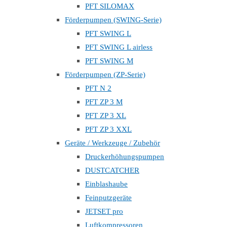
PFT SILOMAX
Förderpumpen (SWING-Serie)
PFT SWING L
PFT SWING L airless
PFT SWING M
Förderpumpen (ZP-Serie)
PFT N 2
PFT ZP 3 M
PFT ZP 3 XL
PFT ZP 3 XXL
Geräte / Werkzeuge / Zubehör
Druckerhöhungspumpen
DUSTCATCHER
Einblashaube
Feinputzgeräte
JETSET pro
Luftkompressoren