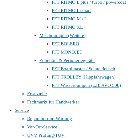
PFT RITMO L plus / turbo / powercoat
PFT RITMO L smart
PFT RITMO M / L
PFT RITMO XL
Mischpumpen (Weitere)
PFT BOLERO
PFT MONOJET
Zubehör- & Peripheriegeräte
PFT Boardmaster / Schneidetisch
PFT TROLLEY (Kippfahrwagen)
PFT Wasserpumpen (z.B. AVO 500)
Ersatzteile
Fachmarkt für Handwerker
Service
Reparatur und Wartung
Vor-Ort-Service
UVV Prüfung/TÜV