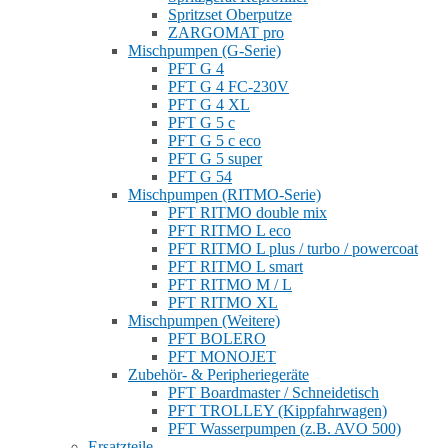
Spritzset Oberputze
ZARGOMAT pro
Mischpumpen (G-Serie)
PFT G 4
PFT G 4 FC-230V
PFT G 4 XL
PFT G 5 c
PFT G 5 c eco
PFT G 5 super
PFT G 54
Mischpumpen (RITMO-Serie)
PFT RITMO double mix
PFT RITMO L eco
PFT RITMO L plus / turbo / powercoat
PFT RITMO L smart
PFT RITMO M / L
PFT RITMO XL
Mischpumpen (Weitere)
PFT BOLERO
PFT MONOJET
Zubehör- & Peripheriegeräte
PFT Boardmaster / Schneidetisch
PFT TROLLEY (Kippfahrwagen)
PFT Wasserpumpen (z.B. AVO 500)
Ersatzteile