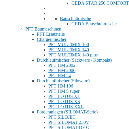
GEDA STAR 250 COMFORT
Bauschuttrutsche
GEDA Bauschuttrutsche
PFT Baumaschinen
PFT Ersatzteile
Chargenmischer
PFT MULTIMIX 100
PFT MULTIMIX 140
PFT MULTIMIX 140 plus
Durchlaufmischer (Sackware / Kompakt)
PFT HM 2002
PFT HM 2006
PFT HM 24
Durchlaufmischer (Siloware)
PFT HM 106
PFT HM 5 super
PFT LOTUS XL
PFT LOTUS XS
PFT LOTUS XXL
Förderanlagen (SILOMAT-Serie)
PFT SILOJET
PFT SILOMAT 230V
PFT SILOMAT DF Q