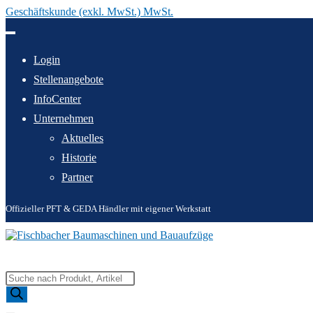
Geschäftskunde (exkl. MwSt.) MwSt.
Zum
Inhalt
springen
Login
Stellenangebote
InfoCenter
Unternehmen
Aktuelles
Historie
Partner
Offizieller PFT & GEDA Händler mit eigener Werkstatt
Products
search