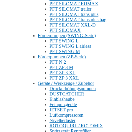
PFT SILOMAT EUMAX
PFT SILOMAT trailer
PFT SILOMAT trans plus
PFT SILOMAT trans plus bag
PFT SILOMAT XXL-D
PFT SILOMAX
Förderpumpen (SWING-Serie)
PFT SWING L
PFT SWING L airless
PFT SWING M
Förderpumpen (ZP-Serie)
PFT N 2
PFT ZP 3 M
PFT ZP 3 XL
PFT ZP 3 XXL
Geräte / Werkzeuge / Zubehör
Druckerhöhungspumpen
DUSTCATCHER
Einblashaube
Feinputzgeräte
JETSET pro
Luftkompressoren
Nivelliertaster
ROTOQUIRL / ROTOMIX
Spritzgerät Reprofilier