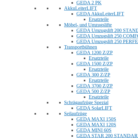
GEDA 2 PK
AkkuLeiterLIFT
GEDA AkkuLeiterLIFT
Ersatzteile
Möbel- und Umzugslifte
GEDA Umzugslift 200 STA
GEDA Umzugslift 250 COM
GEDA Umzugslift 250 PERF
Transportbühnen
GEDA 1200 Z/ZP
Ersatzteile
GEDA 1500 Z/ZP
Ersatzteile
GEDA 300 Z/ZP
Ersatzteile
GEDA 3700 Z/ZP
GEDA 500 Z/ZP
Ersatzteile
Schrägaufzüge Spezial
GEDA SolarLIFT
Seilaufzüge
GEDA MAXI 150S
GEDA MAXI 120S
GEDA MINI 60S
GEDA STAR 200 STANDA