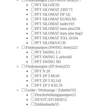
Förderanlagen (SILOMAT-Serie)
377
PFT SILOJET
0
PFT SILOMAT 230V
73
PFT SILOMAT DF Q
1
PFT SILOMAT EUMAX
0
PFT SILOMAT trailer
193
PFT SILOMAT trans plus
238
PFT SILOMAT trans plus bag
3
PFT SILOMAT XXL-D
104
PFT SILOMAX
130
Förderpumpen (SWING-Serie)
221
PFT SWING L
5
PFT SWING L airless
81
PFT SWING M
1
Förderpumpen (ZP-Serie)
253
PFT N 2
0
PFT ZP 3 M
145
PFT ZP 3 XL
141
PFT ZP 3 XXL
76
Geräte / Werkzeuge / Zubehör
331
Druckerhöhungspumpen
22
DUSTCATCHER
12
Einblashaube
55