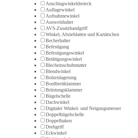
Anschlagwinkeldreieck
Auflagewinkel
Aufnahmewinkel
Ausweishalter
AVS-Zusatzhandgriff
Winkel, Abziehlatten und Kartätschen
Becherhalter
Befestigung
Befestigungswinkel
Betätigungswinkel
Blecheinschubmutter
Blendwinkel
Bolzenlagerung
Bordbrettklammer
Brüstungsklammer
Bügelschelle
Dachwinkel
Digitaler Winkel- und Neigungsmesser
Doppelbügelschelle
Doppelhaken
Drehgriff
Eckwinkel