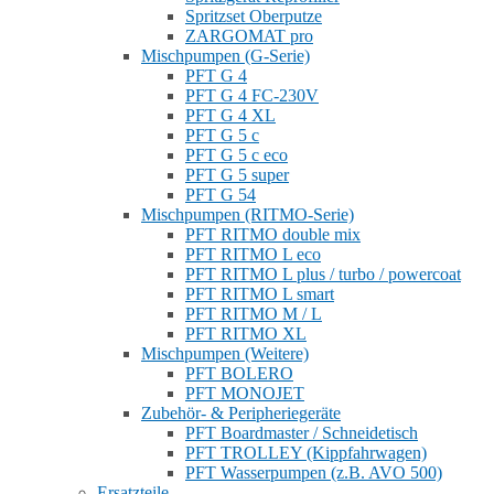
Spritzset Oberputze
ZARGOMAT pro
Mischpumpen (G-Serie)
PFT G 4
PFT G 4 FC-230V
PFT G 4 XL
PFT G 5 c
PFT G 5 c eco
PFT G 5 super
PFT G 54
Mischpumpen (RITMO-Serie)
PFT RITMO double mix
PFT RITMO L eco
PFT RITMO L plus / turbo / powercoat
PFT RITMO L smart
PFT RITMO M / L
PFT RITMO XL
Mischpumpen (Weitere)
PFT BOLERO
PFT MONOJET
Zubehör- & Peripheriegeräte
PFT Boardmaster / Schneidetisch
PFT TROLLEY (Kippfahrwagen)
PFT Wasserpumpen (z.B. AVO 500)
Ersatzteile