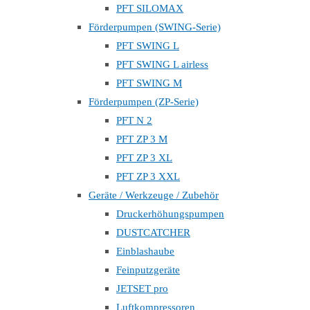
PFT SILOMAX
Förderpumpen (SWING-Serie)
PFT SWING L
PFT SWING L airless
PFT SWING M
Förderpumpen (ZP-Serie)
PFT N 2
PFT ZP 3 M
PFT ZP 3 XL
PFT ZP 3 XXL
Geräte / Werkzeuge / Zubehör
Druckerhöhungspumpen
DUSTCATCHER
Einblashaube
Feinputzgeräte
JETSET pro
Luftkompressoren