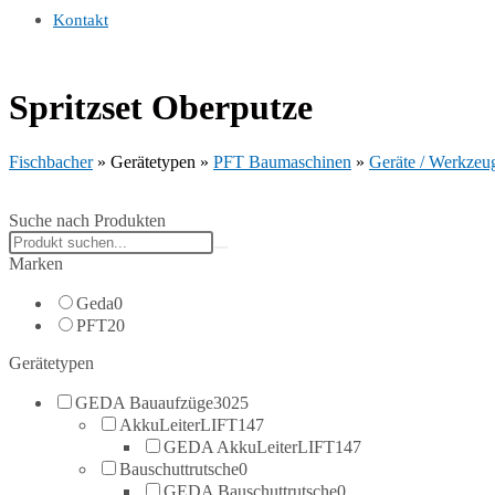
Kontakt
Spritzset Oberputze
Fischbacher
»
Gerätetypen
»
PFT Baumaschinen
»
Geräte / Werkzeu
Suche nach Produkten
Search
products:
Marken
Geda
0
PFT
20
Gerätetypen
GEDA Bauaufzüge
3025
AkkuLeiterLIFT
147
GEDA AkkuLeiterLIFT
147
Bauschuttrutsche
0
GEDA Bauschuttrutsche
0