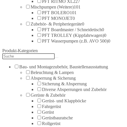
PFT RITMO XL
227
Mischpumpen (Weitere)
101
PFT BOLERO
101
PFT MONOJET
0
Zubehör- & Peripheriegeräte
0
PFT Boardmaster / Schneidetisch
0
PFT TROLLEY (Kippfahrwagen)
0
PFT Wasserpumpen (z.B. AVO 500)
0
Produkt-Kategorien
Bau- und Montagezubehör, Baustellenausstattung
Beleuchtung & Lampen
Absperrung & Sicherung
Sicherung & Absperrung
Diverse Absperrungen und Zubehör
Gerüste & Zubehör
Gerüst- und Klappböcke
Fahrgerüst
Gerüst
Gerüstbauratsche
Rollgerüst