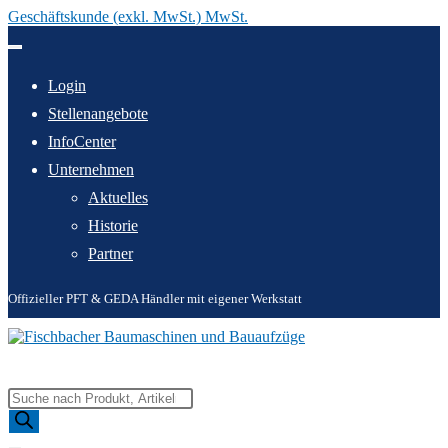
Geschäftskunde (exkl. MwSt.) MwSt.
Zum
Inhalt
springen
Login
Stellenangebote
InfoCenter
Unternehmen
Aktuelles
Historie
Partner
Offizieller PFT & GEDA Händler mit eigener Werkstatt
Products
search