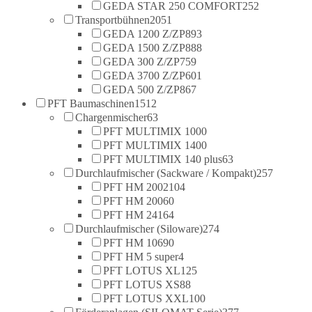
GEDA STAR 250 COMFORT
252
Transportbühnen
2051
GEDA 1200 Z/ZP
893
GEDA 1500 Z/ZP
888
GEDA 300 Z/ZP
759
GEDA 3700 Z/ZP
601
GEDA 500 Z/ZP
867
PFT Baumaschinen
1512
Chargenmischer
63
PFT MULTIMIX 100
0
PFT MULTIMIX 140
0
PFT MULTIMIX 140 plus
63
Durchlaufmischer (Sackware / Kompakt)
257
PFT HM 2002
104
PFT HM 2006
0
PFT HM 24
164
Durchlaufmischer (Siloware)
274
PFT HM 106
90
PFT HM 5 super
4
PFT LOTUS XL
125
PFT LOTUS XS
88
PFT LOTUS XXL
100