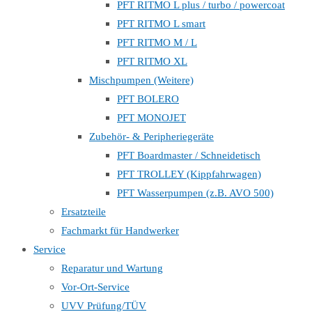
PFT RITMO L plus / turbo / powercoat
PFT RITMO L smart
PFT RITMO M / L
PFT RITMO XL
Mischpumpen (Weitere)
PFT BOLERO
PFT MONOJET
Zubehör- & Peripheriegeräte
PFT Boardmaster / Schneidetisch
PFT TROLLEY (Kippfahrwagen)
PFT Wasserpumpen (z.B. AVO 500)
Ersatzteile
Fachmarkt für Handwerker
Service
Reparatur und Wartung
Vor-Ort-Service
UVV Prüfung/TÜV