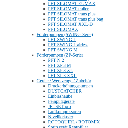
PFT SILOMAT EUMAX
PFT SILOMAT trailer
PFT SILOMAT trans plus
PFT SILOMAT trans plus bag
PFT SILOMAT XXL-D
PFT SILOMAX
Förderpumpen (SWING-Serie)
PFT SWING L
PFT SWING L airless
PFT SWING M
Förderpumpen (ZP-Serie)
PFT N 2
PFT ZP 3 M
PFT ZP 3 XL
PFT ZP 3 XXL
Geräte / Werkzeuge / Zubehör
Druckerhöhungspumpen
DUSTCATCHER
Einblashaube
Feinputzgeräte
JETSET pro
Luftkompressoren
Nivelliertaster
ROTOQUIRL / ROTOMIX
Spritzgerät Reprofilier