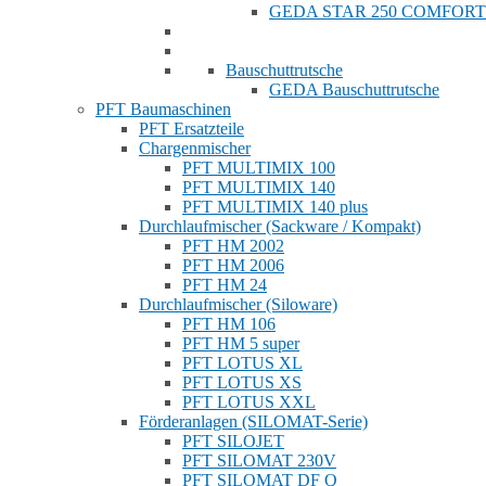
GEDA STAR 250 COMFORT
Bauschuttrutsche
GEDA Bauschuttrutsche
PFT Baumaschinen
PFT Ersatzteile
Chargenmischer
PFT MULTIMIX 100
PFT MULTIMIX 140
PFT MULTIMIX 140 plus
Durchlaufmischer (Sackware / Kompakt)
PFT HM 2002
PFT HM 2006
PFT HM 24
Durchlaufmischer (Siloware)
PFT HM 106
PFT HM 5 super
PFT LOTUS XL
PFT LOTUS XS
PFT LOTUS XXL
Förderanlagen (SILOMAT-Serie)
PFT SILOJET
PFT SILOMAT 230V
PFT SILOMAT DF Q