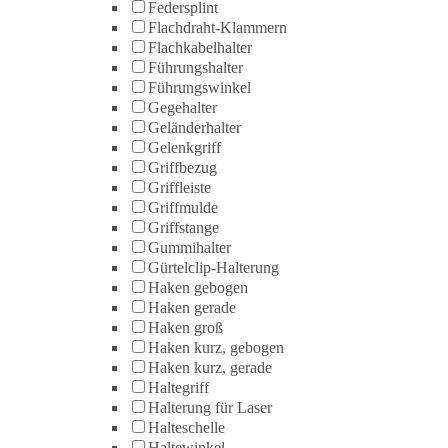
Federsplint
Flachdraht-Klammern
Flachkabelhalter
Führungshalter
Führungswinkel
Gegehalter
Geländerhalter
Gelenkgriff
Griffbezug
Griffleiste
Griffmulde
Griffstange
Gummihalter
Gürtelclip-Halterung
Haken gebogen
Haken gerade
Haken groß
Haken kurz, gebogen
Haken kurz, gerade
Haltegriff
Halterung für Laser
Halteschelle
Haltewinkel