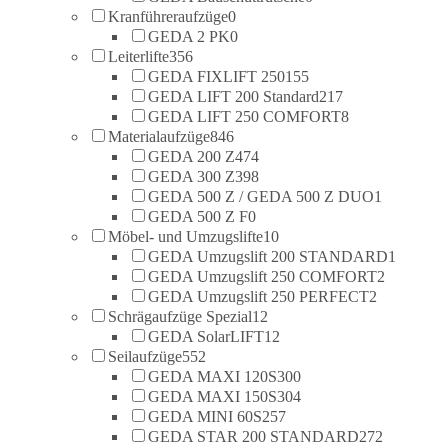
Kranführeraufzüge
0
GEDA 2 PK
0
Leiterlifte
356
GEDA FIXLIFT 250
155
GEDA LIFT 200 Standard
217
GEDA LIFT 250 COMFORT
8
Materialaufzüge
846
GEDA 200 Z
474
GEDA 300 Z
398
GEDA 500 Z / GEDA 500 Z DUO
1
GEDA 500 Z F
0
Möbel- und Umzugslifte
10
GEDA Umzugslift 200 STANDARD
1
GEDA Umzugslift 250 COMFORT
2
GEDA Umzugslift 250 PERFECT
2
Schrägaufzüge Spezial
12
GEDA SolarLIFT
12
Seilaufzüge
552
GEDA MAXI 120S
300
GEDA MAXI 150S
304
GEDA MINI 60S
257
GEDA STAR 200 STANDARD
272