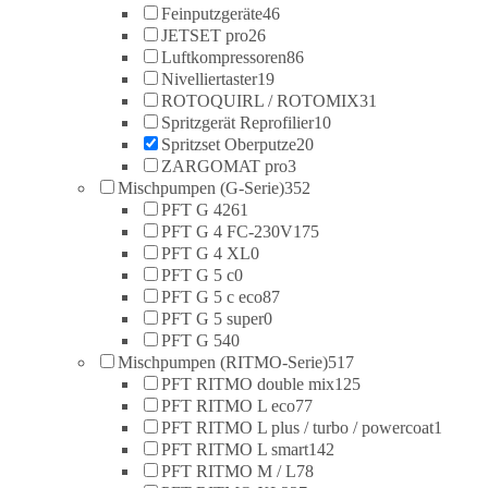
Feinputzgeräte
46
JETSET pro
26
Luftkompressoren
86
Nivelliertaster
19
ROTOQUIRL / ROTOMIX
31
Spritzgerät Reprofilier
10
Spritzset Oberputze
20
ZARGOMAT pro
3
Mischpumpen (G-Serie)
352
PFT G 4
261
PFT G 4 FC-230V
175
PFT G 4 XL
0
PFT G 5 c
0
PFT G 5 c eco
87
PFT G 5 super
0
PFT G 54
0
Mischpumpen (RITMO-Serie)
517
PFT RITMO double mix
125
PFT RITMO L eco
77
PFT RITMO L plus / turbo / powercoat
1
PFT RITMO L smart
142
PFT RITMO M / L
78