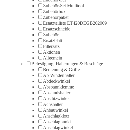
Zubehör-Set Multitool
Zubehörbox
Zubehörpaket
Ersatzteiliste ET420DEGB202009
Ersatzschneide
Zubehör
Ersatzblatt
Filtersatz
Aktionen
Allgemein
Befestigung, Halterungen & Beschläge
Bedienung & Griffe
Ab-Windenhalter
Abdeckwinkel
Abspannklemme
Abstandshalter
Abstützwinkel
Achshalter
Anbauwinkel
Anschlagklotz
Anschlagpunkt
Anschlagwinkel