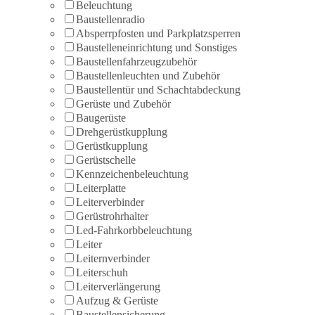
Beleuchtung
Baustellenradio
Absperrpfosten und Parkplatzsperren
Baustelleneinrichtung und Sonstiges
Baustellenfahrzeugzubehör
Baustellenleuchten und Zubehör
Baustellentür und Schachtabdeckung
Gerüste und Zubehör
Baugerüste
Drehgerüstkupplung
Gerüstkupplung
Gerüstschelle
Kennzeichenbeleuchtung
Leiterplatte
Leiterverbinder
Gerüstrohrhalter
Led-Fahrkorbbeleuchtung
Leiter
Leiternverbinder
Leiterschuh
Leiterverlängerung
Aufzug & Gerüste
Baustellensicherung