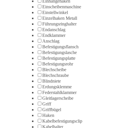
Einhängehaken
Einscheibenmaschine
Einstellwinkel
Einzelhaken Metall
Führungsringhalter
Endanschlag
Endklammer
Anschlag
Befestigungsflansch
Befestigungslasche
Befestigungsplatte
Befestigungsrohr
Blechscheibe
Blechschraube
Blindniete
Erdungsklemme
Federstahlklammer
Gleitlagerscheibe
Griff
Griffbügel
Haken
Kabelbefestigungsclip
Kabelhalter