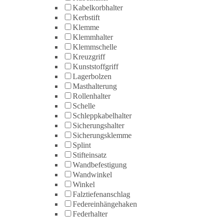
Kabelkorbhalter
Kerbstift
Klemme
Klemmhalter
Klemmschelle
Kreuzgriff
Kunststoffgriff
Lagerbolzen
Masthalterung
Rollenhalter
Schelle
Schleppkabelhalter
Sicherungshalter
Sicherungsklemme
Splint
Stifteinsatz
Wandbefestigung
Wandwinkel
Winkel
Falztiefenanschlag
Federeinhängehaken
Federhalter