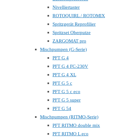
Nivelliertaster
ROTOQUIRL / ROTOMIX
Spritzgerät Reprofilier
Spritzset Oberputze
ZARGOMAT pro
Mischpumpen (G-Serie)
PFT G 4
PFT G 4 FC-230V
PFT G 4 XL
PFT G 5 c
PFT G 5 c eco
PFT G 5 super
PFT G 54
Mischpumpen (RITMO-Serie)
PFT RITMO double mix
PFT RITMO L eco