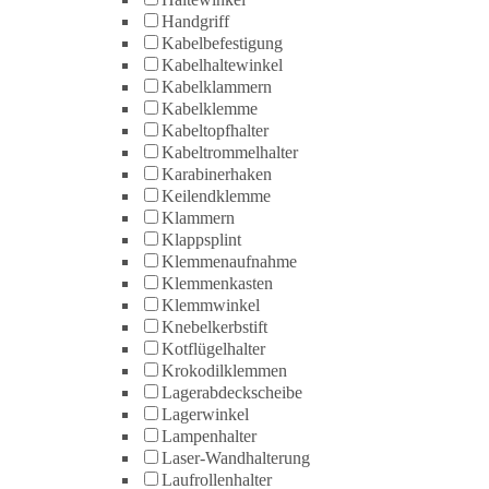
Handgriff
Kabelbefestigung
Kabelhaltewinkel
Kabelklammern
Kabelklemme
Kabeltopfhalter
Kabeltrommelhalter
Karabinerhaken
Keilendklemme
Klammern
Klappsplint
Klemmenaufnahme
Klemmenkasten
Klemmwinkel
Knebelkerbstift
Kotflügelhalter
Krokodilklemmen
Lagerabdeckscheibe
Lagerwinkel
Lampenhalter
Laser-Wandhalterung
Laufrollenhalter