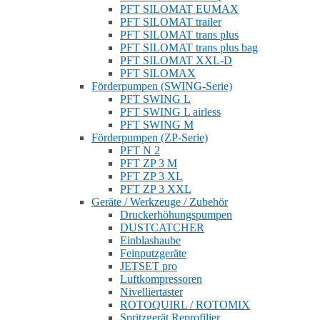
PFT SILOMAT EUMAX
PFT SILOMAT trailer
PFT SILOMAT trans plus
PFT SILOMAT trans plus bag
PFT SILOMAT XXL-D
PFT SILOMAX
Förderpumpen (SWING-Serie)
PFT SWING L
PFT SWING L airless
PFT SWING M
Förderpumpen (ZP-Serie)
PFT N 2
PFT ZP 3 M
PFT ZP 3 XL
PFT ZP 3 XXL
Geräte / Werkzeuge / Zubehör
Druckerhöhungspumpen
DUSTCATCHER
Einblashaube
Feinputzgeräte
JETSET pro
Luftkompressoren
Nivelliertaster
ROTOQUIRL / ROTOMIX
Spritzgerät Reprofilier