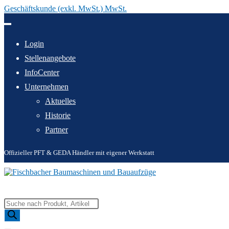
Geschäftskunde (exkl. MwSt.) MwSt.
Zum
Inhalt
springen
Login
Stellenangebote
InfoCenter
Unternehmen
Aktuelles
Historie
Partner
Offizieller PFT & GEDA Händler mit eigener Werkstatt
Products
search