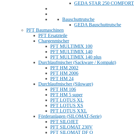
GEDA STAR 250 COMFORT
Bauschuttrutsche
GEDA Bauschuttrutsche
PFT Baumaschinen
PFT Ersatzteile
Chargenmischer
PFT MULTIMIX 100
PFT MULTIMIX 140
PFT MULTIMIX 140 plus
Durchlaufmischer (Sackware / Kompakt)
PFT HM 2002
PFT HM 2006
PFT HM 24
Durchlaufmischer (Siloware)
PFT HM 106
PFT HM 5 super
PFT LOTUS XL
PFT LOTUS XS
PFT LOTUS XXL
Förderanlagen (SILOMAT-Serie)
PFT SILOJET
PFT SILOMAT 230V
PFT SILOMAT DF Q