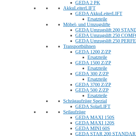
GEDA 2 PK
AkkuLeiterLIFT
GEDA AkkuLeiterLIFT
Ersatzteile
Möbel- und Umzugslifte
GEDA Umzugslift 200 STA
GEDA Umzugslift 250 COM
GEDA Umzugslift 250 PERF
Transportbühnen
GEDA 1200 Z/ZP
Ersatzteile
GEDA 1500 Z/ZP
Ersatzteile
GEDA 300 Z/ZP
Ersatzteile
GEDA 3700 Z/ZP
GEDA 500 Z/ZP
Ersatzteile
Schrägaufzüge Spezial
GEDA SolarLIFT
Seilaufzüge
GEDA MAXI 150S
GEDA MAXI 120S
GEDA MINI 60S
GEDA STAR 200 STANDA