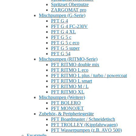
Spritzset Oberputze
ZARGOMAT pro
Mischpumpen (G-Serie)
PFT G 4
PFT G 4 FC-230V
PFT G 4 XL
PFT G 5 c
PFT G 5 c eco
PFT G 5 super
PFT G 54
Mischpumpen (RITMO-Serie)
PFT RITMO double mix
PFT RITMO L eco
PFT RITMO L plus / turbo / powercoat
PFT RITMO L smart
PFT RITMO M / L
PFT RITMO XL
Mischpumpen (Weitere)
PFT BOLERO
PFT MONOJET
Zubehör- & Peripheriegeräte
PFT Boardmaster / Schneidetisch
PFT TROLLEY (Kippfahrwagen)
PFT Wasserpumpen (z.B. AVO 500)
Ersatzteile