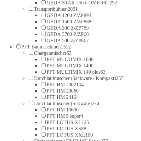
GEDA STAR 250 COMFORT
252
Transportbühnen
2051
GEDA 1200 Z/ZP
893
GEDA 1500 Z/ZP
888
GEDA 300 Z/ZP
759
GEDA 3700 Z/ZP
601
GEDA 500 Z/ZP
867
PFT Baumaschinen
1512
Chargenmischer
63
PFT MULTIMIX 100
0
PFT MULTIMIX 140
0
PFT MULTIMIX 140 plus
63
Durchlaufmischer (Sackware / Kompakt)
257
PFT HM 2002
104
PFT HM 2006
0
PFT HM 24
164
Durchlaufmischer (Siloware)
274
PFT HM 106
90
PFT HM 5 super
4
PFT LOTUS XL
125
PFT LOTUS XS
88
PFT LOTUS XXL
100