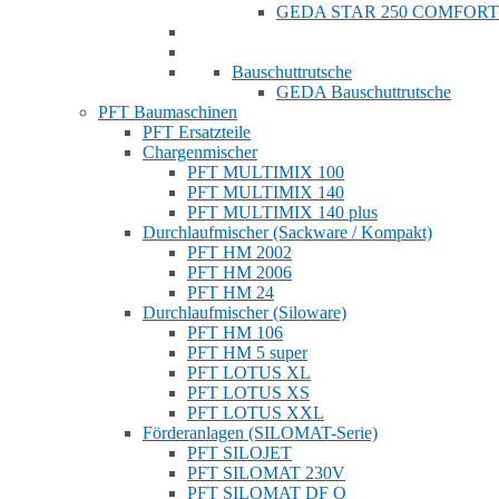
GEDA STAR 250 COMFORT
Bauschuttrutsche
GEDA Bauschuttrutsche
PFT Baumaschinen
PFT Ersatzteile
Chargenmischer
PFT MULTIMIX 100
PFT MULTIMIX 140
PFT MULTIMIX 140 plus
Durchlaufmischer (Sackware / Kompakt)
PFT HM 2002
PFT HM 2006
PFT HM 24
Durchlaufmischer (Siloware)
PFT HM 106
PFT HM 5 super
PFT LOTUS XL
PFT LOTUS XS
PFT LOTUS XXL
Förderanlagen (SILOMAT-Serie)
PFT SILOJET
PFT SILOMAT 230V
PFT SILOMAT DF Q