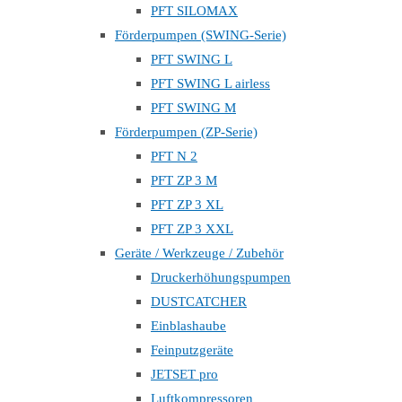
PFT SILOMAX
Förderpumpen (SWING-Serie)
PFT SWING L
PFT SWING L airless
PFT SWING M
Förderpumpen (ZP-Serie)
PFT N 2
PFT ZP 3 M
PFT ZP 3 XL
PFT ZP 3 XXL
Geräte / Werkzeuge / Zubehör
Druckerhöhungspumpen
DUSTCATCHER
Einblashaube
Feinputzgeräte
JETSET pro
Luftkompressoren