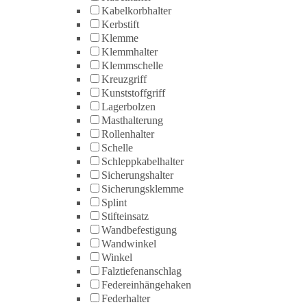
Kabelkorbhalter
Kerbstift
Klemme
Klemmhalter
Klemmschelle
Kreuzgriff
Kunststoffgriff
Lagerbolzen
Masthalterung
Rollenhalter
Schelle
Schleppkabelhalter
Sicherungshalter
Sicherungsklemme
Splint
Stifteinsatz
Wandbefestigung
Wandwinkel
Winkel
Falztiefenanschlag
Federeinhängehaken
Federhalter