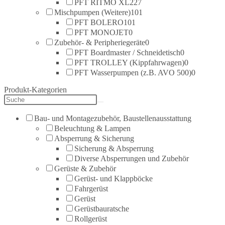
PFT RITMO XL
227
Mischpumpen (Weitere)
101
PFT BOLERO
101
PFT MONOJET
0
Zubehör- & Peripheriegeräte
0
PFT Boardmaster / Schneidetisch
0
PFT TROLLEY (Kippfahrwagen)
0
PFT Wasserpumpen (z.B. AVO 500)
0
Produkt-Kategorien
Bau- und Montagezubehör, Baustellenausstattung
Beleuchtung & Lampen
Absperrung & Sicherung
Sicherung & Absperrung
Diverse Absperrungen und Zubehör
Gerüste & Zubehör
Gerüst- und Klappböcke
Fahrgerüst
Gerüst
Gerüstbauratsche
Rollgerüst