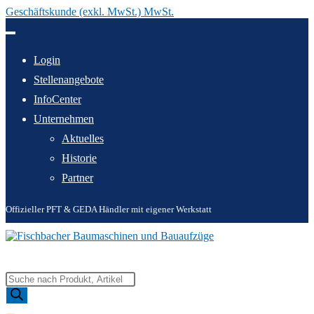
Geschäftskunde (exkl. MwSt.) MwSt.
Zum
Inhalt
springen
Login
Stellenangebote
InfoCenter
Unternehmen
Aktuelles
Historie
Partner
Offizieller PFT & GEDA Händler mit eigener Werkstatt
Products
search