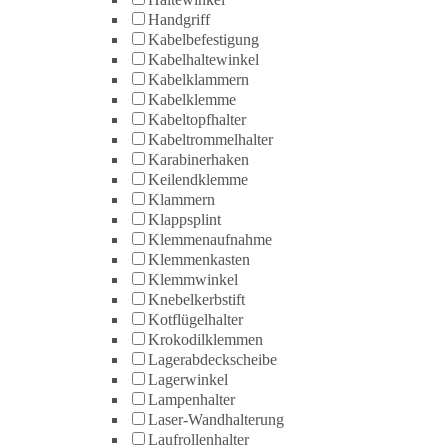
Handgriff
Kabelbefestigung
Kabelhaltewinkel
Kabelklammern
Kabelklemme
Kabeltopfhalter
Kabeltrommelhalter
Karabinerhaken
Keilendklemme
Klammern
Klappsplint
Klemmenaufnahme
Klemmenkasten
Klemmwinkel
Knebelkerbstift
Kotflügelhalter
Krokodilklemmen
Lagerabdeckscheibe
Lagerwinkel
Lampenhalter
Laser-Wandhalterung
Laufrollenhalter