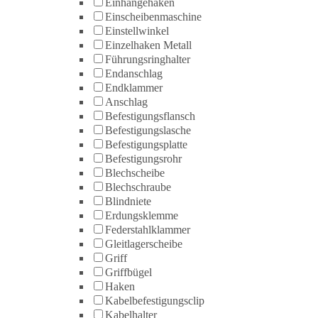
Einhängehaken
Einscheibenmaschine
Einstellwinkel
Einzelhaken Metall
Führungsringhalter
Endanschlag
Endklammer
Anschlag
Befestigungsflansch
Befestigungslasche
Befestigungsplatte
Befestigungsrohr
Blechscheibe
Blechschraube
Blindniete
Erdungsklemme
Federstahlklammer
Gleitlagerscheibe
Griff
Griffbügel
Haken
Kabelbefestigungsclip
Kabelhalter