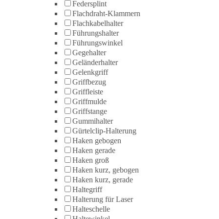
Federsplint
Flachdraht-Klammern
Flachkabelhalter
Führungshalter
Führungswinkel
Gegehalter
Geländerhalter
Gelenkgriff
Griffbezug
Griffleiste
Griffmulde
Griffstange
Gummihalter
Gürtelclip-Halterung
Haken gebogen
Haken gerade
Haken groß
Haken kurz, gebogen
Haken kurz, gerade
Haltegriff
Halterung für Laser
Halteschelle
Haltewinkel