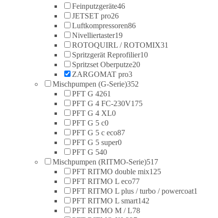
Feinputzgeräte
46
JETSET pro
26
Luftkompressoren
86
Nivelliertaster
19
ROTOQUIRL / ROTOMIX
31
Spritzgerät Reprofilier
10
Spritzset Oberputze
20
ZARGOMAT pro
3
Mischpumpen (G-Serie)
352
PFT G 4
261
PFT G 4 FC-230V
175
PFT G 4 XL
0
PFT G 5 c
0
PFT G 5 c eco
87
PFT G 5 super
0
PFT G 54
0
Mischpumpen (RITMO-Serie)
517
PFT RITMO double mix
125
PFT RITMO L eco
77
PFT RITMO L plus / turbo / powercoat
1
PFT RITMO L smart
142
PFT RITMO M / L
78