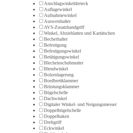
Anschlagwinkeldreieck
Auflagewinkel
Aufnahmewinkel
Ausweishalter
AVS-Zusatzhandgriff
Winkel, Abziehlatten und Kartätschen
Becherhalter
Befestigung
Befestigungswinkel
Betätigungswinkel
Blecheinschubmutter
Blendwinkel
Bolzenlagerung
Bordbrettklammer
Brüstungsklammer
Bügelschelle
Dachwinkel
Digitaler Winkel- und Neigungsmesser
Doppelbügelschelle
Doppelhaken
Drehgriff
Eckwinkel