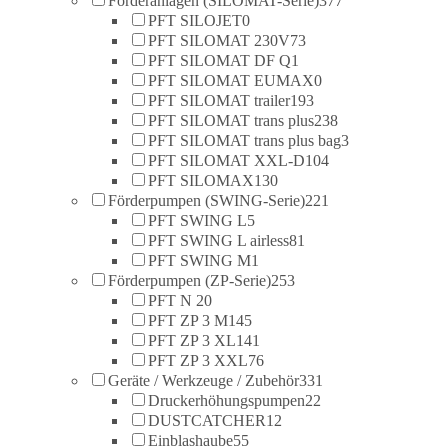
Förderanlagen (SILOMAT-Serie)
377
PFT SILOJET
0
PFT SILOMAT 230V
73
PFT SILOMAT DF Q
1
PFT SILOMAT EUMAX
0
PFT SILOMAT trailer
193
PFT SILOMAT trans plus
238
PFT SILOMAT trans plus bag
3
PFT SILOMAT XXL-D
104
PFT SILOMAX
130
Förderpumpen (SWING-Serie)
221
PFT SWING L
5
PFT SWING L airless
81
PFT SWING M
1
Förderpumpen (ZP-Serie)
253
PFT N 2
0
PFT ZP 3 M
145
PFT ZP 3 XL
141
PFT ZP 3 XXL
76
Geräte / Werkzeuge / Zubehör
331
Druckerhöhungspumpen
22
DUSTCATCHER
12
Einblashaube
55