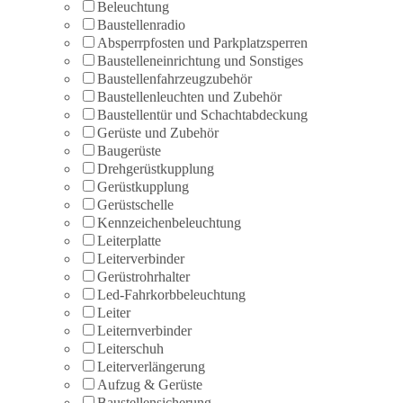
Beleuchtung
Baustellenradio
Absperrpfosten und Parkplatzsperren
Baustelleneinrichtung und Sonstiges
Baustellenfahrzeugzubehör
Baustellenleuchten und Zubehör
Baustellentür und Schachtabdeckung
Gerüste und Zubehör
Baugerüste
Drehgerüstkupplung
Gerüstkupplung
Gerüstschelle
Kennzeichenbeleuchtung
Leiterplatte
Leiterverbinder
Gerüstrohrhalter
Led-Fahrkorbbeleuchtung
Leiter
Leiternverbinder
Leiterschuh
Leiterverlängerung
Aufzug & Gerüste
Baustellensicherung