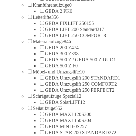
Kranführeraufzüge
0
GEDA 2 PK
0
Leiterlifte
356
GEDA FIXLIFT 250
155
GEDA LIFT 200 Standard
217
GEDA LIFT 250 COMFORT
8
Materialaufzüge
846
GEDA 200 Z
474
GEDA 300 Z
398
GEDA 500 Z / GEDA 500 Z DUO
1
GEDA 500 Z F
0
Möbel- und Umzugslifte
10
GEDA Umzugslift 200 STANDARD
1
GEDA Umzugslift 250 COMFORT
2
GEDA Umzugslift 250 PERFECT
2
Schrägaufzüge Spezial
12
GEDA SolarLIFT
12
Seilaufzüge
552
GEDA MAXI 120S
300
GEDA MAXI 150S
304
GEDA MINI 60S
257
GEDA STAR 200 STANDARD
272