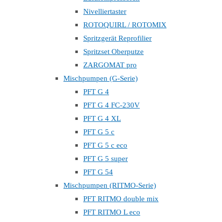
Nivelliertaster
ROTOQUIRL / ROTOMIX
Spritzgerät Reprofilier
Spritzset Oberputze
ZARGOMAT pro
Mischpumpen (G-Serie)
PFT G 4
PFT G 4 FC-230V
PFT G 4 XL
PFT G 5 c
PFT G 5 c eco
PFT G 5 super
PFT G 54
Mischpumpen (RITMO-Serie)
PFT RITMO double mix
PFT RITMO L eco