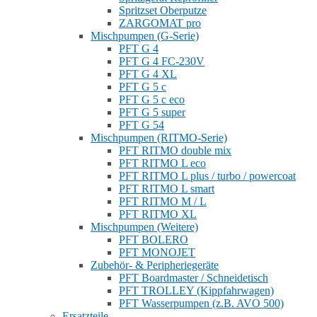
Spritzset Oberputze
ZARGOMAT pro
Mischpumpen (G-Serie)
PFT G 4
PFT G 4 FC-230V
PFT G 4 XL
PFT G 5 c
PFT G 5 c eco
PFT G 5 super
PFT G 54
Mischpumpen (RITMO-Serie)
PFT RITMO double mix
PFT RITMO L eco
PFT RITMO L plus / turbo / powercoat
PFT RITMO L smart
PFT RITMO M / L
PFT RITMO XL
Mischpumpen (Weitere)
PFT BOLERO
PFT MONOJET
Zubehör- & Peripheriegeräte
PFT Boardmaster / Schneidetisch
PFT TROLLEY (Kippfahrwagen)
PFT Wasserpumpen (z.B. AVO 500)
Ersatzteile