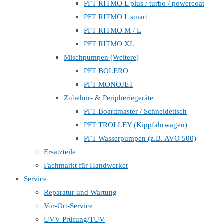
PFT RITMO L plus / turbo / powercoat
PFT RITMO L smart
PFT RITMO M / L
PFT RITMO XL
Mischpumpen (Weitere)
PFT BOLERO
PFT MONOJET
Zubehör- & Peripheriegeräte
PFT Boardmaster / Schneidetisch
PFT TROLLEY (Kippfahrwagen)
PFT Wasserpumpen (z.B. AVO 500)
Ersatzteile
Fachmarkt für Handwerker
Service
Reparatur und Wartung
Vor-Ort-Service
UVV Prüfung/TÜV