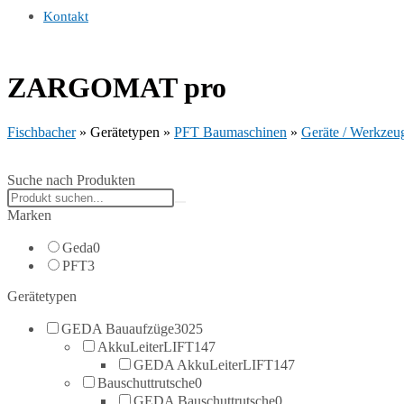
Kontakt
ZARGOMAT pro
Fischbacher
»
Gerätetypen
»
PFT Baumaschinen
»
Geräte / Werkzeu
Suche nach Produkten
Search
products:
Marken
Geda
0
PFT
3
Gerätetypen
GEDA Bauaufzüge
3025
AkkuLeiterLIFT
147
GEDA AkkuLeiterLIFT
147
Bauschuttrutsche
0
GEDA Bauschuttrutsche
0