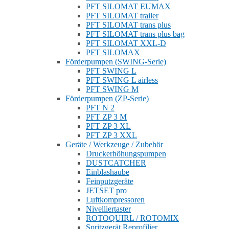
PFT SILOMAT EUMAX
PFT SILOMAT trailer
PFT SILOMAT trans plus
PFT SILOMAT trans plus bag
PFT SILOMAT XXL-D
PFT SILOMAX
Förderpumpen (SWING-Serie)
PFT SWING L
PFT SWING L airless
PFT SWING M
Förderpumpen (ZP-Serie)
PFT N 2
PFT ZP 3 M
PFT ZP 3 XL
PFT ZP 3 XXL
Geräte / Werkzeuge / Zubehör
Druckerhöhungspumpen
DUSTCATCHER
Einblashaube
Feinputzgeräte
JETSET pro
Luftkompressoren
Nivelliertaster
ROTOQUIRL / ROTOMIX
Spritzgerät Reprofilier