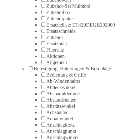
Zubehör-Set Multitool
Zubehörbox
Zubehörpaket
Ersatzteiliste ET420DEGB202009
Ersatzschneide
Zubehör
Ersatzblatt
Filtersatz
Aktionen
Allgemein
Befestigung, Halterungen & Beschläge
Bedienung & Griffe
Ab-Windenhalter
Abdeckwinkel
Abspannklemme
Abstandshalter
Abstützwinkel
Achshalter
Anbauwinkel
Anschlagklotz
Anschlagpunkt
Anschlagwinkel