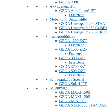
GEDA 2 PK
AkkuLeiterLIFT
GEDA AkkuLeiterLIFT
Ersatzteile
Möbel- und Umzugslifte
GEDA Umzugslift 200 STA
GEDA Umzugslift 250 COM
GEDA Umzugslift 250 PERF
Transportbühnen
GEDA 1200 Z/ZP
Ersatzteile
GEDA 1500 Z/ZP
Ersatzteile
GEDA 300 Z/ZP
Ersatzteile
GEDA 3700 Z/ZP
GEDA 500 Z/ZP
Ersatzteile
Schrägaufzüge Spezial
GEDA SolarLIFT
Seilaufzüge
GEDA MAXI 150S
GEDA MAXI 120S
GEDA MINI 60S
GEDA STAR 200 STANDA