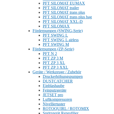
PFT SILOMAT EUMAX
PFT SILOMAT trailer
PFT SILOMAT trans plus
PFT SILOMAT trans plus bag
PFT SILOMAT XXL-D
PFT SILOMAX
Förderpumpen (SWING-Serie)
PFT SWING L
PFT SWING L airless
PFT SWING M
Förderpumpen (ZP-Serie)
PFT N 2
PFT ZP 3 M
PFT ZP 3 XL
PFT ZP 3 XXL
Geräte / Werkzeuge / Zubehör
Druckerhöhungspumpen
DUSTCATCHER
Einblashaube
Feinputzgeräte
JETSET pro
Luftkompressoren
Nivelliertaster
ROTOQUIRL / ROTOMIX
Spritzgerät Reprofilier