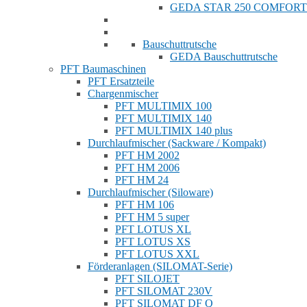
GEDA STAR 250 COMFORT
Bauschuttrutsche
GEDA Bauschuttrutsche
PFT Baumaschinen
PFT Ersatzteile
Chargenmischer
PFT MULTIMIX 100
PFT MULTIMIX 140
PFT MULTIMIX 140 plus
Durchlaufmischer (Sackware / Kompakt)
PFT HM 2002
PFT HM 2006
PFT HM 24
Durchlaufmischer (Siloware)
PFT HM 106
PFT HM 5 super
PFT LOTUS XL
PFT LOTUS XS
PFT LOTUS XXL
Förderanlagen (SILOMAT-Serie)
PFT SILOJET
PFT SILOMAT 230V
PFT SILOMAT DF Q