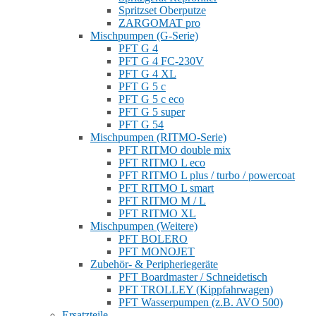
Spritzset Oberputze
ZARGOMAT pro
Mischpumpen (G-Serie)
PFT G 4
PFT G 4 FC-230V
PFT G 4 XL
PFT G 5 c
PFT G 5 c eco
PFT G 5 super
PFT G 54
Mischpumpen (RITMO-Serie)
PFT RITMO double mix
PFT RITMO L eco
PFT RITMO L plus / turbo / powercoat
PFT RITMO L smart
PFT RITMO M / L
PFT RITMO XL
Mischpumpen (Weitere)
PFT BOLERO
PFT MONOJET
Zubehör- & Peripheriegeräte
PFT Boardmaster / Schneidetisch
PFT TROLLEY (Kippfahrwagen)
PFT Wasserpumpen (z.B. AVO 500)
Ersatzteile