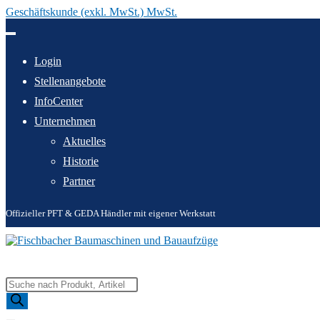
Geschäftskunde (exkl. MwSt.) MwSt.
Zum
Inhalt
springen
Login
Stellenangebote
InfoCenter
Unternehmen
Aktuelles
Historie
Partner
Offizieller PFT & GEDA Händler mit eigener Werkstatt
Products
search