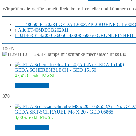
Wir prüfen die Verfügbarkeit direkt beim Hersteller und kümmern uns
←
1148059_E120234 GEDA 1200Z/ZP-2 BÜHNE C 1500K
↑
Alle ET406DEGB202011
1-031363 E_32050_36050_43908_69050 GRUNDEINHEIT
100%
130
GEDA SCHERENBLECH - GED 15150
43,45
€
exkl. MwSt.
In den Warenkorb
370
GEDA SKT-SCHRAUBE M8 X 20 - GED 05865
3,00
€
exkl. MwSt.
In den Warenkorb