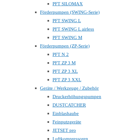
PFT SILOMAX
Förderpumpen (SWING-Serie)
PFT SWING L
PFT SWING L airless
PFT SWING M
Förderpumpen (ZP-Serie)
PFT N 2
PFT ZP 3 M
PFT ZP 3 XL
PFT ZP 3 XXL
Geräte / Werkzeuge / Zubehör
Druckerhöhungspumpen
DUSTCATCHER
Einblashaube
Feinputzgeräte
JETSET pro
Luftkompressoren