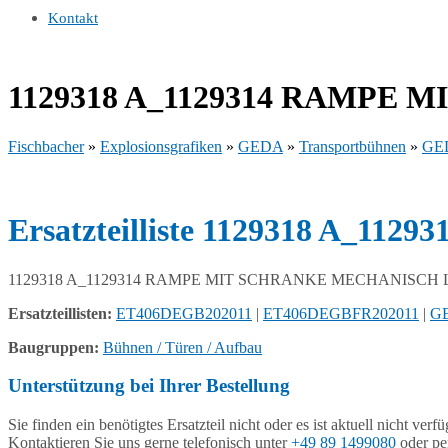
Kontakt
1129318 A_1129314 RAMPE
Fischbacher
»
Explosionsgrafiken
»
GEDA
»
Transportbühnen
»
GED
Ersatzteilliste 1129318 A
1129318 A_1129314 RAMPE MIT SCHRANKE MECHANISCH 
Ersatzteillisten:
ET406DEGB202011
|
ET406DEGBFR202011
|
G
Baugruppen:
Bühnen / Türen / Aufbau
Unterstützung bei Ihrer Bestellung
Sie finden ein benötigtes Ersatzteil nicht oder es ist aktuell nicht verf
Kontaktieren Sie uns gerne telefonisch unter
+49 89 1499080
oder pe