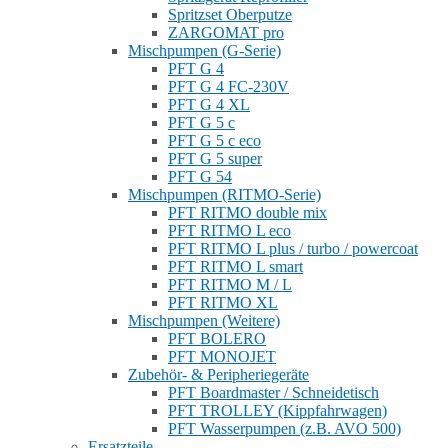
Spritzset Oberputze
ZARGOMAT pro
Mischpumpen (G-Serie)
PFT G 4
PFT G 4 FC-230V
PFT G 4 XL
PFT G 5 c
PFT G 5 c eco
PFT G 5 super
PFT G 54
Mischpumpen (RITMO-Serie)
PFT RITMO double mix
PFT RITMO L eco
PFT RITMO L plus / turbo / powercoat
PFT RITMO L smart
PFT RITMO M / L
PFT RITMO XL
Mischpumpen (Weitere)
PFT BOLERO
PFT MONOJET
Zubehör- & Peripheriegeräte
PFT Boardmaster / Schneidetisch
PFT TROLLEY (Kippfahrwagen)
PFT Wasserpumpen (z.B. AVO 500)
Ersatzteile