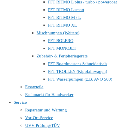
PFT RITMO L plus / turbo / powercoat
PFT RITMO L smart
PFT RITMO M / L
PFT RITMO XL
Mischpumpen (Weitere)
PFT BOLERO
PFT MONOJET
Zubehör- & Peripheriegeräte
PFT Boardmaster / Schneidetisch
PFT TROLLEY (Kippfahrwagen)
PFT Wasserpumpen (z.B. AVO 500)
Ersatzteile
Fachmarkt für Handwerker
Service
Reparatur und Wartung
Vor-Ort-Service
UVV Prüfung/TÜV