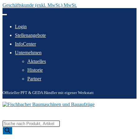
Geschäftskunde (exkl. MwSt.) MwSt.
Zum
Inhalt
springen
Login
Stellenangebote
InfoCenter
Unternehmen
Aktuelles
Historie
Partner
Offizieller PFT & GEDA Händler mit eigener Werkstatt
Products
search