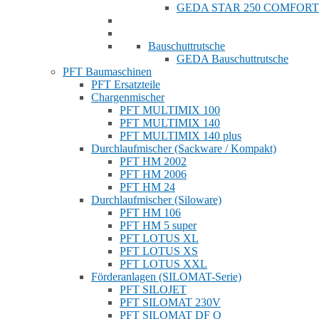
GEDA STAR 250 COMFORT
Bauschuttrutsche
GEDA Bauschuttrutsche
PFT Baumaschinen
PFT Ersatzteile
Chargenmischer
PFT MULTIMIX 100
PFT MULTIMIX 140
PFT MULTIMIX 140 plus
Durchlaufmischer (Sackware / Kompakt)
PFT HM 2002
PFT HM 2006
PFT HM 24
Durchlaufmischer (Siloware)
PFT HM 106
PFT HM 5 super
PFT LOTUS XL
PFT LOTUS XS
PFT LOTUS XXL
Förderanlagen (SILOMAT-Serie)
PFT SILOJET
PFT SILOMAT 230V
PFT SILOMAT DF Q