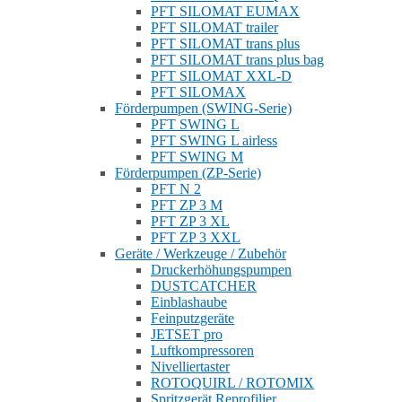
PFT SILOMAT EUMAX
PFT SILOMAT trailer
PFT SILOMAT trans plus
PFT SILOMAT trans plus bag
PFT SILOMAT XXL-D
PFT SILOMAX
Förderpumpen (SWING-Serie)
PFT SWING L
PFT SWING L airless
PFT SWING M
Förderpumpen (ZP-Serie)
PFT N 2
PFT ZP 3 M
PFT ZP 3 XL
PFT ZP 3 XXL
Geräte / Werkzeuge / Zubehör
Druckerhöhungspumpen
DUSTCATCHER
Einblashaube
Feinputzgeräte
JETSET pro
Luftkompressoren
Nivelliertaster
ROTOQUIRL / ROTOMIX
Spritzgerät Reprofilier