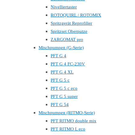
Nivelliertaster
ROTOQUIRL / ROTOMIX
Spritzgerät Reprofilier
Spritzset Oberputze
ZARGOMAT pro
Mischpumpen (G-Serie)
PFT G 4
PFT G 4 FC-230V
PFT G 4 XL
PFT G 5 c
PFT G 5 c eco
PFT G 5 super
PFT G 54
Mischpumpen (RITMO-Serie)
PFT RITMO double mix
PFT RITMO L eco