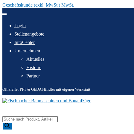
Geschäftskunde (exkl. MwSt.) MwSt.
Zum
Inhalt
springen
Login
Stellenangebote
InfoCenter
Unternehmen
Aktuelles
Historie
Partner
Offizieller PFT & GEDA Händler mit eigener Werkstatt
Products
search