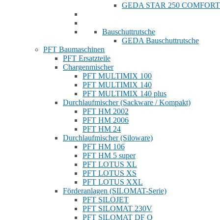
GEDA STAR 250 COMFORT
Bauschuttrutsche
GEDA Bauschuttrutsche
PFT Baumaschinen
PFT Ersatzteile
Chargenmischer
PFT MULTIMIX 100
PFT MULTIMIX 140
PFT MULTIMIX 140 plus
Durchlaufmischer (Sackware / Kompakt)
PFT HM 2002
PFT HM 2006
PFT HM 24
Durchlaufmischer (Siloware)
PFT HM 106
PFT HM 5 super
PFT LOTUS XL
PFT LOTUS XS
PFT LOTUS XXL
Förderanlagen (SILOMAT-Serie)
PFT SILOJET
PFT SILOMAT 230V
PFT SILOMAT DF Q