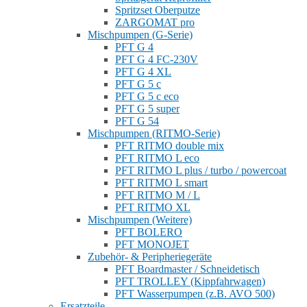
Spritzset Oberputze
ZARGOMAT pro
Mischpumpen (G-Serie)
PFT G 4
PFT G 4 FC-230V
PFT G 4 XL
PFT G 5 c
PFT G 5 c eco
PFT G 5 super
PFT G 54
Mischpumpen (RITMO-Serie)
PFT RITMO double mix
PFT RITMO L eco
PFT RITMO L plus / turbo / powercoat
PFT RITMO L smart
PFT RITMO M / L
PFT RITMO XL
Mischpumpen (Weitere)
PFT BOLERO
PFT MONOJET
Zubehör- & Peripheriegeräte
PFT Boardmaster / Schneidetisch
PFT TROLLEY (Kippfahrwagen)
PFT Wasserpumpen (z.B. AVO 500)
Ersatzteile