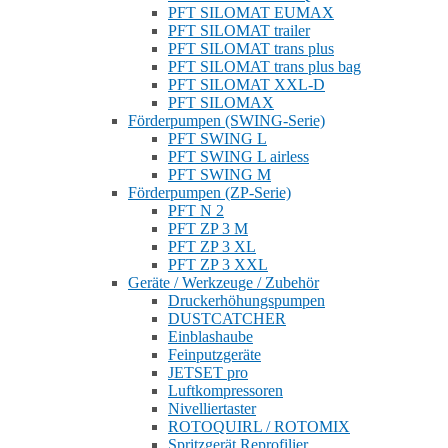
PFT SILOMAT EUMAX
PFT SILOMAT trailer
PFT SILOMAT trans plus
PFT SILOMAT trans plus bag
PFT SILOMAT XXL-D
PFT SILOMAX
Förderpumpen (SWING-Serie)
PFT SWING L
PFT SWING L airless
PFT SWING M
Förderpumpen (ZP-Serie)
PFT N 2
PFT ZP 3 M
PFT ZP 3 XL
PFT ZP 3 XXL
Geräte / Werkzeuge / Zubehör
Druckerhöhungspumpen
DUSTCATCHER
Einblashaube
Feinputzgeräte
JETSET pro
Luftkompressoren
Nivelliertaster
ROTOQUIRL / ROTOMIX
Spritzgerät Reprofilier