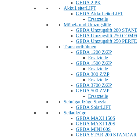
GEDA 2 PK
AkkuLeiterLIFT
GEDA AkkuLeiterLIFT
Ersatzteile
Möbel- und Umzugslifte
GEDA Umzugslift 200 STA
GEDA Umzugslift 250 COM
GEDA Umzugslift 250 PERF
Transportbühnen
GEDA 1200 Z/ZP
Ersatzteile
GEDA 1500 Z/ZP
Ersatzteile
GEDA 300 Z/ZP
Ersatzteile
GEDA 3700 Z/ZP
GEDA 500 Z/ZP
Ersatzteile
Schrägaufzüge Spezial
GEDA SolarLIFT
Seilaufzüge
GEDA MAXI 150S
GEDA MAXI 120S
GEDA MINI 60S
GEDA STAR 200 STANDA