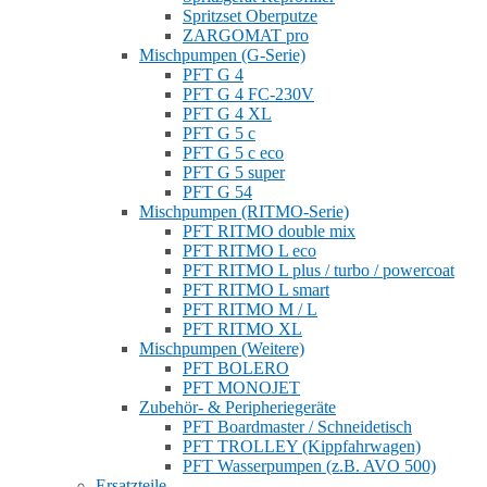
Spritzset Oberputze
ZARGOMAT pro
Mischpumpen (G-Serie)
PFT G 4
PFT G 4 FC-230V
PFT G 4 XL
PFT G 5 c
PFT G 5 c eco
PFT G 5 super
PFT G 54
Mischpumpen (RITMO-Serie)
PFT RITMO double mix
PFT RITMO L eco
PFT RITMO L plus / turbo / powercoat
PFT RITMO L smart
PFT RITMO M / L
PFT RITMO XL
Mischpumpen (Weitere)
PFT BOLERO
PFT MONOJET
Zubehör- & Peripheriegeräte
PFT Boardmaster / Schneidetisch
PFT TROLLEY (Kippfahrwagen)
PFT Wasserpumpen (z.B. AVO 500)
Ersatzteile