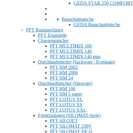
GEDA STAR 250 COMFORT
Bauschuttrutsche
GEDA Bauschuttrutsche
PFT Baumaschinen
PFT Ersatzteile
Chargenmischer
PFT MULTIMIX 100
PFT MULTIMIX 140
PFT MULTIMIX 140 plus
Durchlaufmischer (Sackware / Kompakt)
PFT HM 2002
PFT HM 2006
PFT HM 24
Durchlaufmischer (Siloware)
PFT HM 106
PFT HM 5 super
PFT LOTUS XL
PFT LOTUS XS
PFT LOTUS XXL
Förderanlagen (SILOMAT-Serie)
PFT SILOJET
PFT SILOMAT 230V
PFT SILOMAT DF Q