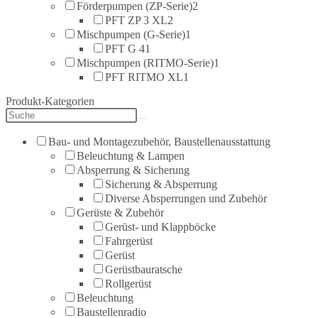
Förderpumpen (ZP-Serie)
2
PFT ZP 3 XL
2
Mischpumpen (G-Serie)
1
PFT G 4
1
Mischpumpen (RITMO-Serie)
1
PFT RITMO XL
1
Produkt-Kategorien
Bau- und Montagezubehör, Baustellenausstattung
Beleuchtung & Lampen
Absperrung & Sicherung
Sicherung & Absperrung
Diverse Absperrungen und Zubehör
Gerüste & Zubehör
Gerüst- und Klappböcke
Fahrgerüst
Gerüst
Gerüstbauratsche
Rollgerüst
Beleuchtung
Baustellenradio