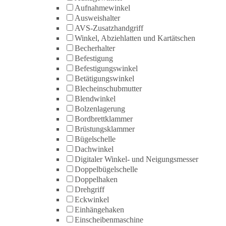
Aufnahmewinkel
Ausweishalter
AVS-Zusatzhandgriff
Winkel, Abziehlatten und Kartätschen
Becherhalter
Befestigung
Befestigungswinkel
Betätigungswinkel
Blecheinschubmutter
Blendwinkel
Bolzenlagerung
Bordbrettklammer
Brüstungsklammer
Bügelschelle
Dachwinkel
Digitaler Winkel- und Neigungsmesser
Doppelbügelschelle
Doppelhaken
Drehgriff
Eckwinkel
Einhängehaken
Einscheibenmaschine