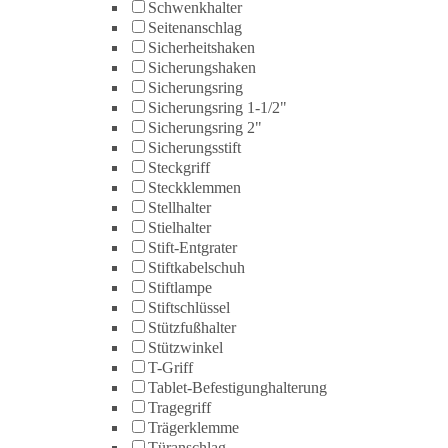
Schwenkhalter
Seitenanschlag
Sicherheitshaken
Sicherungshaken
Sicherungsring
Sicherungsring 1-1/2"
Sicherungsring 2"
Sicherungsstift
Steckgriff
Steckklemmen
Stellhalter
Stielhalter
Stift-Entgrater
Stiftkabelschuh
Stiftlampe
Stiftschlüssel
Stützfußhalter
Stützwinkel
T-Griff
Tablet-Befestigunghalterung
Tragegriff
Trägerklemme
Türanschlag