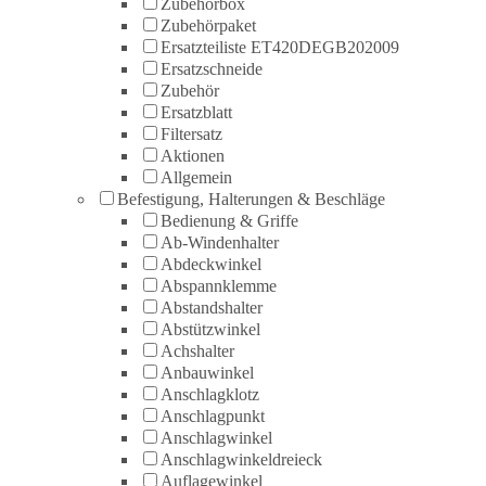
Zubehörbox
Zubehörpaket
Ersatzteiliste ET420DEGB202009
Ersatzschneide
Zubehör
Ersatzblatt
Filtersatz
Aktionen
Allgemein
Befestigung, Halterungen & Beschläge
Bedienung & Griffe
Ab-Windenhalter
Abdeckwinkel
Abspannklemme
Abstandshalter
Abstützwinkel
Achshalter
Anbauwinkel
Anschlagklotz
Anschlagpunkt
Anschlagwinkel
Anschlagwinkeldreieck
Auflagewinkel