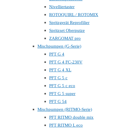
Nivelliertaster
ROTOQUIRL / ROTOMIX
Spritzgerät Reprofilier
Spritzset Oberputze
ZARGOMAT pro
Mischpumpen (G-Serie)
PFT G 4
PFT G 4 FC-230V
PFT G 4 XL
PFT G 5 c
PFT G 5 c eco
PFT G 5 super
PFT G 54
Mischpumpen (RITMO-Serie)
PFT RITMO double mix
PFT RITMO L eco