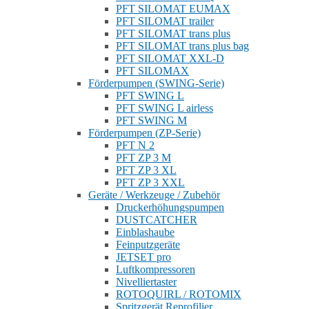
PFT SILOMAT EUMAX
PFT SILOMAT trailer
PFT SILOMAT trans plus
PFT SILOMAT trans plus bag
PFT SILOMAT XXL-D
PFT SILOMAX
Förderpumpen (SWING-Serie)
PFT SWING L
PFT SWING L airless
PFT SWING M
Förderpumpen (ZP-Serie)
PFT N 2
PFT ZP 3 M
PFT ZP 3 XL
PFT ZP 3 XXL
Geräte / Werkzeuge / Zubehör
Druckerhöhungspumpen
DUSTCATCHER
Einblashaube
Feinputzgeräte
JETSET pro
Luftkompressoren
Nivelliertaster
ROTOQUIRL / ROTOMIX
Spritzgerät Reprofilier