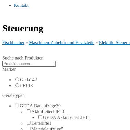
Kontakt
Steuerung
Fischbacher
»
Maschinen-Zubehör und Ersatzteile
»
Elektrik: Steuer
Suche nach Produkten
Search
products:
Marken
Geda
142
PFT
13
Gerätetypen
GEDA Bauaufzüge
29
AkkuLeiterLIFT
1
GEDA AkkuLeiterLIFT
1
Leiterlifte
1
Materialaufzüge
5