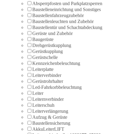
Absperrpfosten und Parkplatzsperren
Baustelleneinrichtung und Sonstiges
Baustellenfahrzeugzubehör
Baustellenleuchten und Zubehör
Baustellentür und Schachtabdeckung
Gerüste und Zubehör
Baugerüste
Drehgerüstkupplung
Gerüstkupplung
Gerüstschelle
Kennzeichenbeleuchtung
Leiterplatte
Leiterverbinder
Gerüstrohrhalter
Led-Fahrkorbbeleuchtung
Leiter
Leiternverbinder
Leiterschuh
Leiterverlängerung
Aufzug & Gerüste
Baustellensicherung
AkkuLeiterLIFT