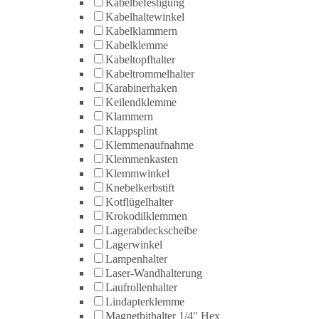
Kabelbefestigung
Kabelhaltewinkel
Kabelklammern
Kabelklemme
Kabeltopfhalter
Kabeltrommelhalter
Karabinerhaken
Keilendklemme
Klammern
Klappsplint
Klemmenaufnahme
Klemmenkasten
Klemmwinkel
Knebelkerbstift
Kotflügelhalter
Krokodilklemmen
Lagerabdeckscheibe
Lagerwinkel
Lampenhalter
Laser-Wandhalterung
Laufrollenhalter
Lindapterklemme
Magnetbithalter 1/4" Hex