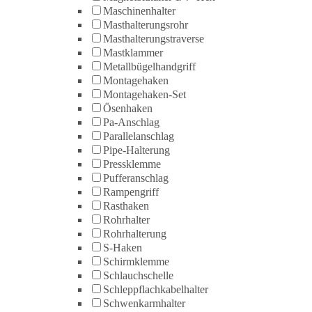
Maschinenhalter
Masthalterungsrohr
Masthalterungstraverse
Mastklammer
Metallbügelhandgriff
Montagehaken
Montagehaken-Set
Ösenhaken
Pa-Anschlag
Parallelanschlag
Pipe-Halterung
Pressklemme
Pufferanschlag
Rampengriff
Rasthaken
Rohrhalter
Rohrhalterung
S-Haken
Schirmklemme
Schlauchschelle
Schleppflachkabelhalter
Schwenkarmhalter