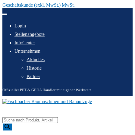
Geschäftskunde (exkl. MwSt.) MwSt.
Zum
Inhalt
springen
Login
Stellenangebote
InfoCenter
Unternehmen
Aktuelles
Historie
Partner
Offizieller PFT & GEDA Händler mit eigener Werkstatt
Products
search