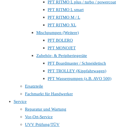
PFT RITMO L plus / turbo / powercoat
PFT RITMO L smart
PFT RITMO M / L
PFT RITMO XL
Mischpumpen (Weitere)
PFT BOLERO
PFT MONOJET
Zubehör- & Peripheriegeräte
PFT Boardmaster / Schneidetisch
PFT TROLLEY (Kippfahrwagen)
PFT Wasserpumpen (z.B. AVO 500)
Ersatzteile
Fachmarkt für Handwerker
Service
Reparatur und Wartung
Vor-Ort-Service
UVV Prüfung/TÜV