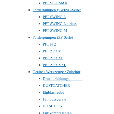
PFT SILOMAX
Förderpumpen (SWING-Serie)
PFT SWING L
PFT SWING L airless
PFT SWING M
Förderpumpen (ZP-Serie)
PFT N 2
PFT ZP 3 M
PFT ZP 3 XL
PFT ZP 3 XXL
Geräte / Werkzeuge / Zubehör
Druckerhöhungspumpen
DUSTCATCHER
Einblashaube
Feinputzgeräte
JETSET pro
Luftkompressoren