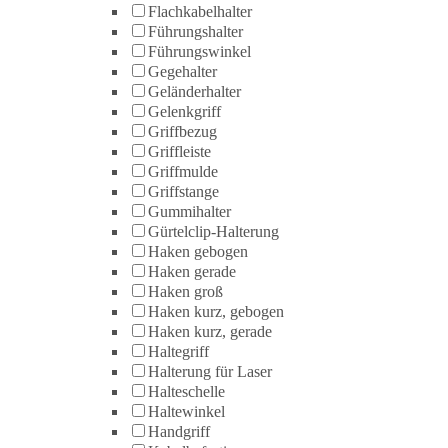
Flachkabelhalter
Führungshalter
Führungswinkel
Gegehalter
Geländerhalter
Gelenkgriff
Griffbezug
Griffleiste
Griffmulde
Griffstange
Gummihalter
Gürtelclip-Halterung
Haken gebogen
Haken gerade
Haken groß
Haken kurz, gebogen
Haken kurz, gerade
Haltegriff
Halterung für Laser
Halteschelle
Haltewinkel
Handgriff