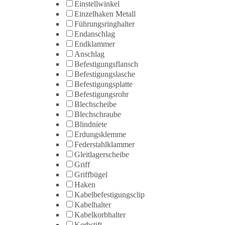
Einstellwinkel
Einzelhaken Metall
Führungsringhalter
Endanschlag
Endklammer
Anschlag
Befestigungsflansch
Befestigungslasche
Befestigungsplatte
Befestigungsrohr
Blechscheibe
Blechschraube
Blindniete
Erdungsklemme
Federstahlklammer
Gleitlagerscheibe
Griff
Griffbügel
Haken
Kabelbefestigungsclip
Kabelhalter
Kabelkorbhalter
Kerbstift