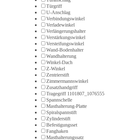
Türgriff
U-Anschlag
Verbindungswinkel
Verladewinkel
Verlängerungshalter
Verstärkungswinkel
Versteifungswinkel
Wand-Bodenhalter
Wandhalterung
Winkel-Dach
Z-Winkel
Zentrierstift
Zimmermannswinkel
Zusatzhandgriff
Tragegriff 1101807_1076555
Spannschelle
Masthalterung-Platte
Spiralspannstift
Zylinderstift
Befestigungsset
Fanghaken
Masthalterungssatz