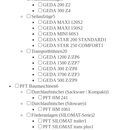
GEDA 200 Z
2
GEDA 300 Z
4
Seilaufzüge
5
GEDA MAXI 120S
2
GEDA MAXI 150S
2
GEDA MINI 60S
3
GEDA STAR 200 STANDARD
1
GEDA STAR 250 COMFORT
1
Transportbühnen
20
GEDA 1200 Z/ZP
6
GEDA 1500 Z/ZP
7
GEDA 300 Z/ZP
8
GEDA 3700 Z/ZP
3
GEDA 500 Z/ZP
9
PFT Baumaschinen
6
Durchlaufmischer (Sackware / Kompakt)
1
PFT HM 24
1
Durchlaufmischer (Siloware)
1
PFT HM 106
1
Förderanlagen (SILOMAT-Serie)
2
PFT SILOMAT trailer
1
PFT SILOMAT trans plus
1