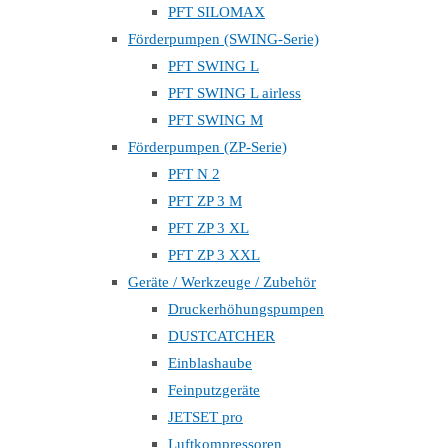
PFT SILOMAX
Förderpumpen (SWING-Serie)
PFT SWING L
PFT SWING L airless
PFT SWING M
Förderpumpen (ZP-Serie)
PFT N 2
PFT ZP 3 M
PFT ZP 3 XL
PFT ZP 3 XXL
Geräte / Werkzeuge / Zubehör
Druckerhöhungspumpen
DUSTCATCHER
Einblashaube
Feinputzgeräte
JETSET pro
Luftkompressoren