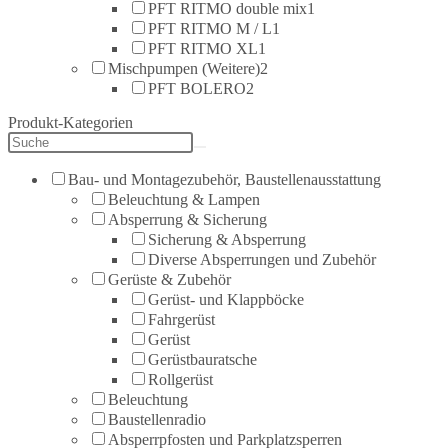
PFT RITMO double mix
1
PFT RITMO M / L
1
PFT RITMO XL
1
Mischpumpen (Weitere)
2
PFT BOLERO
2
Produkt-Kategorien
Bau- und Montagezubehör, Baustellenausstattung
Beleuchtung & Lampen
Absperrung & Sicherung
Sicherung & Absperrung
Diverse Absperrungen und Zubehör
Gerüste & Zubehör
Gerüst- und Klappböcke
Fahrgerüst
Gerüst
Gerüstbauratsche
Rollgerüst
Beleuchtung
Baustellenradio
Absperrpfosten und Parkplatzsperren