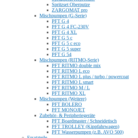
Spritzset Oberputze
ZARGOMAT pro
Mischpumpen (G-Serie)
PFT G 4
PFT G 4 FC-230V
PFT G 4 XL
PFT G 5 c
PFT G 5 c eco
PFT G 5 super
PFT G 54
Mischpumpen (RITMO-Serie)
PFT RITMO double mix
PFT RITMO L eco
PFT RITMO L plus / turbo / powercoat
PFT RITMO L smart
PFT RITMO M / L
PFT RITMO XL
Mischpumpen (Weitere)
PFT BOLERO
PFT MONOJET
Zubehör- & Peripheriegeräte
PFT Boardmaster / Schneidetisch
PFT TROLLEY (Kippfahrwagen)
PFT Wasserpumpen (z.B. AVO 500)
Ersatzteile