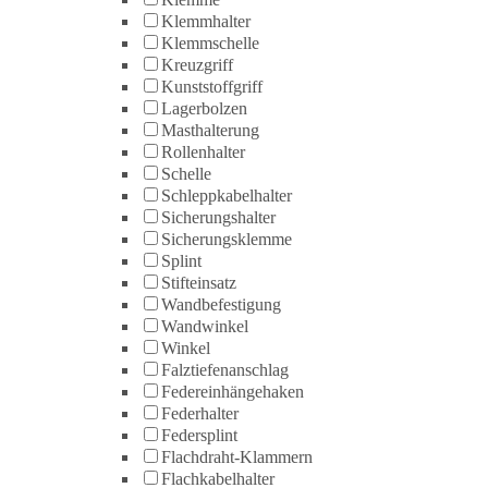
Klemmhalter
Klemmschelle
Kreuzgriff
Kunststoffgriff
Lagerbolzen
Masthalterung
Rollenhalter
Schelle
Schleppkabelhalter
Sicherungshalter
Sicherungsklemme
Splint
Stifteinsatz
Wandbefestigung
Wandwinkel
Winkel
Falztiefenanschlag
Federeinhängehaken
Federhalter
Federsplint
Flachdraht-Klammern
Flachkabelhalter