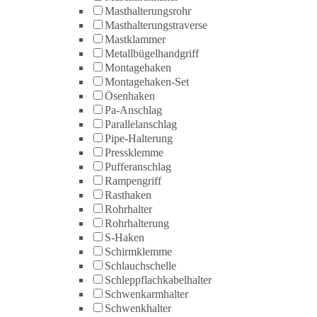
Masthalterungsrohr
Masthalterungstraverse
Mastklammer
Metallbügelhandgriff
Montagehaken
Montagehaken-Set
Ösenhaken
Pa-Anschlag
Parallelanschlag
Pipe-Halterung
Pressklemme
Pufferanschlag
Rampengriff
Rasthaken
Rohrhalter
Rohrhalterung
S-Haken
Schirmklemme
Schlauchschelle
Schleppflachkabelhalter
Schwenkarmhalter
Schwenkhalter