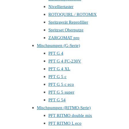
Nivelliertaster
ROTOQUIRL / ROTOMIX
Spritzgerät Reprofilier
Spritzset Oberputze
ZARGOMAT pro
Mischpumpen (G-Serie)
PFT G 4
PFT G 4 FC-230V
PFT G 4 XL
PFT G 5 c
PFT G 5 c eco
PFT G 5 super
PFT G 54
Mischpumpen (RITMO-Serie)
PFT RITMO double mix
PFT RITMO L eco