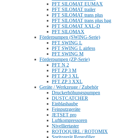
PFT SILOMAT EUMAX
PFT SILOMAT trailer
PFT SILOMAT trans plus
PFT SILOMAT trans plus bag
PFT SILOMAT XXL-D
PFT SILOMAX
Förderpumpen (SWING-Serie)
PFT SWING L
PFT SWING L airless
PFT SWING M
Förderpumpen (ZP-Serie)
PFT N 2
PFT ZP 3 M
PFT ZP 3 XL
PFT ZP 3 XXL
Geräte / Werkzeuge / Zubehör
Druckerhöhungspumpen
DUSTCATCHER
Einblashaube
Feinputzgeräte
JETSET pro
Luftkompressoren
Nivelliertaster
ROTOQUIRL / ROTOMIX
Spritzgerät Reprofilier