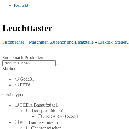
Kontakt
Leuchttaster
Fischbacher
»
Maschinen-Zubehör und Ersatzteile
»
Elektrik: Steuer
Suche nach Produkten
Search
products:
Marken
Geda
31
PFT
8
Gerätetypen
GEDA Bauaufzüge
1
Transportbühnen
1
GEDA 3700 Z/ZP
1
PFT Baumaschinen
6
Chargenmischer
1