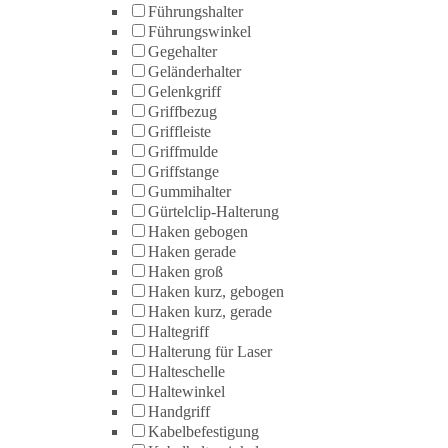
Führungshalter
Führungswinkel
Gegehalter
Geländerhalter
Gelenkgriff
Griffbezug
Griffleiste
Griffmulde
Griffstange
Gummihalter
Gürtelclip-Halterung
Haken gebogen
Haken gerade
Haken groß
Haken kurz, gebogen
Haken kurz, gerade
Haltegriff
Halterung für Laser
Halteschelle
Haltewinkel
Handgriff
Kabelbefestigung