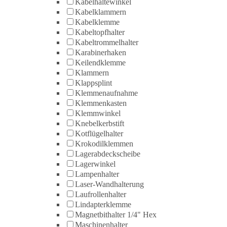
Kabelhaltewinkel
Kabelklammern
Kabelklemme
Kabeltopfhalter
Kabeltrommelhalter
Karabinerhaken
Keilendklemme
Klammern
Klappsplint
Klemmenaufnahme
Klemmenkasten
Klemmwinkel
Knebelkerbstift
Kotflügelhalter
Krokodilklemmen
Lagerabdeckscheibe
Lagerwinkel
Lampenhalter
Laser-Wandhalterung
Laufrollenhalter
Lindapterklemme
Magnetbithalter 1/4" Hex
Maschinenhalter