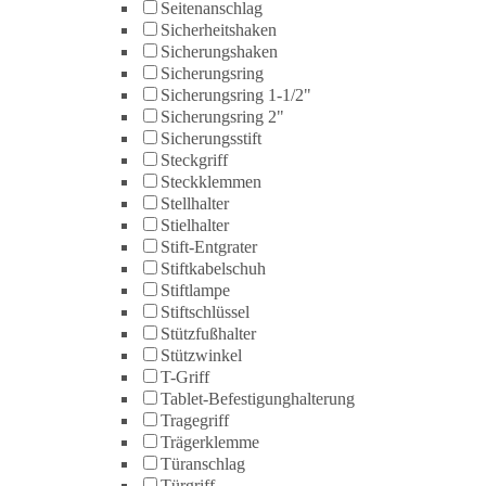
Seitenanschlag
Sicherheitshaken
Sicherungshaken
Sicherungsring
Sicherungsring 1-1/2"
Sicherungsring 2"
Sicherungsstift
Steckgriff
Steckklemmen
Stellhalter
Stielhalter
Stift-Entgrater
Stiftkabelschuh
Stiftlampe
Stiftschlüssel
Stützfußhalter
Stützwinkel
T-Griff
Tablet-Befestigunghalterung
Tragegriff
Trägerklemme
Türanschlag
Türgriff