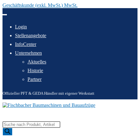
Geschäftskunde (exkl. MwSt.) MwSt.
Zum
Inhalt
springen
Login
Stellenangebote
InfoCenter
Unternehmen
Aktuelles
Historie
Partner
Offizieller PFT & GEDA Händler mit eigener Werkstatt
Products
search