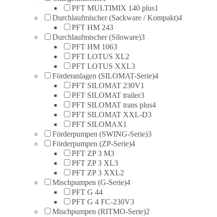
PFT MULTIMIX 140 plus
1
Durchlaufmischer (Sackware / Kompakt)
4
PFT HM 24
3
Durchlaufmischer (Siloware)
3
PFT HM 106
3
PFT LOTUS XL
2
PFT LOTUS XXL
3
Förderanlagen (SILOMAT-Serie)
4
PFT SILOMAT 230V
1
PFT SILOMAT trailer
3
PFT SILOMAT trans plus
4
PFT SILOMAT XXL-D
3
PFT SILOMAX
1
Förderpumpen (SWING-Serie)
3
Förderpumpen (ZP-Serie)
4
PFT ZP 3 M
3
PFT ZP 3 XL
3
PFT ZP 3 XXL
2
Mischpumpen (G-Serie)
4
PFT G 4
4
PFT G 4 FC-230V
3
Mischpumpen (RITMO-Serie)
2