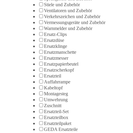
Stiele und Zubehör
Ventilatoren und Zubehör
Verkehrszeichen und Zubehör
Vermessungsgeräte und Zubehör
Warnmelder und Zubehör
Ersatz-Clips
Ersatzdüse
Ersatzklinge
Ersatzmanschette
Ersatzmesser
Ersatzpapierbeutel
Ersatzscherkopf
Ersatzteil
Auffahrrampe
Kabeltopf
Montagesteg
Umwehrung
Zuschnitt
Ersatzteil-Set
Ersatzteilbox
Ersatzteilpaket
GEDA Ersatzteile