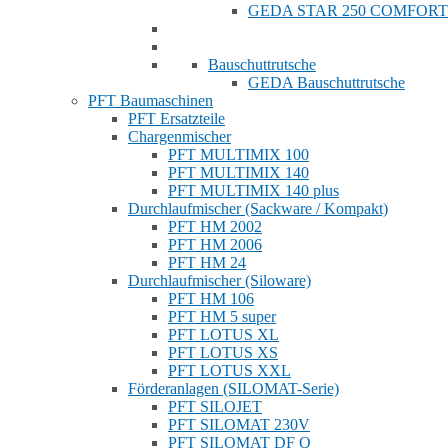
GEDA STAR 250 COMFORT
Bauschuttrutsche
GEDA Bauschuttrutsche
PFT Baumaschinen
PFT Ersatzteile
Chargenmischer
PFT MULTIMIX 100
PFT MULTIMIX 140
PFT MULTIMIX 140 plus
Durchlaufmischer (Sackware / Kompakt)
PFT HM 2002
PFT HM 2006
PFT HM 24
Durchlaufmischer (Siloware)
PFT HM 106
PFT HM 5 super
PFT LOTUS XL
PFT LOTUS XS
PFT LOTUS XXL
Förderanlagen (SILOMAT-Serie)
PFT SILOJET
PFT SILOMAT 230V
PFT SILOMAT DF Q