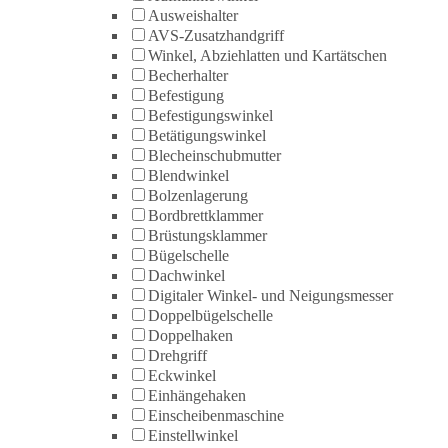
Ausweishalter
AVS-Zusatzhandgriff
Winkel, Abziehlatten und Kartätschen
Becherhalter
Befestigung
Befestigungswinkel
Betätigungswinkel
Blecheinschubmutter
Blendwinkel
Bolzenlagerung
Bordbrettklammer
Brüstungsklammer
Bügelschelle
Dachwinkel
Digitaler Winkel- und Neigungsmesser
Doppelbügelschelle
Doppelhaken
Drehgriff
Eckwinkel
Einhängehaken
Einscheibenmaschine
Einstellwinkel