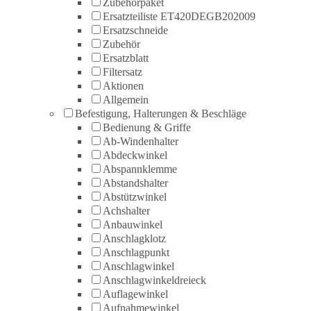
Zubehörpaket
Ersatzteiliste ET420DEGB202009
Ersatzschneide
Zubehör
Ersatzblatt
Filtersatz
Aktionen
Allgemein
Befestigung, Halterungen & Beschläge
Bedienung & Griffe
Ab-Windenhalter
Abdeckwinkel
Abspannklemme
Abstandshalter
Abstützwinkel
Achshalter
Anbauwinkel
Anschlagklotz
Anschlagpunkt
Anschlagwinkel
Anschlagwinkeldreieck
Auflagewinkel
Aufnahmewinkel