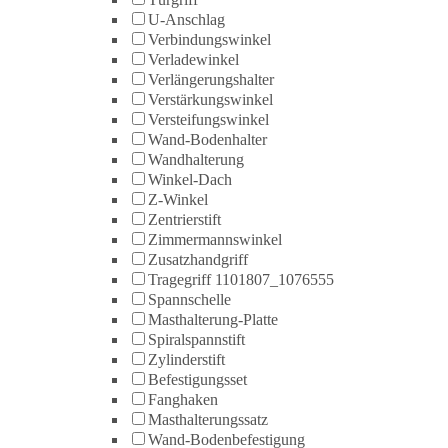
U-Anschlag
Verbindungswinkel
Verladewinkel
Verlängerungshalter
Verstärkungswinkel
Versteifungswinkel
Wand-Bodenhalter
Wandhalterung
Winkel-Dach
Z-Winkel
Zentrierstift
Zimmermannswinkel
Zusatzhandgriff
Tragegriff 1101807_1076555
Spannschelle
Masthalterung-Platte
Spiralspannstift
Zylinderstift
Befestigungsset
Fanghaken
Masthalterungssatz
Wand-Bodenbefestigung