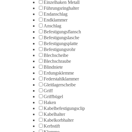
Einzelhaken Metall
Führungsringhalter
Endanschlag
Endklammer
Anschlag
Befestigungsflansch
Befestigungslasche
Befestigungsplatte
Befestigungsrohr
Blechscheibe
Blechschraube
Blindniete
Erdungsklemme
Federstahlklammer
Gleitlagerscheibe
Griff
Griffbügel
Haken
Kabelbefestigungsclip
Kabelhalter
Kabelkorbhalter
Kerbstift
Klemme