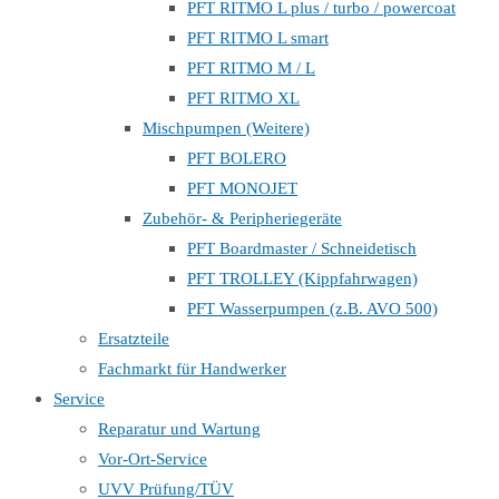
PFT RITMO L plus / turbo / powercoat
PFT RITMO L smart
PFT RITMO M / L
PFT RITMO XL
Mischpumpen (Weitere)
PFT BOLERO
PFT MONOJET
Zubehör- & Peripheriegeräte
PFT Boardmaster / Schneidetisch
PFT TROLLEY (Kippfahrwagen)
PFT Wasserpumpen (z.B. AVO 500)
Ersatzteile
Fachmarkt für Handwerker
Service
Reparatur und Wartung
Vor-Ort-Service
UVV Prüfung/TÜV