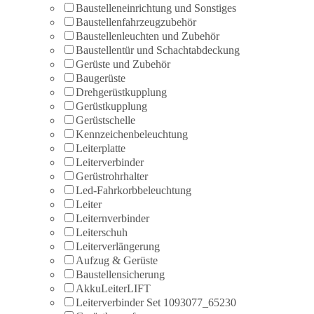
Baustelleneinrichtung und Sonstiges
Baustellenfahrzeugzubehör
Baustellenleuchten und Zubehör
Baustellentür und Schachtabdeckung
Gerüste und Zubehör
Baugerüste
Drehgerüstkupplung
Gerüstkupplung
Gerüstschelle
Kennzeichenbeleuchtung
Leiterplatte
Leiterverbinder
Gerüstrohrhalter
Led-Fahrkorbbeleuchtung
Leiter
Leiternverbinder
Leiterschuh
Leiterverlängerung
Aufzug & Gerüste
Baustellensicherung
AkkuLeiterLIFT
Leiterverbinder Set 1093077_65230