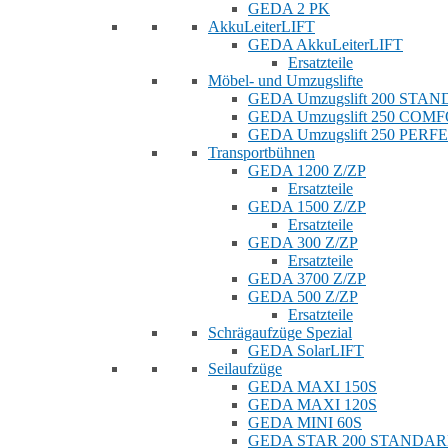
GEDA 2 PK
AkkuLeiterLIFT
GEDA AkkuLeiterLIFT
Ersatzteile
Möbel- und Umzugslifte
GEDA Umzugslift 200 STA
GEDA Umzugslift 250 COM
GEDA Umzugslift 250 PERF
Transportbühnen
GEDA 1200 Z/ZP
Ersatzteile
GEDA 1500 Z/ZP
Ersatzteile
GEDA 300 Z/ZP
Ersatzteile
GEDA 3700 Z/ZP
GEDA 500 Z/ZP
Ersatzteile
Schrägaufzüge Spezial
GEDA SolarLIFT
Seilaufzüge
GEDA MAXI 150S
GEDA MAXI 120S
GEDA MINI 60S
GEDA STAR 200 STANDA