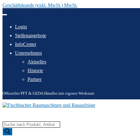
Geschäftskunde (exkl. MwSt.) MwSt.
Zum
Inhalt
springen
Login
Stellenangebote
InfoCenter
Unternehmen
Aktuelles
Historie
Partner
Offizieller PFT & GEDA Händler mit eigener Werkstatt
Products
search