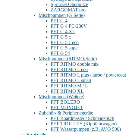
Spritzset Oberputze
ZARGOMAT pro
Mischpumpen (G-Serie)
PFT G 4
PFT G 4 FC-230V
PFT G 4 XL
PFT G 5 c
PFT G 5 c eco
PFT G 5 super
PFT G 54
Mischpumpen (RITMO-Serie)
PFT RITMO double mix
PFT RITMO L eco
PFT RITMO L plus / turbo / powercoat
PFT RITMO L smart
PFT RITMO M / L
PFT RITMO XL
Mischpumpen (Weitere)
PFT BOLERO
PFT MONOJET
Zubehör- & Peripheriegeräte
PFT Boardmaster / Schneidetisch
PFT TROLLEY (Kippfahrwagen)
PFT Wasserpumpen (z.B. AVO 500)
Ersatzteile