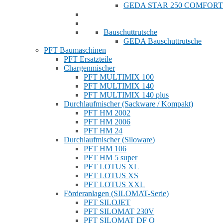
GEDA STAR 250 COMFORT
Bauschuttrutsche
GEDA Bauschuttrutsche
PFT Baumaschinen
PFT Ersatzteile
Chargenmischer
PFT MULTIMIX 100
PFT MULTIMIX 140
PFT MULTIMIX 140 plus
Durchlaufmischer (Sackware / Kompakt)
PFT HM 2002
PFT HM 2006
PFT HM 24
Durchlaufmischer (Siloware)
PFT HM 106
PFT HM 5 super
PFT LOTUS XL
PFT LOTUS XS
PFT LOTUS XXL
Förderanlagen (SILOMAT-Serie)
PFT SILOJET
PFT SILOMAT 230V
PFT SILOMAT DF Q