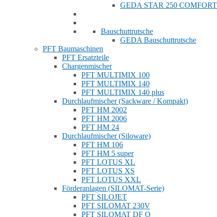
GEDA STAR 250 COMFORT
Bauschuttrutsche
GEDA Bauschuttrutsche
PFT Baumaschinen
PFT Ersatzteile
Chargenmischer
PFT MULTIMIX 100
PFT MULTIMIX 140
PFT MULTIMIX 140 plus
Durchlaufmischer (Sackware / Kompakt)
PFT HM 2002
PFT HM 2006
PFT HM 24
Durchlaufmischer (Siloware)
PFT HM 106
PFT HM 5 super
PFT LOTUS XL
PFT LOTUS XS
PFT LOTUS XXL
Förderanlagen (SILOMAT-Serie)
PFT SILOJET
PFT SILOMAT 230V
PFT SILOMAT DF Q