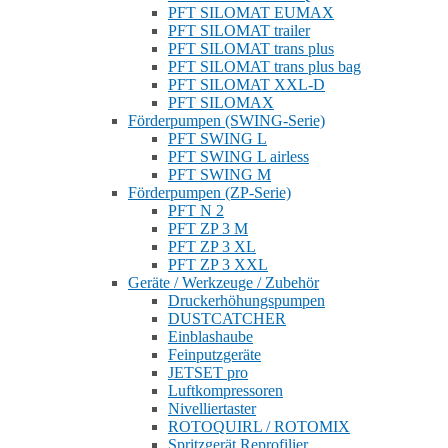
PFT SILOMAT EUMAX
PFT SILOMAT trailer
PFT SILOMAT trans plus
PFT SILOMAT trans plus bag
PFT SILOMAT XXL-D
PFT SILOMAX
Förderpumpen (SWING-Serie)
PFT SWING L
PFT SWING L airless
PFT SWING M
Förderpumpen (ZP-Serie)
PFT N 2
PFT ZP 3 M
PFT ZP 3 XL
PFT ZP 3 XXL
Geräte / Werkzeuge / Zubehör
Druckerhöhungspumpen
DUSTCATCHER
Einblashaube
Feinputzgeräte
JETSET pro
Luftkompressoren
Nivelliertaster
ROTOQUIRL / ROTOMIX
Spritzgerät Reprofilier