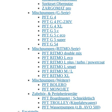
Spritzset Oberputze
ZARGOMAT pro
Mischpumpen (G-Serie)
PFT G 4
PFT G 4 FC-230V
PFT G 4 XL
PFT G 5 c
PFT G 5 c eco
PFT G 5 super
PFT G 54
Mischpumpen (RITMO-Serie)
PFT RITMO double mix
PFT RITMO L eco
PFT RITMO L plus / turbo / powercoat
PFT RITMO L smart
PFT RITMO M / L
PFT RITMO XL
Mischpumpen (Weitere)
PFT BOLERO
PFT MONOJET
Zubehör- & Peripheriegeräte
PFT Boardmaster / Schneidetisch
PFT TROLLEY (Kippfahrwagen)
PFT Wasserpumpen (z.B. AVO 500)
Ersatzteile