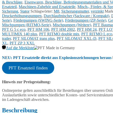
& Beschläge
,
Eisenwaren, Beschläge, Befestigungsmaterialien und 
Ersatzteil
,
Maschinen-Zubehör und Ersatzteile
,
Misch-, Förder- & Spri
Sicherung
,
Stator
Schlagwörter:
M8
,
Sicherungsmutter
,
verzinkt
Mark
Druckerhöhungspumpen
,
Durchlaufmischer (Sackware / Kompakt)
,
D
Serie)
,
Förderpumpen (SWING-Serie)
,
Förderpumpen (ZP-Serie)
,
Ge
Mischpumpen (RITMO-Serie)
,
Mischpumpen (Weitere)
,
PFT Baumas
PFT G 5 c eco
,
PFT HM 106
,
PFT HM 2002
,
PFT HM 24
,
PFT LO
MULTIMIX 140 plus
,
PFT RITMO double mix
,
PFT RITMO L eco
trailer
,
PFT SILOMAT trans plus
,
PFT SILOMAT XXL-D
,
PFT SI
XL
,
PFT ZP 3 XXL
Auf die Merkliste
NEU: PFT Ersatzteile direkt aus Explosionszeichnungen heraus b
PFT Ersatzteil finden
Hinweis zur Preisgestaltung:
Onlinepreise gelten ausschließlich für Bestellungen über unseren O
Auslaufartikeln sowie unterschiedlicher Kosten- und Servicestruktur
im Ladengeschäft abweichen.
Beschreibung