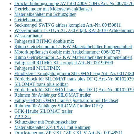
Druckerhöhungspumpe AV1500 400V 50Hz Art.-Nr. 0070276
Getriebemotor mit Motorschwenkflansch
Materialbehälter mit Schutzgitter
Getriebemotor
Sackmangel SWING airless komplett Art.-Nr. 00459811
Wasserarmatur LOTUS XL 230V kpl. RAL9010 Artikelnumm
Wasserarmatur
Fahrgestell RITMO double mix
Ritmo Getriebemotor 1.5 KW Materialbehälter Pumpeneinheit
Motorkippflansch double mix Artikelnummer 00640273
Ritmo Getriebemotor 2,2 KW Materialbehälter Pumpeneinheit
Fahrgestell RITMO XL komplett Art.-Nr. 00199509
Fahrgestell MULTIMIX
Fluidizierer Emulgatorgummi SILOMAT bag Art.-Nr. 001738
Förderblock für SILOMAT trans plus DF Q Art.-Nr. 00102939
SILOMAT trans plus rollbar
Förderblock für SILOMAT trans plus DF Q Art.-Nr. 00102939
Rahmen für Anhänger SILOMAT trailer
Fahrgestell SILOMAT trailer Quadratrohr mit Deichsel
Rahmen für Anhänger SILOMAT trailer DF Q
GFK-Haube SILOMAT trailer
ZP 3 XL
Schutzgitter mit Positionsschalter
Materialbehälter ZP 3 XXL mit Rahmen
Drucksteuerung ZP 3 XL / ZP 3 XL V Art.-Nr. 00148511