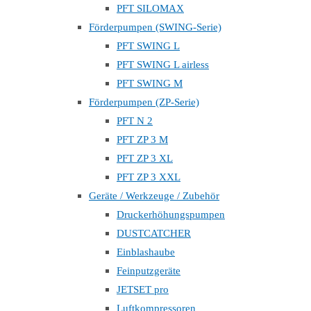
PFT SILOMAX
Förderpumpen (SWING-Serie)
PFT SWING L
PFT SWING L airless
PFT SWING M
Förderpumpen (ZP-Serie)
PFT N 2
PFT ZP 3 M
PFT ZP 3 XL
PFT ZP 3 XXL
Geräte / Werkzeuge / Zubehör
Druckerhöhungspumpen
DUSTCATCHER
Einblashaube
Feinputzgeräte
JETSET pro
Luftkompressoren