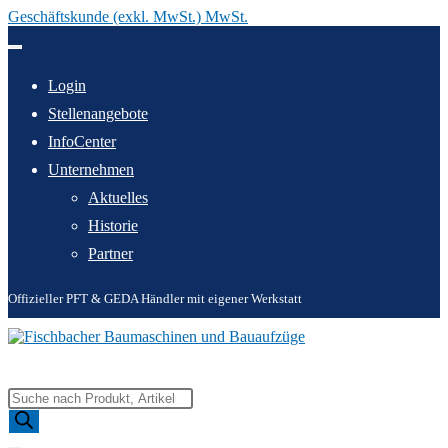
Geschäftskunde (exkl. MwSt.) MwSt.
Zum
Inhalt
springen
Login
Stellenangebote
InfoCenter
Unternehmen
Aktuelles
Historie
Partner
Offizieller PFT & GEDA Händler mit eigener Werkstatt
Products
search