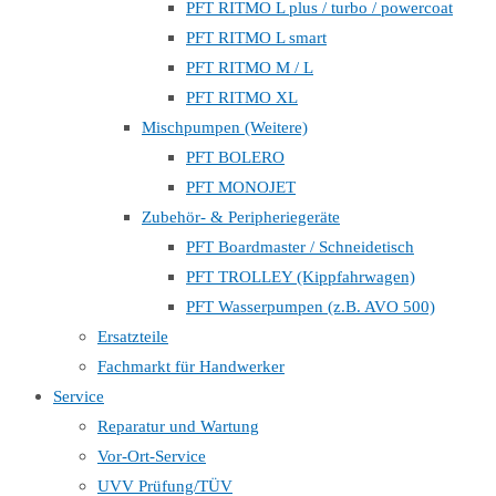
PFT RITMO L plus / turbo / powercoat
PFT RITMO L smart
PFT RITMO M / L
PFT RITMO XL
Mischpumpen (Weitere)
PFT BOLERO
PFT MONOJET
Zubehör- & Peripheriegeräte
PFT Boardmaster / Schneidetisch
PFT TROLLEY (Kippfahrwagen)
PFT Wasserpumpen (z.B. AVO 500)
Ersatzteile
Fachmarkt für Handwerker
Service
Reparatur und Wartung
Vor-Ort-Service
UVV Prüfung/TÜV