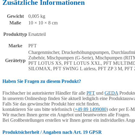
Zusätzliche Informationen
Gewicht
0,005 kg
Maße
10 × 10 × 8 cm
Produkttyp
Ersatzteil
Marke
PFT
Chargenmischer, Druckerhöhungspumpen, Durchlaufmis
Zubehör, Mischpumpen (G-Serie), Mischpumpen (RI
Gerätetyp
PFT LOTUS XS, PFT LOTUS XXL, PFT MULTIMIX 14
SILOMAX, PFT SWING L airless, PFT ZP 3 M, PFT 
Haben Sie Fragen zu diesem Produkt?
Fischbacher ist autorisierter Händler für alle
PFT
und
GEDA
Produkte
In unserem Onlineshop finden Sie aktuell lediglich eine Produktauswa
Falls Sie das gewünschte Produkt hier nicht finden,
kontaktieren Sie uns bitte telefonisch (
+49 89 1499080
) oder per E-Ma
Wir machen Ihnen gerne ein Angebot und beantworten alle Fragen.
Bei Großbestellungen erstellen wir Ihnen gerne ein individuelles Ang
Produktsicherheit / Angaben nach Art. 19 GPSR