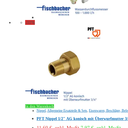
-31%
In den Warenkorb
Nippel
,
Allgemeine Ersatzteile & Sets
,
Eisenwaren, Beschläge, Befe
PFT Nippel 1/2″ AG konisch mit Überwurfmutter 3
11,60
€
exkl. MwSt.
7,97
€
exkl. MwSt.