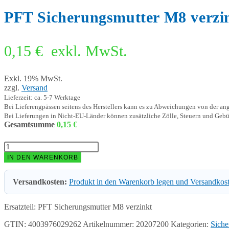
PFT Sicherungsmutter M8 verzi
0,15
€
exkl. MwSt.
Exkl. 19% MwSt.
zzgl.
Versand
Lieferzeit: ca. 5-7 Werktage
Bei Lieferengpässen seitens des Herstellers kann es zu Abweichungen von der a
Bei Lieferungen in Nicht-EU-Länder können zusätzliche Zölle, Steuern und Gebü
Gesamtsumme
0,15
€
PFT
Sicherungsmutter
IN DEN WARENKORB
M8
verzinkt
Versandkosten:
Produkt in den Warenkorb legen und Versandkos
(VPE
10)
20207200
Ersatzteil: PFT Sicherungsmutter M8 verzinkt
Menge
GTIN: 4003976029262
Artikelnummer:
20207200
Kategorien:
Siche