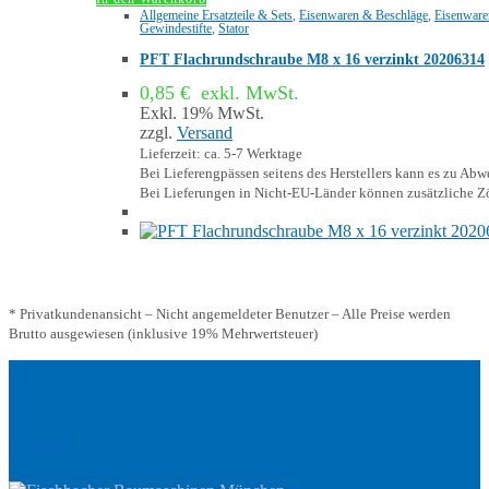
Allgemeine Ersatzteile & Sets
,
Eisenwaren & Beschläge
,
Eisenware
Gewindestifte
,
Stator
PFT Flachrundschraube M8 x 16 verzinkt 20206314
0,85
€
exkl. MwSt.
Exkl. 19% MwSt.
zzgl.
Versand
Lieferzeit: ca. 5-7 Werktage
Bei Lieferengpässen seitens des Herstellers kann es zu A
Bei Lieferungen in Nicht-EU-Länder können zusätzliche Zö
* Privatkundenansicht – Nicht angemeldeter Benutzer – Alle Preise werden
Brutto ausgewiesen (inklusive 19% Mehrwertsteuer)
Adresse