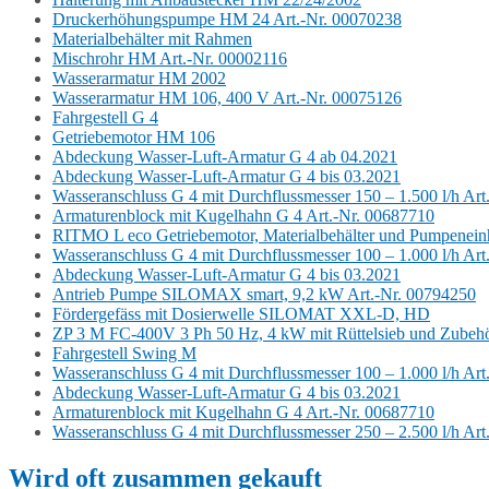
Druckerhöhungspumpe HM 24 Art.-Nr. 00070238
Materialbehälter mit Rahmen
Mischrohr HM Art.-Nr. 00002116
Wasserarmatur HM 2002
Wasserarmatur HM 106, 400 V Art.-Nr. 00075126
Fahrgestell G 4
Getriebemotor HM 106
Abdeckung Wasser-Luft-Armatur G 4 ab 04.2021
Abdeckung Wasser-Luft-Armatur G 4 bis 03.2021
Wasseranschluss G 4 mit Durchflussmesser 150 – 1.500 l/h Ar
Armaturenblock mit Kugelhahn G 4 Art.-Nr. 00687710
RITMO L eco Getriebemotor, Materialbehälter und Pumpenein
Wasseranschluss G 4 mit Durchflussmesser 100 – 1.000 l/h Ar
Abdeckung Wasser-Luft-Armatur G 4 bis 03.2021
Antrieb Pumpe SILOMAX smart, 9,2 kW Art.-Nr. 00794250
Fördergefäss mit Dosierwelle SILOMAT XXL-D, HD
ZP 3 M FC-400V 3 Ph 50 Hz, 4 kW mit Rüttelsieb und Zubehö
Fahrgestell Swing M
Wasseranschluss G 4 mit Durchflussmesser 100 – 1.000 l/h Ar
Abdeckung Wasser-Luft-Armatur G 4 bis 03.2021
Armaturenblock mit Kugelhahn G 4 Art.-Nr. 00687710
Wasseranschluss G 4 mit Durchflussmesser 250 – 2.500 l/h Ar
Wird oft zusammen gekauft