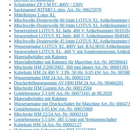
Schutzgitter ZP 3 M FC 400V / 230V
Sackmangel RITMO L plus, Art.-Nr. 00625970
Mittelkörper Lotus XL
Mischwelle-Dosierwelle 60 l/min LOTUS XL Artikelnummer
Mischwelle-Dosierwelle 90 l/min LOTUS XL Artikelnummer
Steuereinheit LOTUS XL light, 400 V Artikelnummer 001018
Steuereinheit LOTUS XL light, 400 V Artikelnummer 004948
Mischwelle-Dosierwelle 45 l/min LOTUS XL Artikelnummer
Wasserarmatur LOTUS XL 400V kpl. RAL9010 Artikelnumm
Steuereinheit LOTUS XL, 400 V mit Sondensteuerung Artik
Materialbehälter mit Rahmen
Materialbehälter mit Rahmen für Maschine Art.-Nr. 00596843
Mischrohr HM 2/200/2002, 300 mm länger Art.-Nr. 00001391
Kabelsatz HM 24 400 V, 3 Ph, 50 Hz, 6,05 kW Art.-Nr. 0059
Wasserarmatur HM 24 Art.-Nr. 00002119
Druckerhöhungspumpe AV1000 HM 24 Art.-Nr. 00466201
Mischrohr HM Gummi Art.-Nr. 00012594
Getriebemotor 3,3 kW Art.-Nr. 00673161 ab 08.2020
Materialbehälter mit Rahmen
Wasserarmatur mit Druckschalter für Maschine Art.-Nr. 00047
Getriebemotor 6,05 kW Art.-Nr. 00655969
Mischrohr HM 22/24 Art.-Nr. 00002116
Getriebemotor 5,5 kW, 385 U/min mit Neigungsschalter
Kabelsatz HM 24 Art.-Nr. 00002127
Halterung mit Anbaustecker HM 22/24/2002