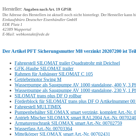
Hersteller:
Angaben nach Art. 19 GPSR
Die Adresse des Herstellers ist aktuell noch nicht hinterlegt. Der Hersteller kann 
Einkaufsbüro Deutscher Eisenhändler GmbH
EDE Platz 1
42389 Wuppertal
E-Mail: webkontakt@ede.de
Der Artikel
PFT Sicherungsmutter M8 verzinkt 20207200
ist Te
Fahrgestell SILOMAT trailer Quadratrohr mit Deichsel
GFK-Haube SILOMAT trailer
Rahmen für Anhänger SILOMAT C 105
Getriebemotor Swing M
Wasserpumpe als Saugpumpe AV 1000 standalone, 400 V, 3 Ph
Wasserpumpe als Saugpumpe AV 1000 standalone, 230 V, 1 Ph
SILOMAT trans plus DF Q rollbar
Förderblock für SILOMAT trans plus DF Q Artikelnummer 0
Fahrgestell MULTIMIX
Pumpenbehälter SILOMAX smart verzinkt, komplett Art.-Nr. 
Antrieb Mischer SILOMAX smart RAL2004 Art.-Nr. 007024
Armaturenschrank SILOMAX smart Art.-Nr. 00702759
Wasserfass Art.-Nr. 00703364
Mittelkörper SILOMAX smart Art.-Nr. 00702431