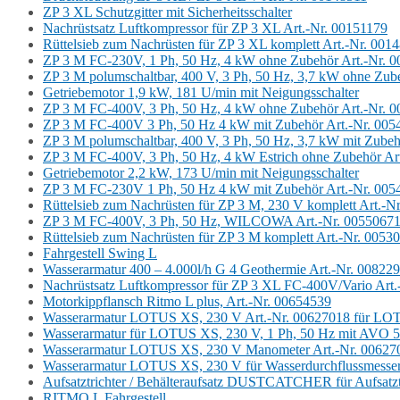
ZP 3 XL Schutzgitter mit Sicherheitsschalter
Nachrüstsatz Luftkompressor für ZP 3 XL Art.-Nr. 00151179
Rüttelsieb zum Nachrüsten für ZP 3 XL komplett Art.-Nr. 001
ZP 3 M FC-230V, 1 Ph, 50 Hz, 4 kW ohne Zubehör Art.-Nr. 
ZP 3 M polumschaltbar, 400 V, 3 Ph, 50 Hz, 3,7 kW ohne Zub
Getriebemotor 1,9 kW, 181 U/min mit Neigungsschalter
ZP 3 M FC-400V, 3 Ph, 50 Hz, 4 kW ohne Zubehör Art.-Nr. 
ZP 3 M FC-400V 3 Ph, 50 Hz 4 kW mit Zubehör Art.-Nr. 005
ZP 3 M polumschaltbar, 400 V, 3 Ph, 50 Hz, 3,7 kW mit Zubeh
ZP 3 M FC-400V, 3 Ph, 50 Hz, 4 kW Estrich ohne Zubehör Ar
Getriebemotor 2,2 kW, 173 U/min mit Neigungsschalter
ZP 3 M FC-230V 1 Ph, 50 Hz 4 kW mit Zubehör Art.-Nr. 005
Rüttelsieb zum Nachrüsten für ZP 3 M, 230 V komplett Art.-N
ZP 3 M FC-400V, 3 Ph, 50 Hz, WILCOWA Art.-Nr. 0055067
Rüttelsieb zum Nachrüsten für ZP 3 M komplett Art.-Nr. 0053
Fahrgestell Swing L
Wasserarmatur 400 – 4.000l/h G 4 Geothermie Art.-Nr. 00822
Nachrüstsatz Luftkompressor für ZP 3 XL FC-400V/Vario Art
Motorkippflansch Ritmo L plus, Art.-Nr. 00654539
Wasserarmatur LOTUS XS, 230 V Art.-Nr. 00627018 für LO
Wasserarmatur für LOTUS XS, 230 V, 1 Ph, 50 Hz mit AVO 5
Wasserarmatur LOTUS XS, 230 V Manometer Art.-Nr. 00627
Wasserarmatur LOTUS XS, 230 V für Wasserdurchflussmesse
Aufsatztrichter / Behälteraufsatz DUSTCATCHER für Aufsatztri
RITMO L Fahrgestell