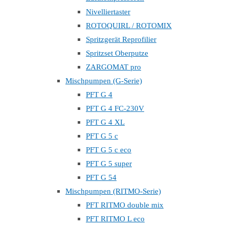
Nivelliertaster
ROTOQUIRL / ROTOMIX
Spritzgerät Reprofilier
Spritzset Oberputze
ZARGOMAT pro
Mischpumpen (G-Serie)
PFT G 4
PFT G 4 FC-230V
PFT G 4 XL
PFT G 5 c
PFT G 5 c eco
PFT G 5 super
PFT G 54
Mischpumpen (RITMO-Serie)
PFT RITMO double mix
PFT RITMO L eco