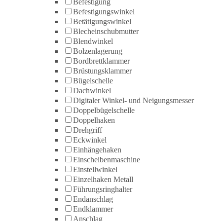
Befestigung
Befestigungswinkel
Betätigungswinkel
Blecheinschubmutter
Blendwinkel
Bolzenlagerung
Bordbrettklammer
Brüstungsklammer
Bügelschelle
Dachwinkel
Digitaler Winkel- und Neigungsmesser
Doppelbügelschelle
Doppelhaken
Drehgriff
Eckwinkel
Einhängehaken
Einscheibenmaschine
Einstellwinkel
Einzelhaken Metall
Führungsringhalter
Endanschlag
Endklammer
Anschlag