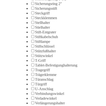
Sicherungsring 2"
Sicherungsstift
Steckgriff
Steckklemmen
Stellhalter
Stielhalter
Stift-Entgrater
Stiftkabelschuh
Stiftlampe
Stiftschlüssel
Stützfußhalter
Stützwinkel
T-Griff
Tablet-Befestigunghalterung
Tragegriff
Trägerklemme
Türanschlag
Türgriff
U-Anschlag
Verbindungswinkel
Verladewinkel
Verlängerungshalter