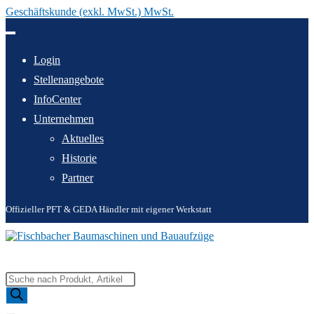
Geschäftskunde (exkl. MwSt.) MwSt.
Zum
Inhalt
springen
Login
Stellenangebote
InfoCenter
Unternehmen
Aktuelles
Historie
Partner
Offizieller PFT & GEDA Händler mit eigener Werkstatt
Products
search