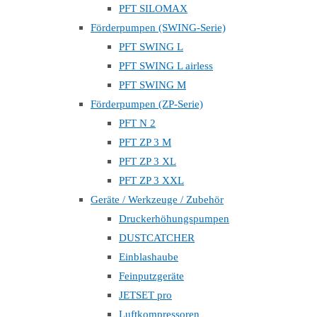
PFT SILOMAX
Förderpumpen (SWING-Serie)
PFT SWING L
PFT SWING L airless
PFT SWING M
Förderpumpen (ZP-Serie)
PFT N 2
PFT ZP 3 M
PFT ZP 3 XL
PFT ZP 3 XXL
Geräte / Werkzeuge / Zubehör
Druckerhöhungspumpen
DUSTCATCHER
Einblashaube
Feinputzgeräte
JETSET pro
Luftkompressoren