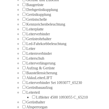
Baugerüste
Drehgerüstkupplung
Gerüstkupplung
Gerüstschelle
Kennzeichenbeleuchtung
Leiterplatte
Leiterverbinder
Gerüstrohrhalter
Led-Fahrkorbbeleuchtung
Leiter
Leiternverbinder
Leiterschuh
Leiterverlängerung
Aufzug & Gerüste
Baustellensicherung
AkkuLeiterLIFT
Leiterverbinder Set 1093077_65230
Gerüstbauaufzug
Leiterteil
Liftleiter 4500 1093055 C_65210
Gerüsthalter
Absperrorgan