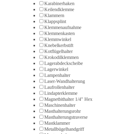
Karabinerhaken
Keilendklemme
Klammern
Klappsplint
Klemmenaufnahme
Klemmenkasten
Klemmwinkel
Knebelkerbstift
Kotflügelhalter
Krokodilklemmen
Lagerabdeckscheibe
Lagerwinkel
Lampenhalter
Laser-Wandhalterung
Laufrollenhalter
Lindapterklemme
Magnetbithalter 1/4" Hex
Maschinenhalter
Masthalterungsrohr
Masthalterungstraverse
Mastklammer
Metallbügelhandgriff