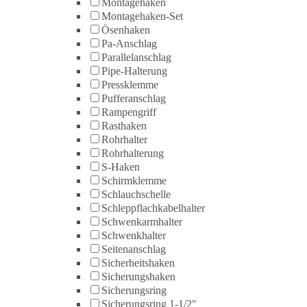
Montagehaken
Montagehaken-Set
Ösenhaken
Pa-Anschlag
Parallelanschlag
Pipe-Halterung
Pressklemme
Pufferanschlag
Rampengriff
Rasthaken
Rohrhalter
Rohrhalterung
S-Haken
Schirmklemme
Schlauchschelle
Schleppflachkabelhalter
Schwenkarmhalter
Schwenkhalter
Seitenanschlag
Sicherheitshaken
Sicherungshaken
Sicherungsring
Sicherungsring 1-1/2"