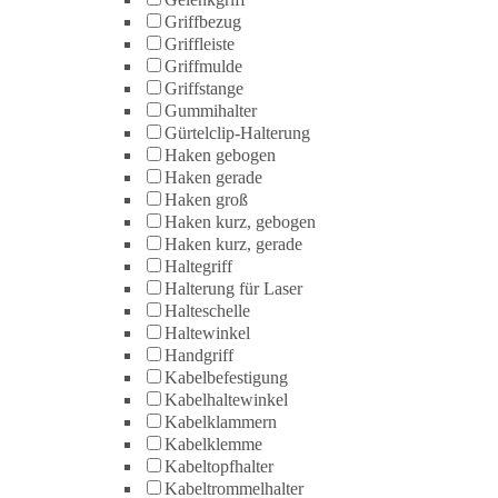
Griffbezug
Griffleiste
Griffmulde
Griffstange
Gummihalter
Gürtelclip-Halterung
Haken gebogen
Haken gerade
Haken groß
Haken kurz, gebogen
Haken kurz, gerade
Haltegriff
Halterung für Laser
Halteschelle
Haltewinkel
Handgriff
Kabelbefestigung
Kabelhaltewinkel
Kabelklammern
Kabelklemme
Kabeltopfhalter
Kabeltrommelhalter