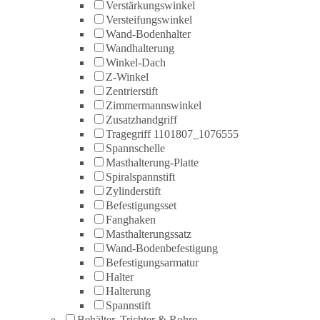
Verstärkungswinkel
Versteifungswinkel
Wand-Bodenhalter
Wandhalterung
Winkel-Dach
Z-Winkel
Zentrierstift
Zimmermannswinkel
Zusatzhandgriff
Tragegriff 1101807_1076555
Spannschelle
Masthalterung-Platte
Spiralspannstift
Zylinderstift
Befestigungsset
Fanghaken
Masthalterungssatz
Wand-Bodenbefestigung
Befestigungsarmatur
Halter
Halterung
Spannstift
Behälter, Trichter & Rohre