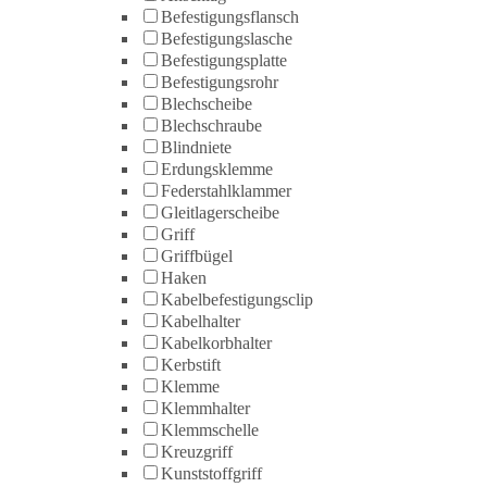
Befestigungsflansch
Befestigungslasche
Befestigungsplatte
Befestigungsrohr
Blechscheibe
Blechschraube
Blindniete
Erdungsklemme
Federstahlklammer
Gleitlagerscheibe
Griff
Griffbügel
Haken
Kabelbefestigungsclip
Kabelhalter
Kabelkorbhalter
Kerbstift
Klemme
Klemmhalter
Klemmschelle
Kreuzgriff
Kunststoffgriff