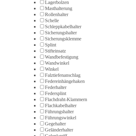
Lagerbolzen
Masthalterung
Rollenhalter
Schelle
Schleppkabelhalter
Sicherungshalter
Sicherungsklemme
Splint
Stifteinsatz
Wandbefestigung
Wandwinkel
Winkel
Falztiefenanschlag
Federeinhängehaken
Federhalter
Federsplint
Flachdraht-Klammern
Flachkabelhalter
Führungshalter
Führungswinkel
Gegehalter
Geländerhalter
Gelenkgriff