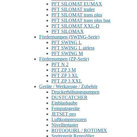
PFT SILOMAT EUMAX
PFT SILOMAT trailer
PFT SILOMAT trans plus
PFT SILOMAT trans plus bag
PFT SILOMAT XXL-D
PFT SILOMAX
Förderpumpen (SWING-Serie)
PFT SWING L
PFT SWING L airless
PFT SWING M
Förderpumpen (ZP-Serie)
PFT N 2
PFT ZP 3 M
PFT ZP 3 XL
PFT ZP 3 XXL
Geräte / Werkzeuge / Zubehör
Druckerhöhungspumpen
DUSTCATCHER
Einblashaube
Feinputzgeräte
JETSET pro
Luftkompressoren
Nivelliertaster
ROTOQUIRL / ROTOMIX
Spritzgerät Reprofilier