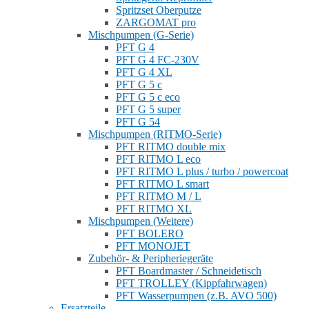
Spritzset Oberputze
ZARGOMAT pro
Mischpumpen (G-Serie)
PFT G 4
PFT G 4 FC-230V
PFT G 4 XL
PFT G 5 c
PFT G 5 c eco
PFT G 5 super
PFT G 54
Mischpumpen (RITMO-Serie)
PFT RITMO double mix
PFT RITMO L eco
PFT RITMO L plus / turbo / powercoat
PFT RITMO L smart
PFT RITMO M / L
PFT RITMO XL
Mischpumpen (Weitere)
PFT BOLERO
PFT MONOJET
Zubehör- & Peripheriegeräte
PFT Boardmaster / Schneidetisch
PFT TROLLEY (Kippfahrwagen)
PFT Wasserpumpen (z.B. AVO 500)
Ersatzteile