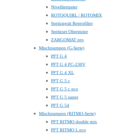
Nivelliertaster
ROTOQUIRL / ROTOMIX
Spritzgerät Reprofilier
Spritzset Oberputze
ZARGOMAT pro
Mischpumpen (G-Serie)
PFT G 4
PFT G 4 FC-230V
PFT G 4 XL
PFT G 5 c
PFT G 5 c eco
PFT G 5 super
PFT G 54
Mischpumpen (RITMO-Serie)
PFT RITMO double mix
PFT RITMO L eco