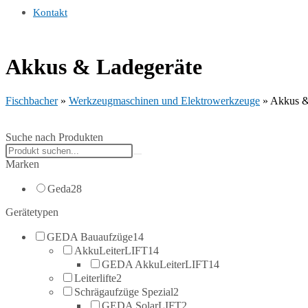
Kontakt
Akkus & Ladegeräte
Fischbacher
»
Werkzeugmaschinen und Elektrowerkzeuge
»
Akkus &
Suche nach Produkten
Search
products:
Marken
Geda
28
Gerätetypen
GEDA Bauaufzüge
14
AkkuLeiterLIFT
14
GEDA AkkuLeiterLIFT
14
Leiterlifte
2
Schrägaufzüge Spezial
2
GEDA SolarLIFT
2