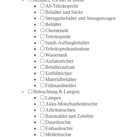
Ab-Teleskoprohr
Behälter und Säcke
Streugutbehälter und Streugutwagen
Behälter
Chemietank
Teleskoprohr
Staub-Auffangbehälter
Teleskoprohraufnahme
Wassertank
Aufsatztrichter
Behälteraufsatz
Einfülltrichter
Materialbehälter
Füllstandmelder
Beleuchtung & Lampen
Lampen
Akku-Motorhaubenleuchte
Arbeitsleuchten
Baustrahler und Zubehör
Dauerleuchte
Einbauleuchte
Meldeleuchte