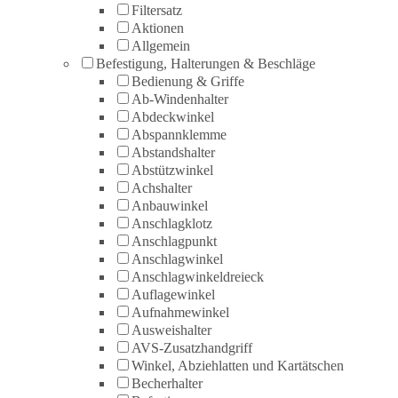
Filtersatz
Aktionen
Allgemein
Befestigung, Halterungen & Beschläge
Bedienung & Griffe
Ab-Windenhalter
Abdeckwinkel
Abspannklemme
Abstandshalter
Abstützwinkel
Achshalter
Anbauwinkel
Anschlagklotz
Anschlagpunkt
Anschlagwinkel
Anschlagwinkeldreieck
Auflagewinkel
Aufnahmewinkel
Ausweishalter
AVS-Zusatzhandgriff
Winkel, Abziehlatten und Kartätschen
Becherhalter