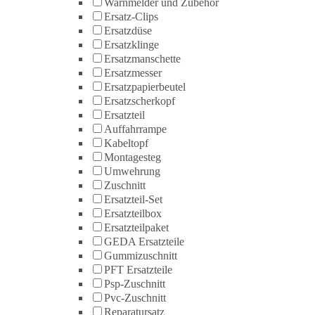
Warnmelder und Zubehör
Ersatz-Clips
Ersatzdüse
Ersatzklinge
Ersatzmanschette
Ersatzmesser
Ersatzpapierbeutel
Ersatzscherkopf
Ersatzteil
Auffahrrampe
Kabeltopf
Montagesteg
Umwehrung
Zuschnitt
Ersatzteil-Set
Ersatzteilbox
Ersatzteilpaket
GEDA Ersatzteile
Gummizuschnitt
PFT Ersatzteile
Psp-Zuschnitt
Pvc-Zuschnitt
Reparatursatz