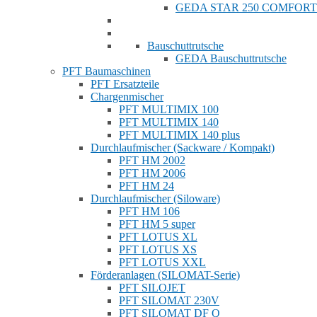
GEDA STAR 250 COMFORT
Bauschuttrutsche
GEDA Bauschuttrutsche
PFT Baumaschinen
PFT Ersatzteile
Chargenmischer
PFT MULTIMIX 100
PFT MULTIMIX 140
PFT MULTIMIX 140 plus
Durchlaufmischer (Sackware / Kompakt)
PFT HM 2002
PFT HM 2006
PFT HM 24
Durchlaufmischer (Siloware)
PFT HM 106
PFT HM 5 super
PFT LOTUS XL
PFT LOTUS XS
PFT LOTUS XXL
Förderanlagen (SILOMAT-Serie)
PFT SILOJET
PFT SILOMAT 230V
PFT SILOMAT DF Q