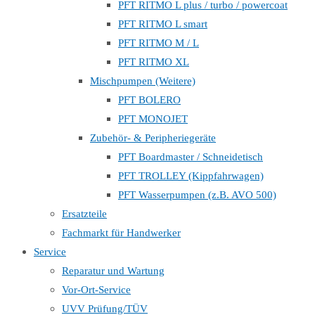
PFT RITMO L plus / turbo / powercoat
PFT RITMO L smart
PFT RITMO M / L
PFT RITMO XL
Mischpumpen (Weitere)
PFT BOLERO
PFT MONOJET
Zubehör- & Peripheriegeräte
PFT Boardmaster / Schneidetisch
PFT TROLLEY (Kippfahrwagen)
PFT Wasserpumpen (z.B. AVO 500)
Ersatzteile
Fachmarkt für Handwerker
Service
Reparatur und Wartung
Vor-Ort-Service
UVV Prüfung/TÜV