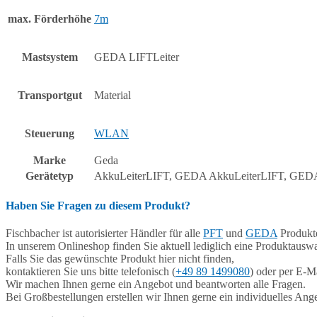
max. Förderhöhe
7m
Mastsystem
GEDA LIFTLeiter
Transportgut
Material
Steuerung
WLAN
Marke
Geda
Gerätetyp
AkkuLeiterLIFT, GEDA AkkuLeiterLIFT, GED
Haben Sie Fragen zu diesem Produkt?
Fischbacher ist autorisierter Händler für alle
PFT
und
GEDA
Produkte
In unserem Onlineshop finden Sie aktuell lediglich eine Produktauswa
Falls Sie das gewünschte Produkt hier nicht finden,
kontaktieren Sie uns bitte telefonisch (
+49 89 1499080
) oder per E-Ma
Wir machen Ihnen gerne ein Angebot und beantworten alle Fragen.
Bei Großbestellungen erstellen wir Ihnen gerne ein individuelles Ang