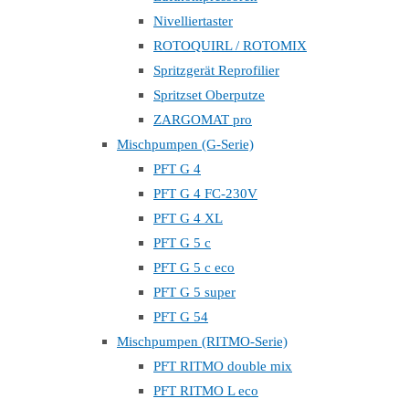
Nivelliertaster
ROTOQUIRL / ROTOMIX
Spritzgerät Reprofilier
Spritzset Oberputze
ZARGOMAT pro
Mischpumpen (G-Serie)
PFT G 4
PFT G 4 FC-230V
PFT G 4 XL
PFT G 5 c
PFT G 5 c eco
PFT G 5 super
PFT G 54
Mischpumpen (RITMO-Serie)
PFT RITMO double mix
PFT RITMO L eco