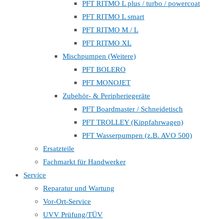
PFT RITMO L plus / turbo / powercoat
PFT RITMO L smart
PFT RITMO M / L
PFT RITMO XL
Mischpumpen (Weitere)
PFT BOLERO
PFT MONOJET
Zubehör- & Peripheriegeräte
PFT Boardmaster / Schneidetisch
PFT TROLLEY (Kippfahrwagen)
PFT Wasserpumpen (z.B. AVO 500)
Ersatzteile
Fachmarkt für Handwerker
Service
Reparatur und Wartung
Vor-Ort-Service
UVV Prüfung/TÜV