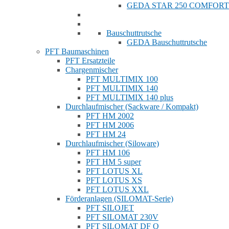
GEDA STAR 250 COMFORT
Bauschuttrutsche
GEDA Bauschuttrutsche
PFT Baumaschinen
PFT Ersatzteile
Chargenmischer
PFT MULTIMIX 100
PFT MULTIMIX 140
PFT MULTIMIX 140 plus
Durchlaufmischer (Sackware / Kompakt)
PFT HM 2002
PFT HM 2006
PFT HM 24
Durchlaufmischer (Siloware)
PFT HM 106
PFT HM 5 super
PFT LOTUS XL
PFT LOTUS XS
PFT LOTUS XXL
Förderanlagen (SILOMAT-Serie)
PFT SILOJET
PFT SILOMAT 230V
PFT SILOMAT DF Q