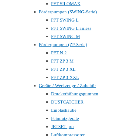
PFT SILOMAX
Förderpumpen (SWING-Serie)
PFT SWING L
PFT SWING L airless
PFT SWING M
Förderpumpen (ZP-Serie)
PFT N 2
PFT ZP 3 M
PFT ZP 3 XL
PFT ZP 3 XXL
Geräte / Werkzeuge / Zubehör
Druckerhöhungspumpen
DUSTCATCHER
Einblashaube
Feinputzgeräte
JETSET pro
Luftkompressoren