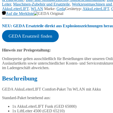
Leiter
,
Maschinen-Zubehör und Ersatzteile
,
Werkzeugmaschinen und 
AkkuLeiterLIFT
,
WLAN
Marke:
Geda
Gerätetyp:
AkkuLeiterLIFT
,
Auf die Merkliste
NEU: GEDA Ersatzteile direkt aus Explosionszeichnungen heraus
GEDA Ersatzteil finden
Hinweis zur Preisgestaltung:
Onlinepreise gelten ausschließlich für Bestellungen über unseren O
Auslaufartikeln sowie unterschiedlicher Kosten- und Servicestruktur
im Ladengeschäft abweichen.
Beschreibung
GEDA AkkuLeiterLIFT Comfort-Paket 7m WLAN mit Akku
Standard-Paket bestehend aus:
1x AkkuLeiterLIFT Funk (GED 65000)
1x LiftLeiter 4500 (GED 65210)