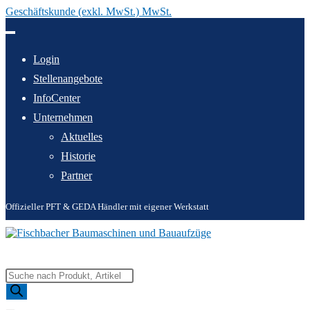
Geschäftskunde (exkl. MwSt.) MwSt.
Zum
Inhalt
springen
Login
Stellenangebote
InfoCenter
Unternehmen
Aktuelles
Historie
Partner
Offizieller PFT & GEDA Händler mit eigener Werkstatt
Products
search