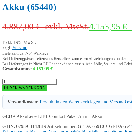
Akku (65440)
4.887,00
€
exkl. MwSt.
4.153,95
€
Exkl. 19% MwSt.
zzgl.
Versand
Lieferzeit: ca. 7-14 Werktage
Bei Lieferengpässen seitens des Herstellers kann es zu Abweichungen von der a
Bei Lieferungen in Nicht-EU-Länder können zusätzliche Zölle, Steuern und Gebü
Gesamtsumme
4.153,95
€
GEDA
AkkuLeiterLIFT
IN DEN WARENKORB
Comfort-
Paket
Versandkosten:
Produkt in den Warenkorb legen und Versandkos
7m
WLAN
inkl.
GEDA AkkuLeiterLIFT Comfort-Paket 7m mit Akku
Akku
(65440)
GTIN: 0798911142819
Artikelnummer:
GEDA 65910 + GEDA 654
Menge
& Ladegeräte
,
Bau- und Montagezubehör, Baustellenausstattung
,
Bau