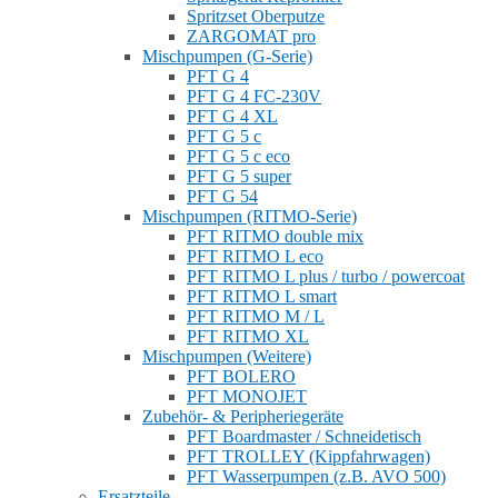
Spritzset Oberputze
ZARGOMAT pro
Mischpumpen (G-Serie)
PFT G 4
PFT G 4 FC-230V
PFT G 4 XL
PFT G 5 c
PFT G 5 c eco
PFT G 5 super
PFT G 54
Mischpumpen (RITMO-Serie)
PFT RITMO double mix
PFT RITMO L eco
PFT RITMO L plus / turbo / powercoat
PFT RITMO L smart
PFT RITMO M / L
PFT RITMO XL
Mischpumpen (Weitere)
PFT BOLERO
PFT MONOJET
Zubehör- & Peripheriegeräte
PFT Boardmaster / Schneidetisch
PFT TROLLEY (Kippfahrwagen)
PFT Wasserpumpen (z.B. AVO 500)
Ersatzteile