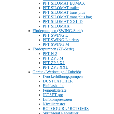
PFT SILOMAT EUMAX
PFT SILOMAT trailer
PFT SILOMAT trans plus
PFT SILOMAT trans plus bag
PFT SILOMAT XXL-D
PFT SILOMAX
Förderpumpen (SWING-Serie)
PFT SWING L
PFT SWING L airless
PFT SWING M
Förderpumpen (ZP-Serie)
PFT N 2
PFT ZP 3 M
PFT ZP 3 XL
PFT ZP 3 XXL
Geräte / Werkzeuge / Zubehör
Druckerhöhungspumpen
DUSTCATCHER
Einblashaube
Feinputzgeräte
JETSET pro
Luftkompressoren
Nivelliertaster
ROTOQUIRL / ROTOMIX
Spritzgerät Reprofilier