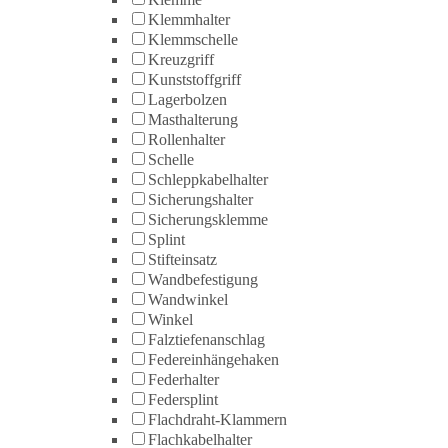
Klemmhalter
Klemmschelle
Kreuzgriff
Kunststoffgriff
Lagerbolzen
Masthalterung
Rollenhalter
Schelle
Schleppkabelhalter
Sicherungshalter
Sicherungsklemme
Splint
Stifteinsatz
Wandbefestigung
Wandwinkel
Winkel
Falztiefenanschlag
Federeinhängehaken
Federhalter
Federsplint
Flachdraht-Klammern
Flachkabelhalter