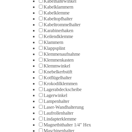
Kabelhaltewinkel
Kabelklammern
Kabelklemme
Kabeltopfhalter
Kabeltrommelhalter
Karabinerhaken
Keilendklemme
Klammern
Klappsplint
Klemmenaufnahme
Klemmenkasten
Klemmwinkel
Knebelkerbstift
Kotflügelhalter
Krokodilklemmen
Lagerabdeckscheibe
Lagerwinkel
Lampenhalter
Laser-Wandhalterung
Laufrollenhalter
Lindapterklemme
Magnetbithalter 1/4" Hex
Maschinenhalter