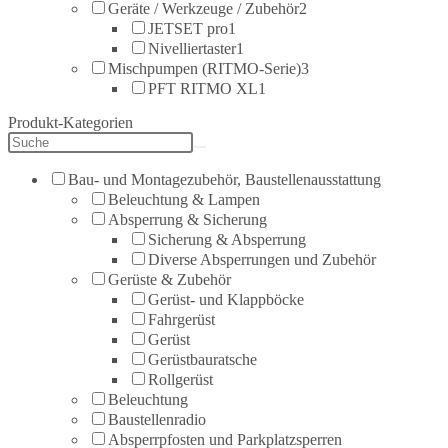
Geräte / Werkzeuge / Zubehör
2
JETSET pro
1
Nivelliertaster
1
Mischpumpen (RITMO-Serie)
3
PFT RITMO XL
1
Produkt-Kategorien
Bau- und Montagezubehör, Baustellenausstattung
Beleuchtung & Lampen
Absperrung & Sicherung
Sicherung & Absperrung
Diverse Absperrungen und Zubehör
Gerüste & Zubehör
Gerüst- und Klappböcke
Fahrgerüst
Gerüst
Gerüstbauratsche
Rollgerüst
Beleuchtung
Baustellenradio
Absperrpfosten und Parkplatzsperren