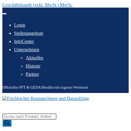
Geschäftskunde (exkl. MwSt.) MwSt.
Zum
Inhalt
springen
Login
Stellenangebote
InfoCenter
Unternehmen
Aktuelles
Historie
Partner
Offizieller PFT & GEDA Händler mit eigener Werkstatt
Products
search