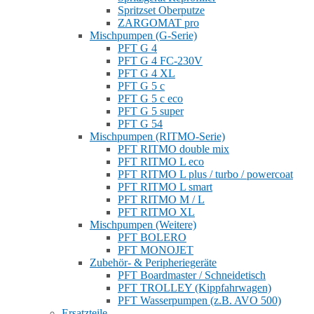
Spritzset Oberputze
ZARGOMAT pro
Mischpumpen (G-Serie)
PFT G 4
PFT G 4 FC-230V
PFT G 4 XL
PFT G 5 c
PFT G 5 c eco
PFT G 5 super
PFT G 54
Mischpumpen (RITMO-Serie)
PFT RITMO double mix
PFT RITMO L eco
PFT RITMO L plus / turbo / powercoat
PFT RITMO L smart
PFT RITMO M / L
PFT RITMO XL
Mischpumpen (Weitere)
PFT BOLERO
PFT MONOJET
Zubehör- & Peripheriegeräte
PFT Boardmaster / Schneidetisch
PFT TROLLEY (Kippfahrwagen)
PFT Wasserpumpen (z.B. AVO 500)
Ersatzteile