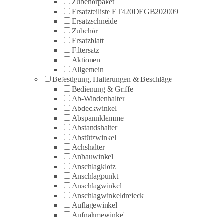
Zubehörpaket
Ersatzteiliste ET420DEGB202009
Ersatzschneide
Zubehör
Ersatzblatt
Filtersatz
Aktionen
Allgemein
Befestigung, Halterungen & Beschläge
Bedienung & Griffe
Ab-Windenhalter
Abdeckwinkel
Abspannklemme
Abstandshalter
Abstützwinkel
Achshalter
Anbauwinkel
Anschlagklotz
Anschlagpunkt
Anschlagwinkel
Anschlagwinkeldreieck
Auflagewinkel
Aufnahmewinkel