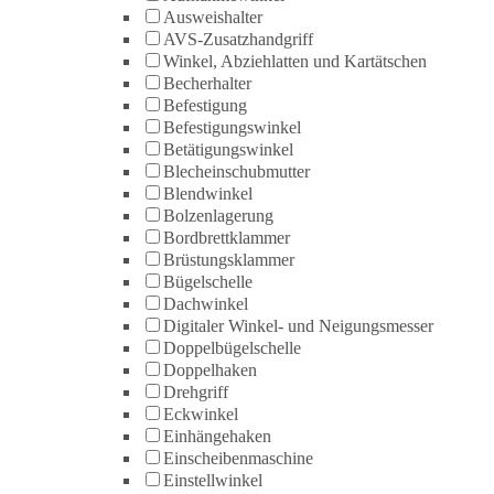
Ausweishalter
AVS-Zusatzhandgriff
Winkel, Abziehlatten und Kartätschen
Becherhalter
Befestigung
Befestigungswinkel
Betätigungswinkel
Blecheinschubmutter
Blendwinkel
Bolzenlagerung
Bordbrettklammer
Brüstungsklammer
Bügelschelle
Dachwinkel
Digitaler Winkel- und Neigungsmesser
Doppelbügelschelle
Doppelhaken
Drehgriff
Eckwinkel
Einhängehaken
Einscheibenmaschine
Einstellwinkel