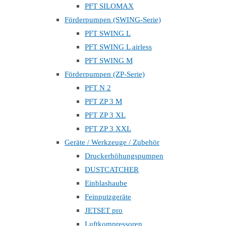
PFT SILOMAX
Förderpumpen (SWING-Serie)
PFT SWING L
PFT SWING L airless
PFT SWING M
Förderpumpen (ZP-Serie)
PFT N 2
PFT ZP 3 M
PFT ZP 3 XL
PFT ZP 3 XXL
Geräte / Werkzeuge / Zubehör
Druckerhöhungspumpen
DUSTCATCHER
Einblashaube
Feinputzgeräte
JETSET pro
Luftkompressoren