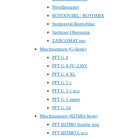
Nivelliertaster
ROTOQUIRL / ROTOMIX
Spritzgerät Reprofilier
Spritzset Oberputze
ZARGOMAT pro
Mischpumpen (G-Serie)
PFT G 4
PFT G 4 FC-230V
PFT G 4 XL
PFT G 5 c
PFT G 5 c eco
PFT G 5 super
PFT G 54
Mischpumpen (RITMO-Serie)
PFT RITMO double mix
PFT RITMO L eco