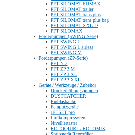
PFT SILOMAT EUMAX
PFT SILOMAT trailer
PFT SILOMAT trans plus
PFT SILOMAT trans plus bag
PFT SILOMAT XXL-D
PFT SILOMAX
Förderpumpen (SWING-Serie)
PFT SWING L
PFT SWING L airless
PFT SWING M
Förderpumpen (ZP-Serie)
PFT N 2
PFT ZP 3 M
PFT ZP 3 XL
PFT ZP 3 XXL
Geräte / Werkzeuge / Zubehör
Druckerhöhungspumpen
DUSTCATCHER
Einblashaube
Feinputzgeräte
JETSET pro
Luftkompressoren
Nivelliertaster
ROTOQUIRL / ROTOMIX
Spritzgerät Reprofilier