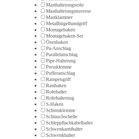
Masthalterungsrohr
Masthalterungstraverse
Mastklammer
Metallbügelhandgriff
Montagehaken
Montagehaken-Set
Ösenhaken
Pa-Anschlag
Parallelanschlag
Pipe-Halterung
Pressklemme
Pufferanschlag
Rampengriff
Rasthaken
Rohrhalter
Rohrhalterung
S-Haken
Schirmklemme
Schlauchschelle
Schleppflachkabelhalter
Schwenkarmhalter
Schwenkhalter