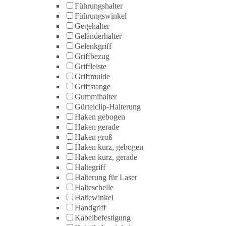
Führungshalter
Führungswinkel
Gegehalter
Geländerhalter
Gelenkgriff
Griffbezug
Griffleiste
Griffmulde
Griffstange
Gummihalter
Gürtelclip-Halterung
Haken gebogen
Haken gerade
Haken groß
Haken kurz, gebogen
Haken kurz, gerade
Haltegriff
Halterung für Laser
Halteschelle
Haltewinkel
Handgriff
Kabelbefestigung