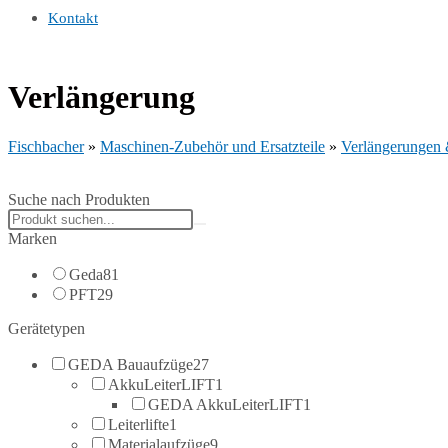
Kontakt
Verlängerung
Fischbacher
»
Maschinen-Zubehör und Ersatzteile
»
Verlängerungen 
Suche nach Produkten
Search
products:
Marken
Geda
81
PFT
29
Gerätetypen
GEDA Bauaufzüge
27
AkkuLeiterLIFT
1
GEDA AkkuLeiterLIFT
1
Leiterlifte
1
Materialaufzüge
9