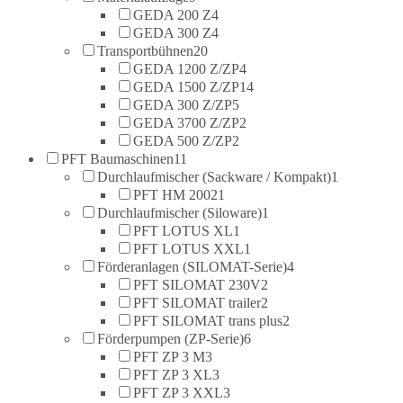
GEDA 200 Z
4
GEDA 300 Z
4
Transportbühnen
20
GEDA 1200 Z/ZP
4
GEDA 1500 Z/ZP
14
GEDA 300 Z/ZP
5
GEDA 3700 Z/ZP
2
GEDA 500 Z/ZP
2
PFT Baumaschinen
11
Durchlaufmischer (Sackware / Kompakt)
1
PFT HM 2002
1
Durchlaufmischer (Siloware)
1
PFT LOTUS XL
1
PFT LOTUS XXL
1
Förderanlagen (SILOMAT-Serie)
4
PFT SILOMAT 230V
2
PFT SILOMAT trailer
2
PFT SILOMAT trans plus
2
Förderpumpen (ZP-Serie)
6
PFT ZP 3 M
3
PFT ZP 3 XL
3
PFT ZP 3 XXL
3