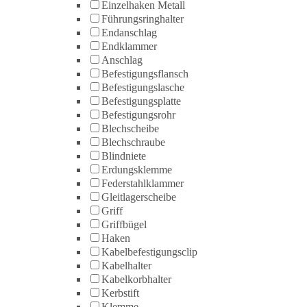
Einzelhaken Metall
Führungsringhalter
Endanschlag
Endklammer
Anschlag
Befestigungsflansch
Befestigungslasche
Befestigungsplatte
Befestigungsrohr
Blechscheibe
Blechschraube
Blindniete
Erdungsklemme
Federstahlklammer
Gleitlagerscheibe
Griff
Griffbügel
Haken
Kabelbefestigungsclip
Kabelhalter
Kabelkorbhalter
Kerbstift
Klemme