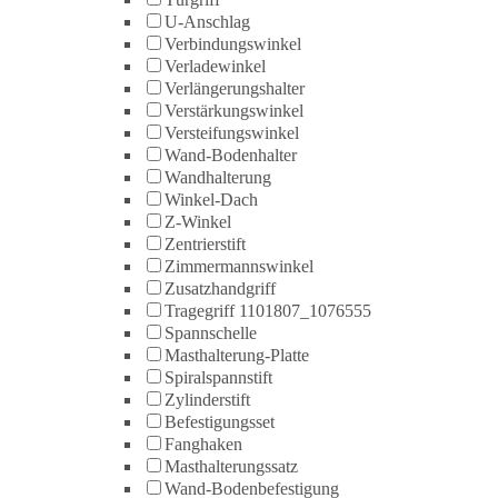
U-Anschlag
Verbindungswinkel
Verladewinkel
Verlängerungshalter
Verstärkungswinkel
Versteifungswinkel
Wand-Bodenhalter
Wandhalterung
Winkel-Dach
Z-Winkel
Zentrierstift
Zimmermannswinkel
Zusatzhandgriff
Tragegriff 1101807_1076555
Spannschelle
Masthalterung-Platte
Spiralspannstift
Zylinderstift
Befestigungsset
Fanghaken
Masthalterungssatz
Wand-Bodenbefestigung