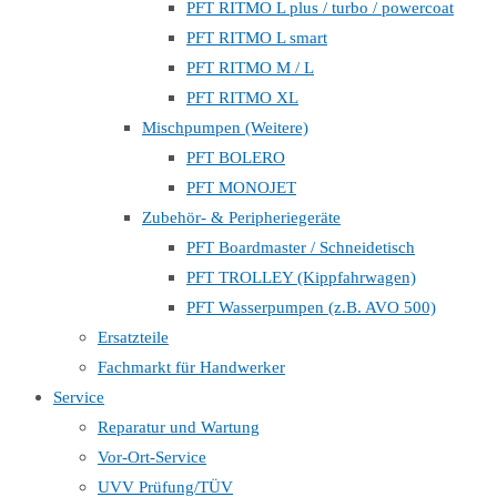
PFT RITMO L plus / turbo / powercoat
PFT RITMO L smart
PFT RITMO M / L
PFT RITMO XL
Mischpumpen (Weitere)
PFT BOLERO
PFT MONOJET
Zubehör- & Peripheriegeräte
PFT Boardmaster / Schneidetisch
PFT TROLLEY (Kippfahrwagen)
PFT Wasserpumpen (z.B. AVO 500)
Ersatzteile
Fachmarkt für Handwerker
Service
Reparatur und Wartung
Vor-Ort-Service
UVV Prüfung/TÜV