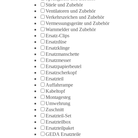
Stiele und Zubehör
Ventilatoren und Zubehör
Verkehrszeichen und Zubehör
Vermessungsgeräte und Zubehör
Warnmelder und Zubehör
Ersatz-Clips
Ersatzdüse
Ersatzklinge
Ersatzmanschette
Ersatzmesser
Ersatzpapierbeutel
Ersatzscherkopf
Ersatzteil
Auffahrrampe
Kabeltopf
Montagesteg
Umwehrung
Zuschnitt
Ersatzteil-Set
Ersatzteilbox
Ersatzteilpaket
GEDA Ersatzteile