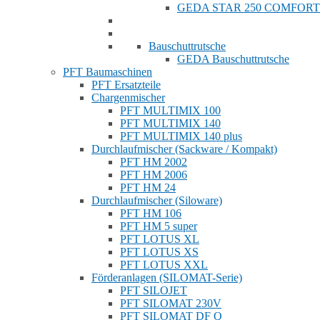
GEDA STAR 250 COMFORT
Bauschuttrutsche
GEDA Bauschuttrutsche
PFT Baumaschinen
PFT Ersatzteile
Chargenmischer
PFT MULTIMIX 100
PFT MULTIMIX 140
PFT MULTIMIX 140 plus
Durchlaufmischer (Sackware / Kompakt)
PFT HM 2002
PFT HM 2006
PFT HM 24
Durchlaufmischer (Siloware)
PFT HM 106
PFT HM 5 super
PFT LOTUS XL
PFT LOTUS XS
PFT LOTUS XXL
Förderanlagen (SILOMAT-Serie)
PFT SILOJET
PFT SILOMAT 230V
PFT SILOMAT DF Q