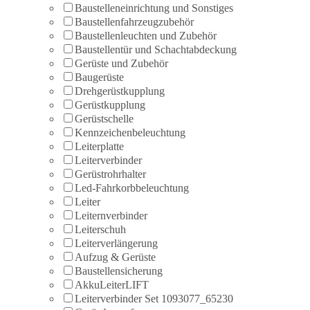
Baustelleneinrichtung und Sonstiges
Baustellenfahrzeugzubehör
Baustellenleuchten und Zubehör
Baustellentür und Schachtabdeckung
Gerüste und Zubehör
Baugerüste
Drehgerüstkupplung
Gerüstkupplung
Gerüstschelle
Kennzeichenbeleuchtung
Leiterplatte
Leiterverbinder
Gerüstrohrhalter
Led-Fahrkorbbeleuchtung
Leiter
Leiternverbinder
Leiterschuh
Leiterverlängerung
Aufzug & Gerüste
Baustellensicherung
AkkuLeiterLIFT
Leiterverbinder Set 1093077_65230