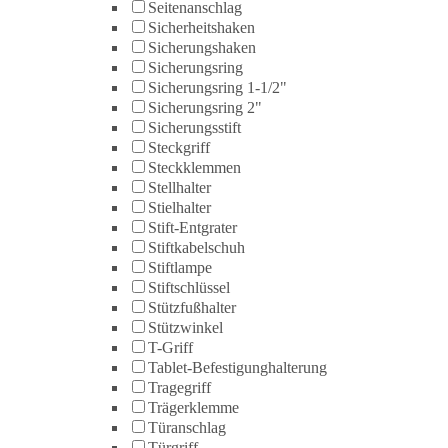
Seitenanschlag
Sicherheitshaken
Sicherungshaken
Sicherungsring
Sicherungsring 1-1/2"
Sicherungsring 2"
Sicherungsstift
Steckgriff
Steckklemmen
Stellhalter
Stielhalter
Stift-Entgrater
Stiftkabelschuh
Stiftlampe
Stiftschlüssel
Stützfußhalter
Stützwinkel
T-Griff
Tablet-Befestigunghalterung
Tragegriff
Trägerklemme
Türanschlag
Türgriff