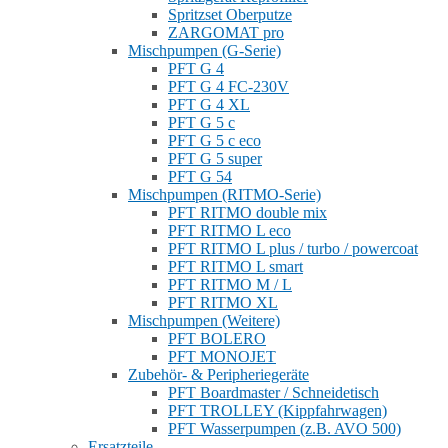
Spritzset Oberputze
ZARGOMAT pro
Mischpumpen (G-Serie)
PFT G 4
PFT G 4 FC-230V
PFT G 4 XL
PFT G 5 c
PFT G 5 c eco
PFT G 5 super
PFT G 54
Mischpumpen (RITMO-Serie)
PFT RITMO double mix
PFT RITMO L eco
PFT RITMO L plus / turbo / powercoat
PFT RITMO L smart
PFT RITMO M / L
PFT RITMO XL
Mischpumpen (Weitere)
PFT BOLERO
PFT MONOJET
Zubehör- & Peripheriegeräte
PFT Boardmaster / Schneidetisch
PFT TROLLEY (Kippfahrwagen)
PFT Wasserpumpen (z.B. AVO 500)
Ersatzteile