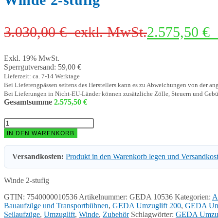
3.030,00
€
exkl. MwSt.
2.575,50
€
Exkl. 19% MwSt.
Sperrgutversand: 59,00 €
Lieferzeit: ca. 7-14 Werktage
Bei Lieferengpässen seitens des Herstellers kann es zu Abweichungen von der a
Bei Lieferungen in Nicht-EU-Länder können zusätzliche Zölle, Steuern und Gebü
Gesamtsumme
2.575,50
€
Winde
2-
IN DEN WARENKORB
stufig
Menge
Versandkosten:
Produkt in den Warenkorb legen und Versandkos
Winde 2-stufig
GTIN: 7540000010536
Artikelnummer:
GEDA 10536
Kategorien:
A
Bauaufzüge und Transportbühnen
,
GEDA Umzuglift 200
,
GEDA Umz
Seilaufzüge
,
Umzuglift
,
Winde
,
Zubehör
Schlagwörter:
GEDA Umzugl