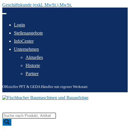
Geschäftskunde (exkl. MwSt.) MwSt.
Zum
Inhalt
springen
Login
Stellenangebote
InfoCenter
Unternehmen
Aktuelles
Historie
Partner
Offizieller PFT & GEDA Händler mit eigener Werkstatt
Products
search