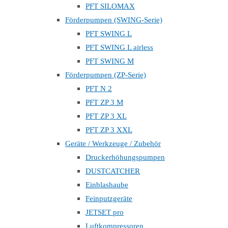
PFT SILOMAX
Förderpumpen (SWING-Serie)
PFT SWING L
PFT SWING L airless
PFT SWING M
Förderpumpen (ZP-Serie)
PFT N 2
PFT ZP 3 M
PFT ZP 3 XL
PFT ZP 3 XXL
Geräte / Werkzeuge / Zubehör
Druckerhöhungspumpen
DUSTCATCHER
Einblashaube
Feinputzgeräte
JETSET pro
Luftkompressoren