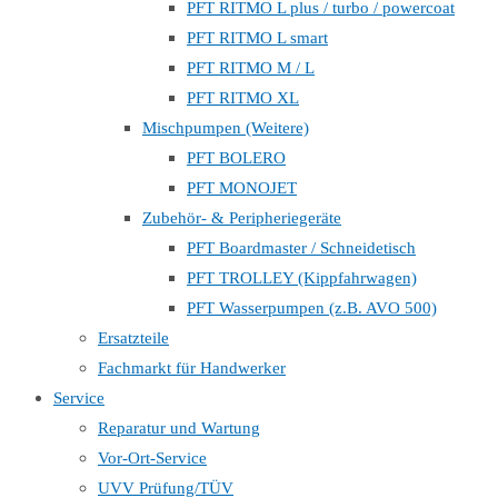
PFT RITMO L plus / turbo / powercoat
PFT RITMO L smart
PFT RITMO M / L
PFT RITMO XL
Mischpumpen (Weitere)
PFT BOLERO
PFT MONOJET
Zubehör- & Peripheriegeräte
PFT Boardmaster / Schneidetisch
PFT TROLLEY (Kippfahrwagen)
PFT Wasserpumpen (z.B. AVO 500)
Ersatzteile
Fachmarkt für Handwerker
Service
Reparatur und Wartung
Vor-Ort-Service
UVV Prüfung/TÜV