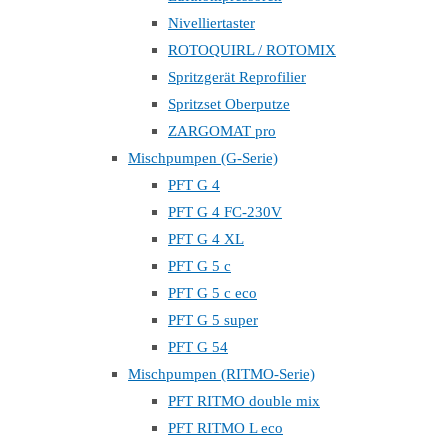
Nivelliertaster
ROTOQUIRL / ROTOMIX
Spritzgerät Reprofilier
Spritzset Oberputze
ZARGOMAT pro
Mischpumpen (G-Serie)
PFT G 4
PFT G 4 FC-230V
PFT G 4 XL
PFT G 5 c
PFT G 5 c eco
PFT G 5 super
PFT G 54
Mischpumpen (RITMO-Serie)
PFT RITMO double mix
PFT RITMO L eco