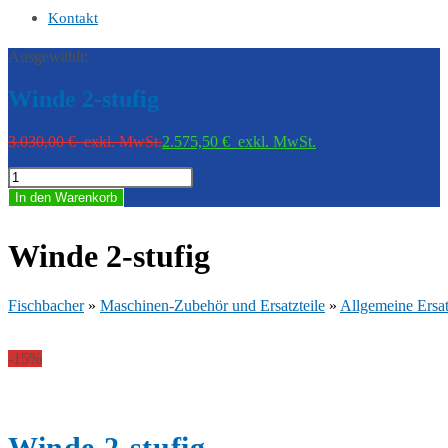
Kontakt
Ausgewählt:
Winde 2-stufig
3.030,00
€
exkl. MwSt.
2.575,50
€
exkl. MwSt.
Winde
2-
In den Warenkorb
stufig
Menge
Winde 2-stufig
Fischbacher
»
Maschinen-Zubehör und Ersatzteile
»
Allgemeine Ersat
-15%
Winde 2-stufig