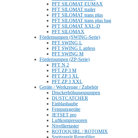
PFT SILOMAT EUMAX
PFT SILOMAT trailer
PFT SILOMAT trans plus
PFT SILOMAT trans plus bag
PFT SILOMAT XXL-D
PFT SILOMAX
Förderpumpen (SWING-Serie)
PFT SWING L
PFT SWING L airless
PFT SWING M
Förderpumpen (ZP-Serie)
PFT N 2
PFT ZP 3 M
PFT ZP 3 XL
PFT ZP 3 XXL
Geräte / Werkzeuge / Zubehör
Druckerhöhungspumpen
DUSTCATCHER
Einblashaube
Feinputzgeräte
JETSET pro
Luftkompressoren
Nivelliertaster
ROTOQUIRL / ROTOMIX
Spritzgerät Reprofilier