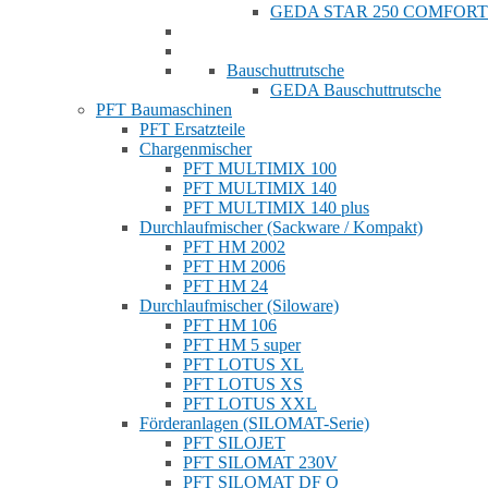
GEDA STAR 250 COMFORT
Bauschuttrutsche
GEDA Bauschuttrutsche
PFT Baumaschinen
PFT Ersatzteile
Chargenmischer
PFT MULTIMIX 100
PFT MULTIMIX 140
PFT MULTIMIX 140 plus
Durchlaufmischer (Sackware / Kompakt)
PFT HM 2002
PFT HM 2006
PFT HM 24
Durchlaufmischer (Siloware)
PFT HM 106
PFT HM 5 super
PFT LOTUS XL
PFT LOTUS XS
PFT LOTUS XXL
Förderanlagen (SILOMAT-Serie)
PFT SILOJET
PFT SILOMAT 230V
PFT SILOMAT DF Q