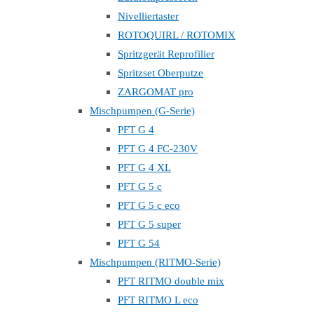
Nivelliertaster
ROTOQUIRL / ROTOMIX
Spritzgerät Reprofilier
Spritzset Oberputze
ZARGOMAT pro
Mischpumpen (G-Serie)
PFT G 4
PFT G 4 FC-230V
PFT G 4 XL
PFT G 5 c
PFT G 5 c eco
PFT G 5 super
PFT G 54
Mischpumpen (RITMO-Serie)
PFT RITMO double mix
PFT RITMO L eco