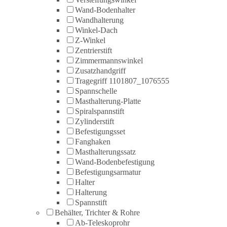
Wand-Bodenhalter
Wandhalterung
Winkel-Dach
Z-Winkel
Zentrierstift
Zimmermannswinkel
Zusatzhandgriff
Tragegriff 1101807_1076555
Spannschelle
Masthalterung-Platte
Spiralspannstift
Zylinderstift
Befestigungsset
Fanghaken
Masthalterungssatz
Wand-Bodenbefestigung
Befestigungsarmatur
Halter
Halterung
Spannstift
Behälter, Trichter & Rohre
Ab-Teleskoprohr