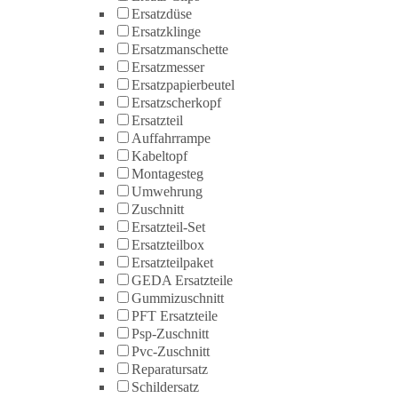
Ersatzdüse
Ersatzklinge
Ersatzmanschette
Ersatzmesser
Ersatzpapierbeutel
Ersatzscherkopf
Ersatzteil
Auffahrrampe
Kabeltopf
Montagesteg
Umwehrung
Zuschnitt
Ersatzteil-Set
Ersatzteilbox
Ersatzteilpaket
GEDA Ersatzteile
Gummizuschnitt
PFT Ersatzteile
Psp-Zuschnitt
Pvc-Zuschnitt
Reparatursatz
Schildersatz