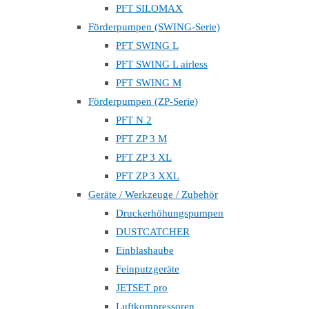
PFT SILOMAX
Förderpumpen (SWING-Serie)
PFT SWING L
PFT SWING L airless
PFT SWING M
Förderpumpen (ZP-Serie)
PFT N 2
PFT ZP 3 M
PFT ZP 3 XL
PFT ZP 3 XXL
Geräte / Werkzeuge / Zubehör
Druckerhöhungspumpen
DUSTCATCHER
Einblashaube
Feinputzgeräte
JETSET pro
Luftkompressoren