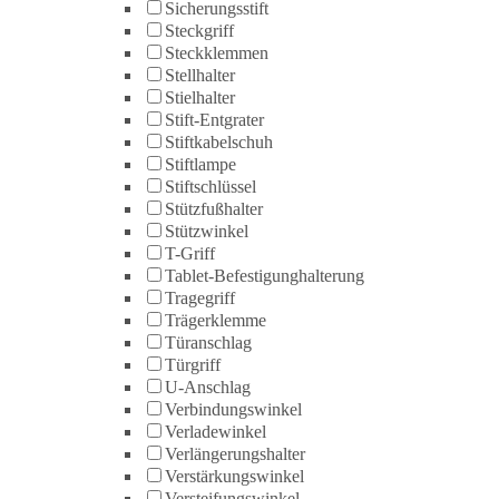
Sicherungsstift
Steckgriff
Steckklemmen
Stellhalter
Stielhalter
Stift-Entgrater
Stiftkabelschuh
Stiftlampe
Stiftschlüssel
Stützfußhalter
Stützwinkel
T-Griff
Tablet-Befestigunghalterung
Tragegriff
Trägerklemme
Türanschlag
Türgriff
U-Anschlag
Verbindungswinkel
Verladewinkel
Verlängerungshalter
Verstärkungswinkel
Versteifungswinkel