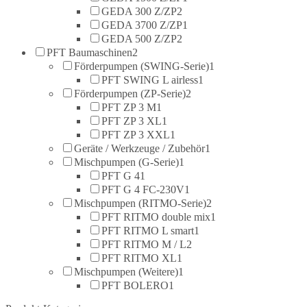
GEDA 300 Z/ZP
2
GEDA 3700 Z/ZP
1
GEDA 500 Z/ZP
2
PFT Baumaschinen
2
Förderpumpen (SWING-Serie)
1
PFT SWING L airless
1
Förderpumpen (ZP-Serie)
2
PFT ZP 3 M
1
PFT ZP 3 XL
1
PFT ZP 3 XXL
1
Geräte / Werkzeuge / Zubehör
1
Mischpumpen (G-Serie)
1
PFT G 4
1
PFT G 4 FC-230V
1
Mischpumpen (RITMO-Serie)
2
PFT RITMO double mix
1
PFT RITMO L smart
1
PFT RITMO M / L
2
PFT RITMO XL
1
Mischpumpen (Weitere)
1
PFT BOLERO
1