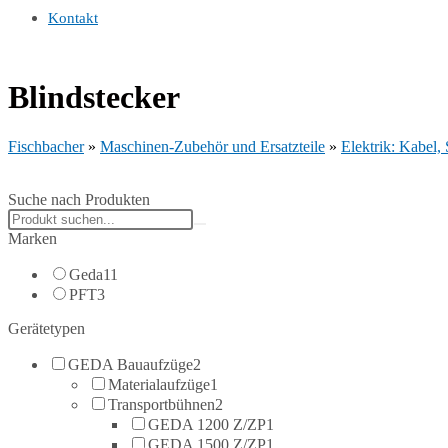
Kontakt
Blindstecker
Fischbacher
»
Maschinen-Zubehör und Ersatzteile
»
Elektrik: Kabel,
Suche nach Produkten
Search
products:
Marken
Geda
11
PFT
3
Gerätetypen
GEDA Bauaufzüge
2
Materialaufzüge
1
Transportbühnen
2
GEDA 1200 Z/ZP
1
GEDA 1500 Z/ZP
1