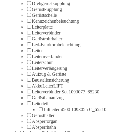
Drehgerüstkupplung
Gerüstkupplung
Gerüstschelle
Kennzeichenbeleuchtung
Leiterplatte
Leiterverbinder
Gerüstrohrhalter
Led-Fahrkorbbeleuchtung
Leiter
Leiternverbinder
Leiterschuh
Leiterverlängerung
Aufzug & Gerüste
Baustellensicherung
AkkuLeiterLIFT
Leiterverbinder Set 1093077_65230
Gerüstbauaufzug
Leiterteil
Liftleiter 4500 1093055 C_65210
Gerüsthalter
Absperrorgan
Absperrhahn