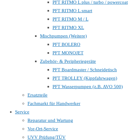
PFT RITMO L plus / turbo / powercoat
PFT RITMO L smart
PFT RITMO M / L
PFT RITMO XL
Mischpumpen (Weitere)
PFT BOLERO
PFT MONOJET
Zubehör- & Peripheriegeräte
PFT Boardmaster / Schneidetisch
PFT TROLLEY (Kippfahrwagen)
PFT Wasserpumpen (z.B. AVO 500)
Ersatzteile
Fachmarkt für Handwerker
Service
Reparatur und Wartung
Vor-Ort-Service
UVV Prüfung/TÜV