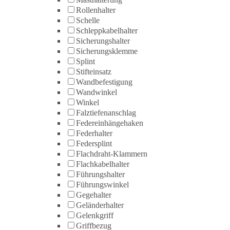
Rollenhalter
Schelle
Schleppkabelhalter
Sicherungshalter
Sicherungsklemme
Splint
Stifteinsatz
Wandbefestigung
Wandwinkel
Winkel
Falztiefenanschlag
Federeinhängehaken
Federhalter
Federsplint
Flachdraht-Klammern
Flachkabelhalter
Führungshalter
Führungswinkel
Gegehalter
Geländerhalter
Gelenkgriff
Griffbezug