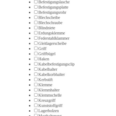
Befestigungslasche
Befestigungsplatte
Befestigungsrohr
Blechscheibe
Blechschraube
Blindniete
Erdungsklemme
Federstahlklammer
Gleitlagerscheibe
Griff
Griffbügel
Haken
Kabelbefestigungsclip
Kabelhalter
Kabelkorbhalter
Kerbstift
Klemme
Klemmhalter
Klemmschelle
Kreuzgriff
Kunststoffgriff
Lagerbolzen
Masthalterung