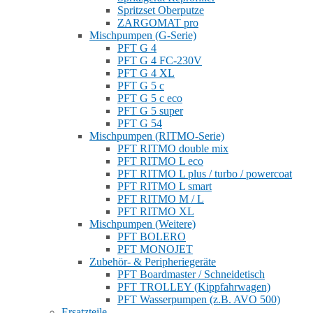
Spritzset Oberputze
ZARGOMAT pro
Mischpumpen (G-Serie)
PFT G 4
PFT G 4 FC-230V
PFT G 4 XL
PFT G 5 c
PFT G 5 c eco
PFT G 5 super
PFT G 54
Mischpumpen (RITMO-Serie)
PFT RITMO double mix
PFT RITMO L eco
PFT RITMO L plus / turbo / powercoat
PFT RITMO L smart
PFT RITMO M / L
PFT RITMO XL
Mischpumpen (Weitere)
PFT BOLERO
PFT MONOJET
Zubehör- & Peripheriegeräte
PFT Boardmaster / Schneidetisch
PFT TROLLEY (Kippfahrwagen)
PFT Wasserpumpen (z.B. AVO 500)
Ersatzteile