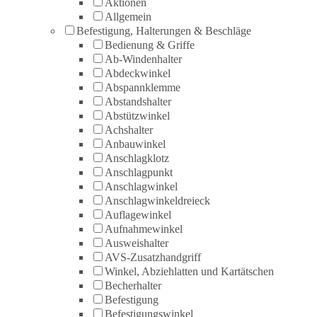
Aktionen
Allgemein
Befestigung, Halterungen & Beschläge
Bedienung & Griffe
Ab-Windenhalter
Abdeckwinkel
Abspannklemme
Abstandshalter
Abstützwinkel
Achshalter
Anbauwinkel
Anschlagklotz
Anschlagpunkt
Anschlagwinkel
Anschlagwinkeldreieck
Auflagewinkel
Aufnahmewinkel
Ausweishalter
AVS-Zusatzhandgriff
Winkel, Abziehlatten und Kartätschen
Becherhalter
Befestigung
Befestigungswinkel