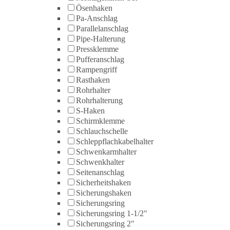
Ösenhaken
Pa-Anschlag
Parallelanschlag
Pipe-Halterung
Pressklemme
Pufferanschlag
Rampengriff
Rasthaken
Rohrhalter
Rohrhalterung
S-Haken
Schirmklemme
Schlauchschelle
Schleppflachkabelhalter
Schwenkarmhalter
Schwenkhalter
Seitenanschlag
Sicherheitshaken
Sicherungshaken
Sicherungsring
Sicherungsring 1-1/2"
Sicherungsring 2"