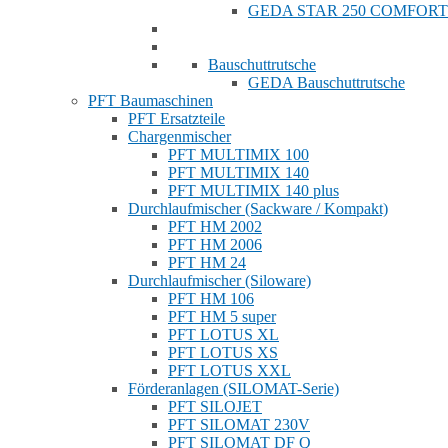
GEDA STAR 250 COMFORT
Bauschuttrutsche
GEDA Bauschuttrutsche
PFT Baumaschinen
PFT Ersatzteile
Chargenmischer
PFT MULTIMIX 100
PFT MULTIMIX 140
PFT MULTIMIX 140 plus
Durchlaufmischer (Sackware / Kompakt)
PFT HM 2002
PFT HM 2006
PFT HM 24
Durchlaufmischer (Siloware)
PFT HM 106
PFT HM 5 super
PFT LOTUS XL
PFT LOTUS XS
PFT LOTUS XXL
Förderanlagen (SILOMAT-Serie)
PFT SILOJET
PFT SILOMAT 230V
PFT SILOMAT DF Q