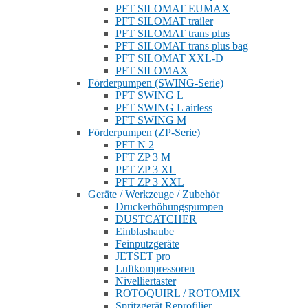
PFT SILOMAT EUMAX
PFT SILOMAT trailer
PFT SILOMAT trans plus
PFT SILOMAT trans plus bag
PFT SILOMAT XXL-D
PFT SILOMAX
Förderpumpen (SWING-Serie)
PFT SWING L
PFT SWING L airless
PFT SWING M
Förderpumpen (ZP-Serie)
PFT N 2
PFT ZP 3 M
PFT ZP 3 XL
PFT ZP 3 XXL
Geräte / Werkzeuge / Zubehör
Druckerhöhungspumpen
DUSTCATCHER
Einblashaube
Feinputzgeräte
JETSET pro
Luftkompressoren
Nivelliertaster
ROTOQUIRL / ROTOMIX
Spritzgerät Reprofilier