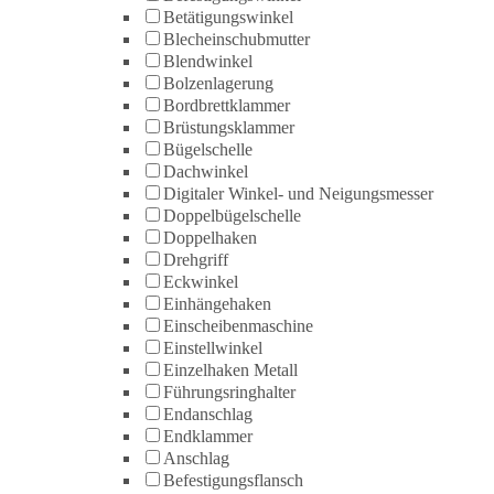
Betätigungswinkel
Blecheinschubmutter
Blendwinkel
Bolzenlagerung
Bordbrettklammer
Brüstungsklammer
Bügelschelle
Dachwinkel
Digitaler Winkel- und Neigungsmesser
Doppelbügelschelle
Doppelhaken
Drehgriff
Eckwinkel
Einhängehaken
Einscheibenmaschine
Einstellwinkel
Einzelhaken Metall
Führungsringhalter
Endanschlag
Endklammer
Anschlag
Befestigungsflansch