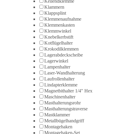
Keilendklemme
Klammern
Klappsplint
Klemmenaufnahme
Klemmenkasten
Klemmwinkel
Knebelkerbstift
Kotflügelhalter
Krokodilklemmen
Lagerabdeckscheibe
Lagerwinkel
Lampenhalter
Laser-Wandhalterung
Laufrollenhalter
Lindapterklemme
Magnetbithalter 1/4" Hex
Maschinenhalter
Masthalterungsrohr
Masthalterungstraverse
Mastklammer
Metallbügelhandgriff
Montagehaken
Montagehaken-Set