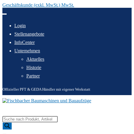
Geschäftskunde (exkl. MwSt.) MwSt.
Zum
Inhalt
springen
Login
Stellenangebote
InfoCenter
Unternehmen
Aktuelles
Historie
Partner
Offizieller PFT & GEDA Händler mit eigener Werkstatt
Products
search