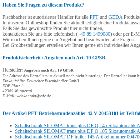
Haben Sie Fragen zu diesem Produkt?
Fischbacher ist autorisierter Händler für alle
PFT
und
GEDA
Produkte
In unserem Onlineshop finden Sie aktuell lediglich eine Produktauswa
Falls Sie das gewünschte Produkt hier nicht finden,
kontaktieren Sie uns bitte telefonisch (
+49 89 1499080
) oder per E-Ma
Wir machen Ihnen gerne ein Angebot und beantworten alle Fragen.
Bei Großbestellungen erstellen wir Ihnen gerne ein individuelles Ang
Produktsicherheit / Angaben nach Art. 19 GPSR
Hersteller:
Angaben nach Art. 19 GPSR
Die Adresse des Herstellers ist aktuell noch nicht hinterlegt. Der Hersteller kann 
Einkaufsbüro Deutscher Eisenhändler GmbH
EDE Platz 1
42389 Wuppertal
E-Mail: webkontakt@ede.de
Der Artikel
PFT Betriebsstundenzähler 42 V 20453101
ist Teil 
Schaltschrank SILOMAT trans plus DF Q 145 Siloautomatik 
Schaltschrank SILOMAT trans plus DF Q 105 Siloautomatik 
Schaltschrank SILOMAT DF trailer 145 Artikelnummer 0047