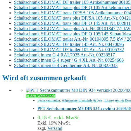
Schaltschrank SILOMAT DF trailer 105 Artikelnummer 0010
Schaltschrank SILOMAT trans plus DF Q 105 Artikelnummer
Schaltschrank SILOMAT trans DF/SA 105 Artikelnummer 00
Schaltschrank SILOMAT trans plus DF/SA 105 Art.-Nr. 0042
Schaltschrank SILOMAT trans plus DF Q 145 Art.-Nr. 00281
Schaltschrank SILOMAT trans plus Art.-Nr. 00101847 7,5 kW
Schaltschrank SILOMAT trans plus DF Q 105/145 Siloaufblas
Schaltschrank SILOMAT trailer Art.-Nr. 00104095 7,5 kW / 
Schaltschrank SILOMAT DF trailer 145 Art.-Nr. 00470095
Schaltschrank SILOMAT DF trailer 105 Art.-Nr. 00105332
Schaltschrank innen G 4 RAL7035 Art.-Nr. 00238517
Schaltschrank innen G 4 super / G 4 XL Art.-Nr. 00254666
Schaltschrank innen G 4 Geothermie Art.-Nr. 00823033
Wird oft zusammen gekauft
In den Warenkorb
Sechskantmutter
,
Allgemeine Ersatzteile & Sets
,
Eisenwaren & Bes
PFT Sechskantmutter M8 DIN 934 verzinkt 2020640
0,15
€
exkl. MwSt.
Exkl. 19% MwSt.
zzgl.
Versand