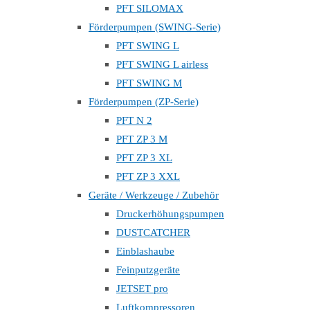
PFT SILOMAX
Förderpumpen (SWING-Serie)
PFT SWING L
PFT SWING L airless
PFT SWING M
Förderpumpen (ZP-Serie)
PFT N 2
PFT ZP 3 M
PFT ZP 3 XL
PFT ZP 3 XXL
Geräte / Werkzeuge / Zubehör
Druckerhöhungspumpen
DUSTCATCHER
Einblashaube
Feinputzgeräte
JETSET pro
Luftkompressoren