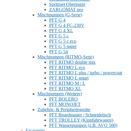
Spritzset Oberputze
ZARGOMAT pro
Mischpumpen (G-Serie)
PFT G 4
PFT G 4 FC-230V
PFT G 4 XL
PFT G 5 c
PFT G 5 c eco
PFT G 5 super
PFT G 54
Mischpumpen (RITMO-Serie)
PFT RITMO double mix
PFT RITMO L eco
PFT RITMO L plus / turbo / powercoat
PFT RITMO L smart
PFT RITMO M / L
PFT RITMO XL
Mischpumpen (Weitere)
PFT BOLERO
PFT MONOJET
Zubehör- & Peripheriegeräte
PFT Boardmaster / Schneidetisch
PFT TROLLEY (Kippfahrwagen)
PFT Wasserpumpen (z.B. AVO 500)
Ersatzteile