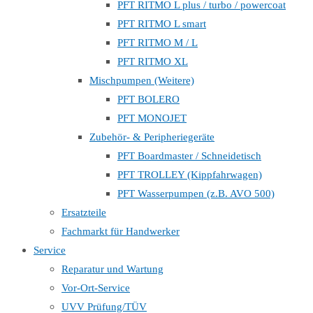
PFT RITMO L plus / turbo / powercoat
PFT RITMO L smart
PFT RITMO M / L
PFT RITMO XL
Mischpumpen (Weitere)
PFT BOLERO
PFT MONOJET
Zubehör- & Peripheriegeräte
PFT Boardmaster / Schneidetisch
PFT TROLLEY (Kippfahrwagen)
PFT Wasserpumpen (z.B. AVO 500)
Ersatzteile
Fachmarkt für Handwerker
Service
Reparatur und Wartung
Vor-Ort-Service
UVV Prüfung/TÜV