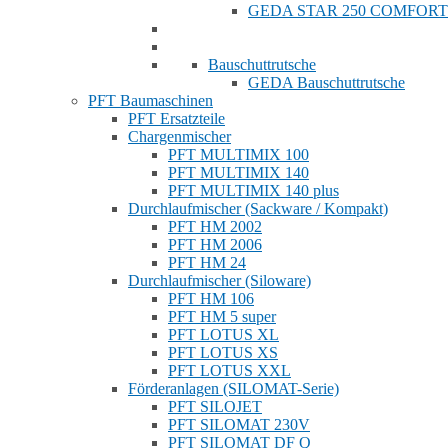
GEDA STAR 250 COMFORT
Bauschuttrutsche
GEDA Bauschuttrutsche
PFT Baumaschinen
PFT Ersatzteile
Chargenmischer
PFT MULTIMIX 100
PFT MULTIMIX 140
PFT MULTIMIX 140 plus
Durchlaufmischer (Sackware / Kompakt)
PFT HM 2002
PFT HM 2006
PFT HM 24
Durchlaufmischer (Siloware)
PFT HM 106
PFT HM 5 super
PFT LOTUS XL
PFT LOTUS XS
PFT LOTUS XXL
Förderanlagen (SILOMAT-Serie)
PFT SILOJET
PFT SILOMAT 230V
PFT SILOMAT DF Q