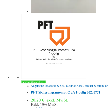
In den Warenkorb
Allgemeine Ersatzteile & Sets
,
Elektrik: Kabel, Stecker & Strom
,
Er
PFT Sicherungsautomat C 2A 1-polig 00233771
20,20
€
exkl. MwSt.
Exkl. 19% MwSt.