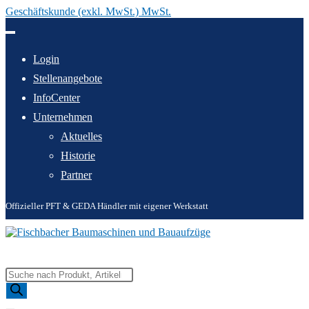
Geschäftskunde (exkl. MwSt.) MwSt.
Zum
Inhalt
springen
Login
Stellenangebote
InfoCenter
Unternehmen
Aktuelles
Historie
Partner
Offizieller PFT & GEDA Händler mit eigener Werkstatt
Products
search