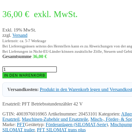
36,00
€
exkl. MwSt.
Exkl. 19% MwSt.
zzgl.
Versand
Lieferzeit: ca. 5-7 Werktage
Bei Lieferengpässen seitens des Herstellers kann es zu Abweichungen von der a
Bei Lieferungen in Nicht-EU-Länder können zusätzliche Zölle, Steuern und Gebü
Gesamtsumme
36,00
€
PFT
Betriebsstundenzähler
IN DEN WARENKORB
42
V
Versandkosten:
Produkt in den Warenkorb legen und Versandkos
20453101
Menge
Ersatzteil: PFT Betriebsstundenzähler 42 V
GTIN: 4003976016965
Artikelnummer:
20453101
Kategorien:
Allge
Ersatzteil
,
Maschinen-Zubehör und Ersatzteile
,
Misch-, Förder- & Spri
Marke:
PFT
Gerätetyp:
Förderanlagen (SILOMAT-Serie)
,
Mischpumpe
SILOMAT trailer
,
PFT SILOMAT trans plus