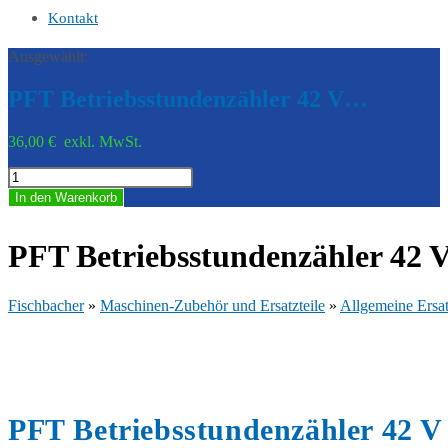
Kontakt
Ausgewählt:
PFT Betriebsstundenzähler 42 V…
36,00
€
exkl. MwSt.
PFT
Betriebsstundenzähler
In den Warenkorb
42
V
20453101
PFT Betriebsstundenzähler 42 
Menge
Fischbacher
»
Maschinen-Zubehör und Ersatzteile
»
Allgemeine Ersat
PFT Betriebsstundenzähler 42 V