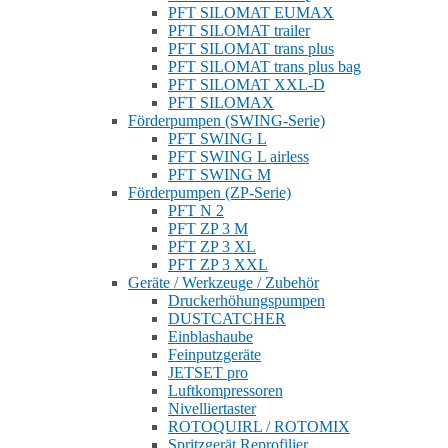
PFT SILOMAT EUMAX
PFT SILOMAT trailer
PFT SILOMAT trans plus
PFT SILOMAT trans plus bag
PFT SILOMAT XXL-D
PFT SILOMAX
Förderpumpen (SWING-Serie)
PFT SWING L
PFT SWING L airless
PFT SWING M
Förderpumpen (ZP-Serie)
PFT N 2
PFT ZP 3 M
PFT ZP 3 XL
PFT ZP 3 XXL
Geräte / Werkzeuge / Zubehör
Druckerhöhungspumpen
DUSTCATCHER
Einblashaube
Feinputzgeräte
JETSET pro
Luftkompressoren
Nivelliertaster
ROTOQUIRL / ROTOMIX
Spritzgerät Reprofilier