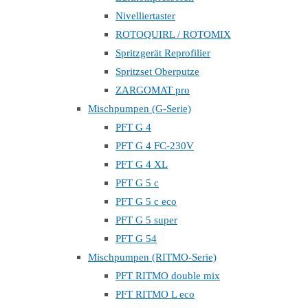
Nivelliertaster
ROTOQUIRL / ROTOMIX
Spritzgerät Reprofilier
Spritzset Oberputze
ZARGOMAT pro
Mischpumpen (G-Serie)
PFT G 4
PFT G 4 FC-230V
PFT G 4 XL
PFT G 5 c
PFT G 5 c eco
PFT G 5 super
PFT G 54
Mischpumpen (RITMO-Serie)
PFT RITMO double mix
PFT RITMO L eco