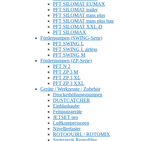
PFT SILOMAT EUMAX
PFT SILOMAT trailer
PFT SILOMAT trans plus
PFT SILOMAT trans plus bag
PFT SILOMAT XXL-D
PFT SILOMAX
Förderpumpen (SWING-Serie)
PFT SWING L
PFT SWING L airless
PFT SWING M
Förderpumpen (ZP-Serie)
PFT N 2
PFT ZP 3 M
PFT ZP 3 XL
PFT ZP 3 XXL
Geräte / Werkzeuge / Zubehör
Druckerhöhungspumpen
DUSTCATCHER
Einblashaube
Feinputzgeräte
JETSET pro
Luftkompressoren
Nivelliertaster
ROTOQUIRL / ROTOMIX
Spritzgerät Reprofilier