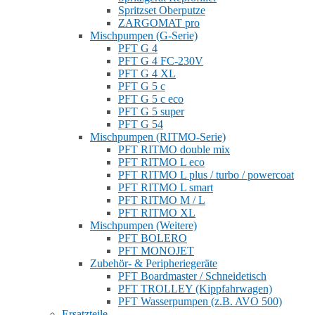
Spritzset Oberputze
ZARGOMAT pro
Mischpumpen (G-Serie)
PFT G 4
PFT G 4 FC-230V
PFT G 4 XL
PFT G 5 c
PFT G 5 c eco
PFT G 5 super
PFT G 54
Mischpumpen (RITMO-Serie)
PFT RITMO double mix
PFT RITMO L eco
PFT RITMO L plus / turbo / powercoat
PFT RITMO L smart
PFT RITMO M / L
PFT RITMO XL
Mischpumpen (Weitere)
PFT BOLERO
PFT MONOJET
Zubehör- & Peripheriegeräte
PFT Boardmaster / Schneidetisch
PFT TROLLEY (Kippfahrwagen)
PFT Wasserpumpen (z.B. AVO 500)
Ersatzteile