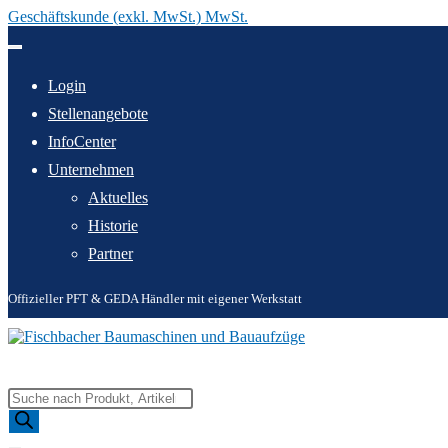
Geschäftskunde (exkl. MwSt.) MwSt.
Zum
Inhalt
springen
Login
Stellenangebote
InfoCenter
Unternehmen
Aktuelles
Historie
Partner
Offizieller PFT & GEDA Händler mit eigener Werkstatt
Products
search