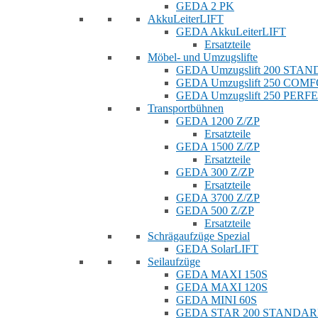
GEDA 2 PK
AkkuLeiterLIFT
GEDA AkkuLeiterLIFT
Ersatzteile
Möbel- und Umzugslifte
GEDA Umzugslift 200 STA
GEDA Umzugslift 250 COM
GEDA Umzugslift 250 PERF
Transportbühnen
GEDA 1200 Z/ZP
Ersatzteile
GEDA 1500 Z/ZP
Ersatzteile
GEDA 300 Z/ZP
Ersatzteile
GEDA 3700 Z/ZP
GEDA 500 Z/ZP
Ersatzteile
Schrägaufzüge Spezial
GEDA SolarLIFT
Seilaufzüge
GEDA MAXI 150S
GEDA MAXI 120S
GEDA MINI 60S
GEDA STAR 200 STANDA