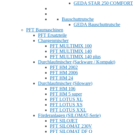
GEDA STAR 250 COMFORT
Bauschuttrutsche
GEDA Bauschuttrutsche
PFT Baumaschinen
PFT Ersatzteile
Chargenmischer
PFT MULTIMIX 100
PFT MULTIMIX 140
PFT MULTIMIX 140 plus
Durchlaufmischer (Sackware / Kompakt)
PFT HM 2002
PFT HM 2006
PFT HM 24
Durchlaufmischer (Siloware)
PFT HM 106
PFT HM 5 super
PFT LOTUS XL
PFT LOTUS XS
PFT LOTUS XXL
Förderanlagen (SILOMAT-Serie)
PFT SILOJET
PFT SILOMAT 230V
PFT SILOMAT DF Q