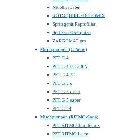
Nivelliertaster
ROTOQUIRL / ROTOMIX
Spritzgerät Reprofilier
Spritzset Oberputze
ZARGOMAT pro
Mischpumpen (G-Serie)
PFT G 4
PFT G 4 FC-230V
PFT G 4 XL
PFT G 5 c
PFT G 5 c eco
PFT G 5 super
PFT G 54
Mischpumpen (RITMO-Serie)
PFT RITMO double mix
PFT RITMO L eco