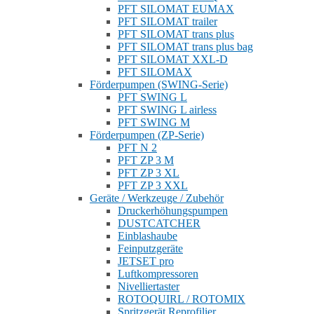
PFT SILOMAT EUMAX
PFT SILOMAT trailer
PFT SILOMAT trans plus
PFT SILOMAT trans plus bag
PFT SILOMAT XXL-D
PFT SILOMAX
Förderpumpen (SWING-Serie)
PFT SWING L
PFT SWING L airless
PFT SWING M
Förderpumpen (ZP-Serie)
PFT N 2
PFT ZP 3 M
PFT ZP 3 XL
PFT ZP 3 XXL
Geräte / Werkzeuge / Zubehör
Druckerhöhungspumpen
DUSTCATCHER
Einblashaube
Feinputzgeräte
JETSET pro
Luftkompressoren
Nivelliertaster
ROTOQUIRL / ROTOMIX
Spritzgerät Reprofilier