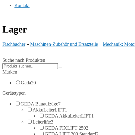
Kontakt
Lager
Fischbacher
»
Maschinen-Zubehör und Ersatzteile
»
Mechanik: Motor
Suche nach Produkten
Search
products:
Marken
Geda
20
Gerätetypen
GEDA Bauaufzüge
7
AkkuLeiterLIFT
1
GEDA AkkuLeiterLIFT
1
Leiterlifte
3
GEDA FIXLIFT 250
2
GEDA LIFT 200 Standard
2