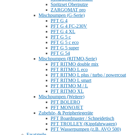
Spritzset Oberputze
ZARGOMAT pro
Mischpumpen (G-Serie)
PFT G 4
PFT G 4 FC-230V
PFT G 4 XL
PFT G 5 c
PFT G 5 c eco
PFT G 5 super
PFT G 54
Mischpumpen (RITMO-Serie)
PFT RITMO double mix
PFT RITMO L eco
PFT RITMO L plus / turbo / powercoat
PFT RITMO L smart
PFT RITMO M / L
PFT RITMO XL
Mischpumpen (Weitere)
PFT BOLERO
PFT MONOJET
Zubehör- & Peripheriegeräte
PFT Boardmaster / Schneidetisch
PFT TROLLEY (Kippfahrwagen)
PFT Wasserpumpen (z.B. AVO 500)
Ersatzteile