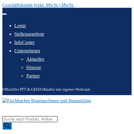
Geschäftskunde (exkl. MwSt.) MwSt.
Zum
Inhalt
springen
Login
Stellenangebote
InfoCenter
Unternehmen
Aktuelles
Historie
Partner
Offizieller PFT & GEDA Händler mit eigener Werkstatt
Products
search