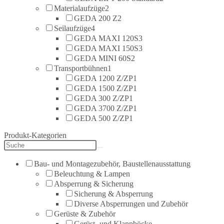
Materialaufzüge
2
GEDA 200 Z
2
Seilaufzüge
4
GEDA MAXI 120S
3
GEDA MAXI 150S
3
GEDA MINI 60S
2
Transportbühnen
1
GEDA 1200 Z/ZP
1
GEDA 1500 Z/ZP
1
GEDA 300 Z/ZP
1
GEDA 3700 Z/ZP
1
GEDA 500 Z/ZP
1
Produkt-Kategorien
Bau- und Montagezubehör, Baustellenausstattung
Beleuchtung & Lampen
Absperrung & Sicherung
Sicherung & Absperrung
Diverse Absperrungen und Zubehör
Gerüste & Zubehör
Gerüst- und Klappböcke