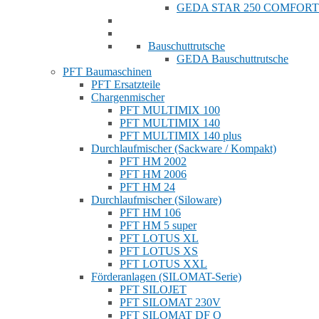
GEDA STAR 250 COMFORT
Bauschuttrutsche
GEDA Bauschuttrutsche
PFT Baumaschinen
PFT Ersatzteile
Chargenmischer
PFT MULTIMIX 100
PFT MULTIMIX 140
PFT MULTIMIX 140 plus
Durchlaufmischer (Sackware / Kompakt)
PFT HM 2002
PFT HM 2006
PFT HM 24
Durchlaufmischer (Siloware)
PFT HM 106
PFT HM 5 super
PFT LOTUS XL
PFT LOTUS XS
PFT LOTUS XXL
Förderanlagen (SILOMAT-Serie)
PFT SILOJET
PFT SILOMAT 230V
PFT SILOMAT DF Q