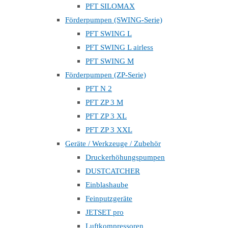
PFT SILOMAX
Förderpumpen (SWING-Serie)
PFT SWING L
PFT SWING L airless
PFT SWING M
Förderpumpen (ZP-Serie)
PFT N 2
PFT ZP 3 M
PFT ZP 3 XL
PFT ZP 3 XXL
Geräte / Werkzeuge / Zubehör
Druckerhöhungspumpen
DUSTCATCHER
Einblashaube
Feinputzgeräte
JETSET pro
Luftkompressoren