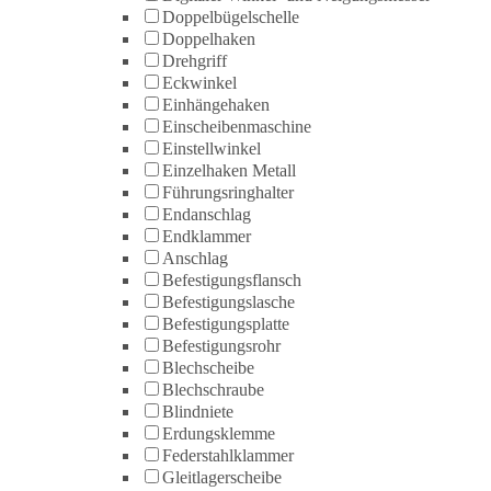
Doppelbügelschelle
Doppelhaken
Drehgriff
Eckwinkel
Einhängehaken
Einscheibenmaschine
Einstellwinkel
Einzelhaken Metall
Führungsringhalter
Endanschlag
Endklammer
Anschlag
Befestigungsflansch
Befestigungslasche
Befestigungsplatte
Befestigungsrohr
Blechscheibe
Blechschraube
Blindniete
Erdungsklemme
Federstahlklammer
Gleitlagerscheibe