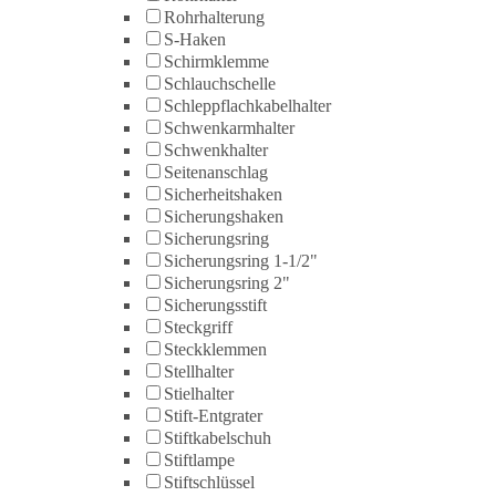
Rohrhalterung
S-Haken
Schirmklemme
Schlauchschelle
Schleppflachkabelhalter
Schwenkarmhalter
Schwenkhalter
Seitenanschlag
Sicherheitshaken
Sicherungshaken
Sicherungsring
Sicherungsring 1-1/2"
Sicherungsring 2"
Sicherungsstift
Steckgriff
Steckklemmen
Stellhalter
Stielhalter
Stift-Entgrater
Stiftkabelschuh
Stiftlampe
Stiftschlüssel