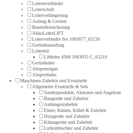
Leiternverbinder
Leiterschuh
Leiterverlängerung
Aufzug & Gerüste
Baustellensicherung
AkkuLeiterLIFT
Leiterverbinder Set 1093077_65230
Gerüstbauaufzug
Leiterteil
Liftleiter 4500 1093055 C_65210
Gerüsthalter
Absperrorgan
Absperrhahn
Maschinen-Zubehör und Ersatzteile
Allgemeine Ersatzteile & Sets
Sonderprodukte, Aktionen und Angebote
Baugeräte und Zubehör
Anhängerzubehör
Eimer, Kästen, Kübel & Zubehör
Heizgeräte und Zubehör
Klimageräte und Zubehör
Luftentfeuchter und Zubehör