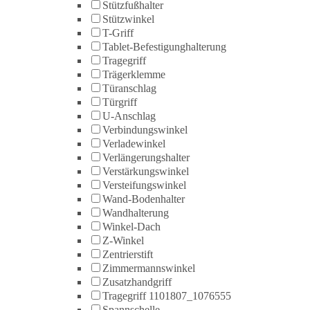
Stützfußhalter
Stützwinkel
T-Griff
Tablet-Befestigunghalterung
Tragegriff
Trägerklemme
Türanschlag
Türgriff
U-Anschlag
Verbindungswinkel
Verladewinkel
Verlängerungshalter
Verstärkungswinkel
Versteifungswinkel
Wand-Bodenhalter
Wandhalterung
Winkel-Dach
Z-Winkel
Zentrierstift
Zimmermannswinkel
Zusatzhandgriff
Tragegriff 1101807_1076555
Spannschelle