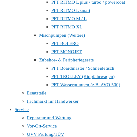
PFT RITMO L plus / turbo / powercoat
PFT RITMO L smart
PFT RITMO M / L
PFT RITMO XL
Mischpumpen (Weitere)
PFT BOLERO
PFT MONOJET
Zubehör- & Peripheriegeräte
PFT Boardmaster / Schneidetisch
PFT TROLLEY (Kippfahrwagen)
PFT Wasserpumpen (z.B. AVO 500)
Ersatzteile
Fachmarkt für Handwerker
Service
Reparatur und Wartung
Vor-Ort-Service
UVV Prüfung/TÜV