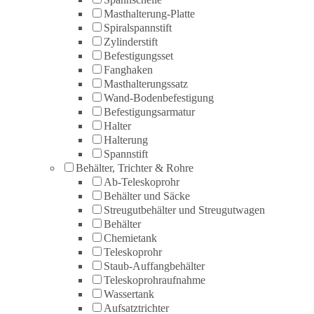
Masthalterung-Platte
Spiralspannstift
Zylinderstift
Befestigungsset
Fanghaken
Masthalterungssatz
Wand-Bodenbefestigung
Befestigungsarmatur
Halter
Halterung
Spannstift
Behälter, Trichter & Rohre
Ab-Teleskoprohr
Behälter und Säcke
Streugutbehälter und Streugutwagen
Behälter
Chemietank
Teleskoprohr
Staub-Auffangbehälter
Teleskoprohraufnahme
Wassertank
Aufsatztrichter