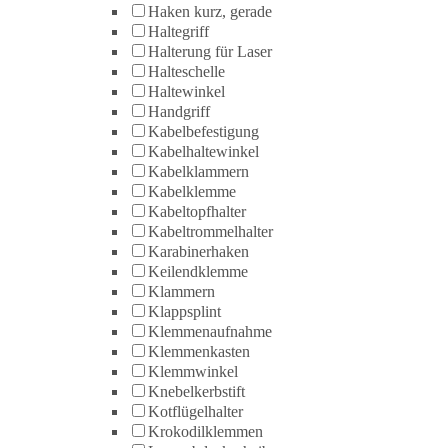
Haken kurz, gerade
Haltegriff
Halterung für Laser
Halteschelle
Haltewinkel
Handgriff
Kabelbefestigung
Kabelhaltewinkel
Kabelklammern
Kabelklemme
Kabeltopfhalter
Kabeltrommelhalter
Karabinerhaken
Keilendklemme
Klammern
Klappsplint
Klemmenaufnahme
Klemmenkasten
Klemmwinkel
Knebelkerbstift
Kotflügelhalter
Krokodilklemmen