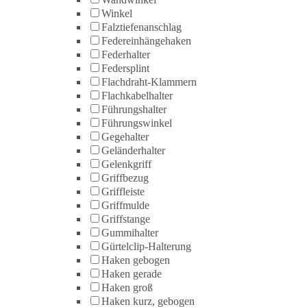
Winkel
Falztiefenanschlag
Federeinhängehaken
Federhalter
Federsplint
Flachdraht-Klammern
Flachkabelhalter
Führungshalter
Führungswinkel
Gegehalter
Geländerhalter
Gelenkgriff
Griffbezug
Griffleiste
Griffmulde
Griffstange
Gummihalter
Gürtelclip-Halterung
Haken gebogen
Haken gerade
Haken groß
Haken kurz, gebogen