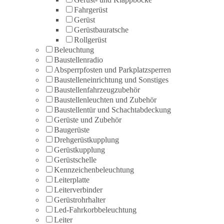
Fahrgerüst
Gerüst
Gerüstbauratsche
Rollgerüst
Beleuchtung
Baustellenradio
Absperrpfosten und Parkplatzsperren
Baustelleneinrichtung und Sonstiges
Baustellenfahrzeugzubehör
Baustellenleuchten und Zubehör
Baustellentür und Schachtabdeckung
Gerüste und Zubehör
Baugerüste
Drehgerüstkupplung
Gerüstkupplung
Gerüstschelle
Kennzeichenbeleuchtung
Leiterplatte
Leiterverbinder
Gerüstrohrhalter
Led-Fahrkorbbeleuchtung
Leiter