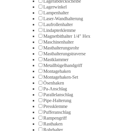
Lagerabdeckscheibe
Lagerwinkel
Lampenhalter
Laser-Wandhalterung
Laufrollenhalter
Lindapterklemme
Magnetbithalter 1/4" Hex
Maschinenhalter
Masthalterungsrohr
Masthalterungstraverse
Mastklammer
Metallbügelhandgriff
Montagehaken
Montagehaken-Set
Ösenhaken
Pa-Anschlag
Parallelanschlag
Pipe-Halterung
Pressklemme
Pufferanschlag
Rampengriff
Rasthaken
Rohrhalter