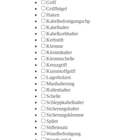
Griff
Griffbügel
Haken
Kabelbefestigungsclip
Kabelhalter
Kabelkorbhalter
Kerbstift
Klemme
Klemmhalter
Klemmschelle
Kreuzgriff
Kunststoffgriff
Lagerbolzen
Masthalterung
Rollenhalter
Schelle
Schleppkabelhalter
Sicherungshalter
Sicherungsklemme
Splint
Stifteinsatz
Wandbefestigung
Wandwinkel