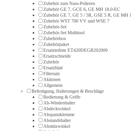
Zubehör zum Nass-Polieren
Zubehör GE 7, GCE 6, GE MH 18.0-EC
Zubehör GE 7, GE 5 / 5R, GSE 5 R, GE MH 
Zubehör WST 700 VV und WSE 7
Zubehör-Set
Zubehör-Set Multitool
Zubehörbox
Zubehörpaket
Ersatzteiliste ET420DEGB202009
Ersatzschneide
Zubehör
Ersatzblatt
Filtersatz
Aktionen
Allgemein
Befestigung, Halterungen & Beschläge
Bedienung & Griffe
Ab-Windenhalter
Abdeckwinkel
Abspannklemme
Abstandshalter
Abstützwinkel