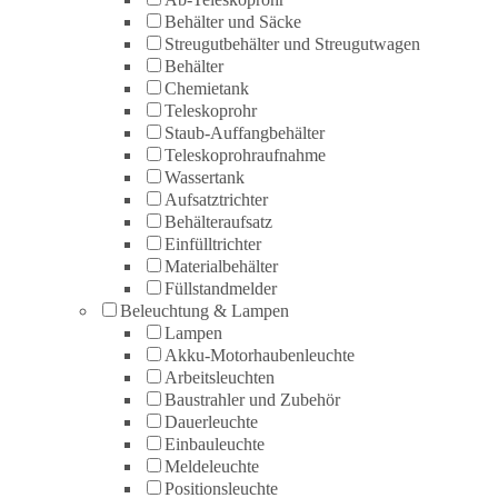
Behälter und Säcke
Streugutbehälter und Streugutwagen
Behälter
Chemietank
Teleskoprohr
Staub-Auffangbehälter
Teleskoprohraufnahme
Wassertank
Aufsatztrichter
Behälteraufsatz
Einfülltrichter
Materialbehälter
Füllstandmelder
Beleuchtung & Lampen
Lampen
Akku-Motorhaubenleuchte
Arbeitsleuchten
Baustrahler und Zubehör
Dauerleuchte
Einbauleuchte
Meldeleuchte
Positionsleuchte