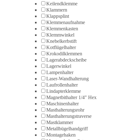
Keilendklemme
Klammern
Klappsplint
Klemmenaufnahme
Klemmenkasten
Klemmwinkel
Knebelkerbstift
Kotflügelhalter
Krokodilklemmen
Lagerabdeckscheibe
Lagerwinkel
Lampenhalter
Laser-Wandhalterung
Laufrollenhalter
Lindapterklemme
Magnetbithalter 1/4" Hex
Maschinenhalter
Masthalterungsrohr
Masthalterungstraverse
Mastklammer
Metallbügelhandgriff
Montagehaken