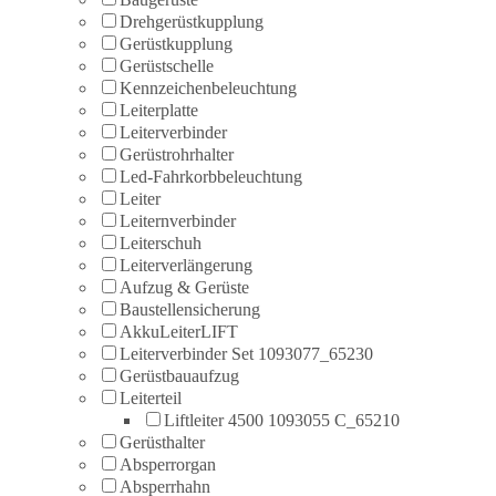
Drehgerüstkupplung
Gerüstkupplung
Gerüstschelle
Kennzeichenbeleuchtung
Leiterplatte
Leiterverbinder
Gerüstrohrhalter
Led-Fahrkorbbeleuchtung
Leiter
Leiternverbinder
Leiterschuh
Leiterverlängerung
Aufzug & Gerüste
Baustellensicherung
AkkuLeiterLIFT
Leiterverbinder Set 1093077_65230
Gerüstbauaufzug
Leiterteil
Liftleiter 4500 1093055 C_65210
Gerüsthalter
Absperrorgan
Absperrhahn