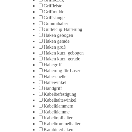
Griffleiste
Griffmulde
Griffstange
Gummihalter
Gürtelclip-Halterung
Haken gebogen
Haken gerade
Haken groß
Haken kurz, gebogen
Haken kurz, gerade
Haltegriff
Halterung für Laser
Halteschelle
Haltewinkel
Handgriff
Kabelbefestigung
Kabelhaltewinkel
Kabelklammern
Kabelklemme
Kabeltopfhalter
Kabeltrommelhalter
Karabinerhaken