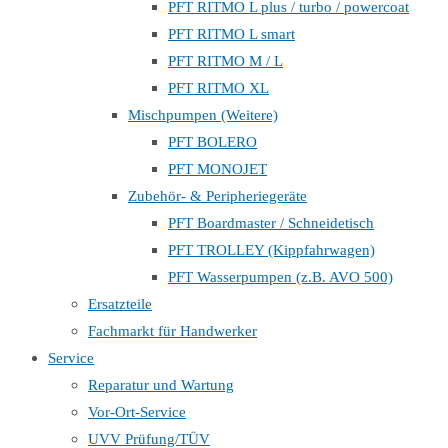
PFT RITMO L plus / turbo / powercoat
PFT RITMO L smart
PFT RITMO M / L
PFT RITMO XL
Mischpumpen (Weitere)
PFT BOLERO
PFT MONOJET
Zubehör- & Peripheriegeräte
PFT Boardmaster / Schneidetisch
PFT TROLLEY (Kippfahrwagen)
PFT Wasserpumpen (z.B. AVO 500)
Ersatzteile
Fachmarkt für Handwerker
Service
Reparatur und Wartung
Vor-Ort-Service
UVV Prüfung/TÜV