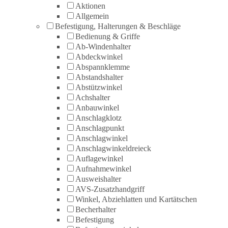
Aktionen
Allgemein
Befestigung, Halterungen & Beschläge
Bedienung & Griffe
Ab-Windenhalter
Abdeckwinkel
Abspannklemme
Abstandshalter
Abstützwinkel
Achshalter
Anbauwinkel
Anschlagklotz
Anschlagpunkt
Anschlagwinkel
Anschlagwinkeldreieck
Auflagewinkel
Aufnahmewinkel
Ausweishalter
AVS-Zusatzhandgriff
Winkel, Abziehlatten und Kartätschen
Becherhalter
Befestigung