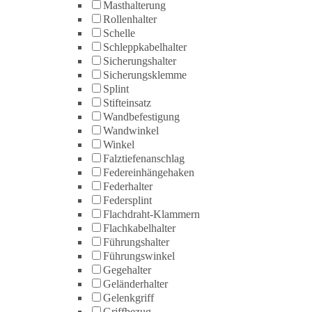
Masthalterung
Rollenhalter
Schelle
Schleppkabelhalter
Sicherungshalter
Sicherungsklemme
Splint
Stifteinsatz
Wandbefestigung
Wandwinkel
Winkel
Falztiefenanschlag
Federeinhängehaken
Federhalter
Federsplint
Flachdraht-Klammern
Flachkabelhalter
Führungshalter
Führungswinkel
Gegehalter
Geländerhalter
Gelenkgriff
Griffbezug