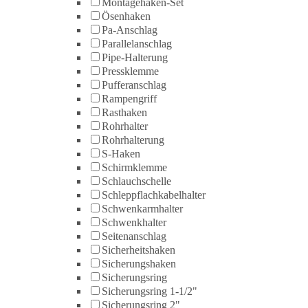
Montagehaken-Set
Ösenhaken
Pa-Anschlag
Parallelanschlag
Pipe-Halterung
Pressklemme
Pufferanschlag
Rampengriff
Rasthaken
Rohrhalter
Rohrhalterung
S-Haken
Schirmklemme
Schlauchschelle
Schleppflachkabelhalter
Schwenkarmhalter
Schwenkhalter
Seitenanschlag
Sicherheitshaken
Sicherungshaken
Sicherungsring
Sicherungsring 1-1/2"
Sicherungsring 2"