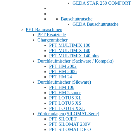
GEDA STAR 250 COMFORT
Bauschuttrutsche
GEDA Bauschuttrutsche
PFT Baumaschinen
PFT Ersatzteile
Chargenmischer
PFT MULTIMIX 100
PFT MULTIMIX 140
PFT MULTIMIX 140 plus
Durchlaufmischer (Sackware / Kompakt)
PFT HM 2002
PFT HM 2006
PFT HM 24
Durchlaufmischer (Siloware)
PFT HM 106
PFT HM 5 super
PFT LOTUS XL
PFT LOTUS XS
PFT LOTUS XXL
Förderanlagen (SILOMAT-Serie)
PFT SILOJET
PFT SILOMAT 230V
PFT SILOMAT DF Q