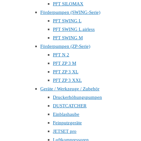
PFT SILOMAX
Förderpumpen (SWING-Serie)
PFT SWING L
PFT SWING L airless
PFT SWING M
Förderpumpen (ZP-Serie)
PFT N 2
PFT ZP 3 M
PFT ZP 3 XL
PFT ZP 3 XXL
Geräte / Werkzeuge / Zubehör
Druckerhöhungspumpen
DUSTCATCHER
Einblashaube
Feinputzgeräte
JETSET pro
Luftkompressoren