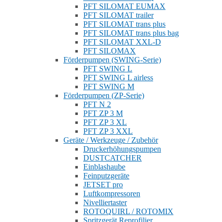
PFT SILOMAT EUMAX
PFT SILOMAT trailer
PFT SILOMAT trans plus
PFT SILOMAT trans plus bag
PFT SILOMAT XXL-D
PFT SILOMAX
Förderpumpen (SWING-Serie)
PFT SWING L
PFT SWING L airless
PFT SWING M
Förderpumpen (ZP-Serie)
PFT N 2
PFT ZP 3 M
PFT ZP 3 XL
PFT ZP 3 XXL
Geräte / Werkzeuge / Zubehör
Druckerhöhungspumpen
DUSTCATCHER
Einblashaube
Feinputzgeräte
JETSET pro
Luftkompressoren
Nivelliertaster
ROTOQUIRL / ROTOMIX
Spritzgerät Reprofilier