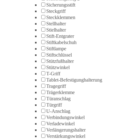
Sicherungsstift
Steckgriff
Steckklemmen
Stellhalter
Stielhalter
Stift-Entgrater
Stiftkabelschuh
Stiftlampe
Stiftschlüssel
Stützfußhalter
Stützwinkel
T-Griff
Tablet-Befestigunghalterung
Tragegriff
Trägerklemme
Türanschlag
Türgriff
U-Anschlag
Verbindungswinkel
Verladewinkel
Verlängerungshalter
Verstärkungswinkel