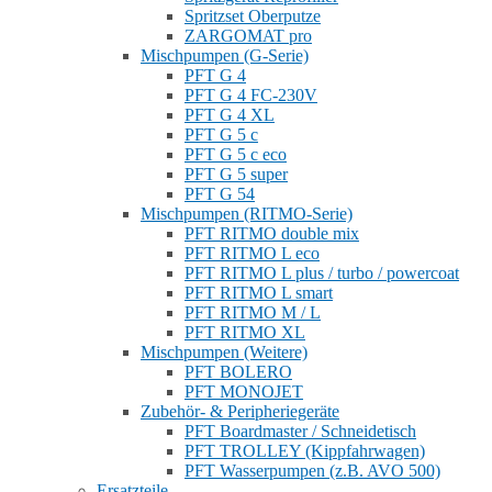
Spritzset Oberputze
ZARGOMAT pro
Mischpumpen (G-Serie)
PFT G 4
PFT G 4 FC-230V
PFT G 4 XL
PFT G 5 c
PFT G 5 c eco
PFT G 5 super
PFT G 54
Mischpumpen (RITMO-Serie)
PFT RITMO double mix
PFT RITMO L eco
PFT RITMO L plus / turbo / powercoat
PFT RITMO L smart
PFT RITMO M / L
PFT RITMO XL
Mischpumpen (Weitere)
PFT BOLERO
PFT MONOJET
Zubehör- & Peripheriegeräte
PFT Boardmaster / Schneidetisch
PFT TROLLEY (Kippfahrwagen)
PFT Wasserpumpen (z.B. AVO 500)
Ersatzteile