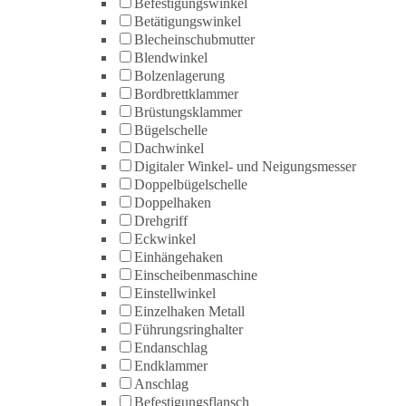
Befestigungswinkel
Betätigungswinkel
Blecheinschubmutter
Blendwinkel
Bolzenlagerung
Bordbrettklammer
Brüstungsklammer
Bügelschelle
Dachwinkel
Digitaler Winkel- und Neigungsmesser
Doppelbügelschelle
Doppelhaken
Drehgriff
Eckwinkel
Einhängehaken
Einscheibenmaschine
Einstellwinkel
Einzelhaken Metall
Führungsringhalter
Endanschlag
Endklammer
Anschlag
Befestigungsflansch