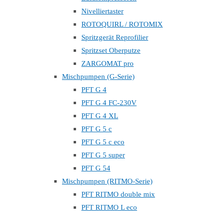
Nivelliertaster
ROTOQUIRL / ROTOMIX
Spritzgerät Reprofilier
Spritzset Oberputze
ZARGOMAT pro
Mischpumpen (G-Serie)
PFT G 4
PFT G 4 FC-230V
PFT G 4 XL
PFT G 5 c
PFT G 5 c eco
PFT G 5 super
PFT G 54
Mischpumpen (RITMO-Serie)
PFT RITMO double mix
PFT RITMO L eco