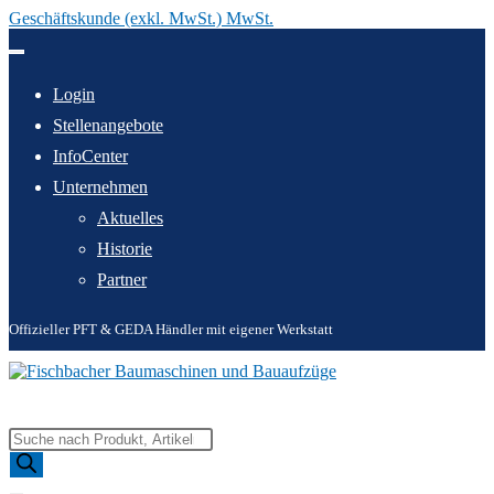
Geschäftskunde (exkl. MwSt.) MwSt.
Zum
Inhalt
springen
Login
Stellenangebote
InfoCenter
Unternehmen
Aktuelles
Historie
Partner
Offizieller PFT & GEDA Händler mit eigener Werkstatt
Products
search