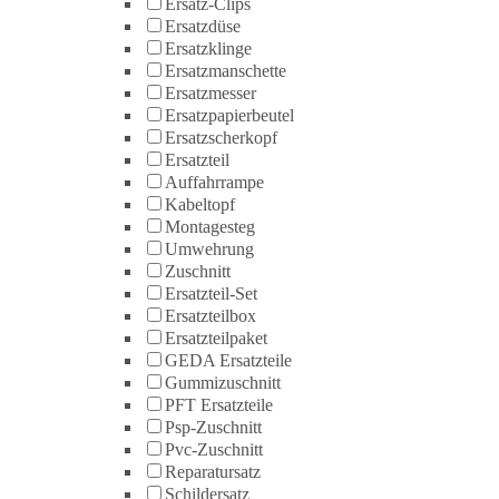
Ersatz-Clips
Ersatzdüse
Ersatzklinge
Ersatzmanschette
Ersatzmesser
Ersatzpapierbeutel
Ersatzscherkopf
Ersatzteil
Auffahrrampe
Kabeltopf
Montagesteg
Umwehrung
Zuschnitt
Ersatzteil-Set
Ersatzteilbox
Ersatzteilpaket
GEDA Ersatzteile
Gummizuschnitt
PFT Ersatzteile
Psp-Zuschnitt
Pvc-Zuschnitt
Reparatursatz
Schildersatz