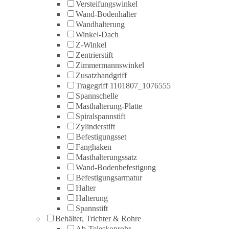
Versteifungswinkel
Wand-Bodenhalter
Wandhalterung
Winkel-Dach
Z-Winkel
Zentrierstift
Zimmermannswinkel
Zusatzhandgriff
Tragegriff 1101807_1076555
Spannschelle
Masthalterung-Platte
Spiralspannstift
Zylinderstift
Befestigungsset
Fanghaken
Masthalterungssatz
Wand-Bodenbefestigung
Befestigungsarmatur
Halter
Halterung
Spannstift
Behälter, Trichter & Rohre
Ab-Teleskoprohr