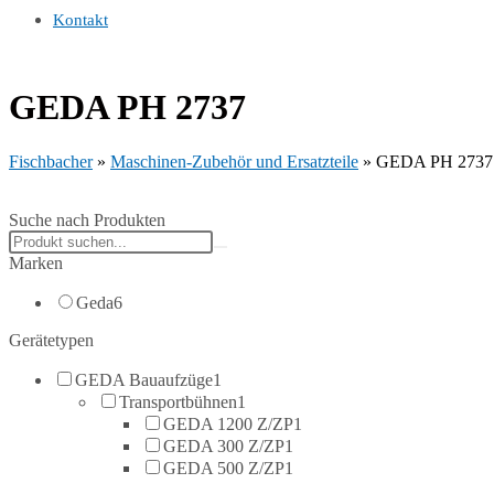
Kontakt
GEDA PH 2737
Fischbacher
»
Maschinen-Zubehör und Ersatzteile
»
GEDA PH 2737
Suche nach Produkten
Search
products:
Marken
Geda
6
Gerätetypen
GEDA Bauaufzüge
1
Transportbühnen
1
GEDA 1200 Z/ZP
1
GEDA 300 Z/ZP
1
GEDA 500 Z/ZP
1