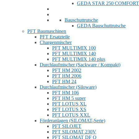
GEDA STAR 250 COMFORT
Bauschuttrutsche
GEDA Bauschuttrutsche
PFT Baumaschinen
PFT Ersatzteile
Chargenmischer
PFT MULTIMIX 100
PFT MULTIMIX 140
PFT MULTIMIX 140 plus
Durchlaufmischer (Sackware / Kompakt)
PFT HM 2002
PFT HM 2006
PFT HM 24
Durchlaufmischer (Siloware)
PFT HM 106
PFT HM 5 super
PFT LOTUS XL
PFT LOTUS XS
PFT LOTUS XXL
Förderanlagen (SILOMAT-Serie)
PFT SILOJET
PFT SILOMAT 230V
PFT SILOMAT DF Q