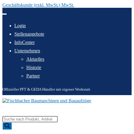
Geschäftskunde (exkl. MwSt.) MwSt.
Zum
Inhalt
springen
Login
Stellenangebote
InfoCenter
Unternehmen
Aktuelles
Historie
Partner
Offizieller PFT & GEDA Händler mit eigener Werkstatt
Products
search