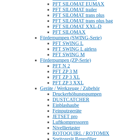
PFT SILOMAT EUMAX
PFT SILOMAT trailer
PFT SILOMAT trans plus
PFT SILOMAT trans plus bag
PFT SILOMAT XXL-D
PFT SILOMAX
Förderpumpen (SWING-Serie)
PFT SWING L
PFT SWING L airless
PFT SWING M
Förderpumpen (ZP-Serie)
PFT N 2
PFT ZP 3 M
PFT ZP 3 XL
PFT ZP 3 XXL
Geräte / Werkzeuge / Zubehör
Druckerhöhungspumpen
DUSTCATCHER
Einblashaube
Feinputzgeräte
JETSET pro
Luftkompressoren
Nivelliertaster
ROTOQUIRL / ROTOMIX
Spritzgerät Reprofilier