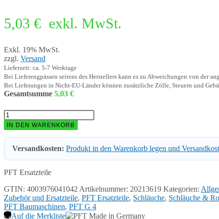
5,03
€
exkl. MwSt.
Exkl. 19% MwSt.
zzgl.
Versand
Lieferzeit: ca. 5-7 Werktage
Bei Lieferengpässen seitens des Herstellers kann es zu Abweichungen von der a
Bei Lieferungen in Nicht-EU-Länder können zusätzliche Zölle, Steuern und Gebü
Gesamtsumme
5,03
€
PFT
Wasser-/Luftschlauch
IN DEN WARENKORB
DN19
-
Versandkosten:
Produkt in den Warenkorb legen und Versandkos
580
mm
Menge
PFT Ersatzteile
GTIN: 4003976041042
Artikelnummer:
20213619
Kategorien:
Allge
Zubehör und Ersatzteile
,
PFT Ersatzteile
,
Schläuche
,
Schläuche & Ro
PFT Baumaschinen
,
PFT G 4
Auf die Merkliste