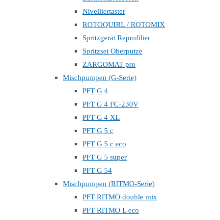
Nivelliertaster
ROTOQUIRL / ROTOMIX
Spritzgerät Reprofilier
Spritzset Oberputze
ZARGOMAT pro
Mischpumpen (G-Serie)
PFT G 4
PFT G 4 FC-230V
PFT G 4 XL
PFT G 5 c
PFT G 5 c eco
PFT G 5 super
PFT G 54
Mischpumpen (RITMO-Serie)
PFT RITMO double mix
PFT RITMO L eco