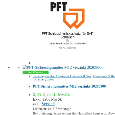
In den Warenkorb
Sicherungsmutter
,
Allgemeine Ersatzteile & Sets
,
Eisenwaren & Bes
Sicherung
,
Stator
PFT Sicherungsmutter M12 verzinkt 20208900
0,85
€
exkl. MwSt.
Exkl. 19% MwSt.
zzgl.
Versand
Lieferzeit: ca. 5-7 Werktage
Bei Lieferengpässen seitens des Herstellers kann es zu A