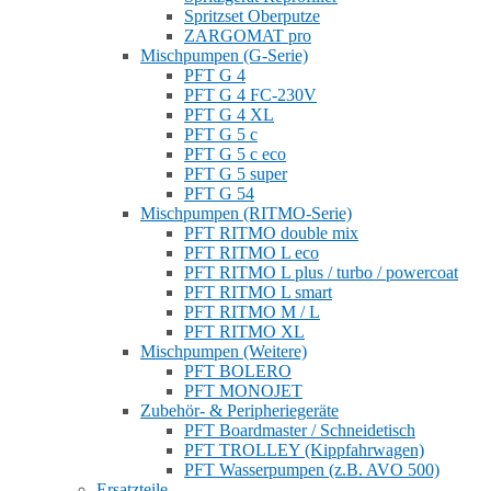
Spritzset Oberputze
ZARGOMAT pro
Mischpumpen (G-Serie)
PFT G 4
PFT G 4 FC-230V
PFT G 4 XL
PFT G 5 c
PFT G 5 c eco
PFT G 5 super
PFT G 54
Mischpumpen (RITMO-Serie)
PFT RITMO double mix
PFT RITMO L eco
PFT RITMO L plus / turbo / powercoat
PFT RITMO L smart
PFT RITMO M / L
PFT RITMO XL
Mischpumpen (Weitere)
PFT BOLERO
PFT MONOJET
Zubehör- & Peripheriegeräte
PFT Boardmaster / Schneidetisch
PFT TROLLEY (Kippfahrwagen)
PFT Wasserpumpen (z.B. AVO 500)
Ersatzteile