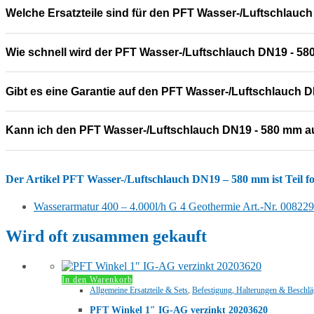
Welche Ersatzteile sind für den PFT Wasser-/Luftschlauc
Wie schnell wird der PFT Wasser-/Luftschlauch DN19 - 580
Gibt es eine Garantie auf den PFT Wasser-/Luftschlauch 
Kann ich den PFT Wasser-/Luftschlauch DN19 - 580 mm a
Der Artikel
PFT Wasser-/Luftschlauch DN19 – 580 mm
ist Teil 
Wasserarmatur 400 – 4.000l/h G 4 Geothermie Art.-Nr. 00822
Wird oft zusammen gekauft
In den Warenkorb
Allgemeine Ersatzteile & Sets
,
Befestigung, Halterungen & Beschlä
PFT Winkel 1″ IG-AG verzinkt 20203620