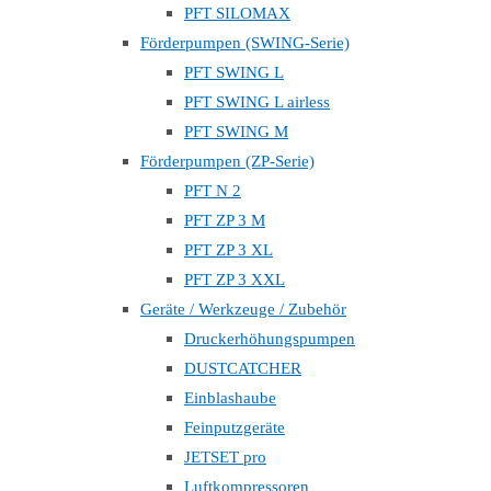
PFT SILOMAX
Förderpumpen (SWING-Serie)
PFT SWING L
PFT SWING L airless
PFT SWING M
Förderpumpen (ZP-Serie)
PFT N 2
PFT ZP 3 M
PFT ZP 3 XL
PFT ZP 3 XXL
Geräte / Werkzeuge / Zubehör
Druckerhöhungspumpen
DUSTCATCHER
Einblashaube
Feinputzgeräte
JETSET pro
Luftkompressoren