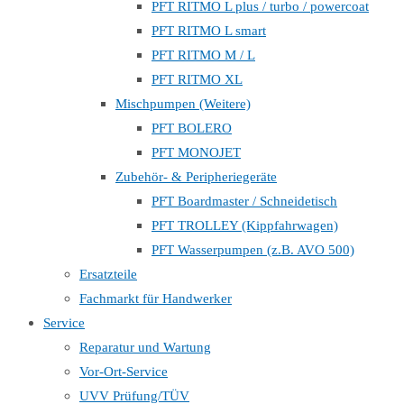
PFT RITMO L plus / turbo / powercoat
PFT RITMO L smart
PFT RITMO M / L
PFT RITMO XL
Mischpumpen (Weitere)
PFT BOLERO
PFT MONOJET
Zubehör- & Peripheriegeräte
PFT Boardmaster / Schneidetisch
PFT TROLLEY (Kippfahrwagen)
PFT Wasserpumpen (z.B. AVO 500)
Ersatzteile
Fachmarkt für Handwerker
Service
Reparatur und Wartung
Vor-Ort-Service
UVV Prüfung/TÜV