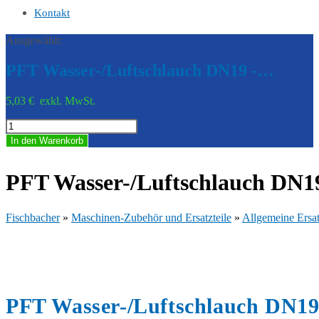
Kontakt
Ausgewählt:
PFT Wasser-/Luftschlauch DN19 -…
5,03
€
exkl. MwSt.
PFT
Wasser-/Luftschlauch
In den Warenkorb
DN19
-
580
PFT Wasser-/Luftschlauch DN1
mm
Menge
Fischbacher
»
Maschinen-Zubehör und Ersatzteile
»
Allgemeine Ersat
PFT Wasser-/Luftschlauch DN1