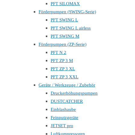
PFT SILOMAX
Förderpumpen (SWING-Serie)
PFT SWING L
PFT SWING L airless
PFT SWING M
Förderpumpen (ZP-Serie)
PFT N 2
PFT ZP 3 M
PFT ZP 3 XL
PFT ZP 3 XXL
Geräte / Werkzeuge / Zubehör
Druckerhöhungspumpen
DUSTCATCHER
Einblashaube
Feinputzgeräte
JETSET pro
Luftkompressoren