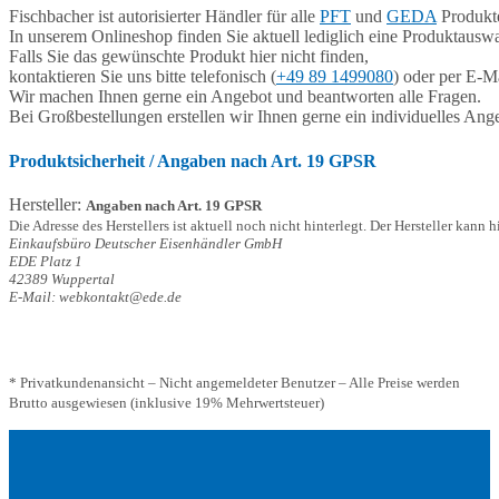
Fischbacher ist autorisierter Händler für alle
PFT
und
GEDA
Produkte
In unserem Onlineshop finden Sie aktuell lediglich eine Produktauswa
Falls Sie das gewünschte Produkt hier nicht finden,
kontaktieren Sie uns bitte telefonisch (
+49 89 1499080
) oder per E-Ma
Wir machen Ihnen gerne ein Angebot und beantworten alle Fragen.
Bei Großbestellungen erstellen wir Ihnen gerne ein individuelles Ang
Produktsicherheit / Angaben nach Art. 19 GPSR
Hersteller:
Angaben nach Art. 19 GPSR
Die Adresse des Herstellers ist aktuell noch nicht hinterlegt. Der Hersteller kann 
Einkaufsbüro Deutscher Eisenhändler GmbH
EDE Platz 1
42389 Wuppertal
E-Mail: webkontakt@ede.de
* Privatkundenansicht – Nicht angemeldeter Benutzer – Alle Preise werden
Brutto ausgewiesen (inklusive 19% Mehrwertsteuer)