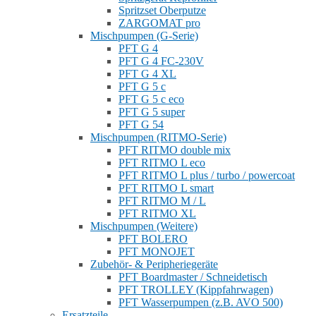
Spritzset Oberputze
ZARGOMAT pro
Mischpumpen (G-Serie)
PFT G 4
PFT G 4 FC-230V
PFT G 4 XL
PFT G 5 c
PFT G 5 c eco
PFT G 5 super
PFT G 54
Mischpumpen (RITMO-Serie)
PFT RITMO double mix
PFT RITMO L eco
PFT RITMO L plus / turbo / powercoat
PFT RITMO L smart
PFT RITMO M / L
PFT RITMO XL
Mischpumpen (Weitere)
PFT BOLERO
PFT MONOJET
Zubehör- & Peripheriegeräte
PFT Boardmaster / Schneidetisch
PFT TROLLEY (Kippfahrwagen)
PFT Wasserpumpen (z.B. AVO 500)
Ersatzteile