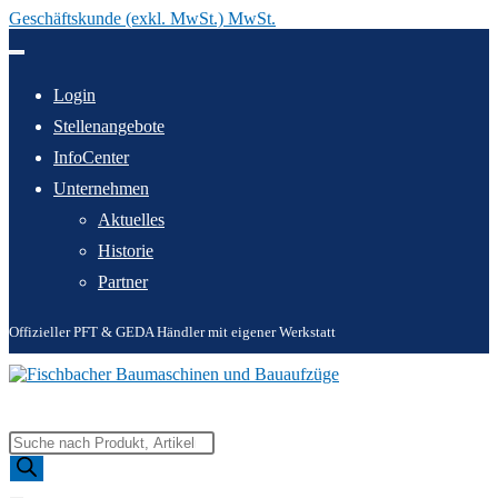
Geschäftskunde (exkl. MwSt.) MwSt.
Zum
Inhalt
springen
Login
Stellenangebote
InfoCenter
Unternehmen
Aktuelles
Historie
Partner
Offizieller PFT & GEDA Händler mit eigener Werkstatt
Products
search