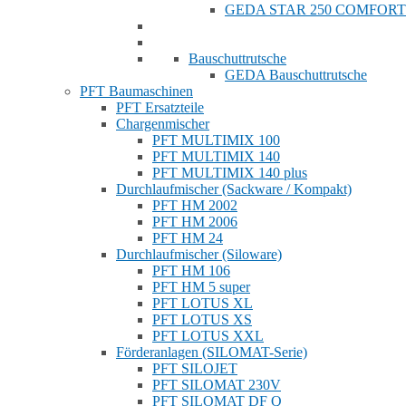
GEDA STAR 250 COMFORT
Bauschuttrutsche
GEDA Bauschuttrutsche
PFT Baumaschinen
PFT Ersatzteile
Chargenmischer
PFT MULTIMIX 100
PFT MULTIMIX 140
PFT MULTIMIX 140 plus
Durchlaufmischer (Sackware / Kompakt)
PFT HM 2002
PFT HM 2006
PFT HM 24
Durchlaufmischer (Siloware)
PFT HM 106
PFT HM 5 super
PFT LOTUS XL
PFT LOTUS XS
PFT LOTUS XXL
Förderanlagen (SILOMAT-Serie)
PFT SILOJET
PFT SILOMAT 230V
PFT SILOMAT DF Q