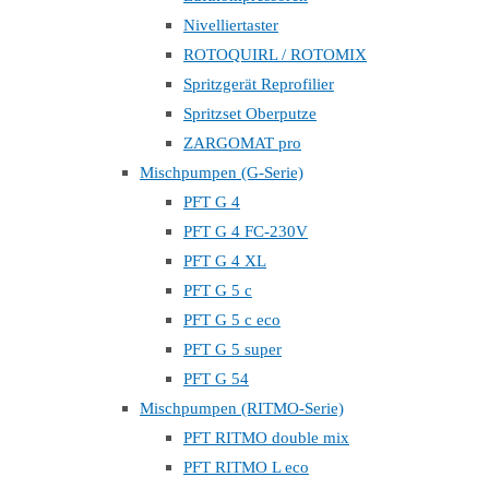
Nivelliertaster
ROTOQUIRL / ROTOMIX
Spritzgerät Reprofilier
Spritzset Oberputze
ZARGOMAT pro
Mischpumpen (G-Serie)
PFT G 4
PFT G 4 FC-230V
PFT G 4 XL
PFT G 5 c
PFT G 5 c eco
PFT G 5 super
PFT G 54
Mischpumpen (RITMO-Serie)
PFT RITMO double mix
PFT RITMO L eco