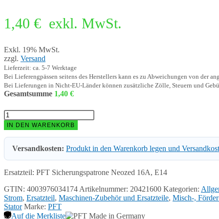
1,40
€
exkl. MwSt.
Exkl. 19% MwSt.
zzgl.
Versand
Lieferzeit: ca. 5-7 Werktage
Bei Lieferengpässen seitens des Herstellers kann es zu Abweichungen von der a
Bei Lieferungen in Nicht-EU-Länder können zusätzliche Zölle, Steuern und Gebü
Gesamtsumme
1,40
€
PFT
Sicherungspatrone
IN DEN WARENKORB
Neozed
16A,
Versandkosten:
Produkt in den Warenkorb legen und Versandkos
E14
(VPE
10)
Ersatzteil: PFT Sicherungspatrone Neozed 16A, E14
20421600
Menge
GTIN: 4003976034174
Artikelnummer:
20421600
Kategorien:
Allge
Strom
,
Ersatzteil
,
Maschinen-Zubehör und Ersatzteile
,
Misch-, Förder
Stator
Marke:
PFT
Auf die Merkliste