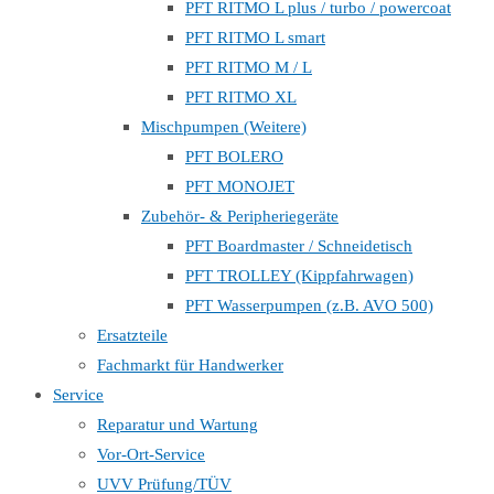
PFT RITMO L plus / turbo / powercoat
PFT RITMO L smart
PFT RITMO M / L
PFT RITMO XL
Mischpumpen (Weitere)
PFT BOLERO
PFT MONOJET
Zubehör- & Peripheriegeräte
PFT Boardmaster / Schneidetisch
PFT TROLLEY (Kippfahrwagen)
PFT Wasserpumpen (z.B. AVO 500)
Ersatzteile
Fachmarkt für Handwerker
Service
Reparatur und Wartung
Vor-Ort-Service
UVV Prüfung/TÜV