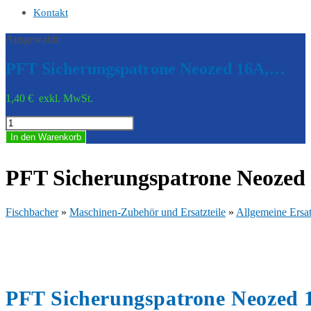
Kontakt
Ausgewählt:
PFT Sicherungspatrone Neozed 16A,…
1,40
€
exkl. MwSt.
PFT
Sicherungspatrone
In den Warenkorb
Neozed
16A,
E14
PFT Sicherungspatrone Neozed
(VPE
10)
20421600
Fischbacher
»
Maschinen-Zubehör und Ersatzteile
»
Allgemeine Ersat
Menge
PFT Sicherungspatrone Neozed 