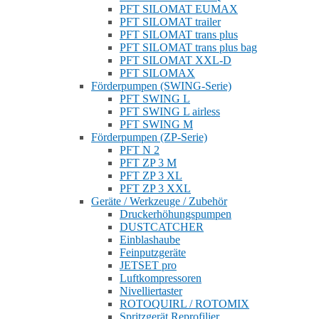
PFT SILOMAT EUMAX
PFT SILOMAT trailer
PFT SILOMAT trans plus
PFT SILOMAT trans plus bag
PFT SILOMAT XXL-D
PFT SILOMAX
Förderpumpen (SWING-Serie)
PFT SWING L
PFT SWING L airless
PFT SWING M
Förderpumpen (ZP-Serie)
PFT N 2
PFT ZP 3 M
PFT ZP 3 XL
PFT ZP 3 XXL
Geräte / Werkzeuge / Zubehör
Druckerhöhungspumpen
DUSTCATCHER
Einblashaube
Feinputzgeräte
JETSET pro
Luftkompressoren
Nivelliertaster
ROTOQUIRL / ROTOMIX
Spritzgerät Reprofilier