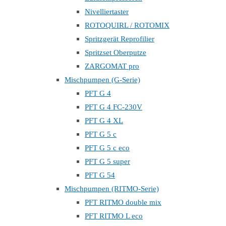
Nivelliertaster
ROTOQUIRL / ROTOMIX
Spritzgerät Reprofilier
Spritzset Oberputze
ZARGOMAT pro
Mischpumpen (G-Serie)
PFT G 4
PFT G 4 FC-230V
PFT G 4 XL
PFT G 5 c
PFT G 5 c eco
PFT G 5 super
PFT G 54
Mischpumpen (RITMO-Serie)
PFT RITMO double mix
PFT RITMO L eco