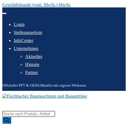
Geschäftskunde (exkl. MwSt.) MwSt.
Zum
Inhalt
springen
Login
Stellenangebote
InfoCenter
Unternehmen
Aktuelles
Historie
Partner
Offizieller PFT & GEDA Händler mit eigener Werkstatt
Products
search