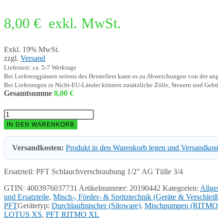
8,00
€
exkl. MwSt.
Exkl. 19% MwSt.
zzgl.
Versand
Lieferzeit: ca. 5-7 Werktage
Bei Lieferengpässen seitens des Herstellers kann es zu Abweichungen von der a
Bei Lieferungen in Nicht-EU-Länder können zusätzliche Zölle, Steuern und Gebü
Gesamtsumme
8,00
€
PFT
Schlauchverschraubung
IN DEN WARENKORB
1/2"
AG
Versandkosten:
Produkt in den Warenkorb legen und Versandkos
Tülle
3/4
20190442
Ersatzteil: PFT Schlauchverschraubung 1/2″ AG Tülle 3/4
Menge
GTIN: 4003976037731
Artikelnummer:
20190442
Kategorien:
Allge
und Ersatzteile
,
Misch-, Förder- & Spritztechnik (Geräte & Verschleißt
PFT
Gerätetyp:
Durchlaufmischer (Siloware)
,
Mischpumpen (RITMO-
LOTUS XS
,
PFT RITMO XL