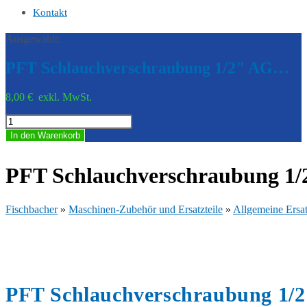
Kontakt
Ausgewählt:
PFT Schlauchverschraubung 1/2" AG…
8,00
€
exkl. MwSt.
PFT
Schlauchverschraubung
In den Warenkorb
1/2"
AG
Tülle
PFT Schlauchverschraubung 1/2
3/4
20190442
Menge
Fischbacher
»
Maschinen-Zubehör und Ersatzteile
»
Allgemeine Ersat
PFT Schlauchverschraubung 1/2