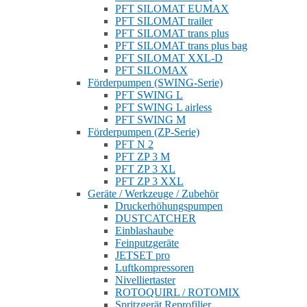
PFT SILOMAT EUMAX
PFT SILOMAT trailer
PFT SILOMAT trans plus
PFT SILOMAT trans plus bag
PFT SILOMAT XXL-D
PFT SILOMAX
Förderpumpen (SWING-Serie)
PFT SWING L
PFT SWING L airless
PFT SWING M
Förderpumpen (ZP-Serie)
PFT N 2
PFT ZP 3 M
PFT ZP 3 XL
PFT ZP 3 XXL
Geräte / Werkzeuge / Zubehör
Druckerhöhungspumpen
DUSTCATCHER
Einblashaube
Feinputzgeräte
JETSET pro
Luftkompressoren
Nivelliertaster
ROTOQUIRL / ROTOMIX
Spritzgerät Reprofilier