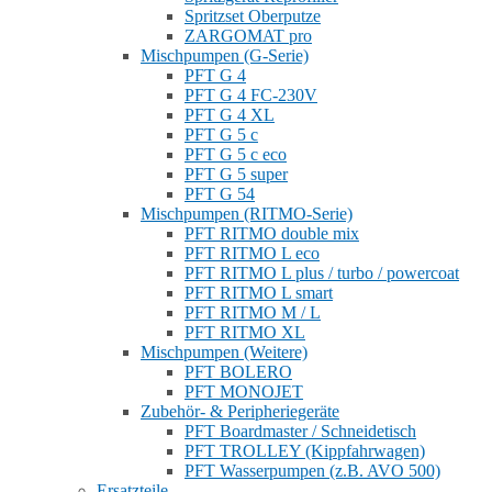
Spritzset Oberputze
ZARGOMAT pro
Mischpumpen (G-Serie)
PFT G 4
PFT G 4 FC-230V
PFT G 4 XL
PFT G 5 c
PFT G 5 c eco
PFT G 5 super
PFT G 54
Mischpumpen (RITMO-Serie)
PFT RITMO double mix
PFT RITMO L eco
PFT RITMO L plus / turbo / powercoat
PFT RITMO L smart
PFT RITMO M / L
PFT RITMO XL
Mischpumpen (Weitere)
PFT BOLERO
PFT MONOJET
Zubehör- & Peripheriegeräte
PFT Boardmaster / Schneidetisch
PFT TROLLEY (Kippfahrwagen)
PFT Wasserpumpen (z.B. AVO 500)
Ersatzteile