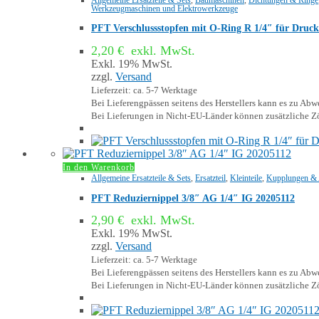
Werkzeugmaschinen und Elektrowerkzeuge
PFT Verschlussstopfen mit O-Ring R 1/4″ für Druc
2,20
€
exkl. MwSt.
Exkl. 19% MwSt.
zzgl.
Versand
Lieferzeit: ca. 5-7 Werktage
Bei Lieferengpässen seitens des Herstellers kann es zu A
Bei Lieferungen in Nicht-EU-Länder können zusätzliche Zö
In den Warenkorb
Allgemeine Ersatzteile & Sets
,
Ersatzteil
,
Kleinteile
,
Kupplungen & 
PFT Reduziernippel 3/8″ AG 1/4″ IG 20205112
2,90
€
exkl. MwSt.
Exkl. 19% MwSt.
zzgl.
Versand
Lieferzeit: ca. 5-7 Werktage
Bei Lieferengpässen seitens des Herstellers kann es zu A
Bei Lieferungen in Nicht-EU-Länder können zusätzliche Zö