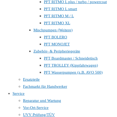
PFT RITMO L plus / turbo / powercoat
PFT RITMO L smart
PFT RITMO M / L
PFT RITMO XL
Mischpumpen (Weitere)
PFT BOLERO
PFT MONOJET
Zubehör- & Peripheriegeräte
PFT Boardmaster / Schneidetisch
PFT TROLLEY (Kippfahrwagen)
PFT Wasserpumpen (z.B. AVO 500)
Ersatzteile
Fachmarkt für Handwerker
Service
Reparatur und Wartung
Vor-Ort-Service
UVV Prüfung/TÜV