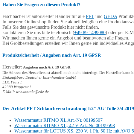
Haben Sie Fragen zu diesem Produkt?
Fischbacher ist autorisierter Händler für alle
PFT
und
GEDA
Produkte
In unserem Onlineshop finden Sie aktuell lediglich eine Produktauswa
Falls Sie das gewünschte Produkt hier nicht finden,
kontaktieren Sie uns bitte telefonisch (
+49 89 1499080
) oder per E-Ma
Wir machen Ihnen gerne ein Angebot und beantworten alle Fragen.
Bei Großbestellungen erstellen wir Ihnen gerne ein individuelles Ang
Produktsicherheit / Angaben nach Art. 19 GPSR
Hersteller:
Angaben nach Art. 19 GPSR
Die Adresse des Herstellers ist aktuell noch nicht hinterlegt. Der Hersteller kann 
Einkaufsbüro Deutscher Eisenhändler GmbH
EDE Platz 1
42389 Wuppertal
E-Mail: webkontakt@ede.de
Der Artikel
PFT Schlauchverschraubung 1/2″ AG Tülle 3/4 201
Wasserarmatur RITMO XL Art.-Nr. 00199507
Wasserarmatur RITMO XL, 42 V Art.-Nr. 00199598
Wasserarmatur für LOTUS XS, 230 V, 1 Ph, 50 Hz mit AVO 5