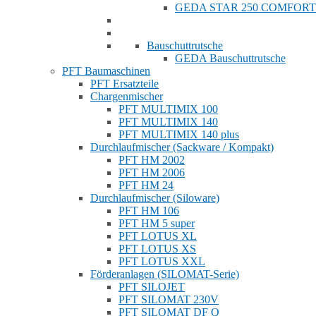
GEDA STAR 250 COMFORT
Bauschuttrutsche
GEDA Bauschuttrutsche
PFT Baumaschinen
PFT Ersatzteile
Chargenmischer
PFT MULTIMIX 100
PFT MULTIMIX 140
PFT MULTIMIX 140 plus
Durchlaufmischer (Sackware / Kompakt)
PFT HM 2002
PFT HM 2006
PFT HM 24
Durchlaufmischer (Siloware)
PFT HM 106
PFT HM 5 super
PFT LOTUS XL
PFT LOTUS XS
PFT LOTUS XXL
Förderanlagen (SILOMAT-Serie)
PFT SILOJET
PFT SILOMAT 230V
PFT SILOMAT DF Q