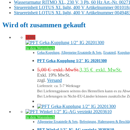
Wasserarmatur RITMO XL, 230 V, 3 Ph, 60 Hz Art.-Nr. 0027
Steuereinheit LOTUS XL light, 400 V Artikelnummer 001018
Steuereinheit LOTUS XL light, 400 V Artikelnummer 004948
Wird oft zusammen gekauft
-33%
In den Warenkorb
Geka-Kupplung
,
Allgemeine Ersatzteile & Sets
,
Ersatzteil
,
Kupplun
PFT Geka-Kupplung 1/2″ IG 20201300
5,00
€
exkl. MwSt.
3,35
€
exkl. MwSt.
Exkl. 19% MwSt.
zzgl.
Versand
Lieferzeit: ca. 5-7 Werktage
Bei Lieferengpässen seitens des Herstellers kann es zu A
Bei Lieferungen in Nicht-EU-Länder können zusätzliche Zö
In den Warenkorb
Allgemeine Ersatzteile & Sets
,
Befestigung, Halterungen & Beschlä
PFT Winkel 1/2″ IG-AG verzinkt 20203610