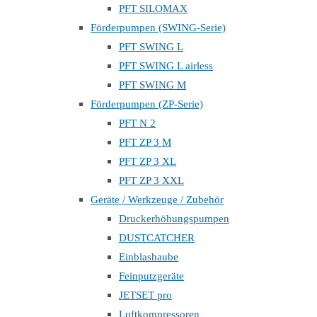
PFT SILOMAX
Förderpumpen (SWING-Serie)
PFT SWING L
PFT SWING L airless
PFT SWING M
Förderpumpen (ZP-Serie)
PFT N 2
PFT ZP 3 M
PFT ZP 3 XL
PFT ZP 3 XXL
Geräte / Werkzeuge / Zubehör
Druckerhöhungspumpen
DUSTCATCHER
Einblashaube
Feinputzgeräte
JETSET pro
Luftkompressoren