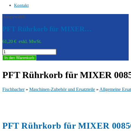
Kontakt
Ausgewählt:
PFT Rührkorb für MIXER…
61,20
€
exkl. MwSt.
PFT
Rührkorb
In den Warenkorb
für
MIXER
00856729
PFT Rührkorb für MIXER 008
Menge
Fischbacher
»
Maschinen-Zubehör und Ersatzteile
»
Allgemeine Ersat
PFT Rührkorb für MIXER 0085