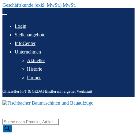
Geschäftskunde (exkl. MwSt.) MwSt.
Zum
Inhalt
springen
Login
Stellenangebote
InfoCenter
Unternehmen
Aktuelles
Historie
Partner
Offizieller PFT & GEDA Händler mit eigener Werkstatt
Products
search