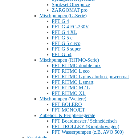
Spritzset Oberputze
ZARGOMAT pro
Mischpumpen (G-Serie)
PFT G 4
PFT G 4 FC-230V
PFT G 4 XL
PFT G 5 c
PFT G 5 c eco
PFT G 5 super
PFT G 54
Mischpumpen (RITMO-Serie)
PFT RITMO double mix
PFT RITMO L eco
PFT RITMO L plus / turbo / powercoat
PFT RITMO L smart
PFT RITMO M / L
PFT RITMO XL
Mischpumpen (Weitere)
PFT BOLERO
PFT MONOJET
Zubehör- & Peripheriegeräte
PFT Boardmaster / Schneidetisch
PFT TROLLEY (Kippfahrwagen)
PFT Wasserpumpen (z.B. AVO 500)
Ersatzteile