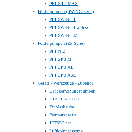
PFT SILOMAX
Förderpumpen (SWING-Serie)
PFT SWING L
PFT SWING L airless
PFT SWING M
Förderpumpen (ZP-Serie)
PFT N 2
PFT ZP 3 M
PFT ZP 3 XL
PFT ZP 3 XXL
Geräte / Werkzeuge / Zubehör
Druckerhöhungspumpen
DUSTCATCHER
Einblashaube
Feinputzgeräte
JETSET pro
Luftkompressoren