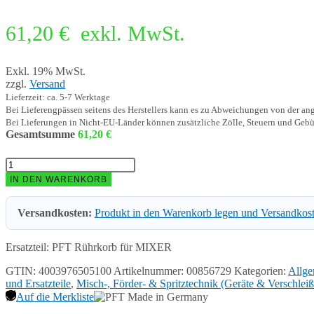
61,20
€
exkl. MwSt.
Exkl. 19% MwSt.
zzgl.
Versand
Lieferzeit: ca. 5-7 Werktage
Bei Lieferengpässen seitens des Herstellers kann es zu Abweichungen von der a
Bei Lieferungen in Nicht-EU-Länder können zusätzliche Zölle, Steuern und Gebü
Gesamtsumme
61,20
€
PFT
Rührkorb
IN DEN WARENKORB
für
MIXER
Versandkosten:
Produkt in den Warenkorb legen und Versandkos
00856729
Menge
Ersatzteil: PFT Rührkorb für MIXER
GTIN: 4003976505100
Artikelnummer:
00856729
Kategorien:
Allge
und Ersatzteile
,
Misch-, Förder- & Spritztechnik (Geräte & Verschleißt
Auf die Merkliste