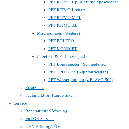
PFT RITMO L plus / turbo / powercoat
PFT RITMO L smart
PFT RITMO M / L
PFT RITMO XL
Mischpumpen (Weitere)
PFT BOLERO
PFT MONOJET
Zubehör- & Peripheriegeräte
PFT Boardmaster / Schneidetisch
PFT TROLLEY (Kippfahrwagen)
PFT Wasserpumpen (z.B. AVO 500)
Ersatzteile
Fachmarkt für Handwerker
Service
Reparatur und Wartung
Vor-Ort-Service
UVV Prüfung/TÜV