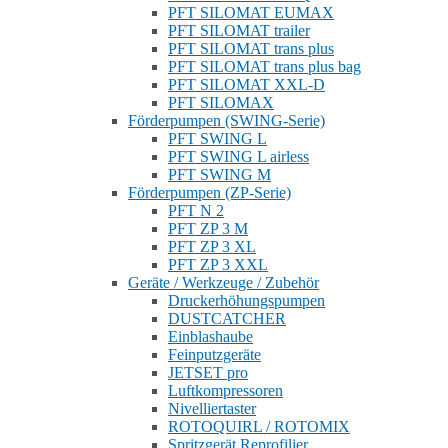
PFT SILOMAT EUMAX
PFT SILOMAT trailer
PFT SILOMAT trans plus
PFT SILOMAT trans plus bag
PFT SILOMAT XXL-D
PFT SILOMAX
Förderpumpen (SWING-Serie)
PFT SWING L
PFT SWING L airless
PFT SWING M
Förderpumpen (ZP-Serie)
PFT N 2
PFT ZP 3 M
PFT ZP 3 XL
PFT ZP 3 XXL
Geräte / Werkzeuge / Zubehör
Druckerhöhungspumpen
DUSTCATCHER
Einblashaube
Feinputzgeräte
JETSET pro
Luftkompressoren
Nivelliertaster
ROTOQUIRL / ROTOMIX
Spritzgerät Reprofilier