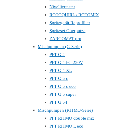
Nivelliertaster
ROTOQUIRL / ROTOMIX
Spritzgerät Reprofilier
Spritzset Oberputze
ZARGOMAT pro
Mischpumpen (G-Serie)
PFT G 4
PFT G 4 FC-230V
PFT G 4 XL
PFT G 5 c
PFT G 5 c eco
PFT G 5 super
PFT G 54
Mischpumpen (RITMO-Serie)
PFT RITMO double mix
PFT RITMO L eco