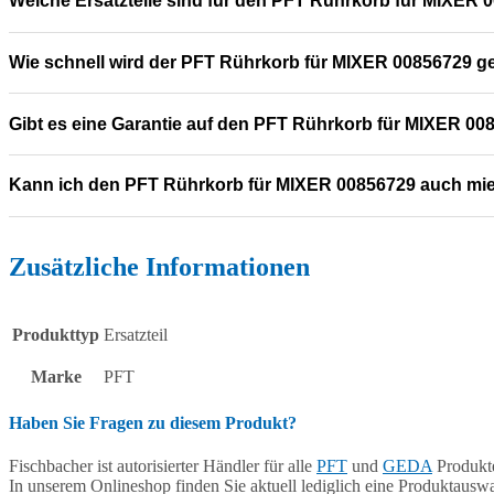
Welche Ersatzteile sind für den PFT Rührkorb für MIXER 
Wie schnell wird der PFT Rührkorb für MIXER 00856729 gel
Gibt es eine Garantie auf den PFT Rührkorb für MIXER 00
Kann ich den PFT Rührkorb für MIXER 00856729 auch mi
Zusätzliche Informationen
Produkttyp
Ersatzteil
Marke
PFT
Haben Sie Fragen zu diesem Produkt?
Fischbacher ist autorisierter Händler für alle
PFT
und
GEDA
Produkte
In unserem Onlineshop finden Sie aktuell lediglich eine Produktauswa