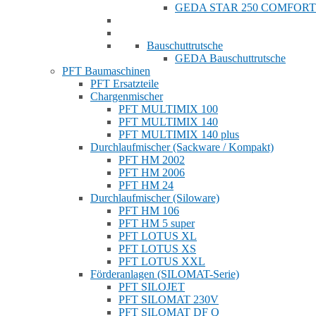
GEDA STAR 250 COMFORT
Bauschuttrutsche
GEDA Bauschuttrutsche
PFT Baumaschinen
PFT Ersatzteile
Chargenmischer
PFT MULTIMIX 100
PFT MULTIMIX 140
PFT MULTIMIX 140 plus
Durchlaufmischer (Sackware / Kompakt)
PFT HM 2002
PFT HM 2006
PFT HM 24
Durchlaufmischer (Siloware)
PFT HM 106
PFT HM 5 super
PFT LOTUS XL
PFT LOTUS XS
PFT LOTUS XXL
Förderanlagen (SILOMAT-Serie)
PFT SILOJET
PFT SILOMAT 230V
PFT SILOMAT DF Q