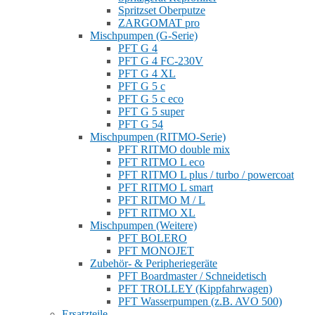
Spritzset Oberputze
ZARGOMAT pro
Mischpumpen (G-Serie)
PFT G 4
PFT G 4 FC-230V
PFT G 4 XL
PFT G 5 c
PFT G 5 c eco
PFT G 5 super
PFT G 54
Mischpumpen (RITMO-Serie)
PFT RITMO double mix
PFT RITMO L eco
PFT RITMO L plus / turbo / powercoat
PFT RITMO L smart
PFT RITMO M / L
PFT RITMO XL
Mischpumpen (Weitere)
PFT BOLERO
PFT MONOJET
Zubehör- & Peripheriegeräte
PFT Boardmaster / Schneidetisch
PFT TROLLEY (Kippfahrwagen)
PFT Wasserpumpen (z.B. AVO 500)
Ersatzteile