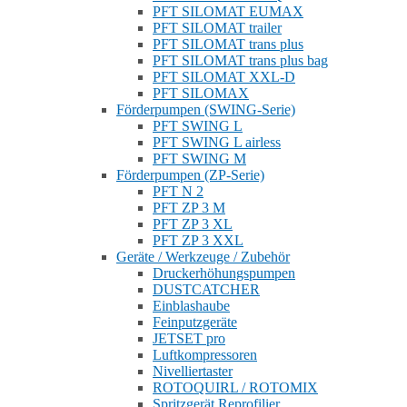
PFT SILOMAT EUMAX
PFT SILOMAT trailer
PFT SILOMAT trans plus
PFT SILOMAT trans plus bag
PFT SILOMAT XXL-D
PFT SILOMAX
Förderpumpen (SWING-Serie)
PFT SWING L
PFT SWING L airless
PFT SWING M
Förderpumpen (ZP-Serie)
PFT N 2
PFT ZP 3 M
PFT ZP 3 XL
PFT ZP 3 XXL
Geräte / Werkzeuge / Zubehör
Druckerhöhungspumpen
DUSTCATCHER
Einblashaube
Feinputzgeräte
JETSET pro
Luftkompressoren
Nivelliertaster
ROTOQUIRL / ROTOMIX
Spritzgerät Reprofilier