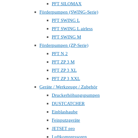
PFT SILOMAX
Förderpumpen (SWING-Serie)
PFT SWING L
PFT SWING L airless
PFT SWING M
Förderpumpen (ZP-Serie)
PFT N 2
PFT ZP 3 M
PFT ZP 3 XL
PFT ZP 3 XXL
Geräte / Werkzeuge / Zubehör
Druckerhöhungspumpen
DUSTCATCHER
Einblashaube
Feinputzgeräte
JETSET pro
Luftkompressoren