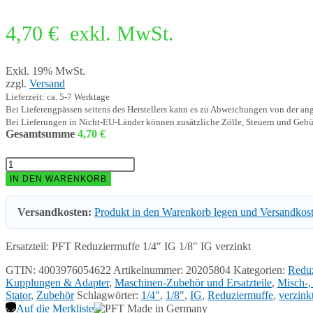
4,70
€
exkl. MwSt.
Exkl. 19% MwSt.
zzgl.
Versand
Lieferzeit: ca. 5-7 Werktage
Bei Lieferengpässen seitens des Herstellers kann es zu Abweichungen von der a
Bei Lieferungen in Nicht-EU-Länder können zusätzliche Zölle, Steuern und Gebü
Gesamtsumme
4,70
€
PFT
Reduziermuffe
IN DEN WARENKORB
1/4"
IG
Versandkosten:
Produkt in den Warenkorb legen und Versandkos
1/8"
IG
verzinkt
Ersatzteil: PFT Reduziermuffe 1/4″ IG 1/8″ IG verzinkt
20205804
Menge
GTIN: 4003976054622
Artikelnummer:
20205804
Kategorien:
Redu
Kupplungen & Adapter
,
Maschinen-Zubehör und Ersatzteile
,
Misch-,
Stator
,
Zubehör
Schlagwörter:
1/4"
,
1/8"
,
IG
,
Reduziermuffe
,
verzink
Auf die Merkliste