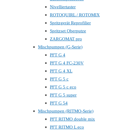
Nivelliertaster
ROTOQUIRL / ROTOMIX
Spritzgerät Reprofilier
Spritzset Oberputze
ZARGOMAT pro
Mischpumpen (G-Serie)
PFT G 4
PFT G 4 FC-230V
PFT G 4 XL
PFT G 5 c
PFT G 5 c eco
PFT G 5 super
PFT G 54
Mischpumpen (RITMO-Serie)
PFT RITMO double mix
PFT RITMO L eco