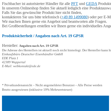
Fischbacher ist autorisierter Händler für alle
PFT
und
GEDA
Produkte
In unserem Onlineshop finden Sie aktuell lediglich eine Produktauswa
Falls Sie das gewünschte Produkt hier nicht finden,
kontaktieren Sie uns bitte telefonisch (
+49 89 1499080
) oder per E-Ma
Wir machen Ihnen gerne ein Angebot und beantworten alle Fragen.
Bei Großbestellungen erstellen wir Ihnen gerne ein individuelles Ang
Produktsicherheit / Angaben nach Art. 19 GPSR
Hersteller:
Angaben nach Art. 19 GPSR
Die Adresse des Herstellers ist aktuell noch nicht hinterlegt. Der Hersteller kann 
Einkaufsbüro Deutscher Eisenhändler GmbH
EDE Platz 1
42389 Wuppertal
E-Mail: webkontakt@ede.de
* Privatkundenansicht – Nicht angemeldeter Benutzer – Alle Preise werden
Brutto ausgewiesen (inklusive 19% Mehrwertsteuer)