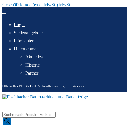
Geschäftskunde (exkl. MwSt.) MwSt.
Zum
Inhalt
springen
Login
Stellenangebote
InfoCenter
Unternehmen
Aktuelles
Historie
Partner
Offizieller PFT & GEDA Händler mit eigener Werkstatt
Products
search