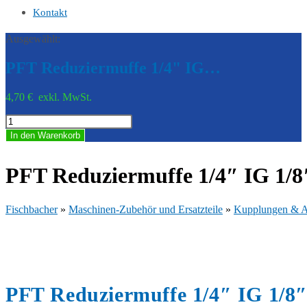
Kontakt
Ausgewählt:
PFT Reduziermuffe 1/4" IG…
4,70
€
exkl. MwSt.
PFT
Reduziermuffe
In den Warenkorb
1/4"
IG
1/8"
PFT Reduziermuffe 1/4″ IG 1/8
IG
verzinkt
20205804
Fischbacher
»
Maschinen-Zubehör und Ersatzteile
»
Kupplungen & A
Menge
PFT Reduziermuffe 1/4″ IG 1/8″