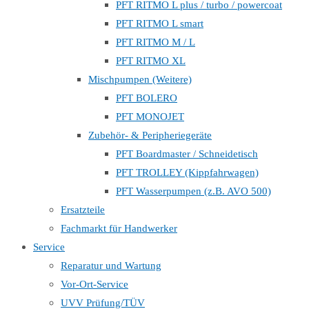
PFT RITMO L plus / turbo / powercoat
PFT RITMO L smart
PFT RITMO M / L
PFT RITMO XL
Mischpumpen (Weitere)
PFT BOLERO
PFT MONOJET
Zubehör- & Peripheriegeräte
PFT Boardmaster / Schneidetisch
PFT TROLLEY (Kippfahrwagen)
PFT Wasserpumpen (z.B. AVO 500)
Ersatzteile
Fachmarkt für Handwerker
Service
Reparatur und Wartung
Vor-Ort-Service
UVV Prüfung/TÜV