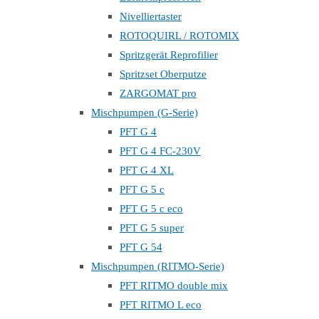
Nivelliertaster
ROTOQUIRL / ROTOMIX
Spritzgerät Reprofilier
Spritzset Oberputze
ZARGOMAT pro
Mischpumpen (G-Serie)
PFT G 4
PFT G 4 FC-230V
PFT G 4 XL
PFT G 5 c
PFT G 5 c eco
PFT G 5 super
PFT G 54
Mischpumpen (RITMO-Serie)
PFT RITMO double mix
PFT RITMO L eco