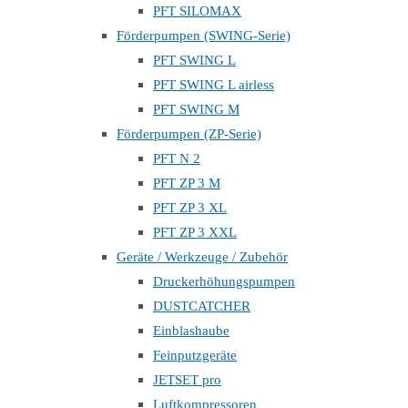
PFT SILOMAX
Förderpumpen (SWING-Serie)
PFT SWING L
PFT SWING L airless
PFT SWING M
Förderpumpen (ZP-Serie)
PFT N 2
PFT ZP 3 M
PFT ZP 3 XL
PFT ZP 3 XXL
Geräte / Werkzeuge / Zubehör
Druckerhöhungspumpen
DUSTCATCHER
Einblashaube
Feinputzgeräte
JETSET pro
Luftkompressoren