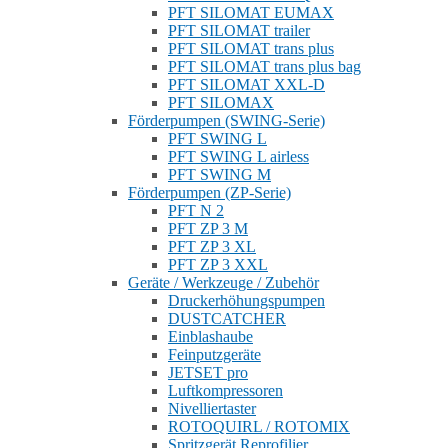
PFT SILOMAT EUMAX
PFT SILOMAT trailer
PFT SILOMAT trans plus
PFT SILOMAT trans plus bag
PFT SILOMAT XXL-D
PFT SILOMAX
Förderpumpen (SWING-Serie)
PFT SWING L
PFT SWING L airless
PFT SWING M
Förderpumpen (ZP-Serie)
PFT N 2
PFT ZP 3 M
PFT ZP 3 XL
PFT ZP 3 XXL
Geräte / Werkzeuge / Zubehör
Druckerhöhungspumpen
DUSTCATCHER
Einblashaube
Feinputzgeräte
JETSET pro
Luftkompressoren
Nivelliertaster
ROTOQUIRL / ROTOMIX
Spritzgerät Reprofilier