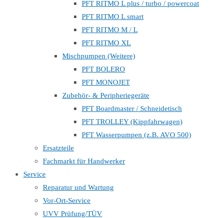
PFT RITMO L plus / turbo / powercoat
PFT RITMO L smart
PFT RITMO M / L
PFT RITMO XL
Mischpumpen (Weitere)
PFT BOLERO
PFT MONOJET
Zubehör- & Peripheriegeräte
PFT Boardmaster / Schneidetisch
PFT TROLLEY (Kippfahrwagen)
PFT Wasserpumpen (z.B. AVO 500)
Ersatzteile
Fachmarkt für Handwerker
Service
Reparatur und Wartung
Vor-Ort-Service
UVV Prüfung/TÜV