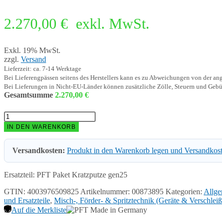
2.270,00
€
exkl. MwSt.
Exkl. 19% MwSt.
zzgl.
Versand
Lieferzeit: ca. 7-14 Werktage
Bei Lieferengpässen seitens des Herstellers kann es zu Abweichungen von der a
Bei Lieferungen in Nicht-EU-Länder können zusätzliche Zölle, Steuern und Gebü
Gesamtsumme
2.270,00
€
PFT
Paket
IN DEN WARENKORB
Kratzputze
gen25
Versandkosten:
Produkt in den Warenkorb legen und Versandkos
00873895
Menge
Ersatzteil: PFT Paket Kratzputze gen25
GTIN: 4003976509825
Artikelnummer:
00873895
Kategorien:
Allge
und Ersatzteile
,
Misch-, Förder- & Spritztechnik (Geräte & Verschleißt
Auf die Merkliste