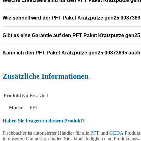
Welche Ersatzteile sind für den PFT Paket Kratzputze ge
Wie schnell wird der PFT Paket Kratzputze gen25 00873895
Gibt es eine Garantie auf den PFT Paket Kratzputze gen2
Kann ich den PFT Paket Kratzputze gen25 00873895 auch
Zusätzliche Informationen
Produkttyp
Ersatzteil
Marke
PFT
Haben Sie Fragen zu diesem Produkt?
Fischbacher ist autorisierter Händler für alle
PFT
und
GEDA
Produkte
In unserem Onlineshop finden Sie aktuell lediglich eine Produktauswa