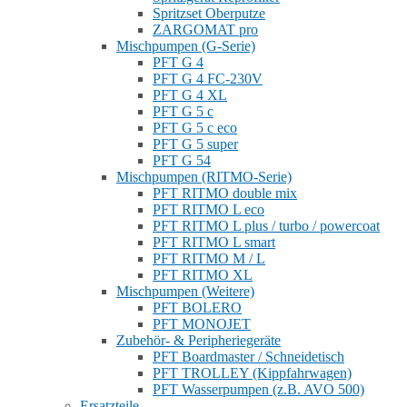
Spritzset Oberputze
ZARGOMAT pro
Mischpumpen (G-Serie)
PFT G 4
PFT G 4 FC-230V
PFT G 4 XL
PFT G 5 c
PFT G 5 c eco
PFT G 5 super
PFT G 54
Mischpumpen (RITMO-Serie)
PFT RITMO double mix
PFT RITMO L eco
PFT RITMO L plus / turbo / powercoat
PFT RITMO L smart
PFT RITMO M / L
PFT RITMO XL
Mischpumpen (Weitere)
PFT BOLERO
PFT MONOJET
Zubehör- & Peripheriegeräte
PFT Boardmaster / Schneidetisch
PFT TROLLEY (Kippfahrwagen)
PFT Wasserpumpen (z.B. AVO 500)
Ersatzteile