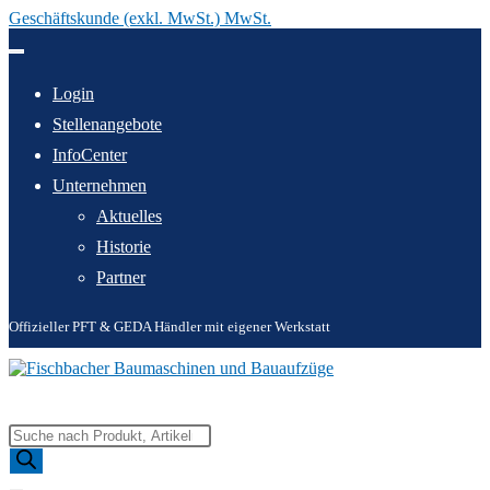
Geschäftskunde (exkl. MwSt.) MwSt.
Zum
Inhalt
springen
Login
Stellenangebote
InfoCenter
Unternehmen
Aktuelles
Historie
Partner
Offizieller PFT & GEDA Händler mit eigener Werkstatt
Products
search