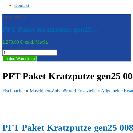
Kontakt
Ausgewählt:
PFT Paket Kratzputze gen25…
2.270,00
€
exkl. MwSt.
PFT
Paket
In den Warenkorb
Kratzputze
gen25
00873895
PFT Paket Kratzputze gen25 0
Menge
Fischbacher
»
Maschinen-Zubehör und Ersatzteile
»
Allgemeine Ersat
PFT Paket Kratzputze gen25 00