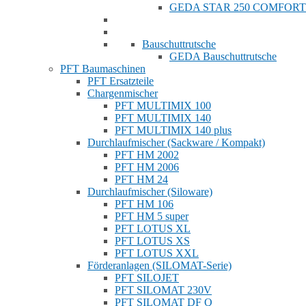
GEDA STAR 250 COMFORT
Bauschuttrutsche
GEDA Bauschuttrutsche
PFT Baumaschinen
PFT Ersatzteile
Chargenmischer
PFT MULTIMIX 100
PFT MULTIMIX 140
PFT MULTIMIX 140 plus
Durchlaufmischer (Sackware / Kompakt)
PFT HM 2002
PFT HM 2006
PFT HM 24
Durchlaufmischer (Siloware)
PFT HM 106
PFT HM 5 super
PFT LOTUS XL
PFT LOTUS XS
PFT LOTUS XXL
Förderanlagen (SILOMAT-Serie)
PFT SILOJET
PFT SILOMAT 230V
PFT SILOMAT DF Q