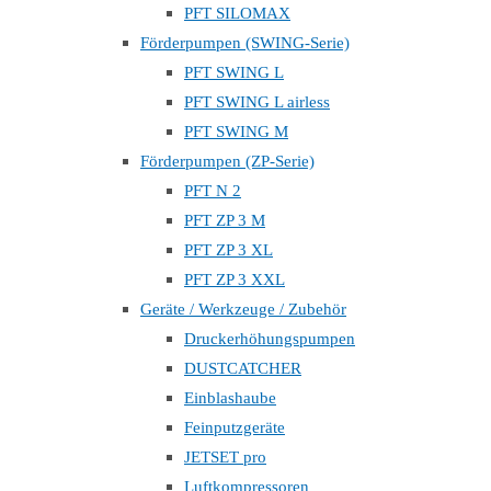
PFT SILOMAX
Förderpumpen (SWING-Serie)
PFT SWING L
PFT SWING L airless
PFT SWING M
Förderpumpen (ZP-Serie)
PFT N 2
PFT ZP 3 M
PFT ZP 3 XL
PFT ZP 3 XXL
Geräte / Werkzeuge / Zubehör
Druckerhöhungspumpen
DUSTCATCHER
Einblashaube
Feinputzgeräte
JETSET pro
Luftkompressoren