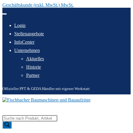
Geschäftskunde (exkl. MwSt.) MwSt.
Zum
Inhalt
springen
Login
Stellenangebote
InfoCenter
Unternehmen
Aktuelles
Historie
Partner
Offizieller PFT & GEDA Händler mit eigener Werkstatt
Products
search