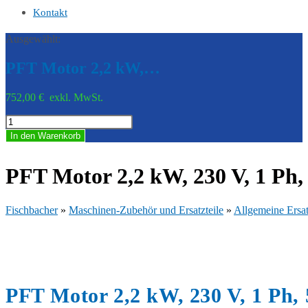
Kontakt
Ausgewählt:
PFT Motor 2,2 kW,…
752,00
€
exkl. MwSt.
PFT
Motor
In den Warenkorb
2,2
kW,
230
PFT Motor 2,2 kW, 230 V, 1 Ph
V,
1
Ph,
Fischbacher
»
Maschinen-Zubehör und Ersatzteile
»
Allgemeine Ersat
50
Hz
für
HM
2002
00831190
PFT Motor 2,2 kW, 230 V, 1 Ph,
Menge