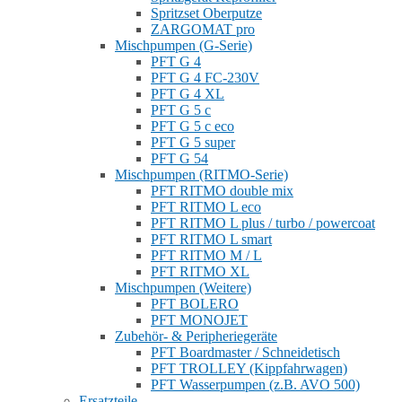
Spritzset Oberputze
ZARGOMAT pro
Mischpumpen (G-Serie)
PFT G 4
PFT G 4 FC-230V
PFT G 4 XL
PFT G 5 c
PFT G 5 c eco
PFT G 5 super
PFT G 54
Mischpumpen (RITMO-Serie)
PFT RITMO double mix
PFT RITMO L eco
PFT RITMO L plus / turbo / powercoat
PFT RITMO L smart
PFT RITMO M / L
PFT RITMO XL
Mischpumpen (Weitere)
PFT BOLERO
PFT MONOJET
Zubehör- & Peripheriegeräte
PFT Boardmaster / Schneidetisch
PFT TROLLEY (Kippfahrwagen)
PFT Wasserpumpen (z.B. AVO 500)
Ersatzteile