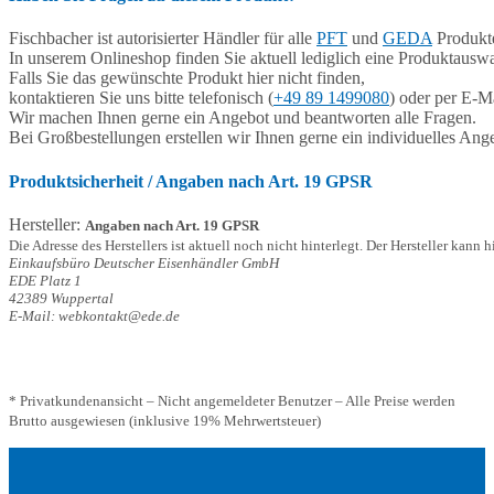
Fischbacher ist autorisierter Händler für alle
PFT
und
GEDA
Produkte
In unserem Onlineshop finden Sie aktuell lediglich eine Produktauswa
Falls Sie das gewünschte Produkt hier nicht finden,
kontaktieren Sie uns bitte telefonisch (
+49 89 1499080
) oder per E-Ma
Wir machen Ihnen gerne ein Angebot und beantworten alle Fragen.
Bei Großbestellungen erstellen wir Ihnen gerne ein individuelles Ang
Produktsicherheit / Angaben nach Art. 19 GPSR
Hersteller:
Angaben nach Art. 19 GPSR
Die Adresse des Herstellers ist aktuell noch nicht hinterlegt. Der Hersteller kann 
Einkaufsbüro Deutscher Eisenhändler GmbH
EDE Platz 1
42389 Wuppertal
E-Mail: webkontakt@ede.de
* Privatkundenansicht – Nicht angemeldeter Benutzer – Alle Preise werden
Brutto ausgewiesen (inklusive 19% Mehrwertsteuer)