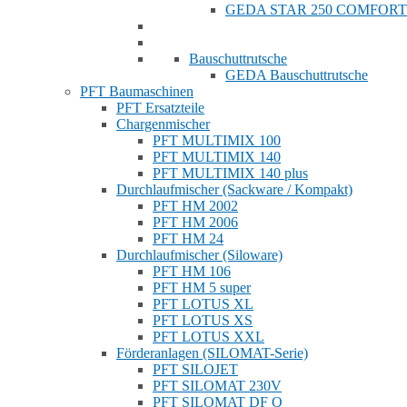
GEDA STAR 250 COMFORT
Bauschuttrutsche
GEDA Bauschuttrutsche
PFT Baumaschinen
PFT Ersatzteile
Chargenmischer
PFT MULTIMIX 100
PFT MULTIMIX 140
PFT MULTIMIX 140 plus
Durchlaufmischer (Sackware / Kompakt)
PFT HM 2002
PFT HM 2006
PFT HM 24
Durchlaufmischer (Siloware)
PFT HM 106
PFT HM 5 super
PFT LOTUS XL
PFT LOTUS XS
PFT LOTUS XXL
Förderanlagen (SILOMAT-Serie)
PFT SILOJET
PFT SILOMAT 230V
PFT SILOMAT DF Q