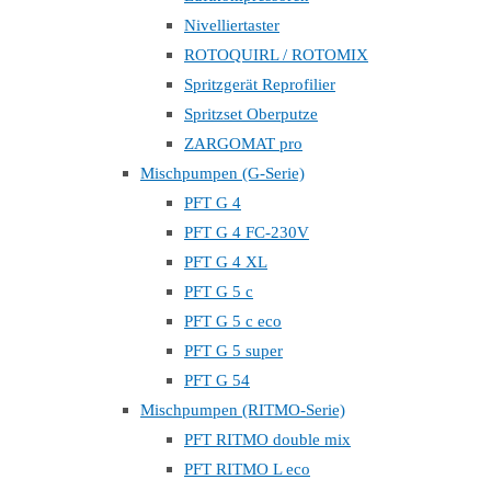
Nivelliertaster
ROTOQUIRL / ROTOMIX
Spritzgerät Reprofilier
Spritzset Oberputze
ZARGOMAT pro
Mischpumpen (G-Serie)
PFT G 4
PFT G 4 FC-230V
PFT G 4 XL
PFT G 5 c
PFT G 5 c eco
PFT G 5 super
PFT G 54
Mischpumpen (RITMO-Serie)
PFT RITMO double mix
PFT RITMO L eco