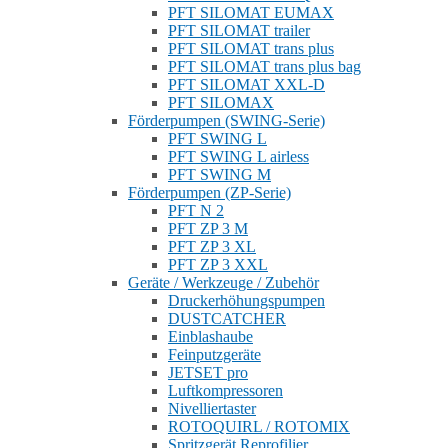
PFT SILOMAT EUMAX
PFT SILOMAT trailer
PFT SILOMAT trans plus
PFT SILOMAT trans plus bag
PFT SILOMAT XXL-D
PFT SILOMAX
Förderpumpen (SWING-Serie)
PFT SWING L
PFT SWING L airless
PFT SWING M
Förderpumpen (ZP-Serie)
PFT N 2
PFT ZP 3 M
PFT ZP 3 XL
PFT ZP 3 XXL
Geräte / Werkzeuge / Zubehör
Druckerhöhungspumpen
DUSTCATCHER
Einblashaube
Feinputzgeräte
JETSET pro
Luftkompressoren
Nivelliertaster
ROTOQUIRL / ROTOMIX
Spritzgerät Reprofilier