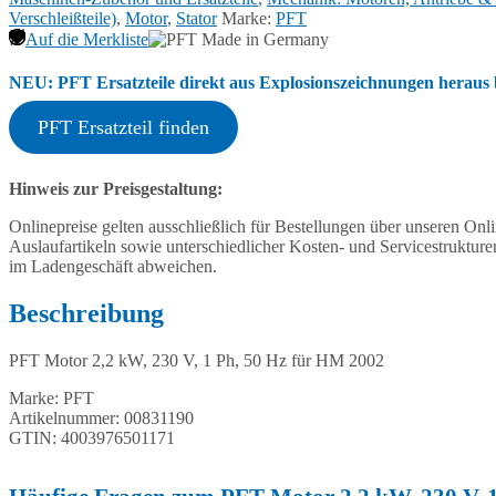
für
Verschleißteile)
,
Motor
,
Stator
Marke:
PFT
HM
Auf die Merkliste
2002
00831190
NEU: PFT Ersatzteile direkt aus Explosionszeichnungen heraus b
Menge
PFT Ersatzteil finden
Hinweis zur Preisgestaltung:
Onlinepreise gelten ausschließlich für Bestellungen über unseren O
Auslaufartikeln sowie unterschiedlicher Kosten- und Servicestruktur
im Ladengeschäft abweichen.
Beschreibung
PFT Motor 2,2 kW, 230 V, 1 Ph, 50 Hz für HM 2002
Marke: PFT
Artikelnummer: 00831190
GTIN: 4003976501171