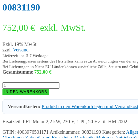
00831190
752,00
€
exkl. MwSt.
Exkl. 19% MwSt.
zzgl.
Versand
Lieferzeit: ca. 5-7 Werktage
Bei Lieferengpässen seitens des Herstellers kann es zu Abweichungen von der a
Bei Lieferungen in Nicht-EU-Länder können zusätzliche Zölle, Steuern und Gebü
Gesamtsumme
752,00
€
PFT
Motor
IN DEN WARENKORB
2,2
kW,
Versandkosten:
Produkt in den Warenkorb legen und Versandkos
230
V,
1
Ersatzteil: PFT Motor 2,2 kW, 230 V, 1 Ph, 50 Hz für HM 2002
Ph,
50
GTIN: 4003976501171
Artikelnummer:
00831190
Kategorien:
Allgem
Hz
Maschinen-Zubehör und Ersatzteile
,
Mechanik: Motoren, Antriebe &