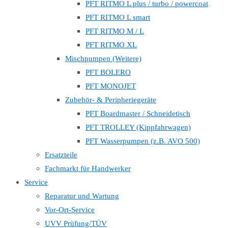
PFT RITMO L plus / turbo / powercoat
PFT RITMO L smart
PFT RITMO M / L
PFT RITMO XL
Mischpumpen (Weitere)
PFT BOLERO
PFT MONOJET
Zubehör- & Peripheriegeräte
PFT Boardmaster / Schneidetisch
PFT TROLLEY (Kippfahrwagen)
PFT Wasserpumpen (z.B. AVO 500)
Ersatzteile
Fachmarkt für Handwerker
Service
Reparatur und Wartung
Vor-Ort-Service
UVV Prüfung/TÜV