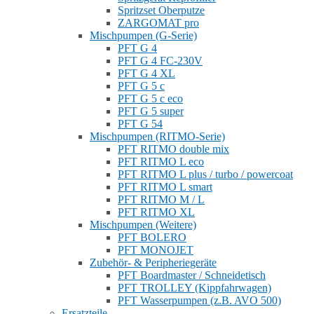
Spritzset Oberputze
ZARGOMAT pro
Mischpumpen (G-Serie)
PFT G 4
PFT G 4 FC-230V
PFT G 4 XL
PFT G 5 c
PFT G 5 c eco
PFT G 5 super
PFT G 54
Mischpumpen (RITMO-Serie)
PFT RITMO double mix
PFT RITMO L eco
PFT RITMO L plus / turbo / powercoat
PFT RITMO L smart
PFT RITMO M / L
PFT RITMO XL
Mischpumpen (Weitere)
PFT BOLERO
PFT MONOJET
Zubehör- & Peripheriegeräte
PFT Boardmaster / Schneidetisch
PFT TROLLEY (Kippfahrwagen)
PFT Wasserpumpen (z.B. AVO 500)
Ersatzteile