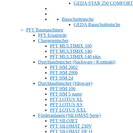
GEDA STAR 250 COMFORT
Bauschuttrutsche
GEDA Bauschuttrutsche
PFT Baumaschinen
PFT Ersatzteile
Chargenmischer
PFT MULTIMIX 100
PFT MULTIMIX 140
PFT MULTIMIX 140 plus
Durchlaufmischer (Sackware / Kompakt)
PFT HM 2002
PFT HM 2006
PFT HM 24
Durchlaufmischer (Siloware)
PFT HM 106
PFT HM 5 super
PFT LOTUS XL
PFT LOTUS XS
PFT LOTUS XXL
Förderanlagen (SILOMAT-Serie)
PFT SILOJET
PFT SILOMAT 230V
PFT SILOMAT DF Q