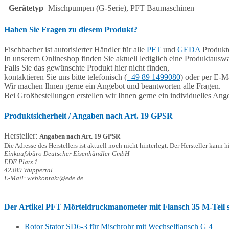
Gerätetyp
Mischpumpen (G-Serie), PFT Baumaschinen
Haben Sie Fragen zu diesem Produkt?
Fischbacher ist autorisierter Händler für alle
PFT
und
GEDA
Produkte
In unserem Onlineshop finden Sie aktuell lediglich eine Produktauswa
Falls Sie das gewünschte Produkt hier nicht finden,
kontaktieren Sie uns bitte telefonisch (
+49 89 1499080
) oder per E-Ma
Wir machen Ihnen gerne ein Angebot und beantworten alle Fragen.
Bei Großbestellungen erstellen wir Ihnen gerne ein individuelles Ang
Produktsicherheit / Angaben nach Art. 19 GPSR
Hersteller:
Angaben nach Art. 19 GPSR
Die Adresse des Herstellers ist aktuell noch nicht hinterlegt. Der Hersteller kann 
Einkaufsbüro Deutscher Eisenhändler GmbH
EDE Platz 1
42389 Wuppertal
E-Mail: webkontakt@ede.de
Der Artikel
PFT Mörteldruckmanometer mit Flansch 35 M-Teil sc
Rotor Stator SD6-3 für Mischrohr mit Wechselflansch G 4