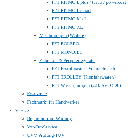
PFT RITMO L plus / turbo / powercoat
PFT RITMO L smart
PFT RITMO M / L
PFT RITMO XL
Mischpumpen (Weitere)
PFT BOLERO
PFT MONOJET
Zubehör- & Peripheriegeräte
PFT Boardmaster / Schneidetisch
PFT TROLLEY (Kippfahrwagen)
PFT Wasserpumpen (z.B. AVO 500)
Ersatzteile
Fachmarkt für Handwerker
Service
Reparatur und Wartung
Vor-Ort-Service
UVV Prüfung/TÜV