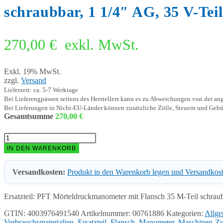
V-
schraubbar, 1 1/4″ AG, 35 V-Teil
Teil
00761886
Menge
270,00
€
exkl. MwSt.
Exkl. 19% MwSt.
zzgl.
Versand
Lieferzeit: ca. 5-7 Werktage
Bei Lieferengpässen seitens des Herstellers kann es zu Abweichungen von der a
Bei Lieferungen in Nicht-EU-Länder können zusätzliche Zölle, Steuern und Gebü
Gesamtsumme
270,00
€
PFT
Mörteldruckmanometer
IN DEN WARENKORB
mit
Flansch
Versandkosten:
Produkt in den Warenkorb legen und Versandkos
35
M-
Teil
Ersatzteil: PFT Mörteldruckmanometer mit Flansch 35 M-Teil schraub
schraubbar,
1
GTIN: 4003976491540
Artikelnummer:
00761886
Kategorien:
Allge
1/4"
Verbrauchsmaterialien
,
Ersatzteil
,
Flansch
,
Manometer
,
Maschinen-Zub