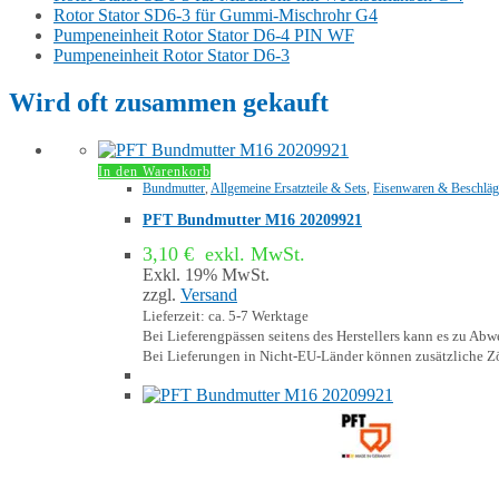
Rotor Stator SD6-3 für Gummi-Mischrohr G4
Pumpeneinheit Rotor Stator D6-4 PIN WF
Pumpeneinheit Rotor Stator D6-3
Wird oft zusammen gekauft
In den Warenkorb
Bundmutter
,
Allgemeine Ersatzteile & Sets
,
Eisenwaren & Beschläg
PFT Bundmutter M16 20209921
3,10
€
exkl. MwSt.
Exkl. 19% MwSt.
zzgl.
Versand
Lieferzeit: ca. 5-7 Werktage
Bei Lieferengpässen seitens des Herstellers kann es zu A
Bei Lieferungen in Nicht-EU-Länder können zusätzliche Zö