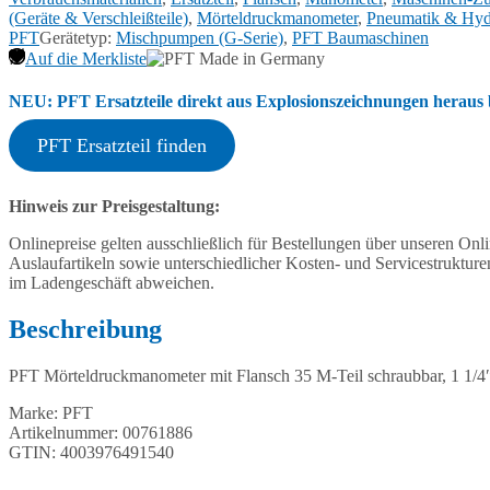
AG,
(Geräte & Verschleißteile)
,
Mörteldruckmanometer
,
Pneumatik & Hyd
35
PFT
Gerätetyp:
Mischpumpen (G-Serie)
,
PFT Baumaschinen
V-
Auf die Merkliste
Teil
-
NEU: PFT Ersatzteile direkt aus Explosionszeichnungen heraus b
25
V-
PFT Ersatzteil finden
Teil
00761886
Menge
Hinweis zur Preisgestaltung:
Onlinepreise gelten ausschließlich für Bestellungen über unseren O
Auslaufartikeln sowie unterschiedlicher Kosten- und Servicestruktur
im Ladengeschäft abweichen.
Beschreibung
PFT Mörteldruckmanometer mit Flansch 35 M-Teil schraubbar, 1 1/4″
Marke: PFT
Artikelnummer: 00761886
GTIN: 4003976491540