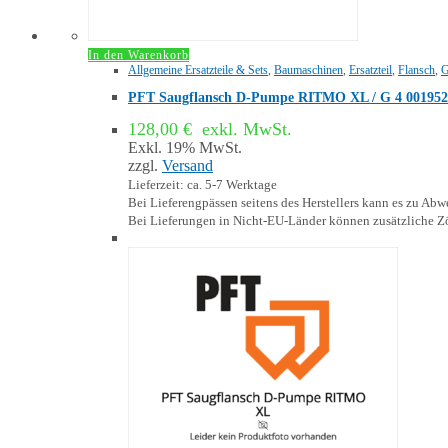
In den Warenkorb
Allgemeine Ersatzteile & Sets
,
Baumaschinen
,
Ersatzteil
,
Flansch
,
G
PFT Saugflansch D-Pumpe RITMO XL / G 4 001952
128,00
€
exkl. MwSt.
Exkl. 19% MwSt.
zzgl.
Versand
Lieferzeit: ca. 5-7 Werktage
Bei Lieferengpässen seitens des Herstellers kann es zu A
Bei Lieferungen in Nicht-EU-Länder können zusätzliche Zö