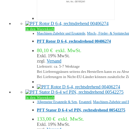
In den Warenkorb
Maschinen-Zubehör und Ersatzteile
,
Misch-, Förder- & Spritztechni
PFT Rotor D 6-4, rechtsdrehend 00406274
80,10
€
exkl. MwSt.
Exkl. 19% MwSt.
zzgl.
Versand
Lieferzeit: ca. 5-7 Werktage
Bei Lieferengpässen seitens des Herstellers kann es zu A
Bei Lieferungen in Nicht-EU-Länder können zusätzliche Zö
In den Warenkorb
Allgemeine Ersatzteile & Sets
,
Ersatzteil
,
Maschinen-Zubehör und Er
PFT Stator D 6-4 wf PIN, rechtsdrehend 00542275
133,00
€
exkl. MwSt.
Exkl. 19% MwSt.