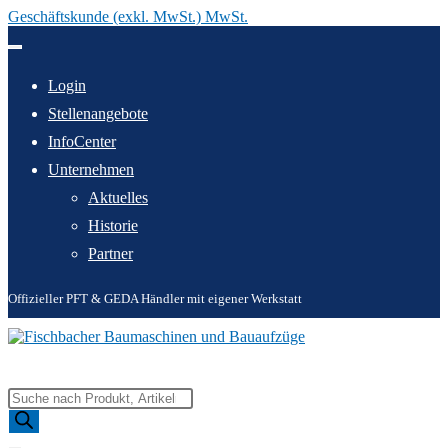
Geschäftskunde (exkl. MwSt.) MwSt.
Zum
Inhalt
springen
Login
Stellenangebote
InfoCenter
Unternehmen
Aktuelles
Historie
Partner
Offizieller PFT & GEDA Händler mit eigener Werkstatt
Products
search