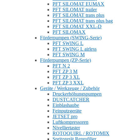
PFT SILOMAT EUMAX
PFT SILOMAT trailer
PFT SILOMAT trans plus
PFT SILOMAT trans plus bag
PFT SILOMAT XXL-D
PFT SILOMAX
Förderpumpen (SWING-Serie)
PFT SWING L
PFT SWING L airless
PFT SWING M
Förderpumpen (ZP-Serie)
PFT N 2
PFT ZP 3 M
PFT ZP 3 XL
PFT ZP 3 XXL
Geräte / Werkzeuge / Zubehör
Druckerhöhungspumpen
DUSTCATCHER
Einblashaube
Feinputzgeräte
JETSET pro
Luftkompressoren
Nivelliertaster
ROTOQUIRL / ROTOMIX
Spritzgerät Reprofilier