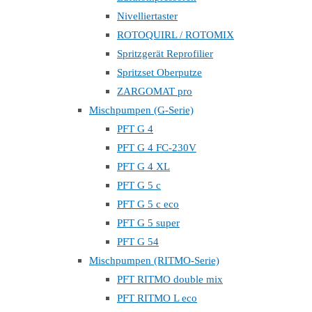
Nivelliertaster
ROTOQUIRL / ROTOMIX
Spritzgerät Reprofilier
Spritzset Oberputze
ZARGOMAT pro
Mischpumpen (G-Serie)
PFT G 4
PFT G 4 FC-230V
PFT G 4 XL
PFT G 5 c
PFT G 5 c eco
PFT G 5 super
PFT G 54
Mischpumpen (RITMO-Serie)
PFT RITMO double mix
PFT RITMO L eco