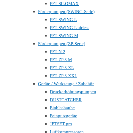
PFT SILOMAX
Förderpumpen (SWING-Serie)
PFT SWING L
PFT SWING L airless
PFT SWING M
Förderpumpen (ZP-Serie)
PFT N 2
PFT ZP 3 M
PFT ZP 3 XL
PFT ZP 3 XXL
Geräte / Werkzeuge / Zubehör
Druckerhöhungspumpen
DUSTCATCHER
Einblashaube
Feinputzgeräte
JETSET pro
Luftkompressoren