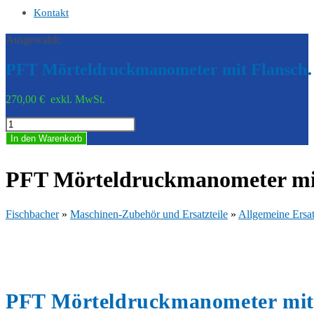
Kontakt
Ausgewählt:
PFT Mörteldruckmanometer mit Flansc
270,00
€
exkl. MwSt.
PFT
Mörteldruckmanometer
In den Warenkorb
mit
Flansch
35
PFT Mörteldruckmanometer mit F
M-
Teil
schraubbar,
Fischbacher
»
Maschinen-Zubehör und Ersatzteile
»
Allgemeine Ersat
1
1/4"
AG,
35
V-
Teil
PFT Mörteldruckmanometer mit 
-
25