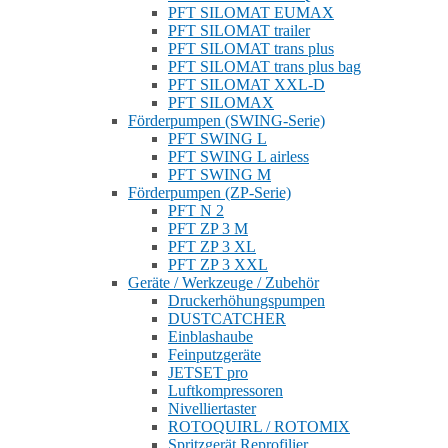
PFT SILOMAT EUMAX
PFT SILOMAT trailer
PFT SILOMAT trans plus
PFT SILOMAT trans plus bag
PFT SILOMAT XXL-D
PFT SILOMAX
Förderpumpen (SWING-Serie)
PFT SWING L
PFT SWING L airless
PFT SWING M
Förderpumpen (ZP-Serie)
PFT N 2
PFT ZP 3 M
PFT ZP 3 XL
PFT ZP 3 XXL
Geräte / Werkzeuge / Zubehör
Druckerhöhungspumpen
DUSTCATCHER
Einblashaube
Feinputzgeräte
JETSET pro
Luftkompressoren
Nivelliertaster
ROTOQUIRL / ROTOMIX
Spritzgerät Reprofilier