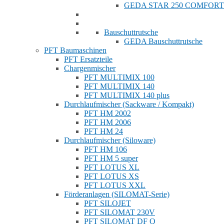
GEDA STAR 250 COMFORT
Bauschuttrutsche
GEDA Bauschuttrutsche
PFT Baumaschinen
PFT Ersatzteile
Chargenmischer
PFT MULTIMIX 100
PFT MULTIMIX 140
PFT MULTIMIX 140 plus
Durchlaufmischer (Sackware / Kompakt)
PFT HM 2002
PFT HM 2006
PFT HM 24
Durchlaufmischer (Siloware)
PFT HM 106
PFT HM 5 super
PFT LOTUS XL
PFT LOTUS XS
PFT LOTUS XXL
Förderanlagen (SILOMAT-Serie)
PFT SILOJET
PFT SILOMAT 230V
PFT SILOMAT DF Q