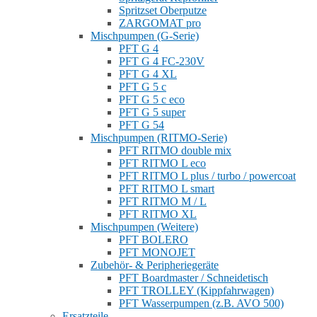
Spritzset Oberputze
ZARGOMAT pro
Mischpumpen (G-Serie)
PFT G 4
PFT G 4 FC-230V
PFT G 4 XL
PFT G 5 c
PFT G 5 c eco
PFT G 5 super
PFT G 54
Mischpumpen (RITMO-Serie)
PFT RITMO double mix
PFT RITMO L eco
PFT RITMO L plus / turbo / powercoat
PFT RITMO L smart
PFT RITMO M / L
PFT RITMO XL
Mischpumpen (Weitere)
PFT BOLERO
PFT MONOJET
Zubehör- & Peripheriegeräte
PFT Boardmaster / Schneidetisch
PFT TROLLEY (Kippfahrwagen)
PFT Wasserpumpen (z.B. AVO 500)
Ersatzteile