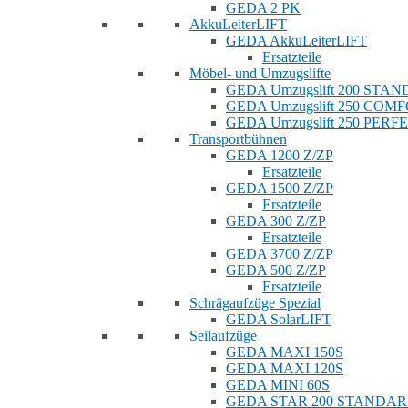
GEDA 2 PK
AkkuLeiterLIFT
GEDA AkkuLeiterLIFT
Ersatzteile
Möbel- und Umzugslifte
GEDA Umzugslift 200 STA
GEDA Umzugslift 250 COM
GEDA Umzugslift 250 PERF
Transportbühnen
GEDA 1200 Z/ZP
Ersatzteile
GEDA 1500 Z/ZP
Ersatzteile
GEDA 300 Z/ZP
Ersatzteile
GEDA 3700 Z/ZP
GEDA 500 Z/ZP
Ersatzteile
Schrägaufzüge Spezial
GEDA SolarLIFT
Seilaufzüge
GEDA MAXI 150S
GEDA MAXI 120S
GEDA MINI 60S
GEDA STAR 200 STANDA