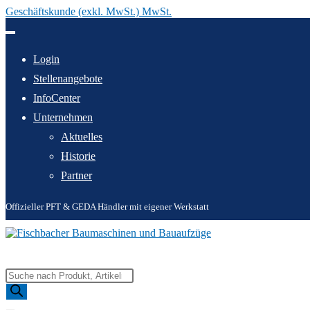
Geschäftskunde (exkl. MwSt.) MwSt.
Zum
Inhalt
springen
Login
Stellenangebote
InfoCenter
Unternehmen
Aktuelles
Historie
Partner
Offizieller PFT & GEDA Händler mit eigener Werkstatt
Products
search