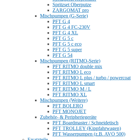
Spritzset Oberputze
ZARGOMAT pro
Mischpumpen (G-Serie)
PFT G 4
PFT G 4 FC-230V
PFT G 4 XL
PFT G 5 c
PFT G 5 c eco
PFT G 5 super
PFT G 54
Mischpumpen (RITMO-Serie)
PFT RITMO double mix
PFT RITMO L eco
PFT RITMO L plus / turbo / powercoat
PFT RITMO L smart
PFT RITMO M / L
PFT RITMO XL
Mischpumpen (Weitere)
PFT BOLERO
PFT MONOJET
Zubehör- & Peripheriegeräte
PFT Boardmaster / Schneidetisch
PFT TROLLEY (Kippfahrwagen)
PFT Wasserpumpen (z.B. AVO 500)
Ersatzteile