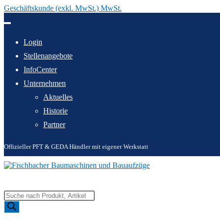
Geschäftskunde (exkl. MwSt.) MwSt.
Zum
Inhalt
springen
Login
Stellenangebote
InfoCenter
Unternehmen
Aktuelles
Historie
Partner
Offizieller PFT & GEDA Händler mit eigener Werkstatt
Products
search