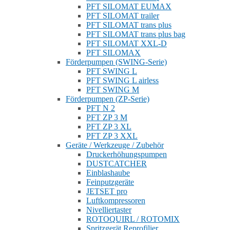
PFT SILOMAT EUMAX
PFT SILOMAT trailer
PFT SILOMAT trans plus
PFT SILOMAT trans plus bag
PFT SILOMAT XXL-D
PFT SILOMAX
Förderpumpen (SWING-Serie)
PFT SWING L
PFT SWING L airless
PFT SWING M
Förderpumpen (ZP-Serie)
PFT N 2
PFT ZP 3 M
PFT ZP 3 XL
PFT ZP 3 XXL
Geräte / Werkzeuge / Zubehör
Druckerhöhungspumpen
DUSTCATCHER
Einblashaube
Feinputzgeräte
JETSET pro
Luftkompressoren
Nivelliertaster
ROTOQUIRL / ROTOMIX
Spritzgerät Reprofilier