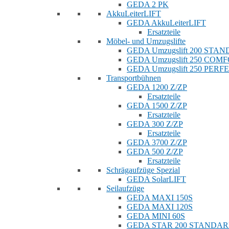
GEDA 2 PK
AkkuLeiterLIFT
GEDA AkkuLeiterLIFT
Ersatzteile
Möbel- und Umzugslifte
GEDA Umzugslift 200 STA
GEDA Umzugslift 250 COM
GEDA Umzugslift 250 PERF
Transportbühnen
GEDA 1200 Z/ZP
Ersatzteile
GEDA 1500 Z/ZP
Ersatzteile
GEDA 300 Z/ZP
Ersatzteile
GEDA 3700 Z/ZP
GEDA 500 Z/ZP
Ersatzteile
Schrägaufzüge Spezial
GEDA SolarLIFT
Seilaufzüge
GEDA MAXI 150S
GEDA MAXI 120S
GEDA MINI 60S
GEDA STAR 200 STANDA