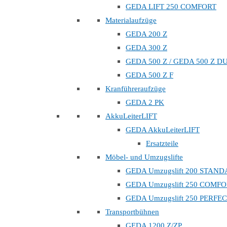
GEDA LIFT 250 COMFORT
Materialaufzüge
GEDA 200 Z
GEDA 300 Z
GEDA 500 Z / GEDA 500 Z D
GEDA 500 Z F
Kranführeraufzüge
GEDA 2 PK
AkkuLeiterLIFT
GEDA AkkuLeiterLIFT
Ersatzteile
Möbel- und Umzugslifte
GEDA Umzugslift 200 STAN
GEDA Umzugslift 250 COMF
GEDA Umzugslift 250 PERFE
Transportbühnen
GEDA 1200 Z/ZP