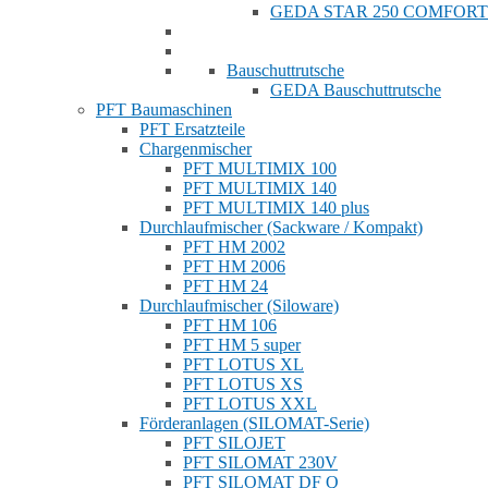
GEDA STAR 250 COMFORT
Bauschuttrutsche
GEDA Bauschuttrutsche
PFT Baumaschinen
PFT Ersatzteile
Chargenmischer
PFT MULTIMIX 100
PFT MULTIMIX 140
PFT MULTIMIX 140 plus
Durchlaufmischer (Sackware / Kompakt)
PFT HM 2002
PFT HM 2006
PFT HM 24
Durchlaufmischer (Siloware)
PFT HM 106
PFT HM 5 super
PFT LOTUS XL
PFT LOTUS XS
PFT LOTUS XXL
Förderanlagen (SILOMAT-Serie)
PFT SILOJET
PFT SILOMAT 230V
PFT SILOMAT DF Q