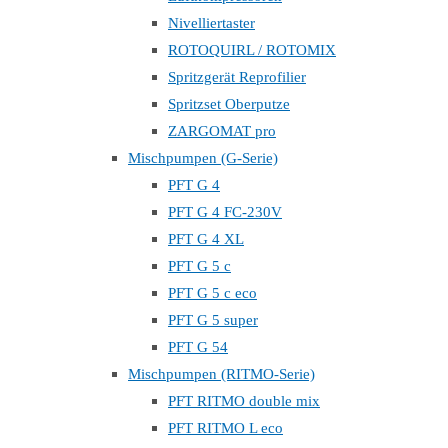
Nivelliertaster
ROTOQUIRL / ROTOMIX
Spritzgerät Reprofilier
Spritzset Oberputze
ZARGOMAT pro
Mischpumpen (G-Serie)
PFT G 4
PFT G 4 FC-230V
PFT G 4 XL
PFT G 5 c
PFT G 5 c eco
PFT G 5 super
PFT G 54
Mischpumpen (RITMO-Serie)
PFT RITMO double mix
PFT RITMO L eco