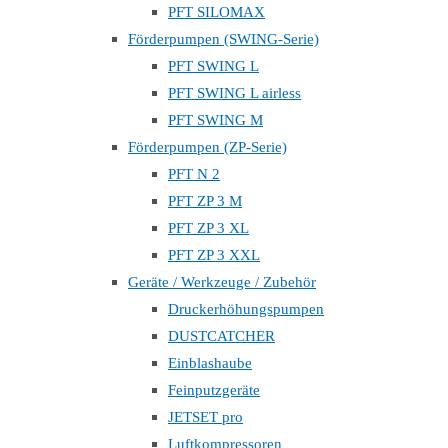
PFT SILOMAX
Förderpumpen (SWING-Serie)
PFT SWING L
PFT SWING L airless
PFT SWING M
Förderpumpen (ZP-Serie)
PFT N 2
PFT ZP 3 M
PFT ZP 3 XL
PFT ZP 3 XXL
Geräte / Werkzeuge / Zubehör
Druckerhöhungspumpen
DUSTCATCHER
Einblashaube
Feinputzgeräte
JETSET pro
Luftkompressoren