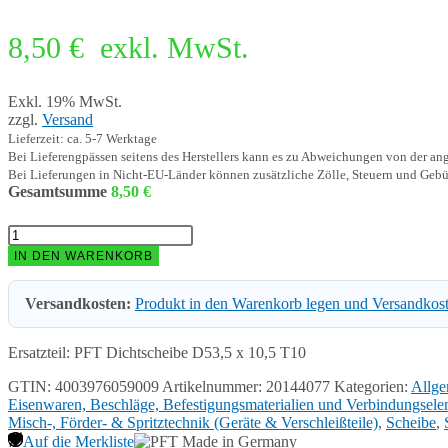
8,50
€
exkl. MwSt.
Exkl. 19% MwSt.
zzgl.
Versand
Lieferzeit: ca. 5-7 Werktage
Bei Lieferengpässen seitens des Herstellers kann es zu Abweichungen von der a
Bei Lieferungen in Nicht-EU-Länder können zusätzliche Zölle, Steuern und Gebü
Gesamtsumme
8,50
€
PFT
Dichtscheibe
IN DEN WARENKORB
D53,5
x
Versandkosten:
Produkt in den Warenkorb legen und Versandkos
10,5
T10
20144077
Ersatzteil: PFT Dichtscheibe D53,5 x 10,5 T10
Menge
GTIN: 4003976059009
Artikelnummer:
20144077
Kategorien:
Allge
Eisenwaren, Beschläge, Befestigungsmaterialien und Verbindungsel
Misch-, Förder- & Spritztechnik (Geräte & Verschleißteile)
,
Scheibe
,
Auf die Merkliste