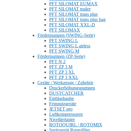
PFT SILOMAT EUMAX
PFT SILOMAT trailer
PFT SILOMAT trans plus
PFT SILOMAT trans plus bag
PFT SILOMAT XXL-D
PFT SILOMAX
Förderpumpen (SWING-Serie)
PFT SWING L
PFT SWING L airless
PFT SWING M
Förderpumpen (ZP-Serie)
PFT N 2
PFT ZP 3 M
PFT ZP 3 XL
PFT ZP 3 XXL
Geräte / Werkzeuge / Zubehör
Druckerhöhungspumpen
DUSTCATCHER
Einblashaube
Feinputzgeräte
JETSET pro
Luftkompressoren
Nivelliertaster
ROTOQUIRL / ROTOMIX
Spritzgerät Reprofilier