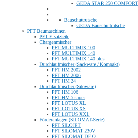
GEDA STAR 250 COMFORT
Bauschuttrutsche
GEDA Bauschuttrutsche
PFT Baumaschinen
PFT Ersatzteile
Chargenmischer
PFT MULTIMIX 100
PFT MULTIMIX 140
PFT MULTIMIX 140 plus
Durchlaufmischer (Sackware / Kompakt)
PFT HM 2002
PFT HM 2006
PFT HM 24
Durchlaufmischer (Siloware)
PFT HM 106
PFT HM 5 super
PFT LOTUS XL
PFT LOTUS XS
PFT LOTUS XXL
Förderanlagen (SILOMAT-Serie)
PFT SILOJET
PFT SILOMAT 230V
PFT SILOMAT DF Q