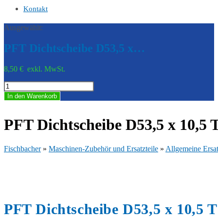
Kontakt
Ausgewählt:
PFT Dichtscheibe D53,5 x…
8,50
€
exkl. MwSt.
PFT
Dichtscheibe
In den Warenkorb
D53,5
x
10,5
PFT Dichtscheibe D53,5 x 10,5 
T10
20144077
Menge
Fischbacher
»
Maschinen-Zubehör und Ersatzteile
»
Allgemeine Ersat
PFT Dichtscheibe D53,5 x 10,5 