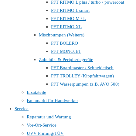
PFT RITMO L plus / turbo / powercoat
PFT RITMO L smart
PFT RITMO M / L
PFT RITMO XL
Mischpumpen (Weitere)
PFT BOLERO
PFT MONOJET
Zubehör- & Peripheriegeräte
PFT Boardmaster / Schneidetisch
PFT TROLLEY (Kippfahrwagen)
PFT Wasserpumpen (z.B. AVO 500)
Ersatzteile
Fachmarkt für Handwerker
Service
Reparatur und Wartung
Vor-Ort-Service
UVV Prüfung/TÜV