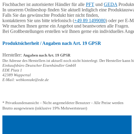
Fischbacher ist autorisierter Händler für alle
PFT
und
GEDA
Produkte
In unserem Onlineshop finden Sie aktuell lediglich eine Produktauswa
Falls Sie das gewünschte Produkt hier nicht finden,
kontaktieren Sie uns bitte telefonisch (
+49 89 1499080
) oder per E-Ma
Wir machen Ihnen gerne ein Angebot und beantworten alle Fragen.
Bei Großbestellungen erstellen wir Ihnen gerne ein individuelles Ang
Produktsicherheit / Angaben nach Art. 19 GPSR
Hersteller:
Angaben nach Art. 19 GPSR
Die Adresse des Herstellers ist aktuell noch nicht hinterlegt. Der Hersteller kann 
Einkaufsbüro Deutscher Eisenhändler GmbH
EDE Platz 1
42389 Wuppertal
E-Mail: webkontakt@ede.de
* Privatkundenansicht – Nicht angemeldeter Benutzer – Alle Preise werden
Brutto ausgewiesen (inklusive 19% Mehrwertsteuer)