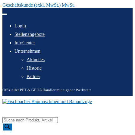
Geschäftskunde (exkl. MwSt.) MwSt.
Zum
Inhalt
springen
Login
Stellenangebote
InfoCenter
Unternehmen
Aktuelles
Historie
Partner
Offizieller PFT & GEDA Händler mit eigener Werkstatt
Products
search