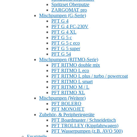
Spritzset Oberputze
ZARGOMAT pro
Mischpumpen (G-Serie)
PFT G 4
PFT G 4 FC-230V
PFT G 4 XL
PFT G 5 c
PFT G 5 c eco
PFT G 5 super
PFT G 54
Mischpumpen (RITMO-Serie)
PFT RITMO double mix
PFT RITMO L eco
PFT RITMO L plus / turbo / powercoat
PFT RITMO L smart
PFT RITMO M / L
PFT RITMO XL
Mischpumpen (Weitere)
PFT BOLERO
PFT MONOJET
Zubehör- & Peripheriegeräte
PFT Boardmaster / Schneidetisch
PFT TROLLEY (Kippfahrwagen)
PFT Wasserpumpen (z.B. AVO 500)
Ersatzteile