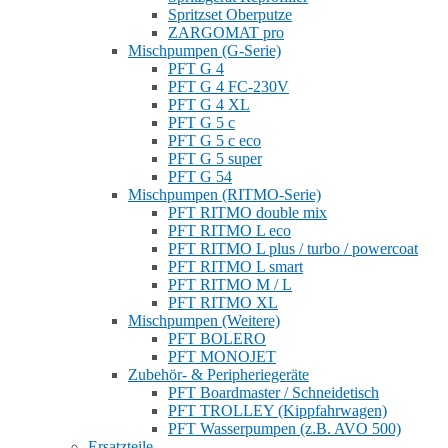
Spritzset Oberputze
ZARGOMAT pro
Mischpumpen (G-Serie)
PFT G 4
PFT G 4 FC-230V
PFT G 4 XL
PFT G 5 c
PFT G 5 c eco
PFT G 5 super
PFT G 54
Mischpumpen (RITMO-Serie)
PFT RITMO double mix
PFT RITMO L eco
PFT RITMO L plus / turbo / powercoat
PFT RITMO L smart
PFT RITMO M / L
PFT RITMO XL
Mischpumpen (Weitere)
PFT BOLERO
PFT MONOJET
Zubehör- & Peripheriegeräte
PFT Boardmaster / Schneidetisch
PFT TROLLEY (Kippfahrwagen)
PFT Wasserpumpen (z.B. AVO 500)
Ersatzteile