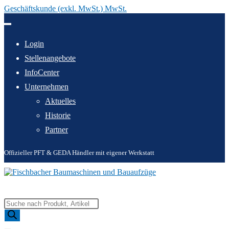
Geschäftskunde (exkl. MwSt.) MwSt.
Zum
Inhalt
springen
Login
Stellenangebote
InfoCenter
Unternehmen
Aktuelles
Historie
Partner
Offizieller PFT & GEDA Händler mit eigener Werkstatt
Products
search