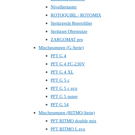
Nivelliertaster
ROTOQUIRL / ROTOMIX
Spritzgerät Reprofilier
Spritzset Oberputze
ZARGOMAT pro
Mischpumpen (G-Serie)
PFT G 4
PFT G 4 FC-230V
PFT G 4 XL
PFT G 5 c
PFT G 5 c eco
PFT G 5 super
PFT G 54
Mischpumpen (RITMO-Serie)
PFT RITMO double mix
PFT RITMO L eco