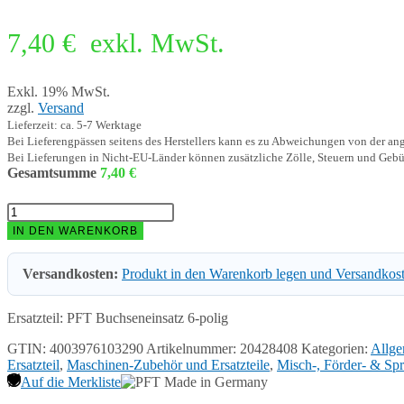
7,40
€
exkl. MwSt.
Exkl. 19% MwSt.
zzgl.
Versand
Lieferzeit: ca. 5-7 Werktage
Bei Lieferengpässen seitens des Herstellers kann es zu Abweichungen von der a
Bei Lieferungen in Nicht-EU-Länder können zusätzliche Zölle, Steuern und Gebü
Gesamtsumme
7,40
€
PFT
Buchseneinsatz
IN DEN WARENKORB
6-
polig
Versandkosten:
Produkt in den Warenkorb legen und Versandkos
20428408
Menge
Ersatzteil: PFT Buchseneinsatz 6-polig
GTIN: 4003976103290
Artikelnummer:
20428408
Kategorien:
Allge
Ersatzteil
,
Maschinen-Zubehör und Ersatzteile
,
Misch-, Förder- & Spri
Auf die Merkliste