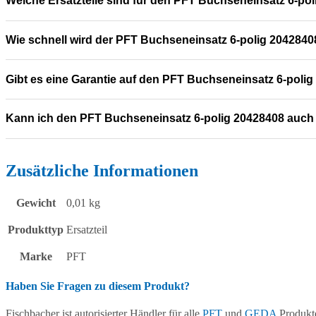
Welche Ersatzteile sind für den PFT Buchseneinsatz 6-po
Wie schnell wird der PFT Buchseneinsatz 6-polig 20428408
Gibt es eine Garantie auf den PFT Buchseneinsatz 6-poli
Kann ich den PFT Buchseneinsatz 6-polig 20428408 auch
Zusätzliche Informationen
Gewicht
0,01 kg
Produkttyp
Ersatzteil
Marke
PFT
Haben Sie Fragen zu diesem Produkt?
Fischbacher ist autorisierter Händler für alle
PFT
und
GEDA
Produkte