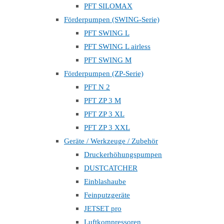
PFT SILOMAX
Förderpumpen (SWING-Serie)
PFT SWING L
PFT SWING L airless
PFT SWING M
Förderpumpen (ZP-Serie)
PFT N 2
PFT ZP 3 M
PFT ZP 3 XL
PFT ZP 3 XXL
Geräte / Werkzeuge / Zubehör
Druckerhöhungspumpen
DUSTCATCHER
Einblashaube
Feinputzgeräte
JETSET pro
Luftkompressoren