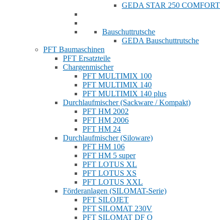
GEDA STAR 250 COMFORT
Bauschuttrutsche
GEDA Bauschuttrutsche
PFT Baumaschinen
PFT Ersatzteile
Chargenmischer
PFT MULTIMIX 100
PFT MULTIMIX 140
PFT MULTIMIX 140 plus
Durchlaufmischer (Sackware / Kompakt)
PFT HM 2002
PFT HM 2006
PFT HM 24
Durchlaufmischer (Siloware)
PFT HM 106
PFT HM 5 super
PFT LOTUS XL
PFT LOTUS XS
PFT LOTUS XXL
Förderanlagen (SILOMAT-Serie)
PFT SILOJET
PFT SILOMAT 230V
PFT SILOMAT DF Q