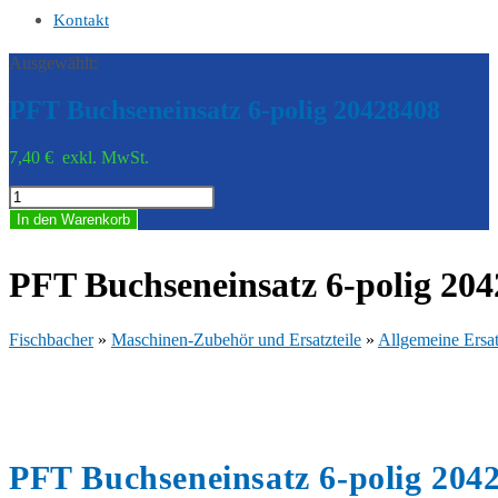
Kontakt
Ausgewählt:
PFT Buchseneinsatz 6-polig 20428408
7,40
€
exkl. MwSt.
PFT
Buchseneinsatz
In den Warenkorb
6-
polig
20428408
PFT Buchseneinsatz 6-polig 20
Menge
Fischbacher
»
Maschinen-Zubehör und Ersatzteile
»
Allgemeine Ersat
PFT Buchseneinsatz 6-polig 204