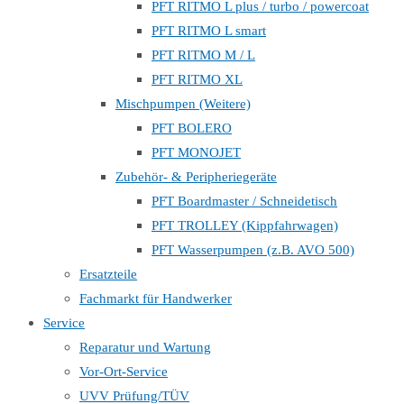
PFT RITMO L plus / turbo / powercoat
PFT RITMO L smart
PFT RITMO M / L
PFT RITMO XL
Mischpumpen (Weitere)
PFT BOLERO
PFT MONOJET
Zubehör- & Peripheriegeräte
PFT Boardmaster / Schneidetisch
PFT TROLLEY (Kippfahrwagen)
PFT Wasserpumpen (z.B. AVO 500)
Ersatzteile
Fachmarkt für Handwerker
Service
Reparatur und Wartung
Vor-Ort-Service
UVV Prüfung/TÜV