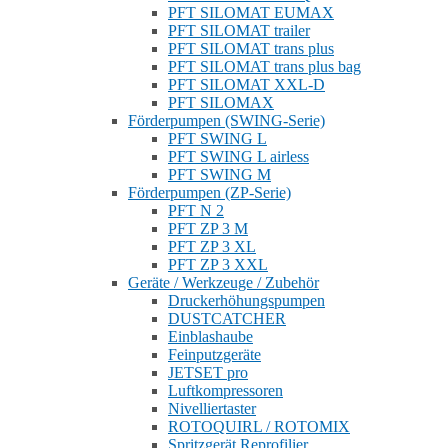
PFT SILOMAT EUMAX
PFT SILOMAT trailer
PFT SILOMAT trans plus
PFT SILOMAT trans plus bag
PFT SILOMAT XXL-D
PFT SILOMAX
Förderpumpen (SWING-Serie)
PFT SWING L
PFT SWING L airless
PFT SWING M
Förderpumpen (ZP-Serie)
PFT N 2
PFT ZP 3 M
PFT ZP 3 XL
PFT ZP 3 XXL
Geräte / Werkzeuge / Zubehör
Druckerhöhungspumpen
DUSTCATCHER
Einblashaube
Feinputzgeräte
JETSET pro
Luftkompressoren
Nivelliertaster
ROTOQUIRL / ROTOMIX
Spritzgerät Reprofilier