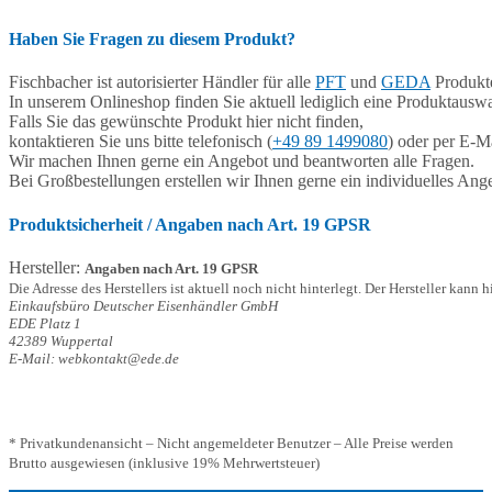
Haben Sie Fragen zu diesem Produkt?
Fischbacher ist autorisierter Händler für alle
PFT
und
GEDA
Produkte
In unserem Onlineshop finden Sie aktuell lediglich eine Produktauswa
Falls Sie das gewünschte Produkt hier nicht finden,
kontaktieren Sie uns bitte telefonisch (
+49 89 1499080
) oder per E-Ma
Wir machen Ihnen gerne ein Angebot und beantworten alle Fragen.
Bei Großbestellungen erstellen wir Ihnen gerne ein individuelles Ang
Produktsicherheit / Angaben nach Art. 19 GPSR
Hersteller:
Angaben nach Art. 19 GPSR
Die Adresse des Herstellers ist aktuell noch nicht hinterlegt. Der Hersteller kann 
Einkaufsbüro Deutscher Eisenhändler GmbH
EDE Platz 1
42389 Wuppertal
E-Mail: webkontakt@ede.de
* Privatkundenansicht – Nicht angemeldeter Benutzer – Alle Preise werden
Brutto ausgewiesen (inklusive 19% Mehrwertsteuer)