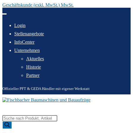
Geschäftskunde (exkl. MwSt.) MwSt.
Zum
Inhalt
springen
Login
Stellenangebote
InfoCenter
Unternehmen
Aktuelles
Historie
Partner
Offizieller PFT & GEDA Händler mit eigener Werkstatt
Products
search