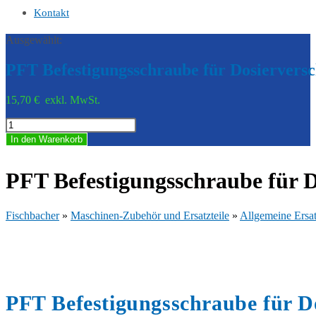
Kontakt
Ausgewählt:
PFT Befestigungsschraube für Dosiervers
15,70
€
exkl. MwSt.
PFT
Befestigungsschraube
In den Warenkorb
für
Dosierverschleißrohr
20208801
PFT Befestigungsschraube für D
Menge
Fischbacher
»
Maschinen-Zubehör und Ersatzteile
»
Allgemeine Ersat
PFT Befestigungsschraube für Do