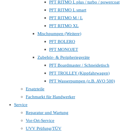
PFT RITMO L plus / turbo / powercoat
PFT RITMO L smart
PFT RITMO M / L
PFT RITMO XL
Mischpumpen (Weitere)
PFT BOLERO
PFT MONOJET
Zubehör- & Peripheriegeräte
PFT Boardmaster / Schneidetisch
PFT TROLLEY (Kippfahrwagen)
PFT Wasserpumpen (z.B. AVO 500)
Ersatzteile
Fachmarkt für Handwerker
Service
Reparatur und Wartung
Vor-Ort-Service
UVV Prüfung/TÜV