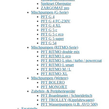
Spritzset Oberputze
ZARGOMAT pro
Mischpumpen (G-Serie)
PFT G 4
PFT G 4 FC-230V
PFT G 4 XL
PFT G 5 c
PFT G 5 c eco
PFT G 5 super
PFT G 54
Mischpumpen (RITMO-Serie)
PFT RITMO double mix
PFT RITMO L eco
PFT RITMO L plus / turbo / powercoat
PFT RITMO L smart
PFT RITMO M / L
PFT RITMO XL
Mischpumpen (Weitere)
PFT BOLERO
PFT MONOJET
Zubehör- & Peripheriegeräte
PFT Boardmaster / Schneidetisch
PFT TROLLEY (Kippfahrwagen)
PFT Wasserpumpen (z.B. AVO 500)
Ersatzteile