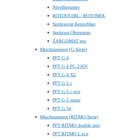
Nivelliertaster
ROTOQUIRL / ROTOMIX
Spritzgerät Reprofilier
Spritzset Oberputze
ZARGOMAT pro
Mischpumpen (G-Serie)
PFT G 4
PFT G 4 FC-230V
PFT G 4 XL
PFT G 5 c
PFT G 5 c eco
PFT G 5 super
PFT G 54
Mischpumpen (RITMO-Serie)
PFT RITMO double mix
PFT RITMO L eco