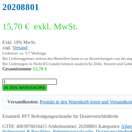
20208801
15,70
€
exkl. MwSt.
Exkl. 19% MwSt.
zzgl.
Versand
Lieferzeit: ca. 5-7 Werktage
Bei Lieferengpässen seitens des Herstellers kann es zu Abweichungen von der a
Bei Lieferungen in Nicht-EU-Länder können zusätzliche Zölle, Steuern und Gebü
Gesamtsumme
15,70
€
PFT
Befestigungsschraube
IN DEN WARENKORB
für
Dosierverschleißrohr
Versandkosten:
Produkt in den Warenkorb legen und Versandkos
20208801
Menge
Ersatzteil: PFT Befestigungsschraube für Dosierverschleißrohr
GTIN: 4003976016415
Artikelnummer:
20208801
Kategorien:
Allge
Halterungen & Beschläge
,
Befestigungsschraube
,
Dosierverschleißro