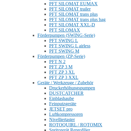
PFT SILOMAT EUMAX
PFT SILOMAT trailer
PFT SILOMAT trans plus
PFT SILOMAT trans plus bag
PFT SILOMAT XXL-D
PFT SILOMAX
Förderpumpen (SWING-Serie)
PFT SWING L
PFT SWING L airless
PFT SWING M
Förderpumpen (ZP-Serie)
PFT N 2
PFT ZP 3 M
PFT ZP 3 XL
PFT ZP 3 XXL
Geräte / Werkzeuge / Zubehör
Druckerhöhungspumpen
DUSTCATCHER
Einblashaube
Feinputzgeräte
JETSET pro
Luftkompressoren
Nivelliertaster
ROTOQUIRL / ROTOMIX
Spritzgerät Reprofilier