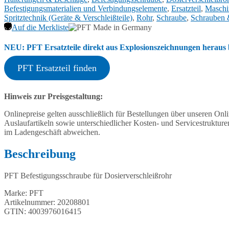
Befestigungsmaterialien und Verbindungselemente
,
Ersatzteil
,
Maschi
Spritztechnik (Geräte & Verschleißteile)
,
Rohr
,
Schraube
,
Schrauben 
Auf die Merkliste
NEU: PFT Ersatzteile direkt aus Explosionszeichnungen heraus b
PFT Ersatzteil finden
Hinweis zur Preisgestaltung:
Onlinepreise gelten ausschließlich für Bestellungen über unseren O
Auslaufartikeln sowie unterschiedlicher Kosten- und Servicestruktur
im Ladengeschäft abweichen.
Beschreibung
PFT Befestigungsschraube für Dosierverschleißrohr
Marke: PFT
Artikelnummer: 20208801
GTIN: 4003976016415