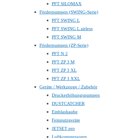
PFT SILOMAX
Förderpumpen (SWING-Serie)
PFT SWING L
PFT SWING L airless
PFT SWING M
Förderpumpen (ZP-Serie)
PFT N 2
PFT ZP 3 M
PFT ZP 3 XL
PFT ZP 3 XXL
Geräte / Werkzeuge / Zubehör
Druckerhöhungspumpen
DUSTCATCHER
Einblashaube
Feinputzgeräte
JETSET pro
Luftkompressoren