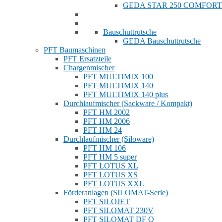
GEDA STAR 250 COMFORT
Bauschuttrutsche
GEDA Bauschuttrutsche
PFT Baumaschinen
PFT Ersatzteile
Chargenmischer
PFT MULTIMIX 100
PFT MULTIMIX 140
PFT MULTIMIX 140 plus
Durchlaufmischer (Sackware / Kompakt)
PFT HM 2002
PFT HM 2006
PFT HM 24
Durchlaufmischer (Siloware)
PFT HM 106
PFT HM 5 super
PFT LOTUS XL
PFT LOTUS XS
PFT LOTUS XXL
Förderanlagen (SILOMAT-Serie)
PFT SILOJET
PFT SILOMAT 230V
PFT SILOMAT DF Q