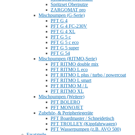
Spritzset Oberputze
ZARGOMAT pro
Mischpumpen (G-Serie)
PFT G 4
PFT G 4 FC-230V
PFT G 4 XL
PFT G 5 c
PFT G 5 c eco
PFT G 5 super
PFT G 54
Mischpumpen (RITMO-Serie)
PFT RITMO double mix
PFT RITMO L eco
PFT RITMO L plus / turbo / powercoat
PFT RITMO L smart
PFT RITMO M / L
PFT RITMO XL
Mischpumpen (Weitere)
PFT BOLERO
PFT MONOJET
Zubehör- & Peripheriegeräte
PFT Boardmaster / Schneidetisch
PFT TROLLEY (Kippfahrwagen)
PFT Wasserpumpen (z.B. AVO 500)
Ersatzteile