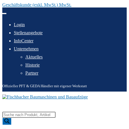
Geschäftskunde (exkl. MwSt.) MwSt.
Zum
Inhalt
springen
Login
Stellenangebote
InfoCenter
Unternehmen
Aktuelles
Historie
Partner
Offizieller PFT & GEDA Händler mit eigener Werkstatt
Products
search