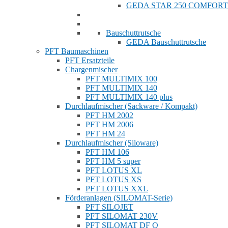
GEDA STAR 250 COMFORT
Bauschuttrutsche
GEDA Bauschuttrutsche
PFT Baumaschinen
PFT Ersatzteile
Chargenmischer
PFT MULTIMIX 100
PFT MULTIMIX 140
PFT MULTIMIX 140 plus
Durchlaufmischer (Sackware / Kompakt)
PFT HM 2002
PFT HM 2006
PFT HM 24
Durchlaufmischer (Siloware)
PFT HM 106
PFT HM 5 super
PFT LOTUS XL
PFT LOTUS XS
PFT LOTUS XXL
Förderanlagen (SILOMAT-Serie)
PFT SILOJET
PFT SILOMAT 230V
PFT SILOMAT DF Q