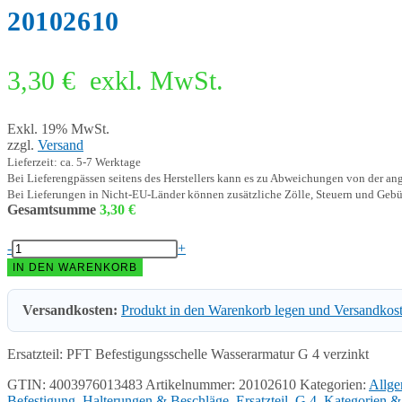
20102610
3,30
€
exkl. MwSt.
Exkl. 19% MwSt.
zzgl.
Versand
Lieferzeit: ca. 5-7 Werktage
Bei Lieferengpässen seitens des Herstellers kann es zu Abweichungen von der a
Bei Lieferungen in Nicht-EU-Länder können zusätzliche Zölle, Steuern und Gebü
Gesamtsumme
3,30
€
PFT
-
+
Befestigungsschelle
IN DEN WARENKORB
Wasserarmatur
G
Versandkosten:
Produkt in den Warenkorb legen und Versandkos
4
verzinkt
20102610
Ersatzteil: PFT Befestigungsschelle Wasserarmatur G 4 verzinkt
Menge
GTIN: 4003976013483
Artikelnummer:
20102610
Kategorien:
Allge
Befestigung, Halterungen & Beschläge
,
Ersatzteil
,
G 4
,
Kategorien &