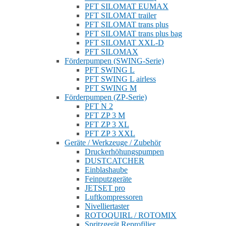
PFT SILOMAT EUMAX
PFT SILOMAT trailer
PFT SILOMAT trans plus
PFT SILOMAT trans plus bag
PFT SILOMAT XXL-D
PFT SILOMAX
Förderpumpen (SWING-Serie)
PFT SWING L
PFT SWING L airless
PFT SWING M
Förderpumpen (ZP-Serie)
PFT N 2
PFT ZP 3 M
PFT ZP 3 XL
PFT ZP 3 XXL
Geräte / Werkzeuge / Zubehör
Druckerhöhungspumpen
DUSTCATCHER
Einblashaube
Feinputzgeräte
JETSET pro
Luftkompressoren
Nivelliertaster
ROTOQUIRL / ROTOMIX
Spritzgerät Reprofilier