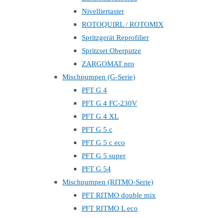
Nivelliertaster
ROTOQUIRL / ROTOMIX
Spritzgerät Reprofilier
Spritzset Oberputze
ZARGOMAT pro
Mischpumpen (G-Serie)
PFT G 4
PFT G 4 FC-230V
PFT G 4 XL
PFT G 5 c
PFT G 5 c eco
PFT G 5 super
PFT G 54
Mischpumpen (RITMO-Serie)
PFT RITMO double mix
PFT RITMO L eco