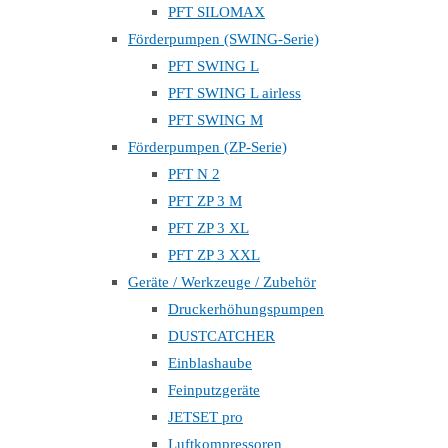
PFT SILOMAX
Förderpumpen (SWING-Serie)
PFT SWING L
PFT SWING L airless
PFT SWING M
Förderpumpen (ZP-Serie)
PFT N 2
PFT ZP 3 M
PFT ZP 3 XL
PFT ZP 3 XXL
Geräte / Werkzeuge / Zubehör
Druckerhöhungspumpen
DUSTCATCHER
Einblashaube
Feinputzgeräte
JETSET pro
Luftkompressoren