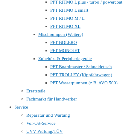
PFT RITMO L plus / turbo / powercoat
PFT RITMO L smart
PFT RITMO M / L
PFT RITMO XL
Mischpumpen (Weitere)
PFT BOLERO
PFT MONOJET
Zubehör- & Peripheriegeräte
PFT Boardmaster / Schneidetisch
PFT TROLLEY (Kippfahrwagen)
PFT Wasserpumpen (z.B. AVO 500)
Ersatzteile
Fachmarkt für Handwerker
Service
Reparatur und Wartung
Vor-Ort-Service
UVV Prüfung/TÜV