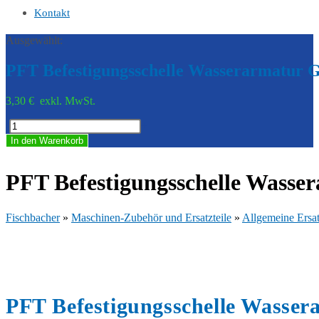
Kontakt
Ausgewählt:
PFT Befestigungsschelle Wasserarmatur
3,30
€
exkl. MwSt.
PFT
-
+
Befestigungsschelle
In den Warenkorb
Wasserarmatur
G
4
PFT Befestigungsschelle Wasser
verzinkt
20102610
Menge
Fischbacher
»
Maschinen-Zubehör und Ersatzteile
»
Allgemeine Ersat
PFT Befestigungsschelle Wasser