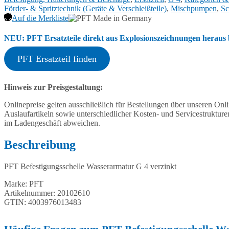
Förder- & Spritztechnik (Geräte & Verschleißteile)
,
Mischpumpen
,
Sc
Auf die Merkliste
NEU: PFT Ersatzteile direkt aus Explosionszeichnungen heraus b
PFT Ersatzteil finden
Hinweis zur Preisgestaltung:
Onlinepreise gelten ausschließlich für Bestellungen über unseren O
Auslaufartikeln sowie unterschiedlicher Kosten- und Servicestruktur
im Ladengeschäft abweichen.
Beschreibung
PFT Befestigungsschelle Wasserarmatur G 4 verzinkt
Marke: PFT
Artikelnummer: 20102610
GTIN: 4003976013483