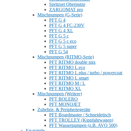
Spritzset Oberputze
ZARGOMAT pro
Mischpumpen (G-Serie)
PFT G 4
PFT G 4 FC-230V
PFT G 4 XL
PFT G 5 c
PFT G 5 c eco
PFT G 5 super
PFT G 54
Mischpumpen (RITMO-Serie)
PFT RITMO double mix
PFT RITMO L eco
PFT RITMO L plus / turbo / powercoat
PFT RITMO L smart
PFT RITMO M / L
PFT RITMO XL
Mischpumpen (Weitere)
PFT BOLERO
PFT MONOJET
Zubehör- & Peripheriegeräte
PFT Boardmaster / Schneidetisch
PFT TROLLEY (Kippfahrwagen)
PFT Wasserpumpen (z.B. AVO 500)
Ersatzteile