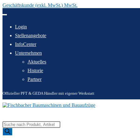
Geschäftskunde (exkl. MwSt.) MwSt.
Zum
Inhalt
springen
Login
Stellenangebote
InfoCenter
Unternehmen
Aktuelles
Historie
Partner
Offizieller PFT & GEDA Händler mit eigener Werkstatt
Products
search