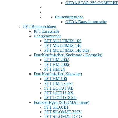
GEDA STAR 250 COMFORT
Bauschuttrutsche
GEDA Bauschuttrutsche
PFT Baumaschinen
PFT Ersatzteile
Chargenmischer
PFT MULTIMIX 100
PFT MULTIMIX 140
PFT MULTIMIX 140 plus
Durchlaufmischer (Sackware / Kompakt)
PFT HM 2002
PFT HM 2006
PFT HM 24
Durchlaufmischer (Siloware)
PFT HM 106
PFT HM 5 super
PFT LOTUS XL
PFT LOTUS XS
PFT LOTUS XXL
Förderanlagen (SILOMAT-Serie)
PFT SILOJET
PFT SILOMAT 230V
PFT SILOMAT DF Q