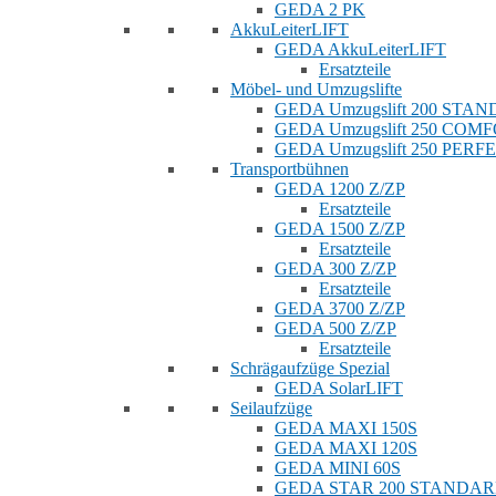
GEDA 2 PK
AkkuLeiterLIFT
GEDA AkkuLeiterLIFT
Ersatzteile
Möbel- und Umzugslifte
GEDA Umzugslift 200 STA
GEDA Umzugslift 250 COM
GEDA Umzugslift 250 PERF
Transportbühnen
GEDA 1200 Z/ZP
Ersatzteile
GEDA 1500 Z/ZP
Ersatzteile
GEDA 300 Z/ZP
Ersatzteile
GEDA 3700 Z/ZP
GEDA 500 Z/ZP
Ersatzteile
Schrägaufzüge Spezial
GEDA SolarLIFT
Seilaufzüge
GEDA MAXI 150S
GEDA MAXI 120S
GEDA MINI 60S
GEDA STAR 200 STANDA