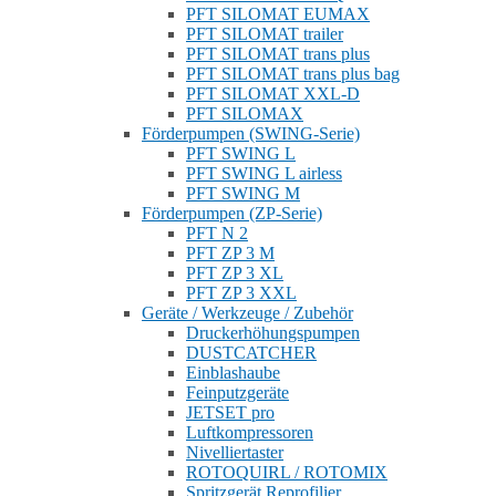
PFT SILOMAT EUMAX
PFT SILOMAT trailer
PFT SILOMAT trans plus
PFT SILOMAT trans plus bag
PFT SILOMAT XXL-D
PFT SILOMAX
Förderpumpen (SWING-Serie)
PFT SWING L
PFT SWING L airless
PFT SWING M
Förderpumpen (ZP-Serie)
PFT N 2
PFT ZP 3 M
PFT ZP 3 XL
PFT ZP 3 XXL
Geräte / Werkzeuge / Zubehör
Druckerhöhungspumpen
DUSTCATCHER
Einblashaube
Feinputzgeräte
JETSET pro
Luftkompressoren
Nivelliertaster
ROTOQUIRL / ROTOMIX
Spritzgerät Reprofilier