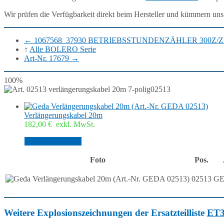
Wir prüfen die Verfügbarkeit direkt beim Hersteller und kümmern uns
←
1067568_37930 BETRIEBSSTUNDENZÄHLER 300Z/Z
↑
Alle BOLERO Serie
Art-Nr. 17679
→
100%
02513
Verlängerungskabel 20m
182,00
€
exkl. MwSt.
In den Warenkorb
Foto
Pos.
02513
GE
Weitere Explosionszeichnungen der Ersatzteilliste
ET