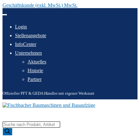
Geschäftskunde (exkl. MwSt.) MwSt.
Zum
Inhalt
springen
Login
Stellenangebote
InfoCenter
Unternehmen
Aktuelles
Historie
Partner
Offizieller PFT & GEDA Händler mit eigener Werkstatt
Products
search