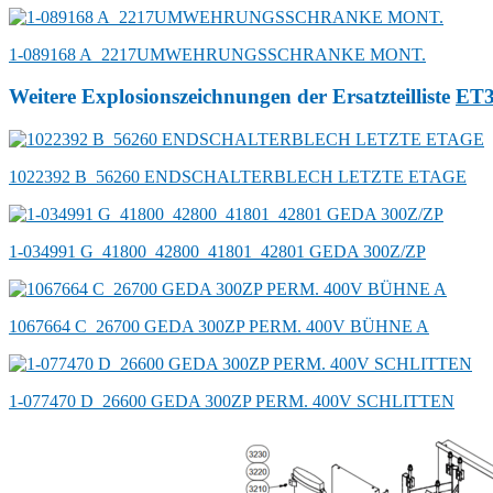
1-089168 A_2217UMWEHRUNGSSCHRANKE MONT.
Weitere Explosionszeichnungen der Ersatzteilliste
ET
1022392 B_56260 ENDSCHALTERBLECH LETZTE ETAGE
1-034991 G_41800_42800_41801_42801 GEDA 300Z/ZP
1067664 C_26700 GEDA 300ZP PERM. 400V BÜHNE A
1-077470 D_26600 GEDA 300ZP PERM. 400V SCHLITTEN