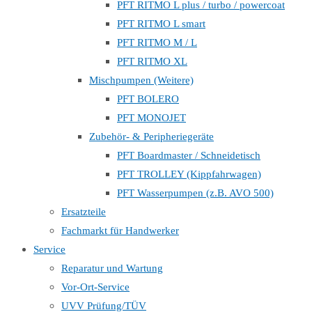
PFT RITMO L plus / turbo / powercoat
PFT RITMO L smart
PFT RITMO M / L
PFT RITMO XL
Mischpumpen (Weitere)
PFT BOLERO
PFT MONOJET
Zubehör- & Peripheriegeräte
PFT Boardmaster / Schneidetisch
PFT TROLLEY (Kippfahrwagen)
PFT Wasserpumpen (z.B. AVO 500)
Ersatzteile
Fachmarkt für Handwerker
Service
Reparatur und Wartung
Vor-Ort-Service
UVV Prüfung/TÜV