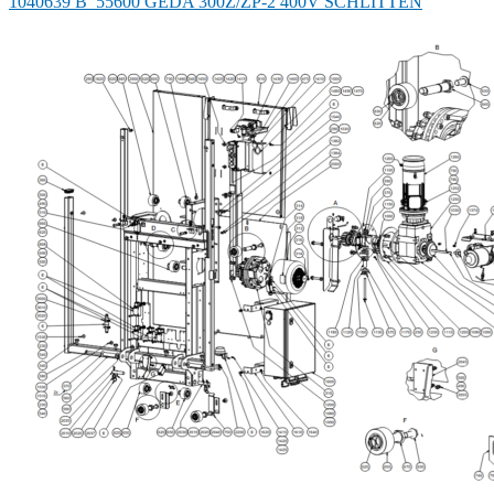
1040639 B_55600 GEDA 300Z/ZP-2 400V SCHLITTEN