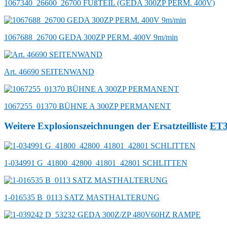
1067340_26600_26700 FUßTEIL (GEDA 300ZP PERM. 400V)
1067688_26700 GEDA 300ZP PERM. 400V 9m/min
Art. 46690 SEITENWAND
1067255_01370 BÜHNE A 300ZP PERMANENT
Weitere Explosionszeichnungen der Ersatzteilliste
ET
1-034991 G_41800_42800_41801_42801 SCHLITTEN
1-016535 B_0113 SATZ MASTHALTERUNG