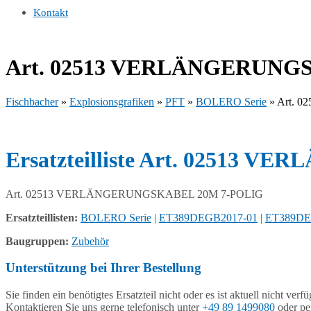
Kontakt
Art. 02513 VERLÄNGERUNG
Fischbacher
»
Explosionsgrafiken
»
PFT
»
BOLERO Serie
»
Art. 
Ersatzteilliste Art. 02513
Art. 02513 VERLÄNGERUNGSKABEL 20M 7-POLIG
Ersatzteillisten:
BOLERO Serie
|
ET389DEGB2017-01
|
ET389DE
Baugruppen:
Zubehör
Unterstützung bei Ihrer Bestellung
Sie finden ein benötigtes Ersatzteil nicht oder es ist aktuell nicht verf
Kontaktieren Sie uns gerne telefonisch unter
+49 89 1499080
oder pe