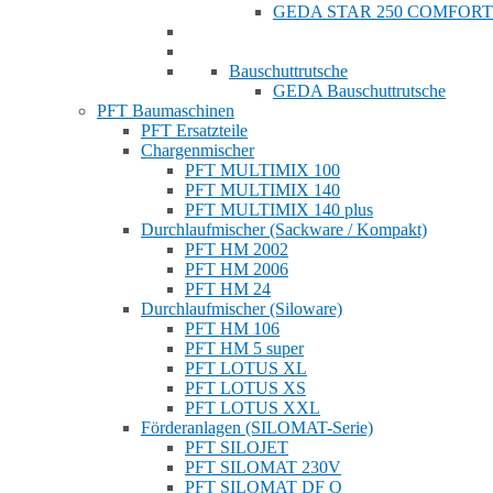
GEDA STAR 250 COMFORT
Bauschuttrutsche
GEDA Bauschuttrutsche
PFT Baumaschinen
PFT Ersatzteile
Chargenmischer
PFT MULTIMIX 100
PFT MULTIMIX 140
PFT MULTIMIX 140 plus
Durchlaufmischer (Sackware / Kompakt)
PFT HM 2002
PFT HM 2006
PFT HM 24
Durchlaufmischer (Siloware)
PFT HM 106
PFT HM 5 super
PFT LOTUS XL
PFT LOTUS XS
PFT LOTUS XXL
Förderanlagen (SILOMAT-Serie)
PFT SILOJET
PFT SILOMAT 230V
PFT SILOMAT DF Q