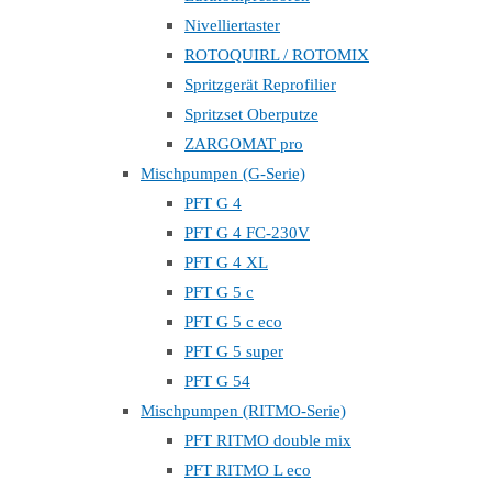
Nivelliertaster
ROTOQUIRL / ROTOMIX
Spritzgerät Reprofilier
Spritzset Oberputze
ZARGOMAT pro
Mischpumpen (G-Serie)
PFT G 4
PFT G 4 FC-230V
PFT G 4 XL
PFT G 5 c
PFT G 5 c eco
PFT G 5 super
PFT G 54
Mischpumpen (RITMO-Serie)
PFT RITMO double mix
PFT RITMO L eco