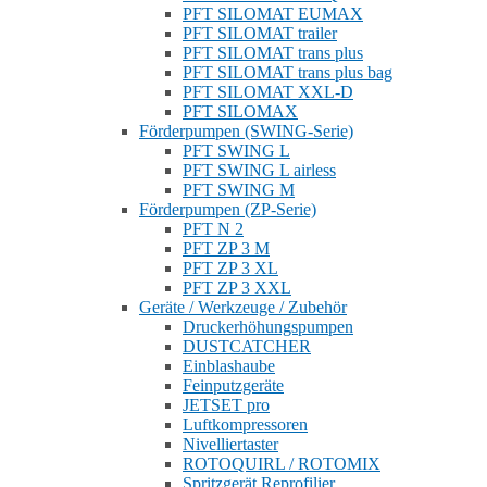
PFT SILOMAT EUMAX
PFT SILOMAT trailer
PFT SILOMAT trans plus
PFT SILOMAT trans plus bag
PFT SILOMAT XXL-D
PFT SILOMAX
Förderpumpen (SWING-Serie)
PFT SWING L
PFT SWING L airless
PFT SWING M
Förderpumpen (ZP-Serie)
PFT N 2
PFT ZP 3 M
PFT ZP 3 XL
PFT ZP 3 XXL
Geräte / Werkzeuge / Zubehör
Druckerhöhungspumpen
DUSTCATCHER
Einblashaube
Feinputzgeräte
JETSET pro
Luftkompressoren
Nivelliertaster
ROTOQUIRL / ROTOMIX
Spritzgerät Reprofilier