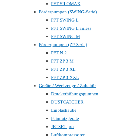
PFT SILOMAX
Förderpumpen (SWING-Serie)
PFT SWING L
PFT SWING L airless
PFT SWING M
Förderpumpen (ZP-Serie)
PFT N 2
PFT ZP 3 M
PFT ZP 3 XL
PFT ZP 3 XXL
Geräte / Werkzeuge / Zubehör
Druckerhöhungspumpen
DUSTCATCHER
Einblashaube
Feinputzgeräte
JETSET pro
Luftkompressoren