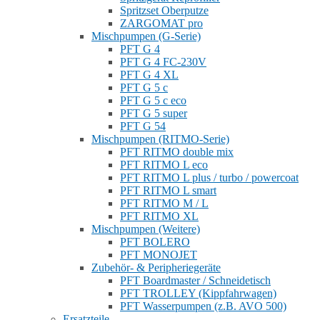
Spritzset Oberputze
ZARGOMAT pro
Mischpumpen (G-Serie)
PFT G 4
PFT G 4 FC-230V
PFT G 4 XL
PFT G 5 c
PFT G 5 c eco
PFT G 5 super
PFT G 54
Mischpumpen (RITMO-Serie)
PFT RITMO double mix
PFT RITMO L eco
PFT RITMO L plus / turbo / powercoat
PFT RITMO L smart
PFT RITMO M / L
PFT RITMO XL
Mischpumpen (Weitere)
PFT BOLERO
PFT MONOJET
Zubehör- & Peripheriegeräte
PFT Boardmaster / Schneidetisch
PFT TROLLEY (Kippfahrwagen)
PFT Wasserpumpen (z.B. AVO 500)
Ersatzteile