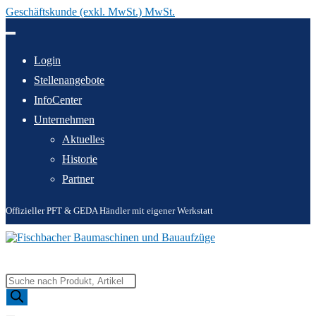
Geschäftskunde (exkl. MwSt.) MwSt.
Zum
Inhalt
springen
Login
Stellenangebote
InfoCenter
Unternehmen
Aktuelles
Historie
Partner
Offizieller PFT & GEDA Händler mit eigener Werkstatt
Products
search