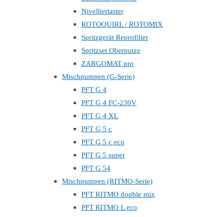
Nivelliertaster
ROTOQUIRL / ROTOMIX
Spritzgerät Reprofilier
Spritzset Oberputze
ZARGOMAT pro
Mischpumpen (G-Serie)
PFT G 4
PFT G 4 FC-230V
PFT G 4 XL
PFT G 5 c
PFT G 5 c eco
PFT G 5 super
PFT G 54
Mischpumpen (RITMO-Serie)
PFT RITMO double mix
PFT RITMO L eco