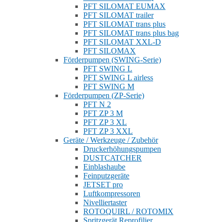
PFT SILOMAT EUMAX
PFT SILOMAT trailer
PFT SILOMAT trans plus
PFT SILOMAT trans plus bag
PFT SILOMAT XXL-D
PFT SILOMAX
Förderpumpen (SWING-Serie)
PFT SWING L
PFT SWING L airless
PFT SWING M
Förderpumpen (ZP-Serie)
PFT N 2
PFT ZP 3 M
PFT ZP 3 XL
PFT ZP 3 XXL
Geräte / Werkzeuge / Zubehör
Druckerhöhungspumpen
DUSTCATCHER
Einblashaube
Feinputzgeräte
JETSET pro
Luftkompressoren
Nivelliertaster
ROTOQUIRL / ROTOMIX
Spritzgerät Reprofilier