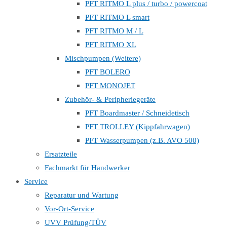
PFT RITMO L plus / turbo / powercoat
PFT RITMO L smart
PFT RITMO M / L
PFT RITMO XL
Mischpumpen (Weitere)
PFT BOLERO
PFT MONOJET
Zubehör- & Peripheriegeräte
PFT Boardmaster / Schneidetisch
PFT TROLLEY (Kippfahrwagen)
PFT Wasserpumpen (z.B. AVO 500)
Ersatzteile
Fachmarkt für Handwerker
Service
Reparatur und Wartung
Vor-Ort-Service
UVV Prüfung/TÜV