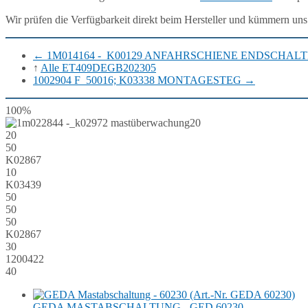
Wir prüfen die Verfügbarkeit direkt beim Hersteller und kümmern uns
←
1M014164 -_K00129 ANFAHRSCHIENE ENDSCHAL
↑
Alle ET409DEGB202305
1002904 F_50016; K03338 MONTAGESTEG
→
100%
20
20
50
K02867
10
K03439
50
50
50
K02867
30
1200422
40
GEDA MASTABSCHALTUNG - GED 60230