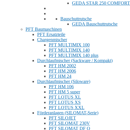
GEDA STAR 250 COMFORT
Bauschuttrutsche
GEDA Bauschuttrutsche
PFT Baumaschinen
PFT Ersatzteile
Chargenmischer
PFT MULTIMIX 100
PFT MULTIMIX 140
PFT MULTIMIX 140 plus
Durchlaufmischer (Sackware / Kompakt)
PFT HM 2002
PFT HM 2006
PFT HM 24
Durchlaufmischer (Siloware)
PFT HM 106
PFT HM 5 super
PFT LOTUS XL
PFT LOTUS XS
PFT LOTUS XXL
Förderanlagen (SILOMAT-Serie)
PFT SILOJET
PFT SILOMAT 230V
PFT SILOMAT DF Q