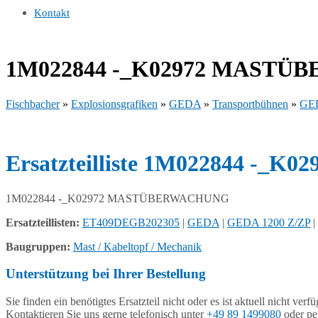
Kontakt
1M022844 -_K02972 MAST
Fischbacher
»
Explosionsgrafiken
»
GEDA
»
Transportbühnen
»
GED
Ersatzteilliste 1M022844 
1M022844 -_K02972 MASTÜBERWACHUNG
Ersatzteillisten:
ET409DEGB202305
|
GEDA
|
GEDA 1200 Z/ZP
|
Baugruppen:
Mast / Kabeltopf / Mechanik
Unterstützung bei Ihrer Bestellung
Sie finden ein benötigtes Ersatzteil nicht oder es ist aktuell nicht verf
Kontaktieren Sie uns gerne telefonisch unter
+49 89 1499080
oder pe