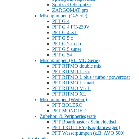
Spritzset Oberputze
ZARGOMAT pro
Mischpumpen (G-Serie)
PFT G 4
PFT G 4 FC-230V
PFT G 4 XL
PFT G 5 c
PFT G 5 c eco
PFT G 5 super
PFT G 54
Mischpumpen (RITMO-Serie)
PFT RITMO double mix
PFT RITMO L eco
PFT RITMO L plus / turbo / powercoat
PFT RITMO L smart
PFT RITMO M / L
PFT RITMO XL
Mischpumpen (Weitere)
PFT BOLERO
PFT MONOJET
Zubehör- & Peripheriegeräte
PFT Boardmaster / Schneidetisch
PFT TROLLEY (Kippfahrwagen)
PFT Wasserpumpen (z.B. AVO 500)
Ersatzteile