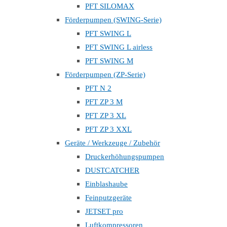
PFT SILOMAX
Förderpumpen (SWING-Serie)
PFT SWING L
PFT SWING L airless
PFT SWING M
Förderpumpen (ZP-Serie)
PFT N 2
PFT ZP 3 M
PFT ZP 3 XL
PFT ZP 3 XXL
Geräte / Werkzeuge / Zubehör
Druckerhöhungspumpen
DUSTCATCHER
Einblashaube
Feinputzgeräte
JETSET pro
Luftkompressoren