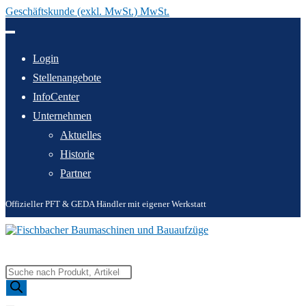
Geschäftskunde (exkl. MwSt.) MwSt.
Zum
Inhalt
springen
Login
Stellenangebote
InfoCenter
Unternehmen
Aktuelles
Historie
Partner
Offizieller PFT & GEDA Händler mit eigener Werkstatt
Products
search