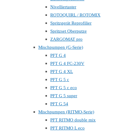
Nivelliertaster
ROTOQUIRL / ROTOMIX
Spritzgerät Reprofilier
Spritzset Oberputze
ZARGOMAT pro
Mischpumpen (G-Serie)
PFT G 4
PFT G 4 FC-230V
PFT G 4 XL
PFT G 5 c
PFT G 5 c eco
PFT G 5 super
PFT G 54
Mischpumpen (RITMO-Serie)
PFT RITMO double mix
PFT RITMO L eco