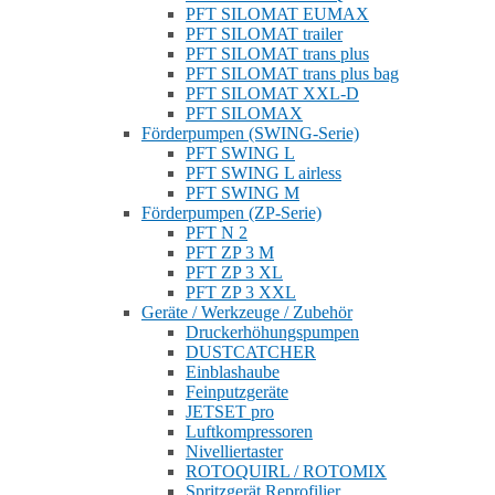
PFT SILOMAT EUMAX
PFT SILOMAT trailer
PFT SILOMAT trans plus
PFT SILOMAT trans plus bag
PFT SILOMAT XXL-D
PFT SILOMAX
Förderpumpen (SWING-Serie)
PFT SWING L
PFT SWING L airless
PFT SWING M
Förderpumpen (ZP-Serie)
PFT N 2
PFT ZP 3 M
PFT ZP 3 XL
PFT ZP 3 XXL
Geräte / Werkzeuge / Zubehör
Druckerhöhungspumpen
DUSTCATCHER
Einblashaube
Feinputzgeräte
JETSET pro
Luftkompressoren
Nivelliertaster
ROTOQUIRL / ROTOMIX
Spritzgerät Reprofilier