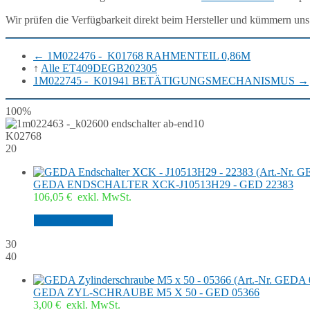
Wir prüfen die Verfügbarkeit direkt beim Hersteller und kümmern uns
←
1M022476 -_K01768 RAHMENTEIL 0,86M
↑
Alle ET409DEGB202305
1M022745 -_K01941 BETÄTIGUNGSMECHANISMUS
→
100%
10
K02768
20
GEDA ENDSCHALTER XCK-J10513H29 - GED 22383
106,05
€
exkl. MwSt.
In den Warenkorb
30
40
GEDA ZYL-SCHRAUBE M5 X 50 - GED 05366
3,00
€
exkl. MwSt.