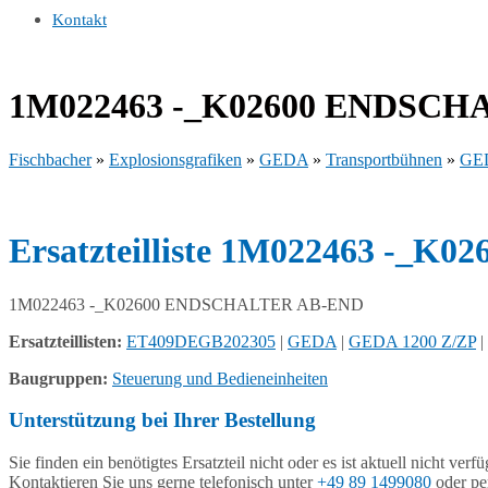
Kontakt
1M022463 -_K02600 ENDSCH
Fischbacher
»
Explosionsgrafiken
»
GEDA
»
Transportbühnen
»
GED
Ersatzteilliste 1M022463 -
1M022463 -_K02600 ENDSCHALTER AB-END
Ersatzteillisten:
ET409DEGB202305
|
GEDA
|
GEDA 1200 Z/ZP
|
Baugruppen:
Steuerung und Bedieneinheiten
Unterstützung bei Ihrer Bestellung
Sie finden ein benötigtes Ersatzteil nicht oder es ist aktuell nicht verf
Kontaktieren Sie uns gerne telefonisch unter
+49 89 1499080
oder pe