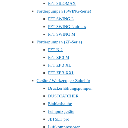
PFT SILOMAX
Förderpumpen (SWING-Serie)
PFT SWING L
PFT SWING L airless
PFT SWING M
Förderpumpen (ZP-Serie)
PFT N 2
PFT ZP 3 M
PFT ZP 3 XL
PFT ZP 3 XXL
Geräte / Werkzeuge / Zubehör
Druckerhöhungspumpen
DUSTCATCHER
Einblashaube
Feinputzgeräte
JETSET pro
Luftkompressoren