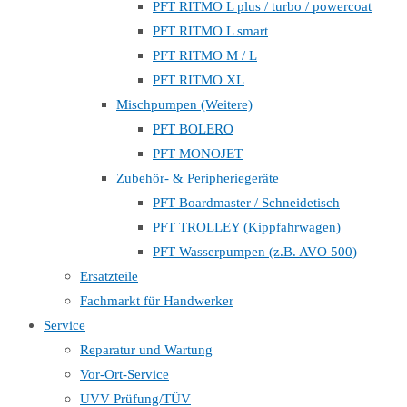
PFT RITMO L plus / turbo / powercoat
PFT RITMO L smart
PFT RITMO M / L
PFT RITMO XL
Mischpumpen (Weitere)
PFT BOLERO
PFT MONOJET
Zubehör- & Peripheriegeräte
PFT Boardmaster / Schneidetisch
PFT TROLLEY (Kippfahrwagen)
PFT Wasserpumpen (z.B. AVO 500)
Ersatzteile
Fachmarkt für Handwerker
Service
Reparatur und Wartung
Vor-Ort-Service
UVV Prüfung/TÜV