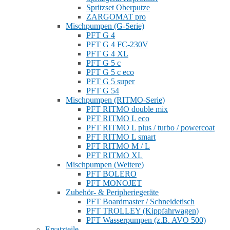
Spritzset Oberputze
ZARGOMAT pro
Mischpumpen (G-Serie)
PFT G 4
PFT G 4 FC-230V
PFT G 4 XL
PFT G 5 c
PFT G 5 c eco
PFT G 5 super
PFT G 54
Mischpumpen (RITMO-Serie)
PFT RITMO double mix
PFT RITMO L eco
PFT RITMO L plus / turbo / powercoat
PFT RITMO L smart
PFT RITMO M / L
PFT RITMO XL
Mischpumpen (Weitere)
PFT BOLERO
PFT MONOJET
Zubehör- & Peripheriegeräte
PFT Boardmaster / Schneidetisch
PFT TROLLEY (Kippfahrwagen)
PFT Wasserpumpen (z.B. AVO 500)
Ersatzteile