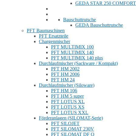
GEDA STAR 250 COMFORT
Bauschuttrutsche
GEDA Bauschuttrutsche
PFT Baumaschinen
PFT Ersatzteile
Chargenmischer
PFT MULTIMIX 100
PFT MULTIMIX 140
PFT MULTIMIX 140 plus
Durchlaufmischer (Sackware / Kompakt)
PFT HM 2002
PFT HM 2006
PFT HM 24
Durchlaufmischer (Siloware)
PFT HM 106
PFT HM 5 super
PFT LOTUS XL
PFT LOTUS XS
PFT LOTUS XXL
Förderanlagen (SILOMAT-Serie)
PFT SILOJET
PFT SILOMAT 230V
PFT SILOMAT DF Q