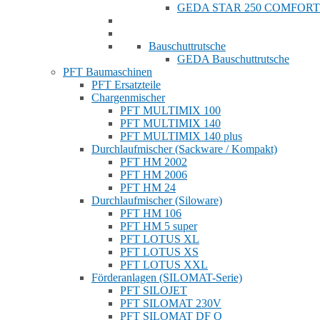
GEDA STAR 250 COMFORT
Bauschuttrutsche
GEDA Bauschuttrutsche
PFT Baumaschinen
PFT Ersatzteile
Chargenmischer
PFT MULTIMIX 100
PFT MULTIMIX 140
PFT MULTIMIX 140 plus
Durchlaufmischer (Sackware / Kompakt)
PFT HM 2002
PFT HM 2006
PFT HM 24
Durchlaufmischer (Siloware)
PFT HM 106
PFT HM 5 super
PFT LOTUS XL
PFT LOTUS XS
PFT LOTUS XXL
Förderanlagen (SILOMAT-Serie)
PFT SILOJET
PFT SILOMAT 230V
PFT SILOMAT DF Q