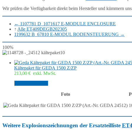
Wir prüfen die Verfügbarkeit direkt beim Hersteller und kümmern uns
←
1107781 D_1071617 E-MODULE ENCLOSURE
↑
Alle ET409DEGB202305
1199632 B_67810 E-MODUL BODENSTEUERUNG
→
100%
10
Kältepaket für GEDA 1500 Z/ZP
213,00
€
exkl. MwSt.
In den Warenkorb
Foto
P
1
Weitere Explosionszeichnungen der Ersatzteilliste
ET