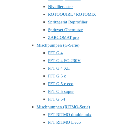
Nivelliertaster
ROTOQUIRL / ROTOMIX
Spritzgerät Reprofilier
Spritzset Oberputze
ZARGOMAT pro
Mischpumpen (G-Serie)
PFT G 4
PFT G 4 FC-230V
PFT G 4 XL
PFT G 5 c
PFT G 5 c eco
PFT G 5 super
PFT G 54
Mischpumpen (RITMO-Serie)
PFT RITMO double mix
PFT RITMO L eco