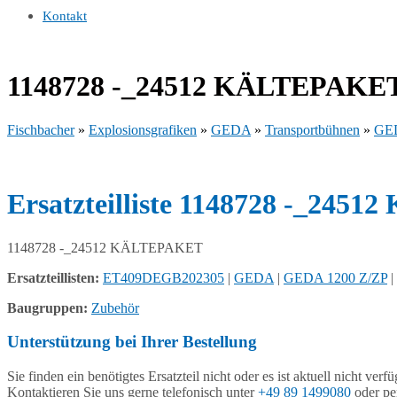
Kontakt
1148728 -_24512 KÄLTEPAKE
Fischbacher
»
Explosionsgrafiken
»
GEDA
»
Transportbühnen
»
GED
Ersatzteilliste 1148728 -_24
1148728 -_24512 KÄLTEPAKET
Ersatzteillisten:
ET409DEGB202305
|
GEDA
|
GEDA 1200 Z/ZP
|
Baugruppen:
Zubehör
Unterstützung bei Ihrer Bestellung
Sie finden ein benötigtes Ersatzteil nicht oder es ist aktuell nicht verf
Kontaktieren Sie uns gerne telefonisch unter
+49 89 1499080
oder pe