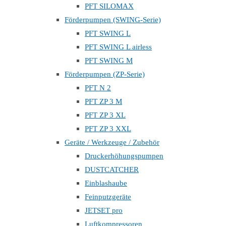
PFT SILOMAX
Förderpumpen (SWING-Serie)
PFT SWING L
PFT SWING L airless
PFT SWING M
Förderpumpen (ZP-Serie)
PFT N 2
PFT ZP 3 M
PFT ZP 3 XL
PFT ZP 3 XXL
Geräte / Werkzeuge / Zubehör
Druckerhöhungspumpen
DUSTCATCHER
Einblashaube
Feinputzgeräte
JETSET pro
Luftkompressoren