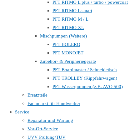
PFT RITMO L plus / turbo / powercoat
PFT RITMO L smart
PFT RITMO M / L
PFT RITMO XL
Mischpumpen (Weitere)
PFT BOLERO
PFT MONOJET
Zubehör- & Peripheriegeräte
PFT Boardmaster / Schneidetisch
PFT TROLLEY (Kippfahrwagen)
PFT Wasserpumpen (z.B. AVO 500)
Ersatzteile
Fachmarkt für Handwerker
Service
Reparatur und Wartung
Vor-Ort-Service
UVV Prüfung/TÜV