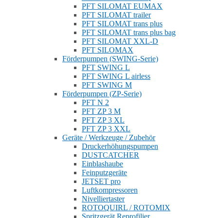
PFT SILOMAT EUMAX
PFT SILOMAT trailer
PFT SILOMAT trans plus
PFT SILOMAT trans plus bag
PFT SILOMAT XXL-D
PFT SILOMAX
Förderpumpen (SWING-Serie)
PFT SWING L
PFT SWING L airless
PFT SWING M
Förderpumpen (ZP-Serie)
PFT N 2
PFT ZP 3 M
PFT ZP 3 XL
PFT ZP 3 XXL
Geräte / Werkzeuge / Zubehör
Druckerhöhungspumpen
DUSTCATCHER
Einblashaube
Feinputzgeräte
JETSET pro
Luftkompressoren
Nivelliertaster
ROTOQUIRL / ROTOMIX
Spritzgerät Reprofilier