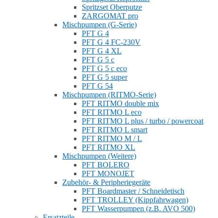
Spritzset Oberputze
ZARGOMAT pro
Mischpumpen (G-Serie)
PFT G 4
PFT G 4 FC-230V
PFT G 4 XL
PFT G 5 c
PFT G 5 c eco
PFT G 5 super
PFT G 54
Mischpumpen (RITMO-Serie)
PFT RITMO double mix
PFT RITMO L eco
PFT RITMO L plus / turbo / powercoat
PFT RITMO L smart
PFT RITMO M / L
PFT RITMO XL
Mischpumpen (Weitere)
PFT BOLERO
PFT MONOJET
Zubehör- & Peripheriegeräte
PFT Boardmaster / Schneidetisch
PFT TROLLEY (Kippfahrwagen)
PFT Wasserpumpen (z.B. AVO 500)
Ersatzteile