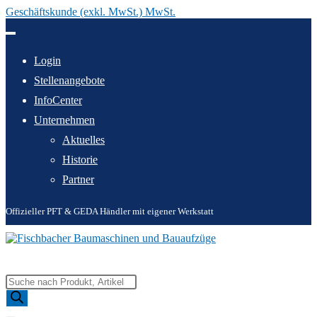
Geschäftskunde (exkl. MwSt.) MwSt.
Zum
Inhalt
springen
Login
Stellenangebote
InfoCenter
Unternehmen
Aktuelles
Historie
Partner
Offizieller PFT & GEDA Händler mit eigener Werkstatt
Products
search