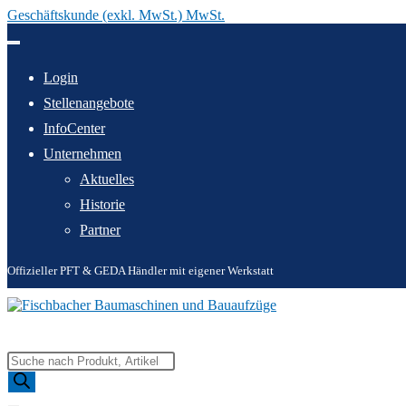
Geschäftskunde (exkl. MwSt.) MwSt.
Zum
Inhalt
springen
Login
Stellenangebote
InfoCenter
Unternehmen
Aktuelles
Historie
Partner
Offizieller PFT & GEDA Händler mit eigener Werkstatt
Products
search