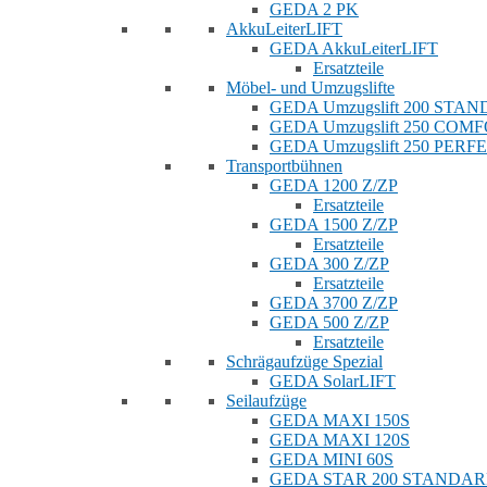
GEDA 2 PK
AkkuLeiterLIFT
GEDA AkkuLeiterLIFT
Ersatzteile
Möbel- und Umzugslifte
GEDA Umzugslift 200 STA
GEDA Umzugslift 250 COM
GEDA Umzugslift 250 PERF
Transportbühnen
GEDA 1200 Z/ZP
Ersatzteile
GEDA 1500 Z/ZP
Ersatzteile
GEDA 300 Z/ZP
Ersatzteile
GEDA 3700 Z/ZP
GEDA 500 Z/ZP
Ersatzteile
Schrägaufzüge Spezial
GEDA SolarLIFT
Seilaufzüge
GEDA MAXI 150S
GEDA MAXI 120S
GEDA MINI 60S
GEDA STAR 200 STANDA