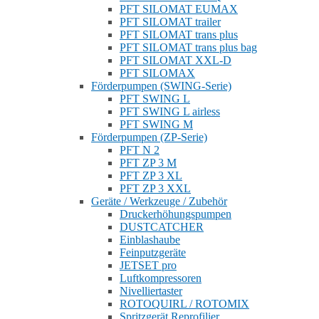
PFT SILOMAT EUMAX
PFT SILOMAT trailer
PFT SILOMAT trans plus
PFT SILOMAT trans plus bag
PFT SILOMAT XXL-D
PFT SILOMAX
Förderpumpen (SWING-Serie)
PFT SWING L
PFT SWING L airless
PFT SWING M
Förderpumpen (ZP-Serie)
PFT N 2
PFT ZP 3 M
PFT ZP 3 XL
PFT ZP 3 XXL
Geräte / Werkzeuge / Zubehör
Druckerhöhungspumpen
DUSTCATCHER
Einblashaube
Feinputzgeräte
JETSET pro
Luftkompressoren
Nivelliertaster
ROTOQUIRL / ROTOMIX
Spritzgerät Reprofilier