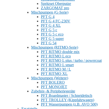
Spritzset Oberputze
ZARGOMAT pro
Mischpumpen (G-Serie)
PFT G 4
PFT G 4 FC-230V
PFT G 4 XL
PFT G 5 c
PFT G 5 c eco
PFT G 5 super
PFT G 54
Mischpumpen (RITMO-Serie)
PFT RITMO double mix
PFT RITMO L eco
PFT RITMO L plus / turbo / powercoat
PFT RITMO L smart
PFT RITMO M / L
PFT RITMO XL
Mischpumpen (Weitere)
PFT BOLERO
PFT MONOJET
Zubehör- & Peripheriegeräte
PFT Boardmaster / Schneidetisch
PFT TROLLEY (Kippfahrwagen)
PFT Wasserpumpen (z.B. AVO 500)
Ersatzteile