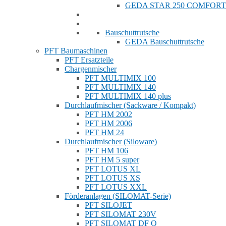
GEDA STAR 250 COMFORT
Bauschuttrutsche
GEDA Bauschuttrutsche
PFT Baumaschinen
PFT Ersatzteile
Chargenmischer
PFT MULTIMIX 100
PFT MULTIMIX 140
PFT MULTIMIX 140 plus
Durchlaufmischer (Sackware / Kompakt)
PFT HM 2002
PFT HM 2006
PFT HM 24
Durchlaufmischer (Siloware)
PFT HM 106
PFT HM 5 super
PFT LOTUS XL
PFT LOTUS XS
PFT LOTUS XXL
Förderanlagen (SILOMAT-Serie)
PFT SILOJET
PFT SILOMAT 230V
PFT SILOMAT DF Q