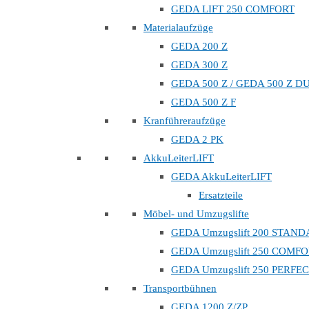
GEDA LIFT 250 COMFORT
Materialaufzüge
GEDA 200 Z
GEDA 300 Z
GEDA 500 Z / GEDA 500 Z D
GEDA 500 Z F
Kranführeraufzüge
GEDA 2 PK
AkkuLeiterLIFT
GEDA AkkuLeiterLIFT
Ersatzteile
Möbel- und Umzugslifte
GEDA Umzugslift 200 STAN
GEDA Umzugslift 250 COMF
GEDA Umzugslift 250 PERFE
Transportbühnen
GEDA 1200 Z/ZP