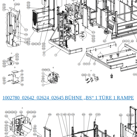
1002780_02642_02624_02645 BÜHNE „BS“ 1 TÜRE 1 RAMPE