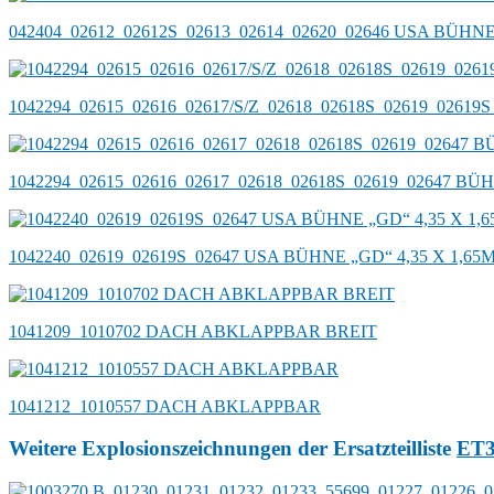
042404_02612_02612S_02613_02614_02620_02646 USA BÜHNE 
1042294_02615_02616_02617/S/Z_02618_02618S_02619_0261
1042294_02615_02616_02617_02618_02618S_02619_02647 B
1042240_02619_02619S_02647 USA BÜHNE „GD“ 4,35 X 1,
1041209_1010702 DACH ABKLAPPBAR BREIT
1041212_1010557 DACH ABKLAPPBAR
Weitere Explosionszeichnungen der Ersatzteilliste
ET