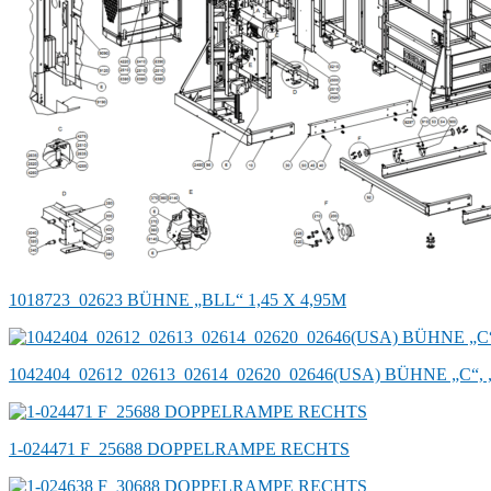
1018723_02623 BÜHNE „BLL“ 1,45 X 4,95M
1042404_02612_02613_02614_02620_02646(USA) BÜHNE „C“, „D
1-024471 F_25688 DOPPELRAMPE RECHTS