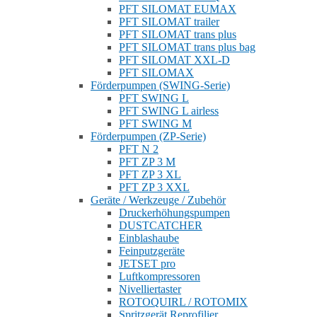
PFT SILOMAT EUMAX
PFT SILOMAT trailer
PFT SILOMAT trans plus
PFT SILOMAT trans plus bag
PFT SILOMAT XXL-D
PFT SILOMAX
Förderpumpen (SWING-Serie)
PFT SWING L
PFT SWING L airless
PFT SWING M
Förderpumpen (ZP-Serie)
PFT N 2
PFT ZP 3 M
PFT ZP 3 XL
PFT ZP 3 XXL
Geräte / Werkzeuge / Zubehör
Druckerhöhungspumpen
DUSTCATCHER
Einblashaube
Feinputzgeräte
JETSET pro
Luftkompressoren
Nivelliertaster
ROTOQUIRL / ROTOMIX
Spritzgerät Reprofilier