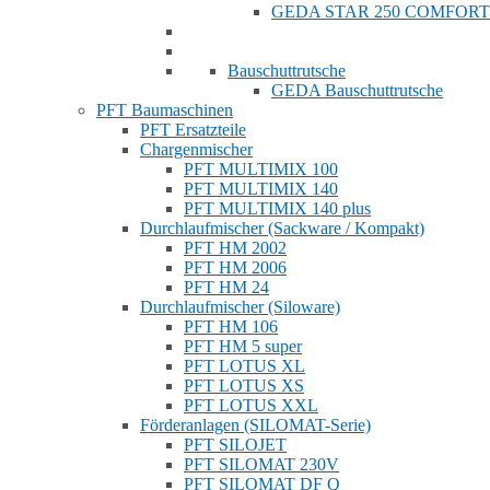
GEDA STAR 250 COMFORT
Bauschuttrutsche
GEDA Bauschuttrutsche
PFT Baumaschinen
PFT Ersatzteile
Chargenmischer
PFT MULTIMIX 100
PFT MULTIMIX 140
PFT MULTIMIX 140 plus
Durchlaufmischer (Sackware / Kompakt)
PFT HM 2002
PFT HM 2006
PFT HM 24
Durchlaufmischer (Siloware)
PFT HM 106
PFT HM 5 super
PFT LOTUS XL
PFT LOTUS XS
PFT LOTUS XXL
Förderanlagen (SILOMAT-Serie)
PFT SILOJET
PFT SILOMAT 230V
PFT SILOMAT DF Q