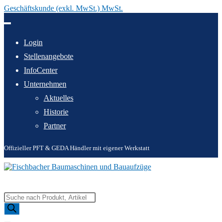
Geschäftskunde (exkl. MwSt.) MwSt.
Zum
Inhalt
springen
Login
Stellenangebote
InfoCenter
Unternehmen
Aktuelles
Historie
Partner
Offizieller PFT & GEDA Händler mit eigener Werkstatt
Products
search