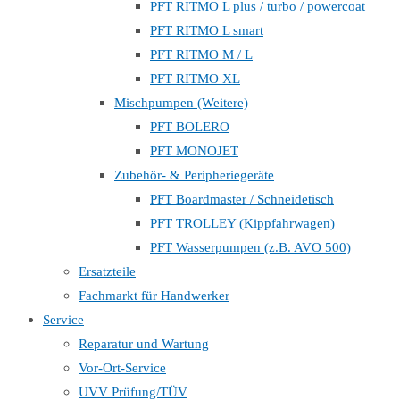
PFT RITMO L plus / turbo / powercoat
PFT RITMO L smart
PFT RITMO M / L
PFT RITMO XL
Mischpumpen (Weitere)
PFT BOLERO
PFT MONOJET
Zubehör- & Peripheriegeräte
PFT Boardmaster / Schneidetisch
PFT TROLLEY (Kippfahrwagen)
PFT Wasserpumpen (z.B. AVO 500)
Ersatzteile
Fachmarkt für Handwerker
Service
Reparatur und Wartung
Vor-Ort-Service
UVV Prüfung/TÜV