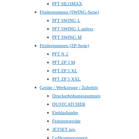
PFT SILOMAX
Förderpumpen (SWING-Serie)
PFT SWING L
PFT SWING L airless
PFT SWING M
Förderpumpen (ZP-Serie)
PFT N 2
PFT ZP 3 M
PFT ZP 3 XL
PFT ZP 3 XXL
Geräte / Werkzeuge / Zubehör
Druckerhöhungspumpen
DUSTCATCHER
Einblashaube
Feinputzgeräte
JETSET pro
Luftkompressoren