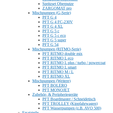
Spritzset Oberputze
ZARGOMAT pro
Mischpumpen (G-Serie)
PFT G 4
PFT G 4 FC-230V
PFT G 4 XL
PFT G 5 c
PFT G 5 c eco
PFT G 5 super
PFT G 54
Mischpumpen (RITMO-Serie)
PFT RITMO double mix
PFT RITMO L eco
PFT RITMO L plus / turbo / powercoat
PFT RITMO L smart
PFT RITMO M / L
PFT RITMO XL
Mischpumpen (Weitere)
PFT BOLERO
PFT MONOJET
Zubehör- & Peripheriegeräte
PFT Boardmaster / Schneidetisch
PFT TROLLEY (Kippfahrwagen)
PFT Wasserpumpen (z.B. AVO 500)
Ersatzteile