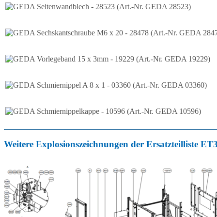
Weitere Explosionszeichnungen der Ersatzteilliste
ET