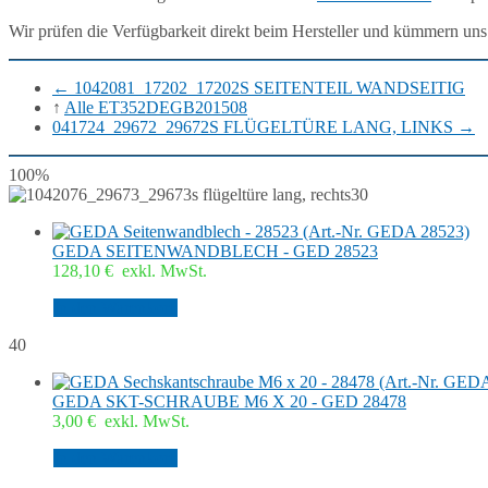
Wir prüfen die Verfügbarkeit direkt beim Hersteller und kümmern uns
←
1042081_17202_17202S SEITENTEIL WANDSEITIG
↑
Alle ET352DEGB201508
041724_29672_29672S FLÜGELTÜRE LANG, LINKS
→
100%
30
GEDA SEITENWANDBLECH - GED 28523
128,10
€
exkl. MwSt.
In den Warenkorb
40
GEDA SKT-SCHRAUBE M6 X 20 - GED 28478
3,00
€
exkl. MwSt.
In den Warenkorb