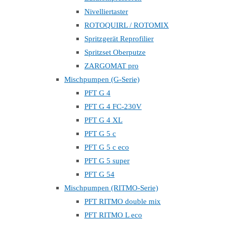
Nivelliertaster
ROTOQUIRL / ROTOMIX
Spritzgerät Reprofilier
Spritzset Oberputze
ZARGOMAT pro
Mischpumpen (G-Serie)
PFT G 4
PFT G 4 FC-230V
PFT G 4 XL
PFT G 5 c
PFT G 5 c eco
PFT G 5 super
PFT G 54
Mischpumpen (RITMO-Serie)
PFT RITMO double mix
PFT RITMO L eco