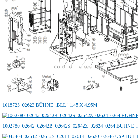
1018723_02623 BÜHNE „BLL“ 1,45 X 4,95M
1002780_02642_02642B_02642S_02642Z_02624_0264 BÜHNE 