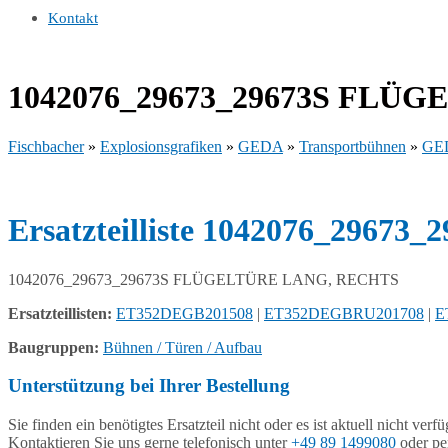
Kontakt
1042076_29673_29673S FLÜ
Fischbacher
»
Explosionsgrafiken
»
GEDA
»
Transportbühnen
»
GED
Ersatzteilliste 1042076_29
1042076_29673_29673S FLÜGELTÜRE LANG, RECHTS
Ersatzteillisten:
ET352DEGB201508
|
ET352DEGBRU201708
|
E
Baugruppen:
Bühnen / Türen / Aufbau
Unterstützung bei Ihrer Bestellung
Sie finden ein benötigtes Ersatzteil nicht oder es ist aktuell nicht verf
Kontaktieren Sie uns gerne telefonisch unter
+49 89 1499080
oder pe