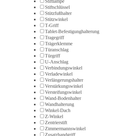
Stiftlampe
Stiftschlüssel
Stützfußhalter
Stützwinkel
T-Griff
Tablet-Befestigunghalterung
Tragegriff
Trägerklemme
Türanschlag
Türgriff
U-Anschlag
Verbindungswinkel
Verladewinkel
Verlängerungshalter
Verstärkungswinkel
Versteifungswinkel
Wand-Bodenhalter
Wandhalterung
Winkel-Dach
Z-Winkel
Zentrierstift
Zimmermannswinkel
Zusatzhandgriff