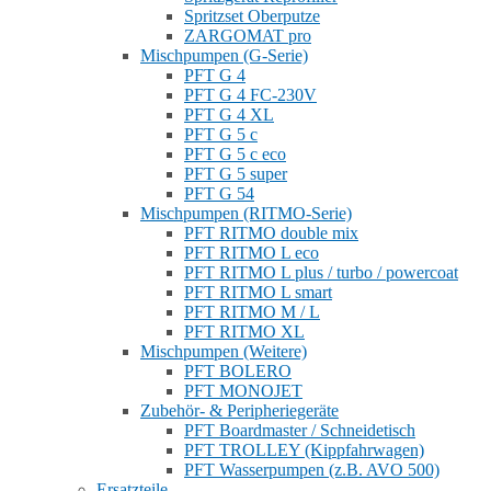
Spritzset Oberputze
ZARGOMAT pro
Mischpumpen (G-Serie)
PFT G 4
PFT G 4 FC-230V
PFT G 4 XL
PFT G 5 c
PFT G 5 c eco
PFT G 5 super
PFT G 54
Mischpumpen (RITMO-Serie)
PFT RITMO double mix
PFT RITMO L eco
PFT RITMO L plus / turbo / powercoat
PFT RITMO L smart
PFT RITMO M / L
PFT RITMO XL
Mischpumpen (Weitere)
PFT BOLERO
PFT MONOJET
Zubehör- & Peripheriegeräte
PFT Boardmaster / Schneidetisch
PFT TROLLEY (Kippfahrwagen)
PFT Wasserpumpen (z.B. AVO 500)
Ersatzteile