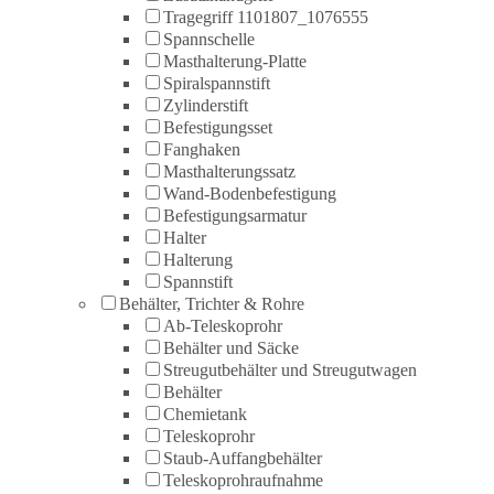
Tragegriff 1101807_1076555
Spannschelle
Masthalterung-Platte
Spiralspannstift
Zylinderstift
Befestigungsset
Fanghaken
Masthalterungssatz
Wand-Bodenbefestigung
Befestigungsarmatur
Halter
Halterung
Spannstift
Behälter, Trichter & Rohre
Ab-Teleskoprohr
Behälter und Säcke
Streugutbehälter und Streugutwagen
Behälter
Chemietank
Teleskoprohr
Staub-Auffangbehälter
Teleskoprohraufnahme