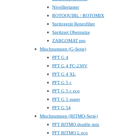
Nivelliertaster
ROTOQUIRL / ROTOMIX
Spritzgerät Reprofilier
Spritzset Oberputze
ZARGOMAT pro
Mischpumpen (G-Serie)
PFT G 4
PFT G 4 FC-230V
PFT G 4 XL
PFT G 5 c
PFT G 5 c eco
PFT G 5 super
PFT G 54
Mischpumpen (RITMO-Serie)
PFT RITMO double mix
PFT RITMO L eco