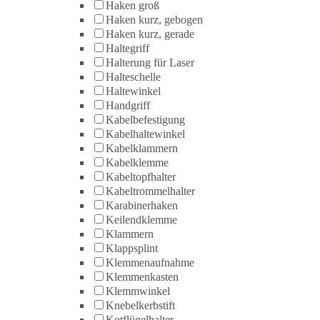
Haken groß
Haken kurz, gebogen
Haken kurz, gerade
Haltegriff
Halterung für Laser
Halteschelle
Haltewinkel
Handgriff
Kabelbefestigung
Kabelhaltewinkel
Kabelklammern
Kabelklemme
Kabeltopfhalter
Kabeltrommelhalter
Karabinerhaken
Keilendklemme
Klammern
Klappsplint
Klemmenaufnahme
Klemmenkasten
Klemmwinkel
Knebelkerbstift
Kotflügelhalter