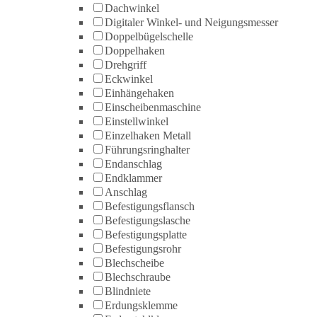
Dachwinkel
Digitaler Winkel- und Neigungsmesser
Doppelbügelschelle
Doppelhaken
Drehgriff
Eckwinkel
Einhängehaken
Einscheibenmaschine
Einstellwinkel
Einzelhaken Metall
Führungsringhalter
Endanschlag
Endklammer
Anschlag
Befestigungsflansch
Befestigungslasche
Befestigungsplatte
Befestigungsrohr
Blechscheibe
Blechschraube
Blindniete
Erdungsklemme