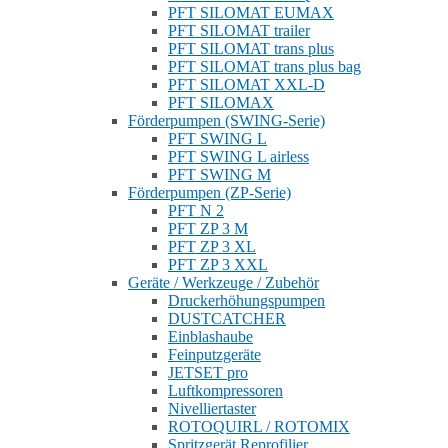
PFT SILOMAT EUMAX
PFT SILOMAT trailer
PFT SILOMAT trans plus
PFT SILOMAT trans plus bag
PFT SILOMAT XXL-D
PFT SILOMAX
Förderpumpen (SWING-Serie)
PFT SWING L
PFT SWING L airless
PFT SWING M
Förderpumpen (ZP-Serie)
PFT N 2
PFT ZP 3 M
PFT ZP 3 XL
PFT ZP 3 XXL
Geräte / Werkzeuge / Zubehör
Druckerhöhungspumpen
DUSTCATCHER
Einblashaube
Feinputzgeräte
JETSET pro
Luftkompressoren
Nivelliertaster
ROTOQUIRL / ROTOMIX
Spritzgerät Reprofilier