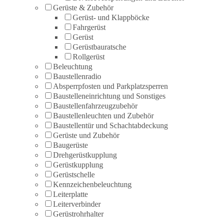
Gerüste & Zubehör
Gerüst- und Klappböcke
Fahrgerüst
Gerüst
Gerüstbauratsche
Rollgerüst
Beleuchtung
Baustellenradio
Absperrpfosten und Parkplatzsperren
Baustelleneinrichtung und Sonstiges
Baustellenfahrzeugzubehör
Baustellenleuchten und Zubehör
Baustellentür und Schachtabdeckung
Gerüste und Zubehör
Baugerüste
Drehgerüstkupplung
Gerüstkupplung
Gerüstschelle
Kennzeichenbeleuchtung
Leiterplatte
Leiterverbinder
Gerüstrohrhalter