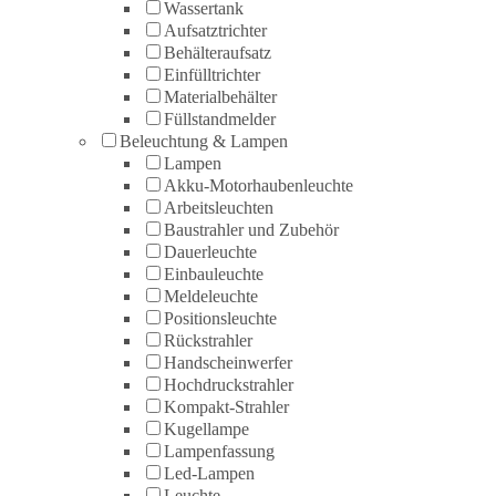
Wassertank
Aufsatztrichter
Behälteraufsatz
Einfülltrichter
Materialbehälter
Füllstandmelder
Beleuchtung & Lampen
Lampen
Akku-Motorhaubenleuchte
Arbeitsleuchten
Baustrahler und Zubehör
Dauerleuchte
Einbauleuchte
Meldeleuchte
Positionsleuchte
Rückstrahler
Handscheinwerfer
Hochdruckstrahler
Kompakt-Strahler
Kugellampe
Lampenfassung
Led-Lampen
Leuchte