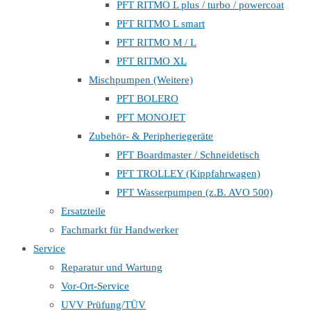
PFT RITMO L plus / turbo / powercoat
PFT RITMO L smart
PFT RITMO M / L
PFT RITMO XL
Mischpumpen (Weitere)
PFT BOLERO
PFT MONOJET
Zubehör- & Peripheriegeräte
PFT Boardmaster / Schneidetisch
PFT TROLLEY (Kippfahrwagen)
PFT Wasserpumpen (z.B. AVO 500)
Ersatzteile
Fachmarkt für Handwerker
Service
Reparatur und Wartung
Vor-Ort-Service
UVV Prüfung/TÜV