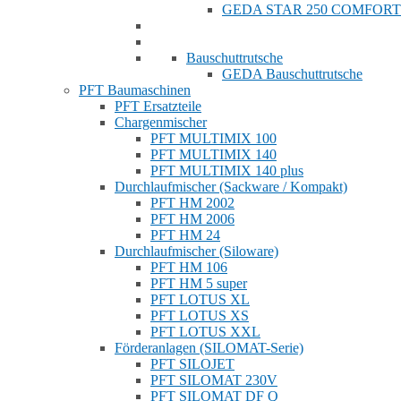
GEDA STAR 250 COMFORT
Bauschuttrutsche
GEDA Bauschuttrutsche
PFT Baumaschinen
PFT Ersatzteile
Chargenmischer
PFT MULTIMIX 100
PFT MULTIMIX 140
PFT MULTIMIX 140 plus
Durchlaufmischer (Sackware / Kompakt)
PFT HM 2002
PFT HM 2006
PFT HM 24
Durchlaufmischer (Siloware)
PFT HM 106
PFT HM 5 super
PFT LOTUS XL
PFT LOTUS XS
PFT LOTUS XXL
Förderanlagen (SILOMAT-Serie)
PFT SILOJET
PFT SILOMAT 230V
PFT SILOMAT DF Q