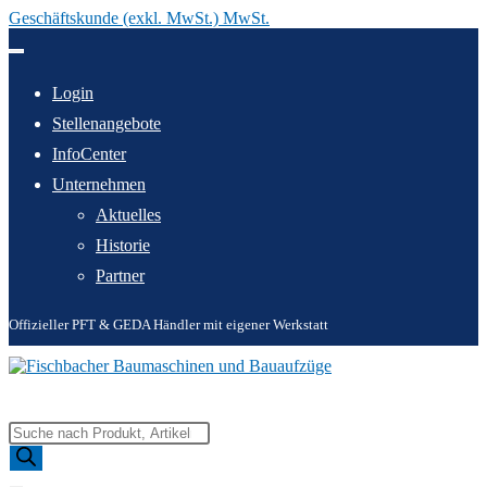
Geschäftskunde (exkl. MwSt.) MwSt.
Zum
Inhalt
springen
Login
Stellenangebote
InfoCenter
Unternehmen
Aktuelles
Historie
Partner
Offizieller PFT & GEDA Händler mit eigener Werkstatt
Products
search