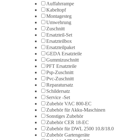
Auffahrrampe
Kabeltopf
Montagesteg
Umwehrung
Zuschnitt
Ersatzteil-Set
Ersatzteilbox
Ersatzteilpaket
GEDA Ersatzteile
Gummizuschnitt
PFT Ersatzteile
Psp-Zuschnitt
Pvc-Zuschnitt
Reparatursatz
Schildersatz
Service -Set
Zubehör VAC 800-EC
Zubehör für Akku-Maschinen
Sonstiges Zubehör
Zubehör CER 18-EC
Zubehör für DWL 2500 10.8/18.0
Zubehör Gartengeräte