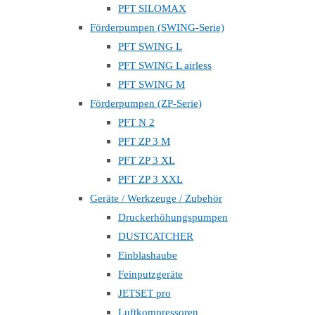
PFT SILOMAX
Förderpumpen (SWING-Serie)
PFT SWING L
PFT SWING L airless
PFT SWING M
Förderpumpen (ZP-Serie)
PFT N 2
PFT ZP 3 M
PFT ZP 3 XL
PFT ZP 3 XXL
Geräte / Werkzeuge / Zubehör
Druckerhöhungspumpen
DUSTCATCHER
Einblashaube
Feinputzgeräte
JETSET pro
Luftkompressoren