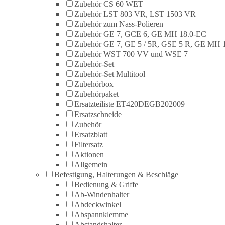
Zubehör CS 60 WET
Zubehör LST 803 VR, LST 1503 VR
Zubehör zum Nass-Polieren
Zubehör GE 7, GCE 6, GE MH 18.0-EC
Zubehör GE 7, GE 5 / 5R, GSE 5 R, GE MH 
Zubehör WST 700 VV und WSE 7
Zubehör-Set
Zubehör-Set Multitool
Zubehörbox
Zubehörpaket
Ersatzteiliste ET420DEGB202009
Ersatzschneide
Zubehör
Ersatzblatt
Filtersatz
Aktionen
Allgemein
Befestigung, Halterungen & Beschläge
Bedienung & Griffe
Ab-Windenhalter
Abdeckwinkel
Abspannklemme
Abstandshalter