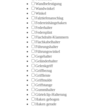
Wandbefestigung
Wandwinkel
Winkel
Falztiefenanschlag
Federeinhängehaken
Federhalter
Federsplint
Flachdraht-Klammern
Flachkabelhalter
Führungshalter
Führungswinkel
Gegehalter
Geländerhalter
Gelenkgriff
Griffbezug
Griffleiste
Griffmulde
Griffstange
Gummihalter
Gürtelclip-Halterung
Haken gebogen
Haken gerade