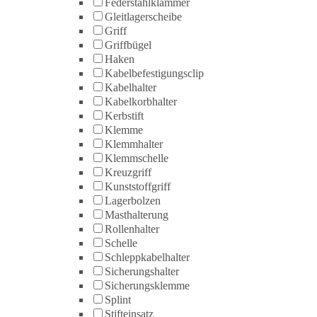
Federstahlklammer
Gleitlagerscheibe
Griff
Griffbügel
Haken
Kabelbefestigungsclip
Kabelhalter
Kabelkorbhalter
Kerbstift
Klemme
Klemmhalter
Klemmschelle
Kreuzgriff
Kunststoffgriff
Lagerbolzen
Masthalterung
Rollenhalter
Schelle
Schleppkabelhalter
Sicherungshalter
Sicherungsklemme
Splint
Stifteinsatz