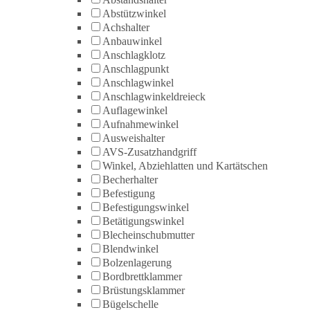
Abstützwinkel
Achshalter
Anbauwinkel
Anschlagklotz
Anschlagpunkt
Anschlagwinkel
Anschlagwinkeldreieck
Auflagewinkel
Aufnahmewinkel
Ausweishalter
AVS-Zusatzhandgriff
Winkel, Abziehlatten und Kartätschen
Becherhalter
Befestigung
Befestigungswinkel
Betätigungswinkel
Blecheinschubmutter
Blendwinkel
Bolzenlagerung
Bordbrettklammer
Brüstungsklammer
Bügelschelle