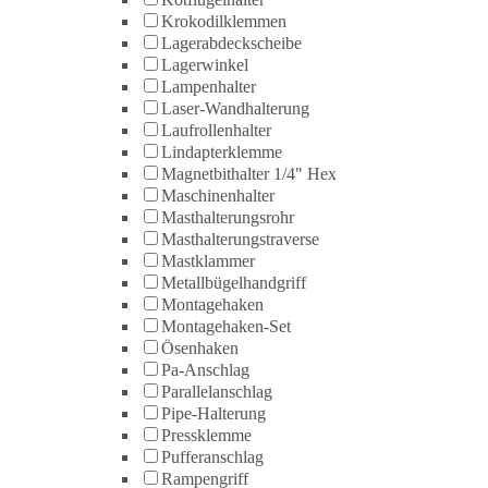
Krokodilklemmen
Lagerabdeckscheibe
Lagerwinkel
Lampenhalter
Laser-Wandhalterung
Laufrollenhalter
Lindapterklemme
Magnetbithalter 1/4" Hex
Maschinenhalter
Masthalterungsrohr
Masthalterungstraverse
Mastklammer
Metallbügelhandgriff
Montagehaken
Montagehaken-Set
Ösenhaken
Pa-Anschlag
Parallelanschlag
Pipe-Halterung
Pressklemme
Pufferanschlag
Rampengriff