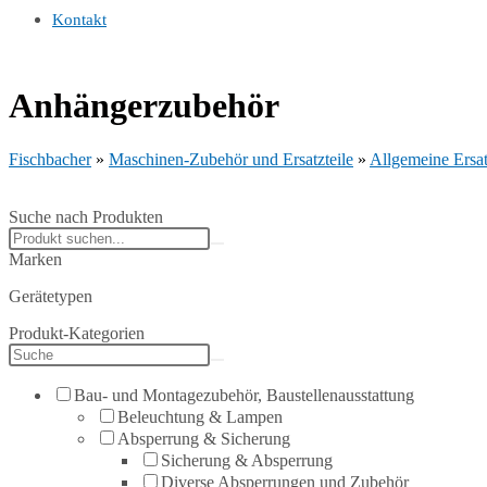
Kontakt
Anhängerzubehör
Fischbacher
»
Maschinen-Zubehör und Ersatzteile
»
Allgemeine Ersat
Suche nach Produkten
Search
products:
Marken
Gerätetypen
Produkt-Kategorien
Bau- und Montagezubehör, Baustellenausstattung
Beleuchtung & Lampen
Absperrung & Sicherung
Sicherung & Absperrung
Diverse Absperrungen und Zubehör